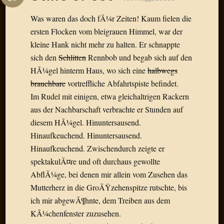
Das
Blook
Was waren das doch fÃ¼r Zeiten! Kaum fielen die
zum
ersten Flocken vom bleigrauen Himmel, war der
Blog
kleine Hank nicht mehr zu halten. Er schnappte
sich den
Schlitten
Rennbob und begab sich auf den
HÃ¼gel hinterm Haus, wo sich eine
halbwegs
brauchbare
vortreffliche Abfahrtspiste befindet.
Neueste
Im Rudel mit einigen, etwa gleichaltrigen Rackern
Beiträge
aus der Nachbarschaft verbrachte er Stunden auf
Amore,
diesem HÃ¼gel. Hinuntersausend.
Ragazz
Hinaufkeuchend. Hinuntersausend.
Dinner
Hinaufkeuchend. Zwischendurch zeigte er
for
spektakulÃ¤re und oft durchaus gewollte
one
Hambur
AbflÃ¼ge, bei denen mir allein vom Zusehen das
Baby!
Mutterherz in die GroÃŸzehenspitze rutschte, bis
Lunati
ich mir abgewÃ¶hnte, dem Treiben aus dem
Der
KÃ¼chenfenster zuzusehen.
heiÃŸe