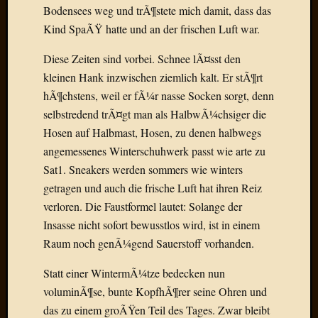
Bodensees weg und trÃ¶stete mich damit, dass das
Der
heiÃŸe
Kind SpaÃŸ hatte und an der frischen Luft war.
Draht
Diese Zeiten sind vorbei. Schnee lÃ¤sst den
Ralf
zu
kleinen Hank inzwischen ziemlich kalt. Er stÃ¶rt
Der
hÃ¶chstens, weil er fÃ¼r nasse Socken sorgt, denn
heiÃŸe
selbstredend trÃ¤gt man als HalbwÃ¼chsiger die
Draht
Hosen auf Halbmast, Hosen, zu denen halbwegs
Mogga
angemessenes Winterschuhwerk passt wie arte zu
zu
Der
Sat1. Sneakers werden sommers wie winters
heiÃŸe
getragen und auch die frische Luft hat ihren Reiz
Draht
verloren. Die Faustformel lautet: Solange der
Insasse nicht sofort bewusstlos wird, ist in einem
Raum noch genÃ¼gend Sauerstoff vorhanden.
Blogroll
Statt einer WintermÃ¼tze bedecken nun
Alohad
voluminÃ¶se, bunte KopfhÃ¶rer seine Ohren und
Anony
Dramaq
das zu einem groÃŸen Teil des Tages. Zwar bleibt