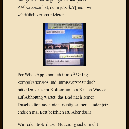
Radulf
Ã¼berlassen hat, denn jetzt kÃ¶nnen wir
Rumpe
schriftlich kommunizieren.
RÃ¶Ã¶
Skunkl
Tante
Emma
WÃ¼rz
WÃ¼rzb
WÃ¼rz
Wortmi
Per WhatsApp kann ich ihm kÃ¼nftig
komplikationslos und unmissverstÃ¤ndlich
Meta
mitteilen, dass im Kofferraum ein Kasten Wasser
Anmel
auf Abholung wartet, das Bad nach seiner
Eintrag
Duschaktion noch nicht richtig sauber ist oder jetzt
Feed
endlich mal Bett befohlen ist. Aber dalli!
Kommen
Feed
Wir reden trotz dieser Neuerung sicher nicht
WordPr