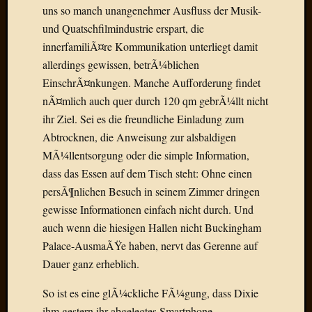
Birgit
uns so manch unangenehmer Ausfluss der Musik-
Blogsc
und Quatschfilmindustrie erspart, die
Curry
innerfamiliÃ¤re Kommunikation unterliegt damit
and
allerdings gewissen, betrÃ¼blichen
Culture
dasawe
EinschrÃ¤nkungen. Manche Aufforderung findet
Frater
nÃ¤mlich auch quer durch 120 qm gebrÃ¼llt nicht
Aloisiu
ihr Ziel. Sei es die freundliche Einladung zum
Frau
Abtrocknen, die Anweisung zur alsbaldigen
Quadra
MÃ¼llentsorgung oder die simple Information,
Frau
dass das Essen auf dem Tisch steht: Ohne einen
SÃ¼Ã
Hazame
persÃ¶nlichen Besuch in seinem Zimmer dringen
HÃ¼hne
gewisse Informationen einfach nicht durch. Und
Hey
auch wenn die hiesigen Hallen nicht Buckingham
Tube
Palace-AusmaÃŸe haben, nervt das Gerenne auf
kleinla
Dauer ganz erheblich.
KneeB
Kochd
So ist es eine glÃ¼ckliche FÃ¼gung, dass Dixie
MeiaPo
ihm gestern ihr abgelegtes Smartphone
Papierg