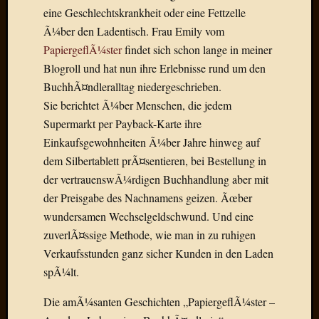
eine Geschlechtskrankheit oder eine Fettzelle
Januar
Ã¼ber den Ladentisch. Frau Emily vom
2025
PapiergeflÃ¼ster
findet sich schon lange in meiner
Juli
Blogroll und hat nun ihre Erlebnisse rund um den
2022
BuchhÃ¤ndleralltag niedergeschrieben.
Mai
2022
Sie berichtet Ã¼ber Menschen, die jedem
April
Supermarkt per Payback-Karte ihre
2022
Einkaufsgewohnheiten Ã¼ber Jahre hinweg auf
Novem
dem Silbertablett prÃ¤sentieren, bei Bestellung in
2021
der vertrauenswÃ¼rdigen Buchhandlung aber mit
Septem
der Preisgabe des Nachnamens geizen. Ãœber
2021
Juli
wundersamen Wechselgeldschwund. Und eine
2021
zuverlÃ¤ssige Methode, wie man in zu ruhigen
Juni
Verkaufsstunden ganz sicher Kunden in den Laden
2021
spÃ¼lt.
Februar
2021
Die amÃ¼santen Geschichten „PapiergeflÃ¼ster –
Dezemb