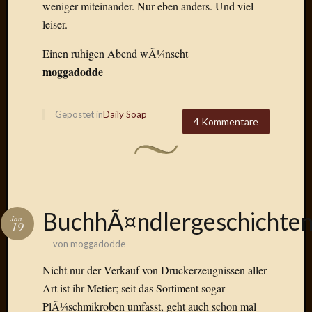
weniger miteinander. Nur eben anders. Und viel
Verwen
All
leiser.
in
one
Einen ruhigen Abend wÃ¼nscht
Favico
moggadodde
Kategori
Gepostet in
Daily Soap
4 Kommentare
Amazo
Brains
Daily
Soap
Phraseo
BuchhÃ¤ndlergeschichte
U&D
Jan.
19
WÃ¼rz
von
moggadodde
Utopia
Vokabu
Nicht nur der Verkauf von Druckerzeugnissen aller
Art ist ihr Metier; seit das Sortiment sogar
PlÃ¼schmikroben umfasst, geht auch schon mal
Archiv