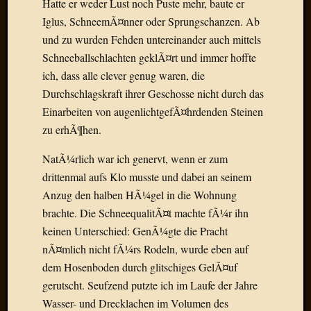
Hatte er weder Lust noch Puste mehr, baute er
Draht
Iglus, SchneemÃ¤nner oder Sprungschanzen. Ab
und zu wurden Fehden untereinander auch mittels
Neueste
Schneeballschlachten geklÃ¤rt und immer hoffte
Kommen
ich, dass alle clever genug waren, die
Durchschlagskraft ihrer Geschosse nicht durch das
Sophie
Lane
Einarbeiten von augenlichtgefÃ¤hrdenden Steinen
zu
zu erhÃ¶hen.
Contac
mit
NatÃ¼rlich war ich genervt, wenn er zum
Dr.
drittenmal aufs Klo musste und dabei an seinem
Heigel
Anzug den halben HÃ¼gel in die Wohnung
Andrea
brachte. Die SchneequalitÃ¤t machte fÃ¼r ihn
Arndt
keinen Unterschied: GenÃ¼gte die Pracht
zu
Dinner
nÃ¤mlich nicht fÃ¼rs Rodeln, wurde eben auf
for
dem Hosenboden durch glitschiges GelÃ¤uf
one
gerutscht. Seufzend putzte ich im Laufe der Jahre
Mogga
Wasser- und Drecklachen im Volumen des
zu