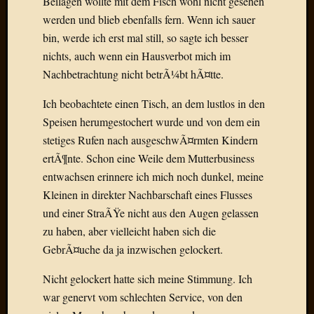
Beilagen wollte mit dem Fisch wohl nicht gesehen
Verwen
werden und blieb ebenfalls fern. Wenn ich sauer
All
in
bin, werde ich erst mal still, so sagte ich besser
one
nichts, auch wenn ein Hausverbot mich im
Favico
Nachbetrachtung nicht betrÃ¼bt hÃ¤tte.
Ich beobachtete einen Tisch, an dem lustlos in den
Kategori
Speisen herumgestochert wurde und von dem ein
stetiges Rufen nach ausgeschwÃ¤rmten Kindern
Amazo
Brains
ertÃ¶nte. Schon eine Weile dem Mutterbusiness
Daily
entwachsen erinnere ich mich noch dunkel, meine
Soap
Kleinen in direkter Nachbarschaft eines Flusses
Phraseo
und einer StraÃŸe nicht aus den Augen gelassen
U&D
zu haben, aber vielleicht haben sich die
WÃ¼rz
GebrÃ¤uche da ja inzwischen gelockert.
Utopia
Vokabu
Nicht gelockert hatte sich meine Stimmung. Ich
war genervt vom schlechten Service, von den
Archiv