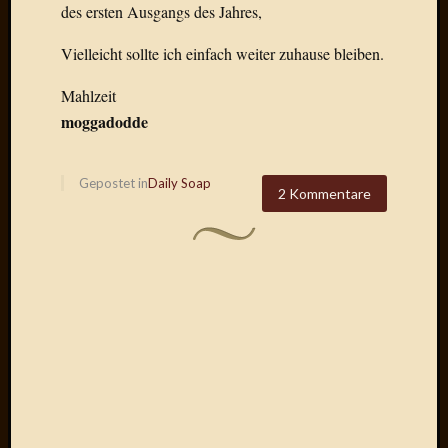
2020
des ersten Ausgangs des Jahres,
Novem
2020
Vielleicht sollte ich einfach weiter zuhause bleiben.
Oktobe
2020
Mahlzeit
April
moggadodde
2020
Februar
2020
Gepostet in
Daily Soap
2 Kommentare
Dezemb
2019
Novem
2019
Septem
2019
Mai
2019
März
2019
Februar
2019