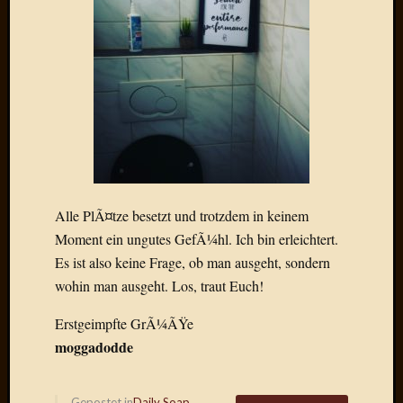
Draht
Neueste
Kommen
Sophie
Lane
zu
Contac
mit
Alle PlÃ¤tze besetzt und trotzdem in keinem
Dr.
Moment ein ungutes GefÃ¼hl. Ich bin erleichtert.
Heigel
Andrea
Es ist also keine Frage, ob man ausgeht, sondern
Arndt
wohin man ausgeht. Los, traut Euch!
zu
Dinner
Erstgeimpfte GrÃ¼ÃŸe
for
moggadodde
one
Mogga
zu
Gepostet in
Daily Soap