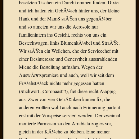
besetzten Tischen ein Durchkommen finden. Dixie
Radulf
und ich hatten ein GebÃ¼sch hinter uns, der kleine
Rumpe
Hank und der MamS saÃŸen uns gegenÃ¼ber
RÃ¶Ã¶
und so atmeten wir uns die Aerosole nur
Skunkl
Tante
familienintern ins Gesicht, rechts von uns ein
Emma
Besteckwagen, links BlumenkÃ¼bel und StraÃŸe.
WÃ¼rz
Wir saÃŸen ein Weilchen, ehe der Servicechef mit
WÃ¼rzb
einer Desinteresse und Genervtheit ausstrahlenden
WÃ¼rz
Miene die Bestellung aufnahm. Wegen der
Wortmi
AuswÃ¤rtspremiere und auch, weil wir seit dem
FrÃ¼hstÃ¼ck nichts mehr gegessen hatten
Meta
(Stichwort „Coronaast“!), fiel diese recht Ã¼ppig
aus. Zwei von vier GetrÃ¤nken kamen fix, die
Anmel
anderen wollten wohl auch nach Erinnerung partout
Eintrag
Feed
erst mit der Vorspeise serviert werden. Der zweimal
Kommen
monierte Parmesan zu den Arrabiata zog es vor,
Feed
gleich in der KÃ¼che zu bleiben. Eine meiner
WordPr