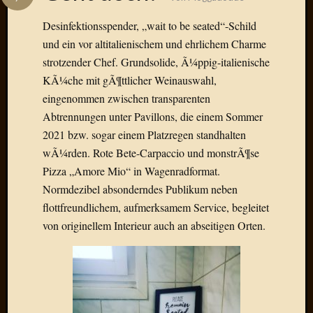
Das
Blook
Desinfektionsspender, „wait to be seated“-Schild
zum
und ein vor altitalienischem und ehrlichem Charme
Blog
strotzender Chef. Grundsolide, Ã¼ppig-italienische
KÃ¼che mit gÃ¶ttlicher Weinauswahl,
eingenommen zwischen transparenten
Abtrennungen unter Pavillons, die einem Sommer
Neueste
2021 bzw. sogar einem Platzregen standhalten
Beiträge
wÃ¼rden. Rote Bete-Carpaccio und monstrÃ¶se
Amore,
Pizza „Amore Mio“ in Wagenradformat.
Ragazz
Normdezibel absonderndes Publikum neben
Dinner
flottfreundlichem, aufmerksamem Service, begleitet
for
von originellem Interieur auch an abseitigen Orten.
one
Hambur
Baby!
Lunati
Der
heiÃŸe