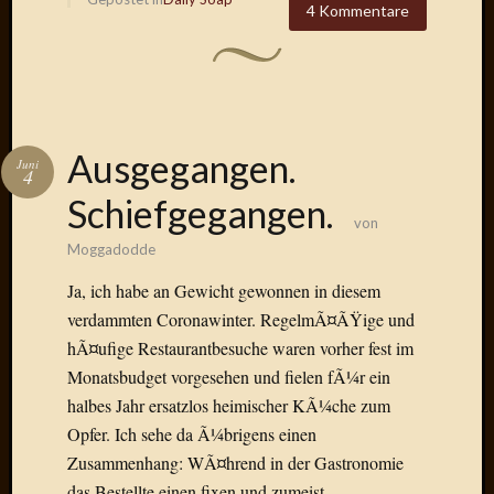
4 Kommentare
Der
heiÃŸe
Draht
Ralf
zu
Der
Ausgegangen.
heiÃŸe
Juni
4
Draht
Schiefgegangen.
Mogga
von
zu
Moggadodde
Der
heiÃŸe
Ja, ich habe an Gewicht gewonnen in diesem
Draht
verdammten Coronawinter. RegelmÃ¤ÃŸige und
hÃ¤ufige Restaurantbesuche waren vorher fest im
Monatsbudget vorgesehen und fielen fÃ¼r ein
Blogroll
halbes Jahr ersatzlos heimischer KÃ¼che zum
Alohad
Opfer. Ich sehe da Ã¼brigens einen
Anony
Zusammenhang: WÃ¤hrend in der Gastronomie
Dramaq
das Bestellte einen fixen und zumeist