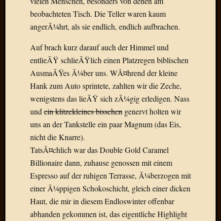
vielen Menschen, besonders von denen am
beobachteten Tisch. Die Teller waren kaum
Januar
angerÃ¼hrt, als sie endlich, endlich aufbrachen.
2025
Juli
Auf brach kurz darauf auch der Himmel und
2022
entlieÃŸ schlieÃŸlich einen Platzregen biblischen
Mai
2022
AusmaÃŸes Ã¼ber uns. WÃ¤hrend der kleine
April
Hank zum Auto sprintete, zahlten wir die Zeche,
2022
wenigstens das lieÃŸ sich zÃ¼gig erledigen. Nass
Novem
und
ein klitzekleines bisschen
genervt holten wir
2021
uns an der Tankstelle ein paar Magnum (das Eis,
Septem
nicht die Knarre).
2021
Juli
TatsÃ¤chlich war das Double Gold Caramel
2021
Billionaire dann, zuhause genossen mit einem
Juni
Espresso auf der ruhigen Terrasse, Ã¼berzogen mit
2021
einer Ã¼ppigen Schokoschicht, gleich einer dicken
Februar
Haut, die mir in diesem Endloswinter offenbar
2021
Dezemb
abhanden gekommen ist, das eigentliche Highlight