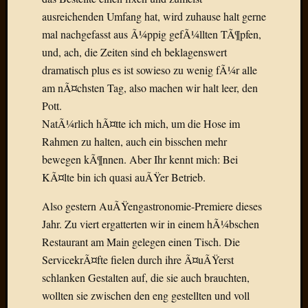
Birgit
ausreichenden Umfang hat, wird zuhause halt gerne
Blogsc
mal nachgefasst aus Ã¼ppig gefÃ¼llten TÃ¶pfen,
Curry
and
und, ach, die Zeiten sind eh beklagenswert
Culture
dramatisch plus es ist sowieso zu wenig fÃ¼r alle
dasawe
am nÃ¤chsten Tag, also machen wir halt leer, den
Frater
Pott.
Aloisiu
NatÃ¼rlich hÃ¤tte ich mich, um die Hose im
Frau
Quadra
Rahmen zu halten, auch ein bisschen mehr
Frau
bewegen kÃ¶nnen. Aber Ihr kennt mich: Bei
SÃ¼Ã
KÃ¤lte bin ich quasi auÃŸer Betrieb.
Hazame
HÃ¼hne
Also gestern AuÃŸengastronomie-Premiere dieses
Hey
Jahr. Zu viert ergatterten wir in einem hÃ¼bschen
Tube
Restaurant am Main gelegen einen Tisch. Die
kleinla
ServicekrÃ¤fte fielen durch ihre Ã¤uÃŸerst
KneeB
Kochd
schlanken Gestalten auf, die sie auch brauchten,
MeiaPo
wollten sie zwischen den eng gestellten und voll
Papierg