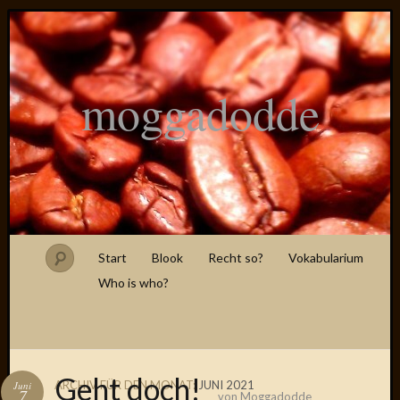
moggadodde
Start
Blook
Recht so?
Vokabularium
Who is who?
Geht doch!
ARCHIV FÜR DEN MONAT:
JUNI 2021
Juni
7
von
Moggadodde