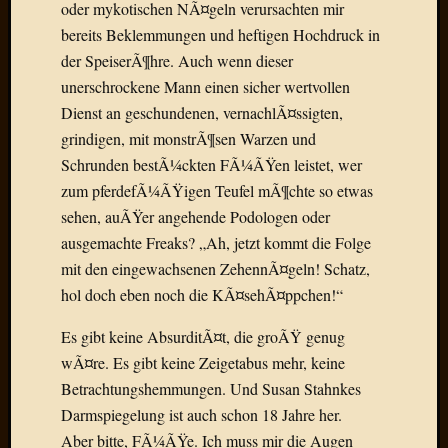
oder mykotischen NÃ¤geln verursachten mir
Radulf
bereits Beklemmungen und heftigen Hochdruck in
Rumpe
der SpeiserÃ¶hre. Auch wenn dieser
RÃ¶Ã¶
unerschrockene Mann einen sicher wertvollen
Skunkl
Tante
Dienst an geschundenen, vernachlÃ¤ssigten,
Emma
grindigen, mit monstrÃ¶sen Warzen und
WÃ¼rz
Schrunden bestÃ¼ckten FÃ¼ÃŸen leistet, wer
WÃ¼rzb
zum pferdefÃ¼ÃŸigen Teufel mÃ¶chte so etwas
WÃ¼rz
sehen, auÃŸer angehende Podologen oder
Wortmi
ausgemachte Freaks? „Ah, jetzt kommt die Folge
mit den eingewachsenen ZehennÃ¤geln! Schatz,
Meta
hol doch eben noch die KÃ¤sehÃ¤ppchen!“
Anmel
Es gibt keine AbsurditÃ¤t, die groÃŸ genug
Eintrag
wÃ¤re. Es gibt keine Zeigetabus mehr, keine
Feed
Betrachtungshemmungen. Und Susan Stahnkes
Kommen
Feed
Darmspiegelung ist auch schon 18 Jahre her.
WordPr
Aber bitte, FÃ¼ÃŸe. Ich muss mir die Augen