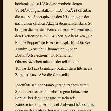
hochtrabend ist fÃ¼r diese werbebasierten
Der
heiÃŸe
VerblÃ¶dungsanstalten. „TLC“ heiÃŸt offenbar
Draht
die neueste Speerspitze in den Niederungen der
Ralf
nach unten offenen Akzelerationsidiotenskala. So
zu
bringen die meisten Formate dieser Auswurfanstalt
Der
den Ekelsensor zum GlÃ¼hen. Sie heiÃŸen „Dr.
heiÃŸe
Pimple Popper“ (je Eiter desto splash), „Die Sex
Draht
Mogga
Klinik“ („Vorsicht, Chlamydien!“) oder
zu
„GeizhÃ¤lse extrem“, wo Menschen
Der
OhrenstÃ¤bchen miteinander teilen oder
heiÃŸe
Tonpartikel aus benutztem Katzenstreu filtern, als
Draht
Zierkiesersatz fÃ¼r die Grabstelle.
Jedenfalls sah der MamS gerade irgendwas mit
Blogroll
Sport oder das bei ihm ebenso gern betrachtete
Alohad
Format, bei dem ungesund aussehende
Anony
Karosserieklempner mit viel Aufwand hÃ¤ssliche,
Dramaq
schrottreife RostkÃ¼bel in hÃ¤ssliche, gepimpte