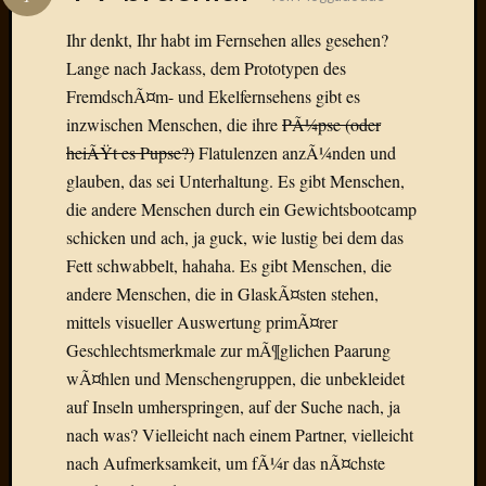
Das
Blook
Ihr denkt, Ihr habt im Fernsehen alles gesehen?
zum
Lange nach Jackass, dem Prototypen des
Blog
FremdschÃ¤m- und Ekelfernsehens gibt es
inzwischen Menschen, die ihre
PÃ¼pse (oder
heiÃŸt es Pupse?)
Flatulenzen anzÃ¼nden und
glauben, das sei Unterhaltung. Es gibt Menschen,
Neueste
die andere Menschen durch ein Gewichtsbootcamp
Beiträge
schicken und ach, ja guck, wie lustig bei dem das
Amore,
Fett schwabbelt, hahaha. Es gibt Menschen, die
Ragazz
andere Menschen, die in GlaskÃ¤sten stehen,
Dinner
mittels visueller Auswertung primÃ¤rer
for
Geschlechtsmerkmale zur mÃ¶glichen Paarung
one
Hambur
wÃ¤hlen und Menschengruppen, die unbekleidet
Baby!
auf Inseln umherspringen, auf der Suche nach, ja
Lunati
nach was? Vielleicht nach einem Partner, vielleicht
Der
nach Aufmerksamkeit, um fÃ¼r das nÃ¤chste
heiÃŸe