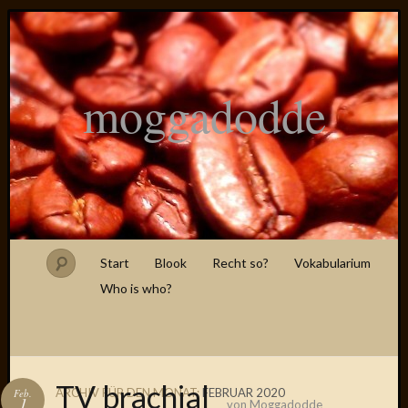
moggadodde
Start
Blook
Recht so?
Vokabularium
Who is who?
TV brachial
ARCHIV FÜR DEN MONAT:
FEBRUAR 2020
Feb.
1
von
Moggadodde