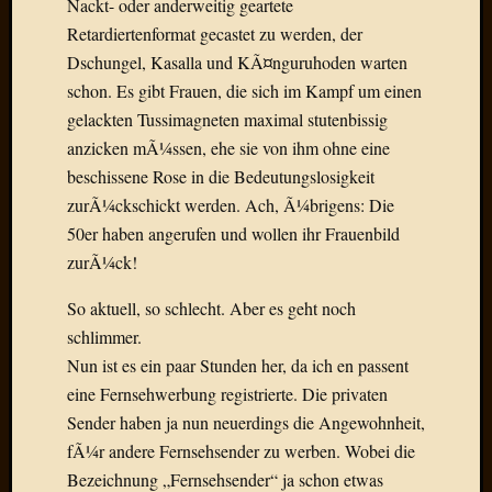
Nackt- oder anderweitig geartete
Draht
Retardiertenformat gecastet zu werden, der
Dschungel, Kasalla und KÃ¤nguruhoden warten
Neueste
schon. Es gibt Frauen, die sich im Kampf um einen
Kommen
gelackten Tussimagneten maximal stutenbissig
anzicken mÃ¼ssen, ehe sie von ihm ohne eine
Sophie
Lane
beschissene Rose in die Bedeutungslosigkeit
zu
zurÃ¼ckschickt werden. Ach, Ã¼brigens: Die
Contac
50er haben angerufen und wollen ihr Frauenbild
mit
zurÃ¼ck!
Dr.
Heigel
So aktuell, so schlecht. Aber es geht noch
Andrea
schlimmer.
Arndt
Nun ist es ein paar Stunden her, da ich en passent
zu
Dinner
eine Fernsehwerbung registrierte. Die privaten
for
Sender haben ja nun neuerdings die Angewohnheit,
one
fÃ¼r andere Fernsehsender zu werben. Wobei die
Mogga
Bezeichnung „Fernsehsender“ ja schon etwas
zu