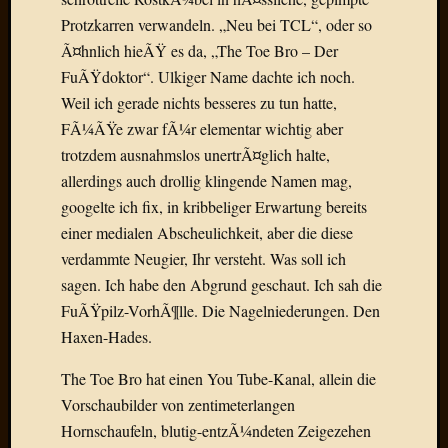
Birgit
Protzkarren verwandeln. „Neu bei TCL“, oder so
Blogsc
Ã¤hnlich hieÃŸ es da, „The Toe Bro – Der
Curry
and
FuÃŸdoktor“. Ulkiger Name dachte ich noch.
Culture
Weil ich gerade nichts besseres zu tun hatte,
dasawe
FÃ¼ÃŸe zwar fÃ¼r elementar wichtig aber
Frater
trotzdem ausnahmslos unertrÃ¤glich halte,
Aloisiu
allerdings auch drollig klingende Namen mag,
Frau
Quadra
googelte ich fix, in kribbeliger Erwartung bereits
Frau
einer medialen Abscheulichkeit, aber die diese
SÃ¼Ã
verdammte Neugier, Ihr versteht. Was soll ich
Hazame
sagen. Ich habe den Abgrund geschaut. Ich sah die
HÃ¼hne
FuÃŸpilz-VorhÃ¶lle. Die Nagelniederungen. Den
Hey
Haxen-Hades.
Tube
kleinla
The Toe Bro hat einen You Tube-Kanal, allein die
KneeB
Kochd
Vorschaubilder von zentimeterlangen
MeiaPo
Hornschaufeln, blutig-entzÃ¼ndeten Zeigezehen
Papierg