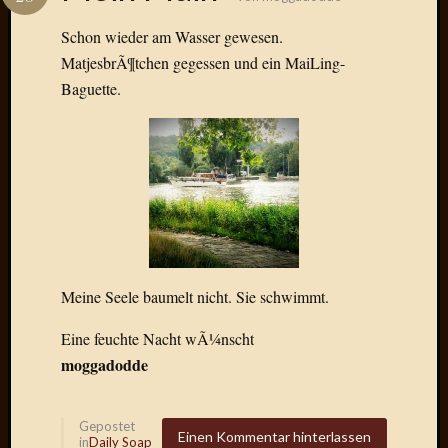
Das
Blook
Schon wieder am Wasser gewesen.
zum
MatjesbrÃ¶tchen gegessen und ein MaiLing-
Blog
Baguette.
Neueste
Beiträge
Amore,
Ragazz
Dinner
Meine Seele baumelt nicht. Sie schwimmt.
for
one
Eine feuchte Nacht wÃ¼nscht
Hambur
moggadodde
Baby!
Lunati
Der
Gepostet
heiÃŸe
Einen Kommentar hinterlassen
in
Daily Soap