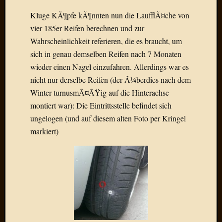
2013
Januar
Kluge KÃ¶pfe kÃ¶nnten nun die LaufflÃ¤che von
2013
vier 185er Reifen berechnen und zur
Dezemb
Wahrscheinlichkeit referieren, die es braucht, um
2012
sich in genau demselben Reifen nach 7 Monaten
Novem
wieder einen Nagel einzufahren. Allerdings war es
2012
Oktobe
nicht nur derselbe Reifen (der Ã¼berdies nach dem
2012
Winter turnusmÃ¤ÃŸig auf die Hinterachse
Septem
montiert war): Die Eintrittsstelle befindet sich
2012
ungelogen (und auf diesem alten Foto per Kringel
August
markiert)
2012
Juli
2012
Juni
2012
Mai
2012
April
2012