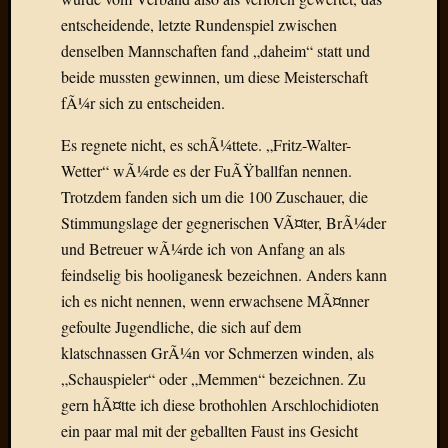
Oktobe
entscheidende, letzte Rundenspiel zwischen
2018
denselben Mannschaften fand „daheim“ statt und
März
beide mussten gewinnen, um diese Meisterschaft
2018
fÃ¼r sich zu entscheiden.
Februar
2018
Es regnete nicht, es schÃ¼ttete. „Fritz-Walter-
Januar
Wetter“ wÃ¼rde es der FuÃŸballfan nennen.
2018
Trotzdem fanden sich um die 100 Zuschauer, die
Novem
2017
Stimmungslage der gegnerischen VÃ¤ter, BrÃ¼der
Oktobe
und Betreuer wÃ¼rde ich von Anfang an als
2017
feindselig bis hooliganesk bezeichnen. Anders kann
August
ich es nicht nennen, wenn erwachsene MÃ¤nner
2017
gefoulte Jugendliche, die sich auf dem
Juli
2017
klatschnassen GrÃ¼n vor Schmerzen winden, als
Juni
„Schauspieler“ oder „Memmen“ bezeichnen. Zu
2017
gern hÃ¤tte ich diese brothohlen Arschlochidioten
Mai
ein paar mal mit der geballten Faust ins Gesicht
2017