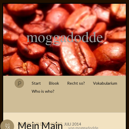
moggadodde
Start
Blook
Recht so?
Vokabularium
Who is who?
Mein Main
ARCHIV FÜR DEN MONAT:
JULI 2014
Juli
28
von
moggadodde