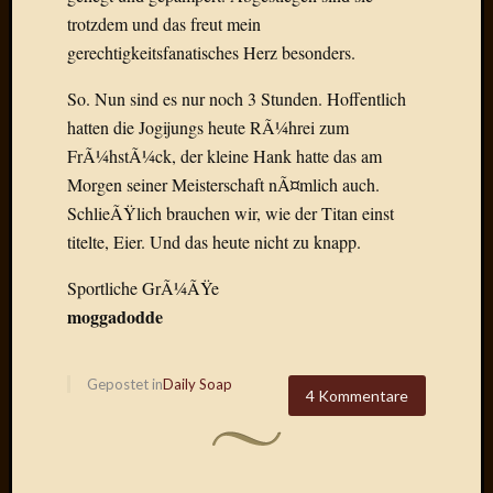
2015
trotzdem und das freut mein
Januar
gerechtigkeitsfanatisches Herz besonders.
2015
Dezemb
So. Nun sind es nur noch 3 Stunden. Hoffentlich
2014
hatten die Jogijungs heute RÃ¼hrei zum
Novem
FrÃ¼hstÃ¼ck, der kleine Hank hatte das am
2014
Morgen seiner Meisterschaft nÃ¤mlich auch.
Oktobe
SchlieÃŸlich brauchen wir, wie der Titan einst
2014
Septem
titelte, Eier. Und das heute nicht zu knapp.
2014
August
Sportliche GrÃ¼ÃŸe
2014
moggadodde
Juli
2014
Juni
Gepostet in
Daily Soap
4 Kommentare
2014
März
2014
Februar