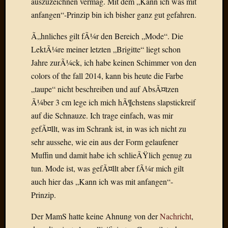
auszuzeichnen vermag. Mit dem „Kann ich was mit
Birgit
anfangen“-Prinzip bin ich bisher ganz gut gefahren.
Blogsc
Curry
Ã„hnliches gilt fÃ¼r den Bereich „Mode“. Die
and
Culture
LektÃ¼re meiner letzten „Brigitte“ liegt schon
dasawe
Jahre zurÃ¼ck, ich habe keinen Schimmer von den
Frater
colors of the fall 2014, kann bis heute die Farbe
Aloisiu
„taupe“ nicht beschreiben und auf AbsÃ¤tzen
Frau
Ã¼ber 3 cm lege ich mich hÃ¶chstens slapstickreif
Quadra
auf die Schnauze. Ich trage einfach, was mir
Frau
SÃ¼Ã
gefÃ¤llt, was im Schrank ist, in was ich nicht zu
Hazame
sehr aussehe, wie ein aus der Form gelaufener
HÃ¼hne
Muffin und damit habe ich schlieÃŸlich genug zu
Hey
tun. Mode ist, was gefÃ¤llt aber fÃ¼r mich gilt
Tube
auch hier das „Kann ich was mit anfangen“-
kleinla
KneeB
Prinzip.
Kochd
Der MamS hatte keine Ahnung von der
Nachricht
,
MeiaPo
Papierg