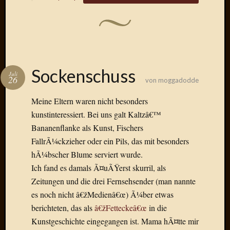
Draht
Neueste
Kommen
Sophie
Sockenschuss
Juli
26
Lane
von
moggadodde
zu
Meine Eltern waren nicht besonders
Contac
kunstinteressiert. Bei uns galt Kaltzâ€™
mit
Dr.
Bananenflanke als Kunst, Fischers
Heigel
FallrÃ¼ckzieher oder ein Pils, das mit besonders
Andrea
hÃ¼bscher Blume serviert wurde.
Arndt
Ich fand es damals Ã¤uÃŸerst skurril, als
zu
Zeitungen und die drei Fernsehsender (man nannte
Dinner
for
es noch nicht â€žMedienâ€œ) Ã¼ber etwas
one
berichteten, das als
â€žFetteckeâ€œ
in die
Mogga
Kunstgeschichte eingegangen ist. Mama hÃ¤tte mir
zu