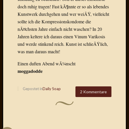
Verwen
doch ruhig tragen! Fast kÃ¶nnte er so als lebendes
All
Kunstwerk durchgehen und wer weiÃŸ, vielleicht
in
sollte ich die Kompressionskondome die
one
Favico
nÃ¤chsten Jahre einfach nicht waschen? In 20
Jahren keltere ich daraus einen Vinum Varikosis
und werde stinkend reich. Kunst ist schlieÃŸlich,
Kategori
was man daraus macht!
Amazo
Einen duften Abend wÃ¼nscht
Brains
moggadodde
Daily
Soap
Phraseo
Gepostet in
Daily Soap
U&D
2 Kommentare
WÃ¼rz
Utopia
Vokabu
Archiv