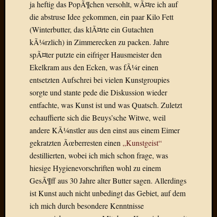
ja heftig das PopÃ¶chen versohlt, wÃ¤re ich auf
Der
die abstruse Idee gekommen, ein paar Kilo Fett
heiÃŸe
(Winterbutter, das klÃ¤rte ein Gutachten
Draht
Ralf
kÃ¼rzlich) in Zimmerecken zu packen. Jahre
zu
spÃ¤ter putzte ein eifriger Hausmeister den
Der
Ekelkram aus den Ecken, was fÃ¼r einen
heiÃŸe
entsetzten Aufschrei bei vielen Kunstgroupies
Draht
sorgte und stante pede die Diskussion wieder
Mogga
zu
entfachte, was Kunst ist und was Quatsch. Zuletzt
Der
echauffierte sich die Beuys’sche Witwe, weil
heiÃŸe
andere KÃ¼nstler aus den einst aus einem Eimer
Draht
gekratzten Ãœberresten einen
„Kunstgeist“
destillierten, wobei ich mich schon frage, was
hiesige Hygienevorschriften wohl zu einem
Blogroll
GesÃ¶ff aus 30 Jahre alter Butter sagen. Allerdings
Alohad
ist Kunst auch nicht unbedingt das Gebiet, auf dem
Anony
ich mich durch besondere Kenntnisse
Dramaq