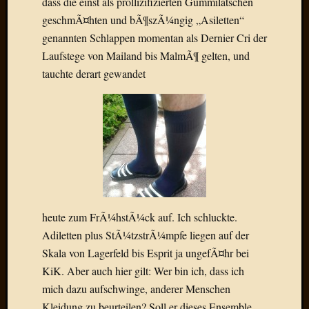
dass die einst als prollizifizierten Gummilatschen
Radulf
geschmÃ¤hten und bÃ¶szÃ¼ngig „Asiletten“
Rumpe
genannten Schlappen momentan als Dernier Cri der
RÃ¶Ã¶
Laufstege von Mailand bis MalmÃ¶ gelten, und
Skunkl
tauchte derart gewandet
Tante
Emma
WÃ¼rz
WÃ¼rzb
WÃ¼rz
Wortmi
Meta
heute zum FrÃ¼hstÃ¼ck auf. Ich schluckte.
Anmel
Adiletten plus StÃ¼tzstrÃ¼mpfe liegen auf der
Eintrag
Skala von Lagerfeld bis Esprit ja ungefÃ¤hr bei
Feed
Kommen
KiK. Aber auch hier gilt: Wer bin ich, dass ich
Feed
mich dazu aufschwinge, anderer Menschen
WordPr
Kleidung zu beurteilen? Soll er dieses Ensemble