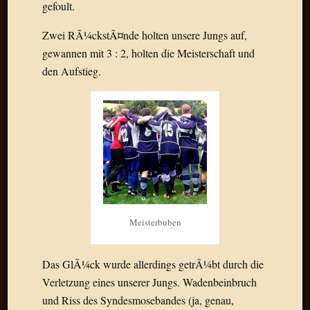
gefoult.
April
2017
Zwei RÃ¼ckstÃ¤nde holten unsere Jungs auf,
Februar
gewannen mit 3 : 2, holten die Meisterschaft und
2017
Januar
den Aufstieg.
2017
Dezemb
2016
Oktobe
2016
Septem
2016
August
2016
Juni
Meisterbuben
2016
Mai
Das GlÃ¼ck wurde allerdings getrÃ¼bt durch die
2016
Verletzung eines unserer Jungs. Wadenbeinbruch
April
2016
und Riss des Syndesmosebandes (ja, genau,