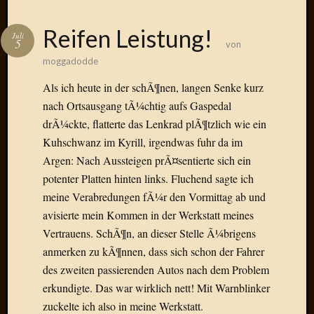
2014
Januar
Reifen Leistung!
Juli
2014
5
von
Dezemb
moggadodde
2013
Oktobe
Als ich heute in der schÃ¶nen, langen Senke kurz
2013
nach Ortsausgang tÃ¼chtig aufs Gaspedal
Septem
drÃ¼ckte, flatterte das Lenkrad plÃ¶tzlich wie ein
2013
Kuhschwanz im Kyrill, irgendwas fuhr da im
August
Argen: Nach Aussteigen prÃ¤sentierte sich ein
2013
Juni
potenter Platten hinten links. Fluchend sagte ich
2013
meine Verabredungen fÃ¼r den Vormittag ab und
Mai
avisierte mein Kommen in der Werkstatt meines
2013
Vertrauens. SchÃ¶n, an dieser Stelle Ã¼brigens
April
anmerken zu kÃ¶nnen, dass sich schon der Fahrer
2013
des zweiten passierenden Autos nach dem Problem
März
2013
erkundigte. Das war wirklich nett! Mit Warnblinker
Februar
zuckelte ich also in meine Werkstatt.