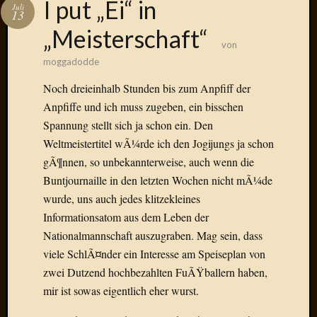
I put „Ei“ in
Juli
13
Januar
„Meisterschaft“
2025
von
Juli
moggadodde
2022
Noch dreieinhalb Stunden bis zum Anpfiff der
Mai
2022
Anpfiffe und ich muss zugeben, ein bisschen
April
Spannung stellt sich ja schon ein. Den
2022
Weltmeistertitel wÃ¼rde ich den Jogijungs ja schon
Novem
gÃ¶nnen, so unbekannterweise, auch wenn die
2021
Buntjournaille in den letzten Wochen nicht mÃ¼de
Septem
2021
wurde, uns auch jedes klitzekleines
Juli
Informationsatom aus dem Leben der
2021
Nationalmannschaft auszugraben. Mag sein, dass
Juni
viele SchlÃ¤nder ein Interesse am Speiseplan von
2021
zwei Dutzend hochbezahlten FuÃŸballern haben,
Februar
mir ist sowas eigentlich eher wurst.
2021
Dezemb