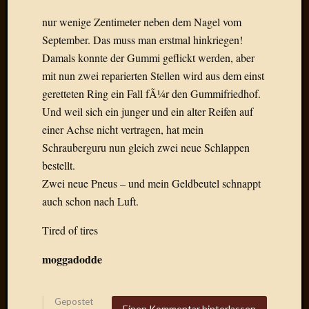
März
nur wenige Zentimeter neben dem Nagel vom
2012
September. Das muss man erstmal hinkriegen!
Februar
2012
Damals konnte der Gummi geflickt werden, aber
Januar
mit nun zwei reparierten Stellen wird aus dem einst
2012
geretteten Ring ein Fall fÃ¼r den Gummifriedhof.
Dezemb
Und weil sich ein junger und ein alter Reifen auf
2011
einer Achse nicht vertragen, hat mein
Novem
Schrauberguru nun gleich zwei neue Schlappen
2011
Oktobe
bestellt.
2011
Zwei neue Pneus – und mein Geldbeutel schnappt
Septem
auch schon nach Luft.
2011
August
Tired of tires
2011
Juli
moggadodde
2011
Juni
2011
Gepostet
Einen Kommentar hinterlassen