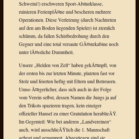
März
Schweini!) erschweren Sport-Abiturklasse,
2016
ruinieren FerienplÃ¤ne und bescheren mehrere
Februar
Operationen. Diese Verletzung (durch Nachtreten
2016
auf den am Boden liegenden Spieler) ist ziemlich
Novem
2015
schlimm, da fallen Schiribedrohung durch den
Oktobe
Gegner und eine total versaute GÃ¤stekabine noch
2015
unter lÃ¤ssliche Dummheit.
Septem
2015
Unsere „Helden von Zell“ haben gekÃ¤mpft, von
August
der ersten bis zur letzten Minute, platzten fast vor
2015
Stolz und feierten heftig mit Eltern und Betreuern.
Juli
Umso Ã¤rgerlicher, dass sich auch in der Folge
2015
Juni
vom Verein selbst, dessen Namen die Jungs ja auf
2015
den Trikots spazieren tragen, kein einziger
Mai
offizieller Hansel zu einer Gratulation herablieÃŸ.
2015
Im Gegenteil: Wie bei anderen „Landvereinen“
April
auch, wird ausschlieÃŸlich die 1. Mannschaft
2015
gehegt und gepampert. Abgestiegen sind sie
März