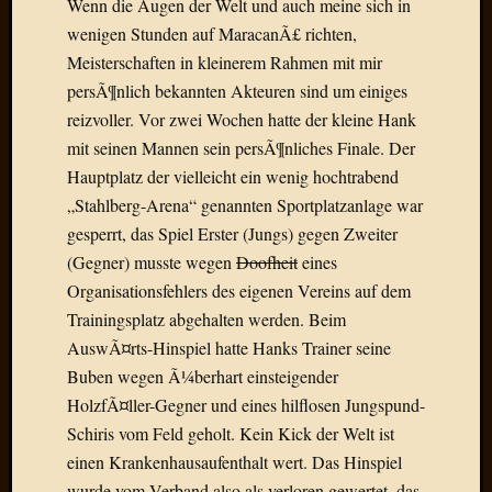
Wenn die Augen der Welt und auch meine sich in
2020
Novem
wenigen Stunden auf MaracanÃ£ richten,
2020
Meisterschaften in kleinerem Rahmen mit mir
Oktobe
persÃ¶nlich bekannten Akteuren sind um einiges
2020
reizvoller. Vor zwei Wochen hatte der kleine Hank
April
mit seinen Mannen sein persÃ¶nliches Finale. Der
2020
Hauptplatz der vielleicht ein wenig hochtrabend
Februar
2020
„Stahlberg-Arena“ genannten Sportplatzanlage war
Dezemb
gesperrt, das Spiel Erster (Jungs) gegen Zweiter
2019
(Gegner) musste wegen
Doofheit
eines
Novem
Organisationsfehlers des eigenen Vereins auf dem
2019
Trainingsplatz abgehalten werden. Beim
Septem
2019
AuswÃ¤rts-Hinspiel hatte Hanks Trainer seine
Mai
Buben wegen Ã¼berhart einsteigender
2019
HolzfÃ¤ller-Gegner und eines hilflosen Jungspund-
März
Schiris vom Feld geholt. Kein Kick der Welt ist
2019
einen Krankenhausaufenthalt wert. Das Hinspiel
Februar
wurde vom Verband also als verloren gewertet, das
2019