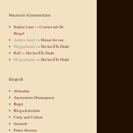
Neueste Kommentare
Sophie Lane
zu
Contact mit Dr.
Heigel
Andrea Arndt
zu
Dinner for one
Moggadodde
zu
Der heiÃŸe Draht
Ralf
zu
Der heiÃŸe Draht
Moggadodde
zu
Der heiÃŸe Draht
Blogroll
Alohadan
Anonymous Dramaqueen
Birgit
Blogschokolade
Curry and Culture
dasaweb
Frater Aloisius