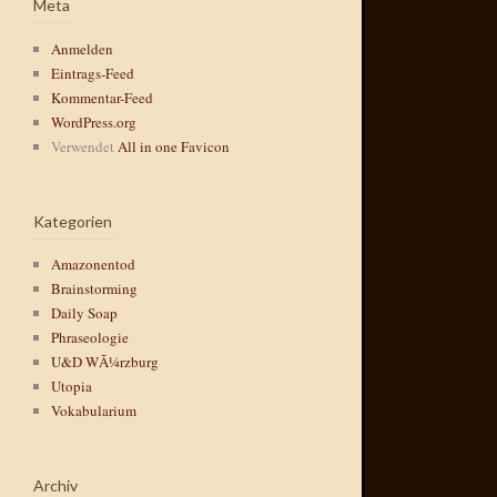
Meta
Anmelden
Eintrags-Feed
Kommentar-Feed
WordPress.org
Verwendet
All in one Favicon
Kategorien
Amazonentod
Brainstorming
Daily Soap
Phraseologie
U&D WÃ¼rzburg
Utopia
Vokabularium
Archiv