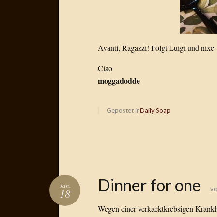
Avanti, Ragazzi! Folgt Luigi und nixe
Ciao
moggadodde
Gepostet in
Daily Soap
Dinner for one
Jan.
v
18
Wegen einer verkacktkrebsigen Krankh