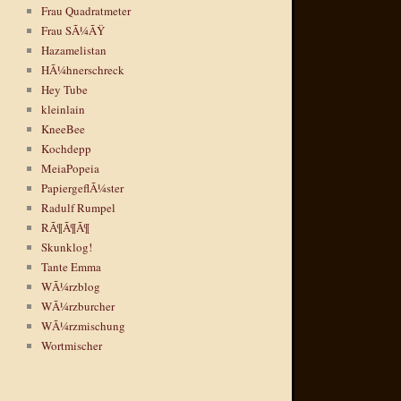
Frau Quadratmeter
Frau SÃ¼ÃŸ
Hazamelistan
HÃ¼hnerschreck
Hey Tube
kleinlain
KneeBee
Kochdepp
MeiaPopeia
PapiergeflÃ¼ster
Radulf Rumpel
RÃ¶Ã¶Ã¶
Skunklog!
Tante Emma
WÃ¼rzblog
WÃ¼rzburcher
WÃ¼rzmischung
Wortmischer