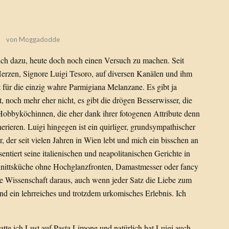
von
Moggadodde
ich dazu, heute doch noch einen Versuch zu machen. Seit
Herzen, Signore Luigi Tesoro, auf diversen Kanälen und ihm
 für die einzig wahre Parmigiana Melanzane. Es gibt ja
, noch mehr eher nicht, es gibt die drögen Besserwisser, die
obbyköchinnen, die eher dank ihrer fotogenen Attribute denn
erieren. Luigi hingegen ist ein quirliger, grundsympathischer
, der seit vielen Jahren in Wien lebt und mich ein bisschen an
ntiert seine italienischen und neapolitanischen Gerichte in
hnittsküche ohne Hochglanzfronten, Damastmesser oder fancy
ne Wissenschaft daraus, auch wenn jeder Satz die Liebe zum
nd ein lehrreiches und trotzdem urkomisches Erlebnis. Ich
atte ich Lust auf Pasta Limone und natürlich hat Luigi auch