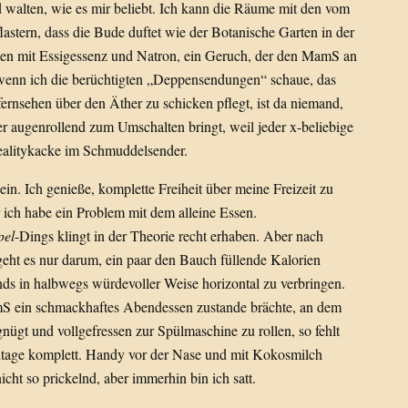
d walten, wie es mir beliebt. Ich kann die Räume mit den vom
astern, dass die Bude duftet wie der Botanische Garten in der
gen mit Essigessenz und Natron, ein Geruch, der den MamS an
wenn ich die berüchtigten „Deppensendungen“ schaue, das
fernsehen über den Äther zu schicken pflegt, ist da niemand,
augenrollend zum Umschalten bringt, weil jeder x-beliebige
 Realitykacke im Schmuddelsender.
in. Ich genieße, komplette Freiheit über meine Freizeit zu
ich habe ein Problem mit dem alleine Essen.
pel
-Dings klingt in der Theorie recht erhaben. Aber nach
ht es nur darum, ein paar den Bauch füllende Kalorien
ds in halbwegs würdevoller Weise horizontal zu verbringen.
S ein schmackhaftes Abendessen zustande brächte, an dem
nügt und vollgefressen zur Spülmaschine zu rollen, so fehlt
tage komplett. Handy vor der Nase und mit Kokosmilch
ht so prickelnd, aber immerhin bin ich satt.