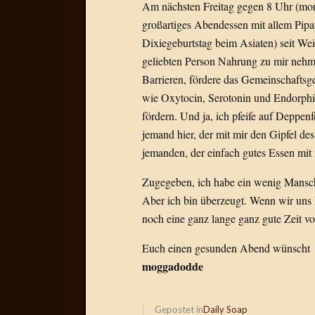
Am nächsten Freitag gegen 8 Uhr (mor
großartiges Abendessen mit allem Pip
Dixiegeburtstag beim Asiaten) seit We
geliebten Person Nahrung zu mir nehme
Barrieren, fördere das Gemeinschaftsg
wie Oxytocin, Serotonin und Endorphi
fördern. Und ja, ich pfeife auf Deppe
jemand hier, der mit mir den Gipfel d
jemanden, der einfach gutes Essen mit m
Zugegeben, ich habe ein wenig Mansch
Aber ich bin überzeugt. Wenn wir uns
noch eine ganz lange ganz gute Zeit vo
Euch einen gesunden Abend wünscht
moggadodde
Gepostet in
Daily Soap