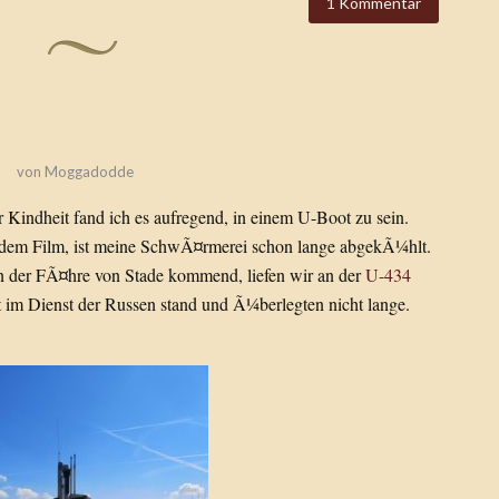
1 Kommentar
von
Moggadodde
 Kindheit fand ich es aufregend, in einem U-Boot zu sein.
t dem Film, ist meine SchwÃ¤rmerei schon lange abgekÃ¼hlt.
n der FÃ¤hre von Stade kommend, liefen wir an der
U-434
t im Dienst der Russen stand und Ã¼berlegten nicht lange.