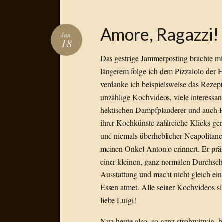
Amore, Ragazzi!
Jan.
18
Das gestrige Jammerposting brachte m
längerem folge ich dem Pizzaiolo der 
verdanke ich beispielsweise das Rezept
unzählige Kochvideos, viele interessant
hektischen Dampfplauderer und auch H
ihrer Kochkünste zahlreiche Klicks gen
und niemals überheblicher Neapolitaner
meinen Onkel Antonio erinnert. Er präse
einer kleinen, ganz normalen Durchsc
Ausstattung und macht nicht gleich ei
Essen atmet. Alle seiner Kochvideos si
liebe Luigi!
Nun heute also, so ganz strohwitwig, h