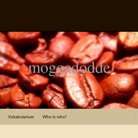
moggadodde
Vokabularium
Who is who?