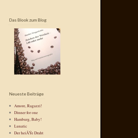
Das Blook zum Blog
Neueste Beiträge
Amore, Ragazzi!
Dinner for one
Hamburg, Baby!
Lunatic
Der heiÃŸe Draht