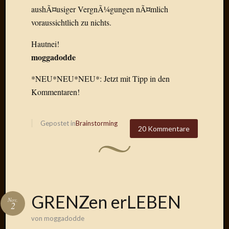
aushÃ¤usiger VergnÃ¼gungen nÃ¤mlich
Der
heiÃŸe
voraussichtlich zu nichts.
Draht
Ralf
Hautnei!
zu
moggadodde
Der
heiÃŸe
*NEU*NEU*NEU*: Jetzt mit Tipp in den
Draht
Kommentaren!
Mogga
zu
Der
Gepostet in
Brainstorming
20 Kommentare
heiÃŸe
Draht
Blogroll
GRENZen erLEBEN
Alohad
Nov.
2
Anony
von
moggadodde
Dramaq