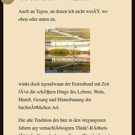
Das
Blook
Auch an Tagen, an denen ich nicht weiÃŸ, wo
zum
oben oder unten ist,
Blog
Neueste
Beiträge
Amore,
Ragazz
winkt doch irgendwann der Feierabend mit Zeit
Dinner
for
fÃ¼r die schÃ¶nen Dinge des Lebens, Wein,
one
MamS, Gesang und Hirnerbauung der
Hambur
buchstÃ¤blichen Art.
Baby!
Lunati
Die alte Tradition des hier in den vergangenen
Der
Jahren arg vernachlÃ¤ssigten Think!-RÃ¤tsels
heiÃŸe