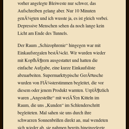
Verwen
vorher angelegte Bleiweste nur schwer, das
All
Aufschreiben gelang aber. Nur 10 Minuten
in
genÃ¼gten und ich wusste ja, es ist gleich vorbei.
one
Depressive Menschen sehen da noch lange kein
Favico
Licht am Ende des Tunnels.
Der Raum „Schizophrenie“ hingegen war mit
Kategori
Einkaufsregalen bestÃ¼ckt. Wir wurden wieder
Amazo
mit KopfhÃ¶rern ausgestattet und hatten die
Brains
einfache Aufgabe, eine kurze Einkaufsliste
Daily
abzuarbeiten. Supermarkttypische GerÃ¤usche
Soap
wurden von FlÃ¼sterstimmen begleitet, die vor
Phraseo
diesem oder jenem Produkt warnten. UrplÃ¶tzlich
U&D
WÃ¼rz
waren „Angestellte“ mit weiÃŸen Kitteln im
Utopia
Raum, die uns „Kunden“ im Schlenderschritt
Vokabu
begleiteten. Mal sahen sie uns durch ihre
schwarzen Sonnenbrillen direkt an, mal wendeten
sich wieder ab, sie nahmen bereits hineingelegte
Archiv