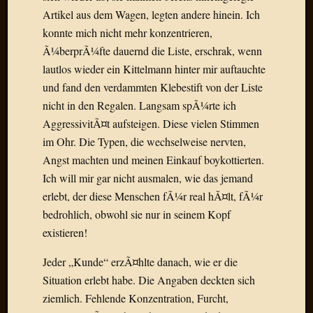
Artikel aus dem Wagen, legten andere hinein. Ich
Januar
konnte mich nicht mehr konzentrieren,
2025
Ã¼berprÃ¼fte dauernd die Liste, erschrak, wenn
Juli
lautlos wieder ein Kittelmann hinter mir auftauchte
2022
und fand den verdammten Klebestift von der Liste
Mai
2022
nicht in den Regalen. Langsam spÃ¼rte ich
April
AggressivitÃ¤t aufsteigen. Diese vielen Stimmen
2022
im Ohr. Die Typen, die wechselweise nervten,
Novem
Angst machten und meinen Einkauf boykottierten.
2021
Ich will mir gar nicht ausmalen, wie das jemand
Septem
2021
erlebt, der diese Menschen fÃ¼r real hÃ¤lt, fÃ¼r
Juli
bedrohlich, obwohl sie nur in seinem Kopf
2021
existieren!
Juni
2021
Jeder „Kunde“ erzÃ¤hlte danach, wie er die
Februar
Situation erlebt habe. Die Angaben deckten sich
2021
ziemlich. Fehlende Konzentration, Furcht,
Dezemb