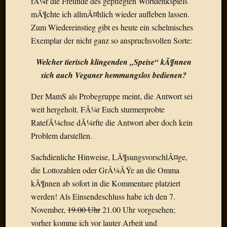
fÃ¼r die Freunde des gepflegten Wortdenkspiels
Draht
mÃ¶chte ich allmÃ¤hlich wieder aufleben lassen.
Zum Wiedereinstieg gibt es heute ein schelmisches
Neueste
Exemplar der nicht ganz so anspruchsvollen Sorte:
Kommen
Welcher tierisch klingenden „Speise“ kÃ¶nnen
Sophie
sich auch Veganer hemmungslos bedienen?
Lane
zu
Der MamS als Probegruppe meint, die Antwort sei
Contac
weit hergeholt. FÃ¼r Euch sturmerprobte
mit
RatefÃ¼chse dÃ¼rfte die Antwort aber doch kein
Dr.
Problem darstellen.
Heigel
Andrea
Sachdienliche Hinweise, LÃ¶sungsvorschlÃ¤ge,
Arndt
zu
die Lottozahlen oder GrÃ¼ÃŸe an die Omma
Dinner
kÃ¶nnen ab sofort in die Kommentare platziert
for
werden! Als Einsendeschluss habe ich den 7.
one
November,
19.00 Uhr
21.00 Uhr vorgesehen;
Mogga
vorher komme ich vor lauter Arbeit und
zu