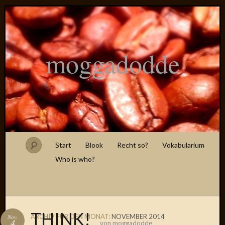
moggadodde
Start
Blook
Recht so?
Vokabularium
Who is who?
THINK!
ARCHIV FÜR DEN MONAT:
NOVEMBER 2014
Nov.
4
von
moggadodde