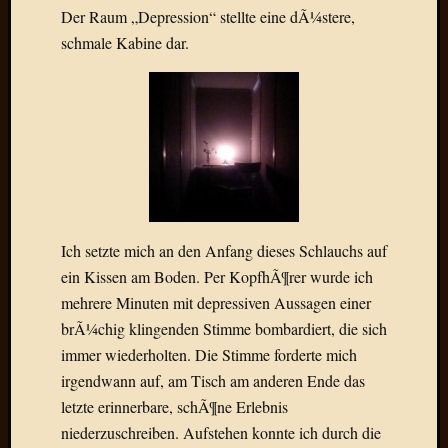
Der Raum „Depression“ stellte eine dÃ¼stere,
Radulf
schmale Kabine dar.
Rumpe
RÃ¶Ã¶
Skunkl
Tante
Emma
WÃ¼rz
WÃ¼rzb
WÃ¼rz
Wortmi
Ich setzte mich an den Anfang dieses Schlauchs auf
ein Kissen am Boden. Per KopfhÃ¶rer wurde ich
Meta
mehrere Minuten mit depressiven Aussagen einer
Anmel
brÃ¼chig klingenden Stimme bombardiert, die sich
Eintrag
immer wiederholten. Die Stimme forderte mich
Feed
irgendwann auf, am Tisch am anderen Ende das
Kommen
letzte erinnerbare, schÃ¶ne Erlebnis
Feed
niederzuschreiben. Aufstehen konnte ich durch die
WordPr