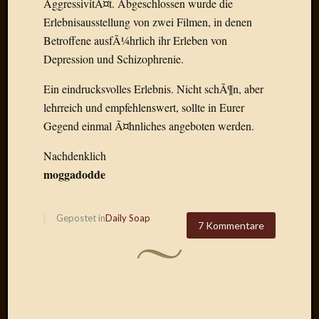
AggressivitÃ¤t. Abgeschlossen wurde die
2020
Novem
Erlebnisausstellung von zwei Filmen, in denen
2020
Betroffene ausfÃ¼hrlich ihr Erleben von
Oktobe
Depression und Schizophrenie.
2020
April
Ein eindrucksvolles Erlebnis. Nicht schÃ¶n, aber
2020
lehrreich und empfehlenswert, sollte in Eurer
Februar
Gegend einmal Ã¤hnliches angeboten werden.
2020
Dezemb
Nachdenklich
2019
moggadodde
Novem
2019
Septem
Gepostet in
Daily Soap
2019
7 Kommentare
Mai
2019
März
2019
Februar
2019