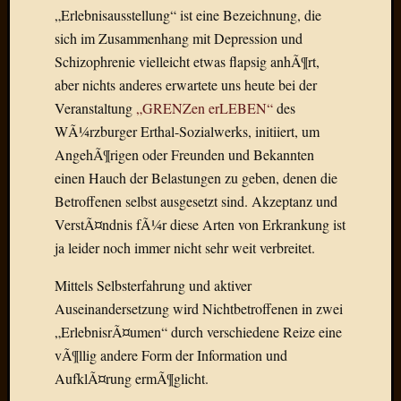
Birgit
„Erlebnisausstellung“ ist eine Bezeichnung, die
Blogsc
sich im Zusammenhang mit Depression und
Curry
Schizophrenie vielleicht etwas flapsig anhÃ¶rt,
and
aber nichts anderes erwartete uns heute bei der
Culture
dasawe
Veranstaltung
„GRENZen erLEBEN“
des
Frater
WÃ¼rzburger Erthal-Sozialwerks, initiiert, um
Aloisiu
AngehÃ¶rigen oder Freunden und Bekannten
Frau
einen Hauch der Belastungen zu geben, denen die
Quadra
Betroffenen selbst ausgesetzt sind. Akzeptanz und
Frau
SÃ¼Ã
VerstÃ¤ndnis fÃ¼r diese Arten von Erkrankung ist
Hazame
ja leider noch immer nicht sehr weit verbreitet.
HÃ¼hne
Hey
Mittels Selbsterfahrung und aktiver
Tube
Auseinandersetzung wird Nichtbetroffenen in zwei
kleinla
„ErlebnisrÃ¤umen“ durch verschiedene Reize eine
KneeB
vÃ¶llig andere Form der Information und
Kochd
AufklÃ¤rung ermÃ¶glicht.
MeiaPo
Papierg