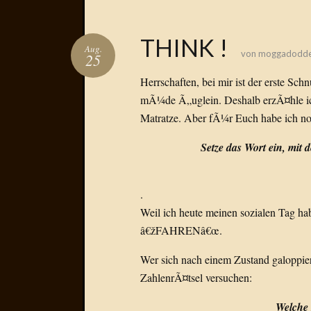
THINK !
Aug.
von
moggadodd
25
Herrschaften, bei mir ist der erste S
mÃ¼de Ã„uglein. Deshalb erzÃ¤hle ich
Matratze. Aber fÃ¼r Euch habe ich no
Setze das Wort ein, mit 
.
Weil ich heute meinen sozialen Tag hab
â€žFAHRENâ€œ.
Wer sich nach einem Zustand galoppier
ZahlenrÃ¤tsel versuchen:
Welche 