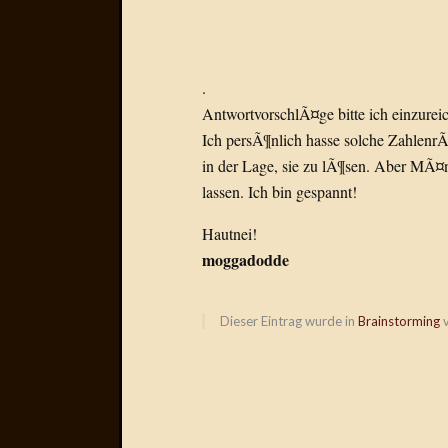
.
AntwortvorschlÃ¤ge bitte ich einzure
Ich persÃ¶nlich hasse solche ZahlenrÃ
in der Lage, sie zu lÃ¶sen. Aber MÃ¤nn
lassen. Ich bin gespannt!
Hautnei!
moggadodde
Dieser Eintrag wurde in
Brainstorming
v