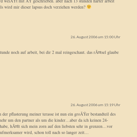
 weiÃŸt mit ÃŸ geschrieben. aber nach 13 stunden harter arbeit
ls wird mir dieser lapsus doch verziehen werden?
26. August 2006 um 15:00 Uhr
stunde noch auf arbeit, bei dir 2 mal reingeschaut. das rÃ¤tsel glaube
26. August 2006 um 15:19 Uhr
n der pflasterung meiner terasse ist nun ein groÃŸer bestandteil des
mehr um den partner als um die kinder…aber da ich keinen 24-
habe, hÃ¤lt sich mein zorn auf den liebsten sehr in grenzen…vor
 aufmerksamer wird, schon toll nach so langer zeit…