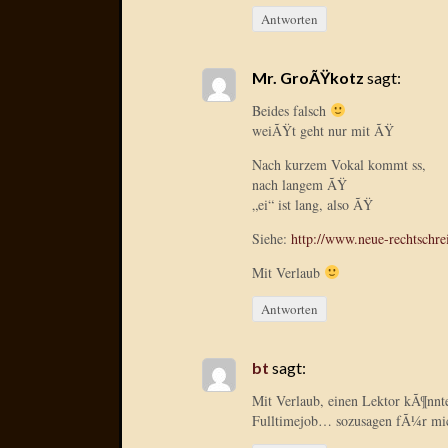
Antworten
Mr. GroÃŸkotz
sagt:
Beides falsch
weiÃŸt geht nur mit ÃŸ
Nach kurzem Vokal kommt ss,
nach langem ÃŸ
„ei“ ist lang, also ÃŸ
Siehe:
http://www.neue-rechtschre
Mit Verlaub
Antworten
bt
sagt:
Mit Verlaub, einen Lektor kÃ¶nnt
Fulltimejob… sozusagen fÃ¼r mi