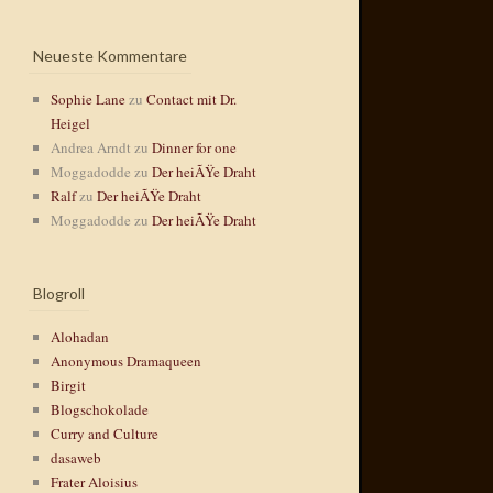
Neueste Kommentare
Sophie Lane
zu
Contact mit Dr.
Heigel
Andrea Arndt
zu
Dinner for one
Moggadodde
zu
Der heiÃŸe Draht
Ralf
zu
Der heiÃŸe Draht
Moggadodde
zu
Der heiÃŸe Draht
Blogroll
Alohadan
Anonymous Dramaqueen
Birgit
Blogschokolade
Curry and Culture
dasaweb
Frater Aloisius