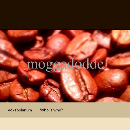
moggadodde
Vokabularium
Who is who?