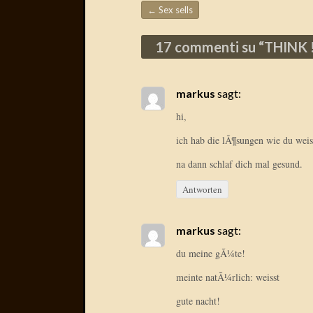
←
Sex sells
Beitragsnavigation
17 commenti su “
THINK 
markus
sagt:
hi,
ich hab die lÃ¶sungen wie du wei
na dann schlaf dich mal gesund.
Antworten
markus
sagt:
du meine gÃ¼te!
meinte natÃ¼rlich: weisst
gute nacht!