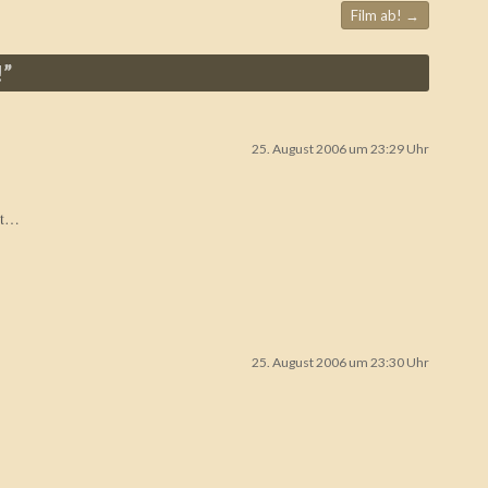
Film ab!
→
!
”
25. August 2006 um 23:29 Uhr
st…
25. August 2006 um 23:30 Uhr