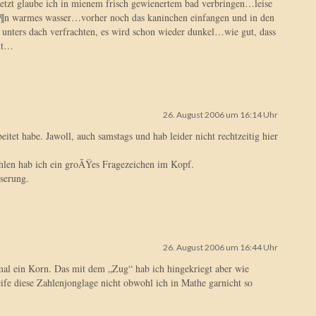
jetzt glaube ich in mienem frisch gewienertem bad verbringen…leise
n warmes wasser…vorher noch das kaninchen einfangen und in den
unters dach verfrachten, es wird schon wieder dunkel…wie gut, dass
int…
26. August 2006 um 16:14 Uhr
beitet habe. Jawoll, auch samstags und hab leider nicht rechtzeitig hier
len hab ich ein groÃŸes Fragezeichen im Kopf.
serung.
26. August 2006 um 16:44 Uhr
mal ein Korn. Das mit dem „Zug“ hab ich hingekriegt aber wie
fe diese Zahlenjonglage nicht obwohl ich in Mathe garnicht so