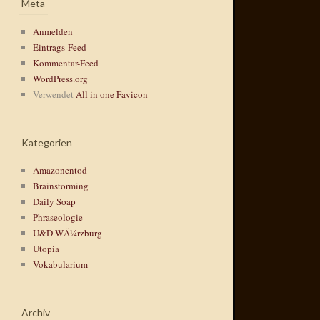
Meta
Anmelden
Eintrags-Feed
Kommentar-Feed
WordPress.org
Verwendet
All in one Favicon
Kategorien
Amazonentod
Brainstorming
Daily Soap
Phraseologie
U&D WÃ¼rzburg
Utopia
Vokabularium
Archiv