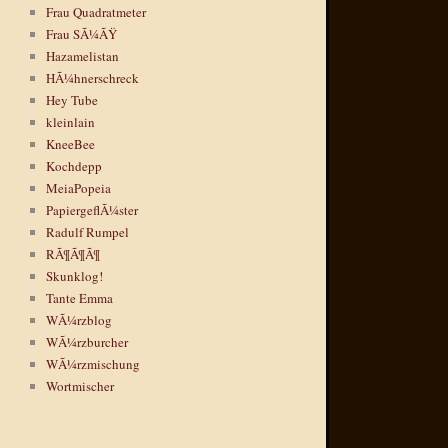
Frau Quadratmeter
Frau SÃ¼ÃŸ
Hazamelistan
HÃ¼hnerschreck
Hey Tube
kleinlain
KneeBee
Kochdepp
MeiaPopeia
PapiergeflÃ¼ster
Radulf Rumpel
RÃ¶Ã¶Ã¶
Skunklog!
Tante Emma
WÃ¼rzblog
WÃ¼rzburcher
WÃ¼rzmischung
Wortmischer