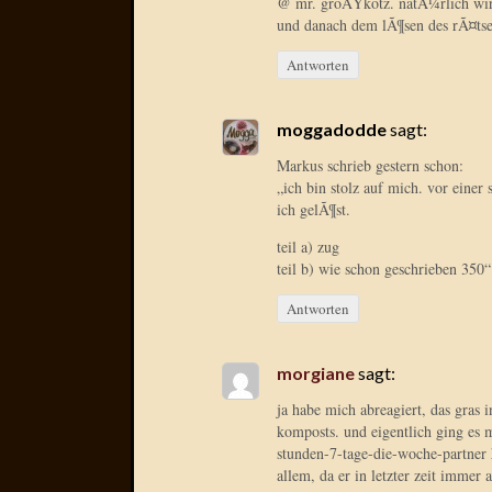
@ mr. groÃŸkotz. natÃ¼rlich wird
und danach dem lÃ¶sen des rÃ¤tse
Antworten
moggadodde
sagt:
Markus schrieb gestern schon:
„ich bin stolz auf mich. vor einer 
ich gelÃ¶st.
teil a) zug
teil b) wie schon geschrieben 350“
Antworten
morgiane
sagt:
ja habe mich abreagiert, das gras i
komposts. und eigentlich ging es 
stunden-7-tage-die-woche-partner 
allem, da er in letzter zeit immer