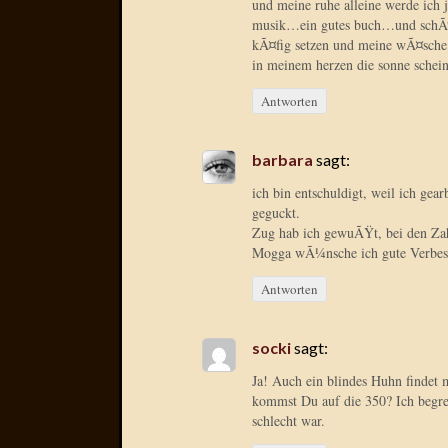
und meine ruhe alleine werde ich 
musik…ein gutes buch…und schÃ¶
kÃ¤fig setzen und meine wÃ¤sche 
in meinem herzen die sonne sche
Antworten
barbara
sagt:
ich bin entschuldigt, weil ich gear
geguckt.
Zug hab ich gewuÃŸt, bei den Zah
Mogga wÃ¼nsche ich gute Verbes
Antworten
socki
sagt:
Ja! Auch ein blindes Huhn findet 
kommst Du auf die 350? Ich begrei
schlecht war.