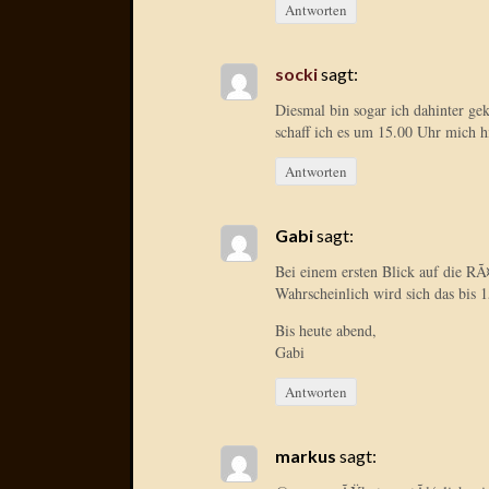
Antworten
socki
sagt:
Diesmal bin sogar ich dahinter ge
schaff ich es um 15.00 Uhr mich h
Antworten
Gabi
sagt:
Bei einem ersten Blick auf die RÃ
Wahrscheinlich wird sich das bis 
Bis heute abend,
Gabi
Antworten
markus
sagt: