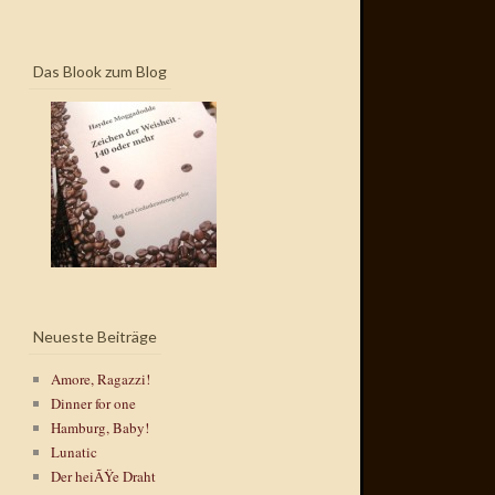
Das Blook zum Blog
Neueste Beiträge
Amore, Ragazzi!
Dinner for one
Hamburg, Baby!
Lunatic
Der heiÃŸe Draht