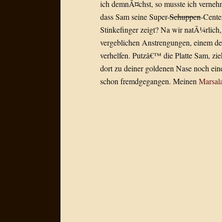
ich demnÃ¤chst, so musste ich vernehme
dass Sam seine Super-
Schuppen
-Cente
Stinkefinger zeigt? Na wir natÃ¼rlich,
vergeblichen Anstrengungen, einem de
verhelfen. Putzâ€™ die Platte Sam, zi
dort zu deiner goldenen Nase noch eine
schon fremdgegangen. Meinen
Marsal