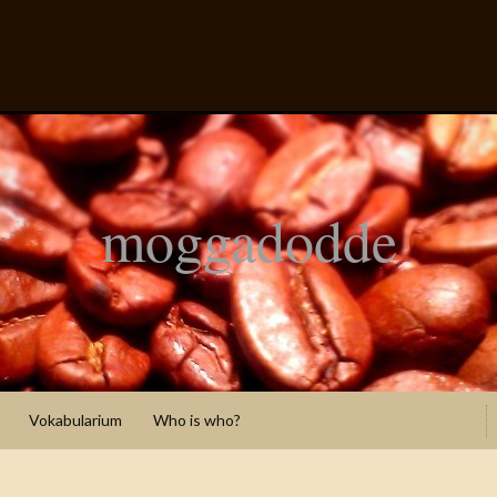
moggadodde
Vokabularium
Who is who?