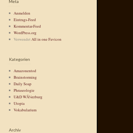
Meta
Anmelden
Eintrags-Feed
Kommentar-Feed
WordPress.org
Verwendet
All in one Favicon
Kategorien
Amazonentod
Brainstorming
Daily Soap
Phraseologie
U&D WÃ¼rzburg
Utopia
Vokabularium
Archiv