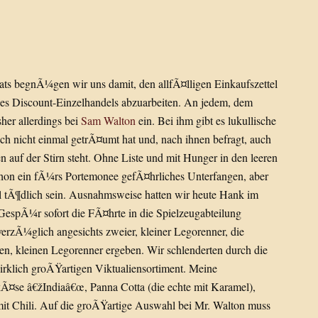
s begnÃ¼gen wir uns damit, den allfÃ¤lligen Einkaufszettel
des Discount-Einzelhandels abzuarbeiten. An jedem, dem
sher allerdings bei
Sam Walton
ein. Bei ihm gibt es lukullische
ch nicht einmal getrÃ¤umt hat und, nach ihnen befragt, auch
n auf der Stirn steht. Ohne Liste und mit Hunger in den leeren
chon ein fÃ¼rs Portemonee gefÃ¤hrliches Unterfangen, aber
l tÃ¶dlich sein. Ausnahmsweise hatten wir heute Hank im
GespÃ¼r sofort die FÃ¤hrte in die Spielzeugabteilung
rzÃ¼glich angesichts zweier, kleiner Legorenner, die
, kleinen Legorenner ergeben. Wir schlenderten durch die
rklich groÃŸartigen Viktualiensortiment. Meine
Ã¤se â€žIndiaâ€œ, Panna Cotta (die echte mit Karamel),
mit Chili. Auf die groÃŸartige Auswahl bei Mr. Walton muss