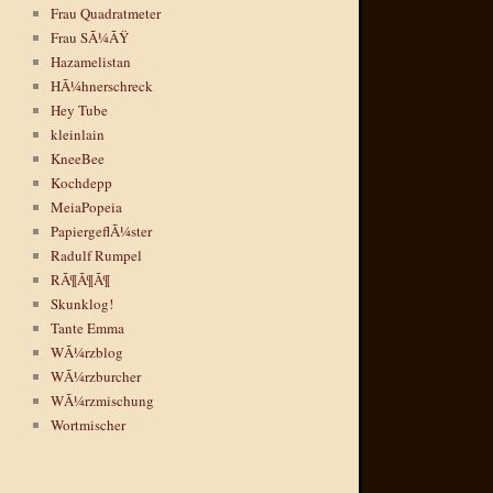
Frau Quadratmeter
Frau SÃ¼ÃŸ
Hazamelistan
HÃ¼hnerschreck
Hey Tube
kleinlain
KneeBee
Kochdepp
MeiaPopeia
PapiergeflÃ¼ster
Radulf Rumpel
RÃ¶Ã¶Ã¶
Skunklog!
Tante Emma
WÃ¼rzblog
WÃ¼rzburcher
WÃ¼rzmischung
Wortmischer