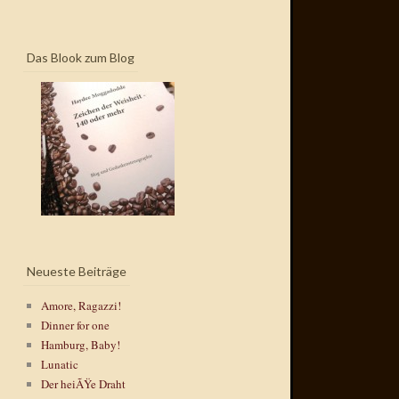
Das Blook zum Blog
Neueste Beiträge
Amore, Ragazzi!
Dinner for one
Hamburg, Baby!
Lunatic
Der heiÃŸe Draht