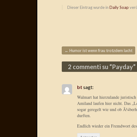
Dieser Eintrag wurde in
Daily Soap
verö
←
Humor ist wenn frau trotzdem lacht
Beitragsnavigation
2 commenti su “
Payday
”
bt
sagt:
Walmart hat hierzulande juristis
Amiland laufen hier nicht. Das „L
sogar geregelt wie und ob Ã¼berh
durften.
Endlich wieder ein Fremdwort des