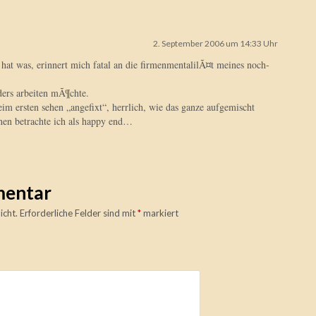
2. September 2006 um 14:33 Uhr
 hat was, erinnert mich fatal an die firmenmentalilÃ¤t meines noch-
ders arbeiten mÃ¶chte.
im ersten sehen „angefixt“, herrlich, wie das ganze aufgemischt
hen betrachte ich als happy end…
mentar
icht.
Erforderliche Felder sind mit
*
markiert