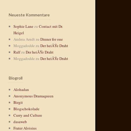
Neueste Kommentare
Sophie Lane
zu
Contact mit Dr.
Heigel
Andrea Arndt
zu
Dinner for one
Moggadodde
zu
Der heiÃŸe Draht
Ralf
zu
Der heiÃŸe Draht
Moggadodde
zu
Der heiÃŸe Draht
Blogroll
Alohadan
Anonymous Dramaqueen
Birgit
Blogschokolade
Curry and Culture
dasaweb
Frater Aloisius