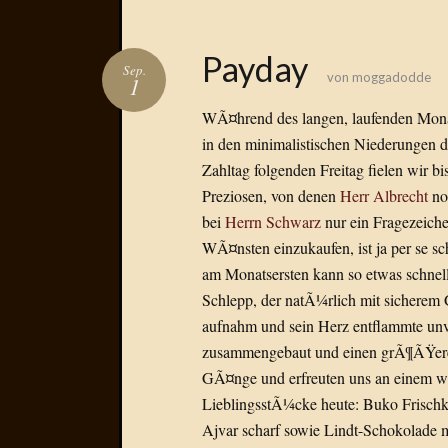
Payday
Sep.
von
moggadodde
1
WÃ¤hrend des langen, laufenden Monat
in den minimalistischen Niederungen 
Zahltag folgenden Freitag fielen wir bi
Preziosen, von denen
Herr Albrecht
no
bei
Herrn Schwarz
nur ein Fragezeiche
WÃ¤nsten einzukaufen, ist ja per se s
am Monatsersten kann so etwas schnel
Schlepp, der natÃ¼rlich mit sicherem 
aufnahm und sein Herz entflammte unve
zusammengebaut und einen grÃ¶ÃŸeren
GÃ¤nge und erfreuten uns an einem wi
LieblingsstÃ¼cke heute: Buko Frischk
Ajvar scharf sowie Lindt-Schokolade 