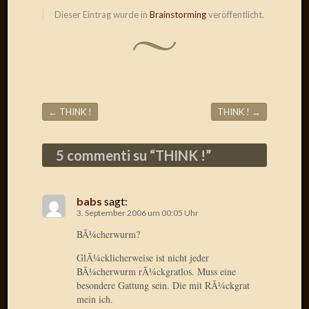
Draht
Dieser Eintrag wurde in
Brainstorming
veröffentlicht.
Neueste
Kommen
Sophie
Lane
←
THINK !
THINK !
→
Beitragsnavigation
zu
Contac
5 commenti su “
THINK !
”
mit
Dr.
Heigel
Andrea
babs
sagt:
3. September 2006 um 00:05 Uhr
Arndt
zu
BÃ¼cherwurm?
Dinner
GlÃ¼cklicherweise ist nicht jeder
for
BÃ¼cherwurm rÃ¼ckgratlos. Muss eine
one
besondere Gattung sein. Die mit RÃ¼ckgrat
Mogga
mein ich.
zu