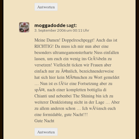
Der
Antworten
heiÃŸe
Draht
moggadodde
sagt:
Ralf
3. September 2006 um 00:11 Uhr
zu
Der
Meine Damen! Doppelreschpeggt! Auch das ist
RICHTIG! Da muss ich mir nun aber eine
heiÃŸe
besonders ultramegamonsterharte Nuss einfallen
Draht
lassen, um euch ein wenig ins GrÃ¼beln zu
Mogga
versetzen! Vielleicht ticken wir Frauen aber
zu
einfach nur zu Ã¤hnlich, bezeichnenderweise
Der
hat sich hier kein MÃ¤nnchen zu Wort gemeldet
heiÃŸe
… Nun ist es fÃ¼r eine Fortsetzung aber zu
Draht
spÃ¤t, nach einer kompletten bottiglia di
Chianti und nebenbei The Shining bin ich zu
weiterer Denkleistung nicht in der Lage … Aber
zu allem anderen schon … Ich wÃ¼nsch euch
Blogroll
eine formidable, gute Nacht!!!
Alohad
Gute Nacht
Anony
Antworten
Dramaq