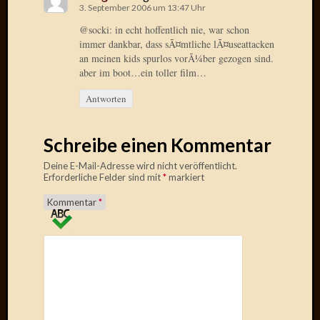
3. September 2006 um 13:47 Uhr
Radulf
Rumpe
@socki: in echt hoffentlich nie, war schon
immer dankbar, dass sÃ¤mtliche lÃ¤useattacken
RÃ¶Ã¶
an meinen kids spurlos vorÃ¼ber gezogen sind.
Skunkl
aber im boot…ein toller film…
Tante
Emma
Antworten
WÃ¼rz
WÃ¼rzb
WÃ¼rz
Schreibe einen Kommentar
Wortmi
Deine E-Mail-Adresse wird nicht veröffentlicht.
Erforderliche Felder sind mit
*
markiert
Kommentar
*
Meta
Anmel
Eintrag
Feed
Kommen
Feed
WordPr