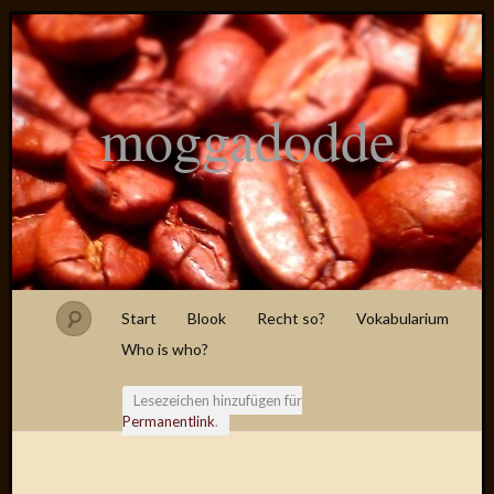
moggadodde
Start
Blook
Recht so?
Vokabularium
Who is who?
Lesezeichen hinzufügen für
Permanentlink
.