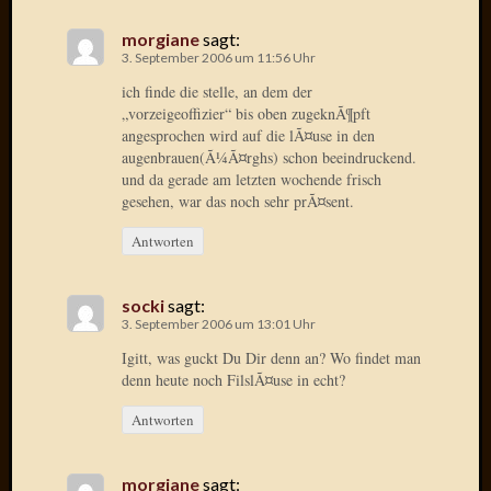
Birgit
Blogsc
morgiane
sagt:
Curry
3. September 2006 um 11:56 Uhr
and
ich finde die stelle, an dem der
Culture
„vorzeigeoffizier“ bis oben zugeknÃ¶pft
dasawe
angesprochen wird auf die lÃ¤use in den
Frater
augenbrauen(Ã¼Ã¤rghs) schon beeindruckend.
Aloisiu
und da gerade am letzten wochende frisch
Frau
gesehen, war das noch sehr prÃ¤sent.
Quadra
Antworten
Frau
SÃ¼Ã
Hazame
socki
sagt:
HÃ¼hne
3. September 2006 um 13:01 Uhr
Hey
Igitt, was guckt Du Dir denn an? Wo findet man
Tube
denn heute noch FilslÃ¤use in echt?
kleinla
KneeB
Antworten
Kochd
MeiaPo
morgiane
sagt:
Papierg