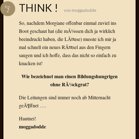
Das
THINK !
Sep.
Blook
2
von
moggadodde
zum
Blog
So, nachdem Morgiane offenbar einmal zuviel ins
Boot geschaut hat (die mÃ¼ssen dich ja wirklich
beeindruckt haben, die LÃ¤use) musste ich mir ja
mal schnell ein neues RÃ¤tsel aus den Fingern
Neueste
saugen und ich hoffe, dass das nicht so einfach zu
Beiträge
knacken ist!
Amore,
Wie bezeichnet man einen Bildungshungrigen
Ragazz
ohne RÃ¼ckgrat?
Dinner
for
Die Leitungen sind immer noch ab Mitternacht
one
geÃ¶ffnet ….
Hambur
Baby!
Hautnei!
Lunati
moggadodde
Der
heiÃŸe