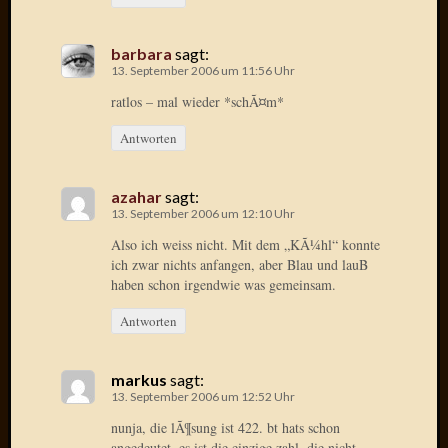
Radulf
Rumpe
barbara
sagt:
RÃ¶Ã¶
13. September 2006 um 11:56 Uhr
Skunkl
ratlos – mal wieder *schÃ¤m*
Tante
Emma
Antworten
WÃ¼rz
WÃ¼rzb
WÃ¼rz
azahar
sagt:
13. September 2006 um 12:10 Uhr
Wortmi
Also ich weiss nicht. Mit dem „KÃ¼hl“ konnte
ich zwar nichts anfangen, aber Blau und lauB
haben schon irgendwie was gemeinsam.
Meta
Antworten
Anmel
Eintrag
Feed
markus
sagt:
Kommen
13. September 2006 um 12:52 Uhr
Feed
nunja, die lÃ¶sung ist 422. bt hats schon
WordPr
angedeutet. es ist die einzige zahl, die nicht