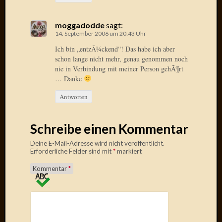
2014
Januar
moggadodde
sagt:
2014
14. September 2006 um 20:43 Uhr
Dezemb
2013
Ich bin „entzÃ¼ckend“! Das habe ich aber
schon lange nicht mehr, genau genommen noch
Oktobe
nie in Verbindung mit meiner Person gehÃ¶rt
2013
… Danke
Septem
2013
Antworten
August
2013
Juni
Schreibe einen Kommentar
2013
Deine E-Mail-Adresse wird nicht veröffentlicht.
Mai
Erforderliche Felder sind mit
*
markiert
2013
April
Kommentar
*
2013
März
2013
Februar