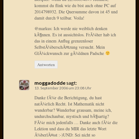
März
kommst du flink wie du bist auch ohne PC auf
2016
2014798932. Die Quersumme davon ist 45 und
Februar
damit durch 9 teilbar. Voila!
2016
@markus: Ich werde nie weiblich denken
Novem
kÃ¶nnen. Es ist aussichtslos. FrÃ¼her hab ich
2015
das in einem Anflug grenzenloser
Oktobe
SelbstÃ¼berschÃ¤tzung versucht. Mein
2015
GlÃ¼ckwunsch zur gÃ¼ldnen Padsche
Septem
2015
Antworten
August
2015
moggadodde
sagt:
Juli
13. September 2006 um 23:08 Uhr
2015
Juni
Danke fÃ¼r die Berichtigung, du hast
2015
natÃ¼rlich Recht. Ist Mathematik nicht
wunderbar? Wunderbar grausam, meine ich,
Mai
undurchschaubar, mystisch und bÃ¶sartig?
2015
FÃ¼r mich jedenfalls … Danke auch fÃ¼r die
April
Lektion und dass du MIR das letzte Wort
2015
Ã¼berlÃ¤sst :-)UND: Sei nicht so
März