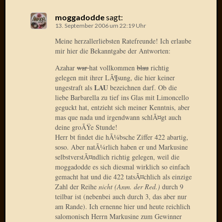
2020
Novem
moggadodde
sagt:
2020
13. September 2006 um 22:19 Uhr
Oktobe
Meine herzallerliebsten Ratefreunde! Ich erlaube
2020
mir hier die Bekanntgabe der Antworten:
April
Azahar
war
hat vollkommen
blau
richtig
2020
gelegen mit ihrer LÃ¶sung, die hier keiner
Februar
LAU
ungestraft als
bezeichnen darf. Ob die
2020
liebe Barbarella zu tief ins Glas mit Limoncello
Dezemb
geguckt hat, entzieht sich meiner Kenntnis, aber
2019
mas que nada und irgendwann schlÃ¤gt auch
Novem
deine groÃŸe Stunde!
2019
Herr bt findet die hÃ¼bsche Ziffer 422 abartig,
Septem
soso. Aber natÃ¼rlich haben er und Markusine
2019
selbstverstÃ¤ndlich richtig gelegen, weil die
Mai
moggadodde es sich diesmal wirklich so einfach
gemacht hat und die 422 tatsÃ¤chlich als einzige
2019
Zahl der Reihe
nicht (Anm. der Red.)
durch 9
März
teilbar ist (nebenbei auch durch 3, das aber nur
2019
am Rande). Ich ernenne hier und heute reichlich
Februar
salomonisch Herrn Markusine zum Gewinner
2019