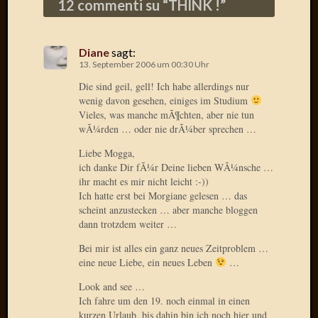
12 commenti su “
THINK !
”
Der
heiÃŸe
Draht
Diane
sagt:
Ralf
13. September 2006 um 00:30 Uhr
zu
Die sind geil, gell! Ich habe allerdings nur
Der
wenig davon gesehen, einiges im Studium
heiÃŸe
Vieles, was manche mÃ¶chten, aber nie tun
Draht
wÃ¼rden … oder nie drÃ¼ber sprechen …
Mogga
zu
Liebe Mogga,
ich danke Dir fÃ¼r Deine lieben WÃ¼nsche …
Der
ihr macht es mir nicht leicht :-))
heiÃŸe
Ich hatte erst bei Morgiane gelesen … das
Draht
scheint anzustecken … aber manche bloggen
dann trotzdem weiter …
Blogroll
Bei mir ist alles ein ganz neues Zeitproblem …
eine neue Liebe, ein neues Leben
…
Alohad
Look and see …
Anony
Ich fahre um den 19. noch einmal in einen
Dramaq
kurzen Urlaub, bis dahin bin ich noch hier und