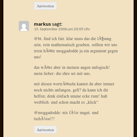
Antworten
Januar
2025
markus
sagt:
Juli
13. September 2006 um 20:05 Uhr
2022
Mai
@bt. find ich fair. klar muss das die lÃ¶sung
sein. rein mathematisch gesehen. sollten wir uns
2022
irren hÃ¤tte moggadodde ja ein argument gegen
April
uns!
2022
Novem
das wÃ¤re aber in meinen augen unlogisch!
2021
mein lieber: die ehre sei mit uns.
Septem
mit diesen wortrÃ¤tseln kannst du aber immer
2021
noch nichts anfangen, gell? da kann ich dir
Juli
helfen; denk einfach umme ecke rum! halt
2021
weiblich. und schon macht es „klick“
Juni
2021
@moggadodde: nix fÃ¼r ungut. und
tschÃ¼ss!!!
Februar
2021
Antworten
Dezemb