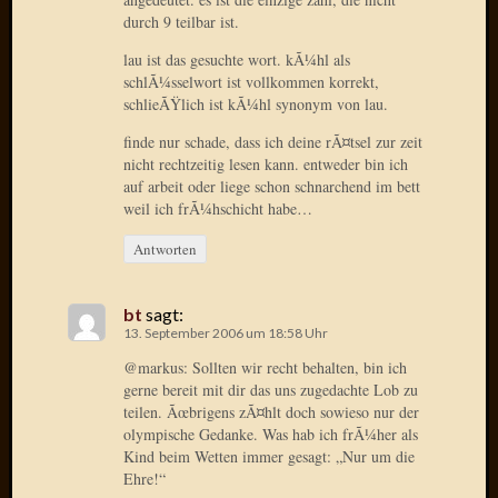
Verwen
durch 9 teilbar ist.
All
in
lau ist das gesuchte wort. kÃ¼hl als
schlÃ¼sselwort ist vollkommen korrekt,
one
schlieÃŸlich ist kÃ¼hl synonym von lau.
Favico
finde nur schade, dass ich deine rÃ¤tsel zur zeit
nicht rechtzeitig lesen kann. entweder bin ich
Kategori
auf arbeit oder liege schon schnarchend im bett
weil ich frÃ¼hschicht habe…
Amazo
Brains
Antworten
Daily
Soap
bt
sagt:
Phraseo
13. September 2006 um 18:58 Uhr
U&D
@markus: Sollten wir recht behalten, bin ich
WÃ¼rz
gerne bereit mit dir das uns zugedachte Lob zu
Utopia
teilen. Ãœbrigens zÃ¤hlt doch sowieso nur der
Vokabu
olympische Gedanke. Was hab ich frÃ¼her als
Kind beim Wetten immer gesagt: „Nur um die
Ehre!“
Archiv