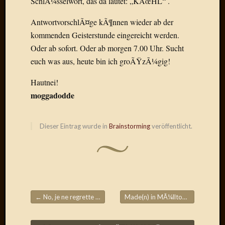
SchlÃ¼sselwort, das da lautet: „KÃœHL“ .
Draht
AntwortvorschlÃ¤ge kÃ¶nnen wieder ab der
kommenden Geisterstunde eingereicht werden.
Neueste
Oder ab sofort. Oder ab morgen 7.00 Uhr. Sucht
Kommen
euch was aus, heute bin ich groÃŸzÃ¼gig!
Sophie
Lane
Hautnei!
zu
moggadodde
Contac
mit
Dr.
Dieser Eintrag wurde in
Brainstorming
veröffentlicht.
Heigel
Andrea
Arndt
zu
Dinner
for
←
No, je ne regrette rien
Made(n) in MÃ¼lltonne
→
one
Beitragsnavigation
Mogga
zu