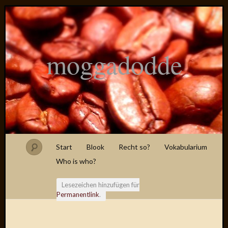
moggadodde
Start
Blook
Recht so?
Vokabularium
Who is who?
Lesezeichen hinzufügen für
Permanentlink
.