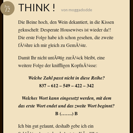
Das
THINK !
Sep.
Blook
12
von
moggadodde
zum
Blog
Die Beine hoch, den Wein dekantiert, in die Kissen
gekuschelt: Desperate Housewives ist wieder da!!
Die erste Folge habe ich schon gesehen, die zweite
fÃ¼hre ich mir gleich zu GemÃ¼te.
Neueste
Damit Ihr nicht untÃ¤tig zurÃ¼ck bleibt, eine
Beiträge
weitere Folge der kniffligen KopfnÃ¼sse:
Amore,
Ragazz
Welche Zahl passt nicht in diese Reihe?
Dinner
837 – 612 – 549 – 422 – 342
for
one
Welches Wort kann eingesetzt werden, mit dem
Hambur
das erste Wort endet und das zweite Wort beginnt?
Baby!
B (…….) B
Lunati
Der
Ich bin gut gelaunt, deshalb gebe ich ein
heiÃŸe