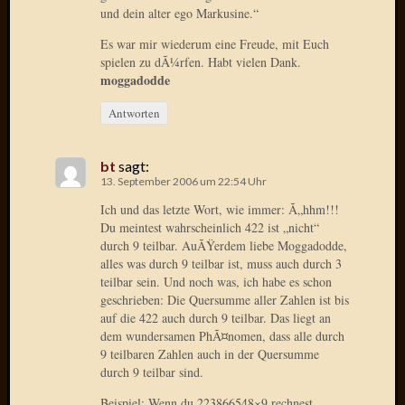
April
und dein alter ego Markusine.“
2017
Es war mir wiederum eine Freude, mit Euch
Februar
spielen zu dÃ¼rfen. Habt vielen Dank.
2017
moggadodde
Januar
2017
Antworten
Dezemb
2016
bt
sagt:
Oktobe
13. September 2006 um 22:54 Uhr
2016
Ich und das letzte Wort, wie immer: Ã„hhm!!!
Septem
Du meintest wahrscheinlich 422 ist „nicht“
2016
durch 9 teilbar. AuÃŸerdem liebe Moggadodde,
August
alles was durch 9 teilbar ist, muss auch durch 3
2016
teilbar sein. Und noch was, ich habe es schon
Juni
geschrieben: Die Quersumme aller Zahlen ist bis
2016
auf die 422 auch durch 9 teilbar. Das liegt an
Mai
dem wundersamen PhÃ¤nomen, dass alle durch
2016
9 teilbaren Zahlen auch in der Quersumme
April
durch 9 teilbar sind.
2016
Beispiel: Wenn du 223866548×9 rechnest,