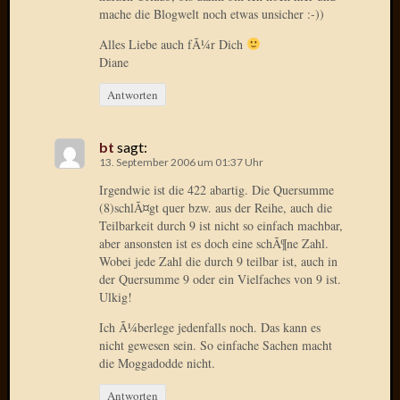
Birgit
mache die Blogwelt noch etwas unsicher :-))
Blogsc
Curry
Alles Liebe auch fÃ¼r Dich
Diane
and
Culture
Antworten
dasawe
Frater
Aloisiu
bt
sagt:
Frau
13. September 2006 um 01:37 Uhr
Quadra
Irgendwie ist die 422 abartig. Die Quersumme
Frau
(8)schlÃ¤gt quer bzw. aus der Reihe, auch die
SÃ¼Ã
Teilbarkeit durch 9 ist nicht so einfach machbar,
Hazame
aber ansonsten ist es doch eine schÃ¶ne Zahl.
HÃ¼hne
Wobei jede Zahl die durch 9 teilbar ist, auch in
der Quersumme 9 oder ein Vielfaches von 9 ist.
Hey
Ulkig!
Tube
kleinla
Ich Ã¼berlege jedenfalls noch. Das kann es
KneeB
nicht gewesen sein. So einfache Sachen macht
Kochd
die Moggadodde nicht.
MeiaPo
Antworten
Papierg