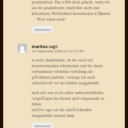
pessimistisch. Das wÃ¤r doch gelacht, wenn wir
2015
aus dir gnadenlosem Analytiker nicht eine
Januar
klitzekleine Weiblichkeit herauslocken kÃ¶nnten
2015
… Wird schon noch!
Dezemb
Antworten
2014
Novem
2014
markus
sagt:
Oktobe
14. September 2006 um 12:47 Uhr
2014
in tiefer dankbarkeit, ob der mich tief
Septem
beeindruckenden lobeshymne und der damit
2014
verbundenen virtuellen verleihung der
August
gÃ¼ldenen padsche, verneige ich mich
2014
erfurchtsvoll vor der holden moggadodde.
Juli
auch mir war es ein schier unbeschreibliches
2014
vergnÃ¼gen bei diesem spiel mitgemacht zu
Juni
haben.
2014
dafÃ¼r sage ich der entzÃ¼ckenden
März
moggadodde tausend dank.
2014
Februar
Antworten