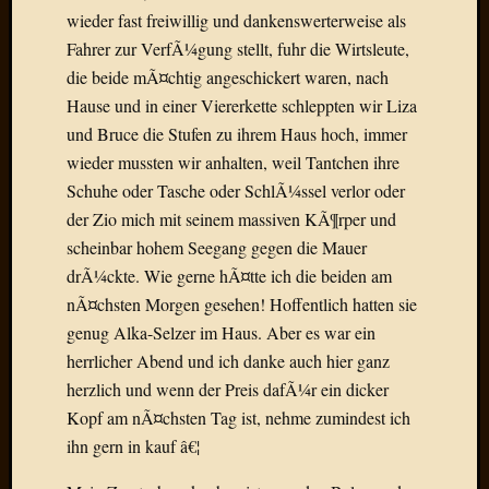
Birgit
wieder fast freiwillig und dankenswerterweise als
Blogsc
Fahrer zur VerfÃ¼gung stellt, fuhr die Wirtsleute,
Curry
die beide mÃ¤chtig angeschickert waren, nach
and
Culture
Hause und in einer Viererkette schleppten wir Liza
dasawe
und Bruce die Stufen zu ihrem Haus hoch, immer
Frater
wieder mussten wir anhalten, weil Tantchen ihre
Aloisiu
Schuhe oder Tasche oder SchlÃ¼ssel verlor oder
Frau
der Zio mich mit seinem massiven KÃ¶rper und
Quadra
Frau
scheinbar hohem Seegang gegen die Mauer
SÃ¼Ã
drÃ¼ckte. Wie gerne hÃ¤tte ich die beiden am
Hazame
nÃ¤chsten Morgen gesehen! Hoffentlich hatten sie
HÃ¼hne
genug Alka-Selzer im Haus. Aber es war ein
Hey
herrlicher Abend und ich danke auch hier ganz
Tube
herzlich und wenn der Preis dafÃ¼r ein dicker
kleinla
KneeB
Kopf am nÃ¤chsten Tag ist, nehme zumindest ich
Kochd
ihn gern in kauf â€¦
MeiaPo
Papierg