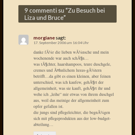
2020
Novem
9 commenti su “
Zu Besuch bei
2020
Liza und Bruce
”
Oktobe
2020
April
morgiane
sagt:
2020
17. September 2006 um 16:04 Uhr
Februar
danke fÃ¼r die lieben wÃ¼nsche und mein
2020
wochenende war auch schÃ¶n…
Dezemb
was tÃ¶chter, haarshampoos, teure duschgele,
2019
cremes und Ã¤hnlichem luxus-gÃ¼tern
Novem
betrifft…da gibt es einen kleinen, aber feinen
2019
unterschied, was ich kaufew, gehÃ¶rt der
Septem
allgemeinheit, was sie kauft, gehÃ¶rt ihr und
wehe ich „leihe“ mir etwas von ihrem duschgel
2019
aus, weil das meinige der allgemeinheit zum
Mai
opfer gefallen ist.
2019
die jungs sind pflegeleichter, die begnÃ¼gen
März
sich mit pflegeprodukten aus der low-budget-
2019
abteilung…
Februar
2019