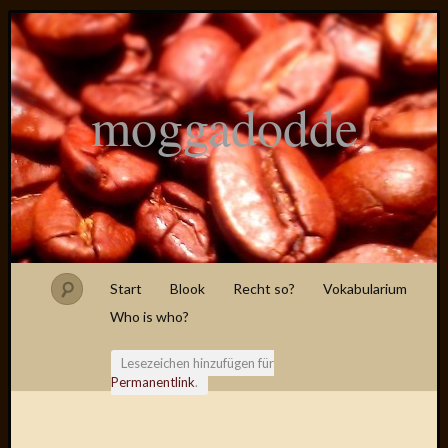
moggadodde
Start
Blook
Recht so?
Vokabularium
Who is who?
Lesezeichen hinzufügen für
Permanentlink
.