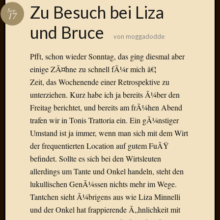
Das
Zu Besuch bei Liza
Sep.
Blook
17
zum
und Bruce
Blog
von
moggadodde
Pfft, schon wieder Sonntag, das ging diesmal aber
einige ZÃ¤hne zu schnell fÃ¼r mich â€¦
Zeit, das Wochenende einer Retrospektive zu
Neueste
unterziehen. Kurz habe ich ja bereits Ã¼ber den
Beiträge
Freitag berichtet, und bereits am frÃ¼hen Abend
Amore,
trafen wir in Tonis Trattoria ein. Ein gÃ¼nstiger
Ragazz
Umstand ist ja immer, wenn man sich mit dem Wirt
Dinner
der frequentierten Location auf gutem FuÃŸ
for
befindet. Sollte es sich bei den Wirtsleuten
one
Hambur
allerdings um Tante und Onkel handeln, steht den
Baby!
lukullischen GenÃ¼ssen nichts mehr im Wege.
Lunati
Tantchen sieht Ã¼brigens aus wie Liza Minnelli
Der
und der Onkel hat frappierende Ã„hnlichkeit mit
heiÃŸe