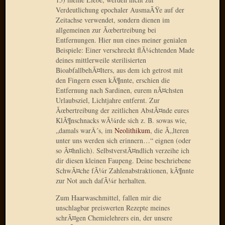
März
Verdeutlichung epochaler AusmaÃŸe auf der
2016
Zeitachse verwendet, sondern dienen im
Februar
allgemeinen zur Ãœbertreibung bei
2016
Entfernungen. Hier nun eines meiner genialen
Novem
Beispiele: Einer verschreckt flÃ¼chtenden Made
2015
deines mittlerweile sterilisierten
Oktobe
BioabfallbehÃ¤lters, aus dem ich getrost mit
2015
den Fingern essen kÃ¶nnte, erschien die
Entfernung nach Sardinen, eurem nÃ¤chsten
Septem
Urlaubsziel, Lichtjahre entfernt. Zur
2015
Ãœbertreibung der zeitlichen AbstÃ¤nde eures
August
KlÃ¶nschnacks wÃ¼rde sich z. B. sowas wie,
2015
„damals warÂ´s, im
Neolithikum
, die Ã„lteren
Juli
unter uns werden sich erinnern…“ eignen (oder
2015
so Ã¤hnlich). SelbstverstÃ¤ndlich verzeihe ich
Juni
dir diesen kleinen Faupeng. Deine beschriebene
2015
SchwÃ¤che fÃ¼r Zahlenabstraktionen, kÃ¶nnte
Mai
zur Not auch dafÃ¼r herhalten.
2015
Zum Haarwaschmittel, fallen mir die
April
unschlagbar preiswerten Rezepte meines
2015
schrÃ¤gen Chemielehrers ein, der unsere
März