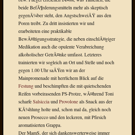
Der
beide BefÃ¶rderungsmitteln mehr als skeptisch
heiÃŸe
gegenÃ¼ber steht, den AngstschweiÃŸ aus den
Draht
Poren treibt. Zu dritt insistierten wir und
Ralf
erarbeiteten eine praktikable
zu
Der
BewÃ¤ltigungsstrategie, die neben einschlÃ¤giger
heiÃŸe
Medikation auch die opulente Verabreichung
Draht
alkoholischer GetrÃ¤nke umfasst. Letzteres
Mogga
trainierten wir sogleich an Ort und Stelle und noch
zu
gegen 1.00 Uhr saÃŸen wir an der
Der
Mainpromenade mit herrlichem Blick auf die
heiÃŸe
Draht
Festung
und beschimpften die mit quietschenden
Reifen vorbeirasenden PS-Protze, wÃ¤hrend Toni
scharfe
Salsiccia
und
Provolone
als Snack aus der
Blogroll
KÃ¼hlung holte und, schon mal da, gleich noch
Alohad
neuen Prosecco und den leckeren, mit Pfirsich
Anony
aromatisierten Grappa.
Dramaq
Der MamS, der sich dankenswerterweise immer