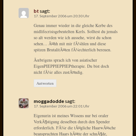
2013
Januar
bt
sagt:
2013
17. September 2006 um 20:30 Uhr
Dezemb
Genau immer wieder in die gleiche Kerbe des
2012
midlifecrisisgebeutelten Kerls. Solltest du jemals
Novem
so alt werden wie ich aussehe, wirst du schon
2012
sehen… Ã¤hh mit mir fÃ¼hlen und diese
Oktobe
spitzen BrutalitÃ¤ten fÃ¼rchterlich bereuen.
2012
Ãœbrigens sprach ich von asiatischer
Septem
EigenPIEPPIEPPIEPtherapie. Du bist doch
2012
nicht fÃ¼r alles zustÃ¤ndig.
August
2012
Antworten
Juli
2012
Juni
moggadodde
sagt:
17. September 2006 um 22:01 Uhr
2012
Mai
Eigenurin ist meines Wissens nur bei oraler
2012
VerkÃ¶stigung desselben durch den Spender
April
erforderlich. FÃ¼r die tÃ¤gliche HaarwÃ¤sche
beanspruchten Haars hÃ¤tte der schnÃ¶de,
2012