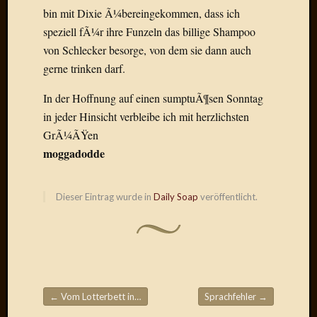
bin mit Dixie Ã¼bereingekommen, dass ich
Januar
speziell fÃ¼r ihre Funzeln das billige Shampoo
2025
von Schlecker besorge, von dem sie dann auch
Juli
gerne trinken darf.
2022
Mai
In der Hoffnung auf einen sumptuÃ¶sen Sonntag
2022
in jeder Hinsicht verbleibe ich mit herzlichsten
April
GrÃ¼ÃŸen
2022
Novem
moggadodde
2021
Septem
2021
Dieser Eintrag wurde in
Daily Soap
veröffentlicht.
Juli
2021
Juni
2021
Februar
2021
←
Vom Lotterbett ins Luxusleben
Sprachfehler
→
Dezemb
Beitragsnavigation