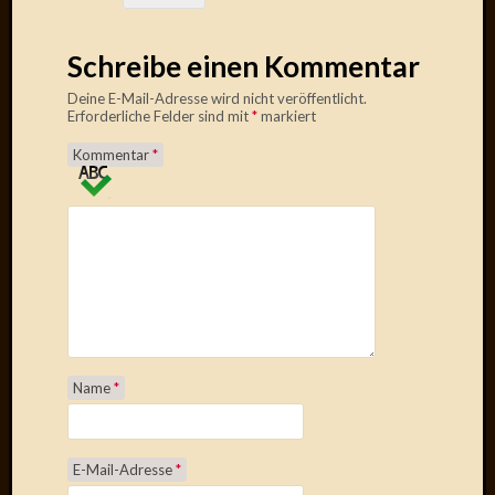
2010
Juni
Schreibe einen Kommentar
2010
Mai
Deine E-Mail-Adresse wird nicht veröffentlicht.
Erforderliche Felder sind mit
*
markiert
2010
April
Kommentar
*
2010
März
2010
Februar
2010
Januar
2010
Dezemb
2009
Novem
Name
*
2009
Oktobe
2009
E-Mail-Adresse
*
Septem