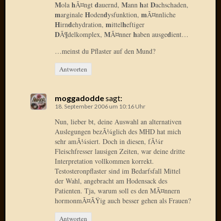
Mai
M
h
d
M
h
D
ola
Ã¤ngt
auernd,
ann
at
achschaden,
m
H
d
m
arginale
oden
ysfunktion,
Ã¤nnliche
2011
H
d
m
h
irn
ehydration,
ittel
eftiger
April
D
M
h
d
Ã¶delkomplex,
Ã¤nner
aben ausge
ient…
2011
März
…meinst du Pflaster auf den Mund?
2011
Februar
Antworten
2011
Januar
moggadodde
sagt:
2011
18. September 2006 um 10:16 Uhr
Dezemb
Nun, lieber bt, deine Auswahl an alternativen
2010
Auslegungen bezÃ¼glich des MHD hat mich
Novem
sehr amÃ¼siert. Doch in diesen, fÃ¼r
2010
Fleischfresser lausigen Zeiten, war deine dritte
Oktobe
Interpretation vollkommen korrekt.
2010
Testosteronpflaster sind im Bedarfsfall Mittel
Septem
der Wahl, angebracht am Hodensack des
2010
Patienten. Tja, warum soll es den MÃ¤nnern
August
hormonmÃ¤ÃŸig auch besser gehen als Frauen?
2010
Antworten
Juli