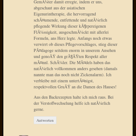
GemÃ¼ter damit erregte, indem er uns,
2015
abgeschaut aus der asiatischen
Januar
Eigenurintherapie, die hervorragend
2015
schÃ¤umende, entfettende und natÃ¼rlich
Dezemb
pflegende Wirkung dieser kÃ¶rpereigenen
FlÃ¼ssigkeit, ausgeschmÃ¼ckt mit allerlei
2014
Formeln, ans Herz legte. Anfangs noch etwas
Novem
verwirrt ob dieses Pflegevorschlages, stieg dieser
2014
PÃ¤dagoge seitdem enorm in unserem Ansehen
Oktobe
und genoÃŸ den grÃ¶ÃŸten Respekt aller
2014
mÃ¤nnl. SchÃ¼ler. Die MÃ¤dels haben das
Septem
natÃ¼rlich vollkommen anders gesehen (damals
2014
nannte man das noch nicht Zickenalarm). Ich
August
verbleibe mit einem untertÃ¤nigst,
2014
respektvollen GruÃŸ an die Damen des Hauses!
Juli
Aus den Backrezepten halte ich mich raus. Bei
2014
der Verstoffwechselung helfe ich natÃ¼rlich
Juni
gerne.
2014
März
Antworten
2014
Februar