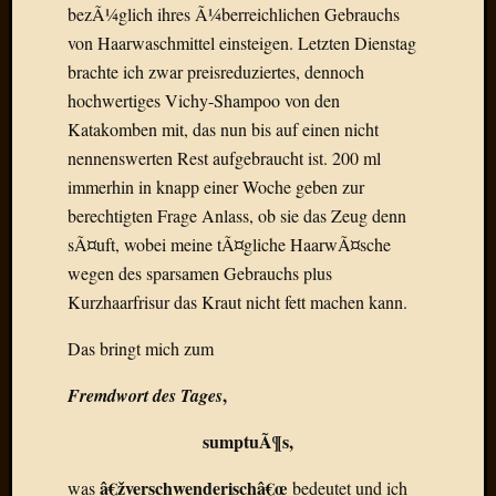
Verwen
bezÃ¼glich ihres Ã¼berreichlichen Gebrauchs
All
von Haarwaschmittel einsteigen. Letzten Dienstag
in
brachte ich zwar preisreduziertes, dennoch
one
hochwertiges Vichy-Shampoo von den
Favico
Katakomben mit, das nun bis auf einen nicht
nennenswerten Rest aufgebraucht ist. 200 ml
Kategori
immerhin in knapp einer Woche geben zur
berechtigten Frage Anlass, ob sie das Zeug denn
Amazo
sÃ¤uft, wobei meine tÃ¤gliche HaarwÃ¤sche
Brains
wegen des sparsamen Gebrauchs plus
Daily
Soap
Kurzhaarfrisur das Kraut nicht fett machen kann.
Phraseo
U&D
Das bringt mich zum
WÃ¼rz
,
Fremdwort des Tages
Utopia
Vokabu
sumptuÃ¶s,
â€žverschwenderischâ€œ
was
bedeutet und ich
Archiv