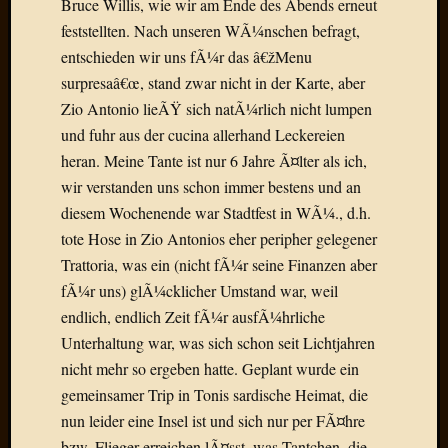
Bruce Willis, wie wir am Ende des Abends erneut
Draht
feststellten. Nach unseren WÃ¼nschen befragt,
entschieden wir uns fÃ¼r das â€žMenu
Neueste
surpresaâ€œ, stand zwar nicht in der Karte, aber
Kommen
Zio Antonio lieÃŸ sich natÃ¼rlich nicht lumpen
und fuhr aus der cucina allerhand Leckereien
Sophie
Lane
heran. Meine Tante ist nur 6 Jahre Ã¤lter als ich,
zu
wir verstanden uns schon immer bestens und an
Contac
diesem Wochenende war Stadtfest in WÃ¼., d.h.
mit
tote Hose in Zio Antonios eher peripher gelegener
Dr.
Trattoria, was ein (nicht fÃ¼r seine Finanzen aber
Heigel
Andrea
fÃ¼r uns) glÃ¼cklicher Umstand war, weil
Arndt
endlich, endlich Zeit fÃ¼r ausfÃ¼hrliche
zu
Unterhaltung war, was sich schon seit Lichtjahren
Dinner
nicht mehr so ergeben hatte. Geplant wurde ein
for
gemeinsamer Trip in Tonis sardische Heimat, die
one
nun leider eine Insel ist und sich nur per FÃ¤hre
Mogga
zu
bzw. Flieger erreichen lÃ¤sst, was Tantchen, die