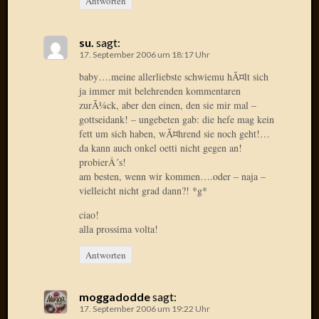
Antworten
Oktobe
2018
su.
sagt:
März
17. September 2006 um 18:17 Uhr
2018
baby….meine allerliebste schwiemu hÃ¤lt sich
Februar
ja immer mit belehrenden kommentaren
2018
zurÃ¼ck, aber den einen, den sie mir mal –
Januar
gottseidank! – ungebeten gab: die hefe mag kein
2018
fett um sich haben, wÃ¤hrend sie noch geht!…
Novem
da kann auch onkel oetti nicht gegen an!
2017
probierÂ´s!
Oktobe
am besten, wenn wir kommen….oder – naja –
2017
vielleicht nicht grad dann?! *g*
August
ciao!
2017
alla prossima volta!
Juli
2017
Antworten
Juni
2017
Mai
moggadodde
sagt:
17. September 2006 um 19:22 Uhr
2017