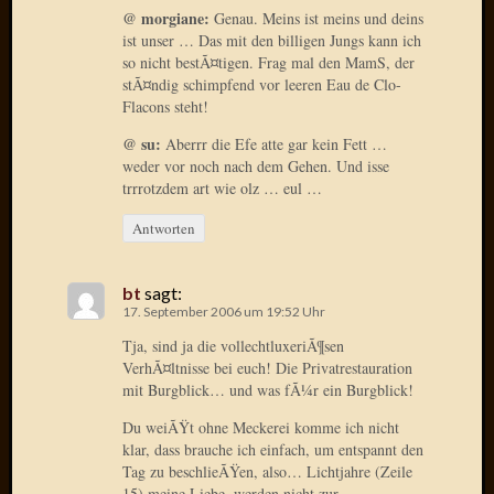
April
@ morgiane:
Genau. Meins ist meins und deins
2017
ist unser … Das mit den billigen Jungs kann ich
Februar
so nicht bestÃ¤tigen. Frag mal den MamS, der
stÃ¤ndig schimpfend vor leeren Eau de Clo-
2017
Flacons steht!
Januar
2017
@ su:
Aberrr die Efe atte gar kein Fett …
Dezemb
weder vor noch nach dem Gehen. Und isse
2016
trrrotzdem art wie olz … eul …
Oktobe
Antworten
2016
Septem
2016
bt
sagt:
August
17. September 2006 um 19:52 Uhr
2016
Tja, sind ja die vollechtluxeriÃ¶sen
Juni
VerhÃ¤ltnisse bei euch! Die Privatrestauration
2016
mit Burgblick… und was fÃ¼r ein Burgblick!
Mai
2016
Du weiÃŸt ohne Meckerei komme ich nicht
klar, dass brauche ich einfach, um entspannt den
April
Tag zu beschlieÃŸen, also… Lichtjahre (Zeile
2016
15) meine Liebe, werden nicht zur