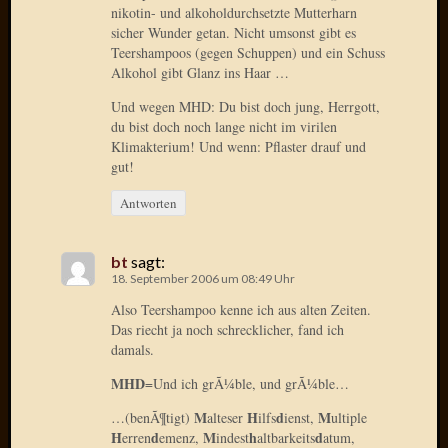
nikotin- und alkoholdurchsetzte Mutterharn
März
sicher Wunder getan. Nicht umsonst gibt es
2012
Teershampoos (gegen Schuppen) und ein Schuss
Februar
Alkohol gibt Glanz ins Haar …
2012
Januar
Und wegen MHD: Du bist doch jung, Herrgott,
2012
du bist doch noch lange nicht im virilen
Klimakterium! Und wenn: Pflaster drauf und
Dezemb
gut!
2011
Novem
Antworten
2011
Oktobe
2011
bt
sagt:
Septem
18. September 2006 um 08:49 Uhr
2011
Also Teershampoo kenne ich aus alten Zeiten.
August
Das riecht ja noch schrecklicher, fand ich
2011
damals.
Juli
MHD
=Und ich grÃ¼ble, und grÃ¼ble…
2011
Juni
M
H
d
M
…(benÃ¶tigt)
alteser
ilfs
ienst,
ultiple
2011
H
d
M
h
d
erren
emenz,
indest
altbarkeits
atum,