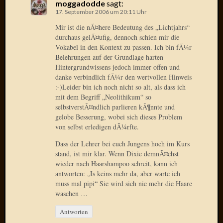
moggadodde
sagt:
2014
17. September 2006 um 20:11 Uhr
Januar
2014
Mir ist die nÃ¤here Bedeutung des „Lichtjahrs“
durchaus gelÃ¤ufig, dennoch schien mir die
Dezemb
Vokabel in den Kontext zu passen. Ich bin fÃ¼r
2013
Belehrungen auf der Grundlage harten
Oktobe
Hintergrundwissens jedoch immer offen und
2013
danke verbindlich fÃ¼r den wertvollen Hinweis
Septem
:-)Leider bin ich noch nicht so alt, als dass ich
2013
mit dem Begriff „Neolithikum“ so
August
selbstverstÃ¤ndlich parlieren kÃ¶nnte und
2013
gelobe Besserung, wobei sich dieses Problem
Juni
von selbst erledigen dÃ¼rfte.
2013
Dass der Lehrer bei euch Jungens hoch im Kurs
Mai
stand, ist mir klar. Wenn Dixie demnÃ¤chst
2013
wieder nach Haarshampoo schreit, kann ich
April
antworten: „Is keins mehr da, aber warte ich
2013
muss mal pipi“ Sie wird sich nie mehr die Haare
März
waschen …
2013
Antworten
Februar