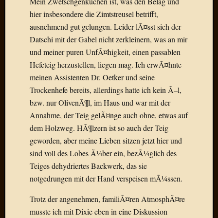
Mein Zwetschgenkuchen ist, was den Belag und
Radulf
hier insbesondere die Zimtstreusel betrifft,
Rumpe
ausnehmend gut gelungen. Leider lÃ¤sst sich der
RÃ¶Ã¶
Datschi mit der Gabel nicht zerkleinern, was an mir
Skunkl
und meiner puren UnfÃ¤higkeit, einen passablen
Tante
Emma
Hefeteig herzustellen, liegen mag. Ich erwÃ¤hnte
WÃ¼rz
meinen Assistenten Dr. Oetker und seine
WÃ¼rzb
Trockenhefe bereits, allerdings hatte ich kein Ã–l,
WÃ¼rz
bzw. nur OlivenÃ¶l, im Haus und war mit der
Wortmi
Annahme, der Teig gelÃ¤nge auch ohne, etwas auf
dem Holzweg. HÃ¶lzern ist so auch der Teig
Meta
geworden, aber meine Lieben sitzen jetzt hier und
sind voll des Lobes Ã¼ber ein, bezÃ¼glich des
Anmel
Teiges dehydriertes Backwerk, das sie
Eintrag
notgedrungen mit der Hand verspeisen mÃ¼ssen.
Feed
Kommen
Trotz der angenehmen, familiÃ¤ren AtmosphÃ¤re
Feed
musste ich mit Dixie eben in eine Diskussion
WordPr