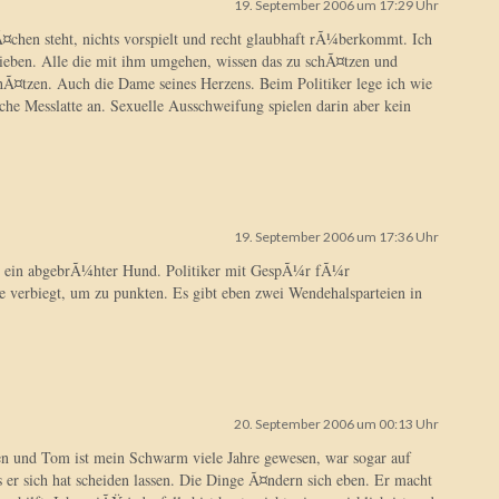
19. September 2006 um 17:29 Uhr
Ã¤chen steht, nichts vorspielt und recht glaubhaft rÃ¼berkommt. Ich
blieben. Alle die mit ihm umgehen, wissen das zu schÃ¤tzen und
Ã¤tzen. Auch die Dame seines Herzens. Beim Politiker lege ich wie
che Messlatte an. Sexuelle Ausschweifung spielen darin aber kein
19. September 2006 um 17:36 Uhr
t ein abgebrÃ¼hter Hund. Politiker mit GespÃ¼r fÃ¼r
 verbiegt, um zu punkten. Es gibt eben zwei Wendehalsparteien in
20. September 2006 um 00:13 Uhr
n und Tom ist mein Schwarm viele Jahre gewesen, war sogar auf
er sich hat scheiden lassen. Die Dinge Ã¤ndern sich eben. Er macht