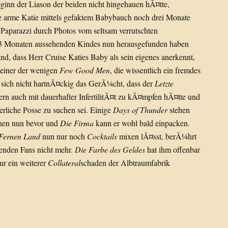
eginn der Liason der beiden nicht hingehauen hÃ¤tte,
ie arme Katie mittels gefaktem Babybauch noch drei Monate
 Paparazzi durch Photos vom seltsam verrutschten
h 3 Monaten aussehenden Kindes nun herausgefunden haben
nd, dass Herr Cruise Katies Baby als sein eigenes anerkennt,
einer der wenigen
Few Good Men
, die wissentlich ein fremdes
e sich nicht hartnÃ¤ckig das GerÃ¼cht, dass der
Letzte
rn auch mit dauerhafter InfertilitÃ¤t zu kÃ¤mpfen hÃ¤tte und
ierliche Posse zu suchen sei. Einige
Days of Thunder
stehen
nen nun bevor und
Die Firma
kann er wohl bald einpacken.
Fernen Land
nun nur noch
Cocktails
mixen lÃ¤sst, berÃ¼hrt
denden Fans nicht mehr.
Die Farbe des Geldes
hat ihm offenbar
ur ein weiterer
Collateral
schaden der Albtraumfabrik