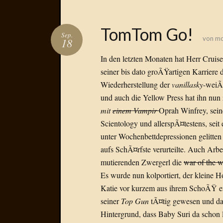
TomTom Go!
Sep.
von
mo
18
In den letzten Monaten hat Herr Crui
seiner bis dato groÃŸartigen Karriere
Wiederherstellung der
vanillasky
-weiÃ
und auch die Yellow Press hat ihn nun
mit
einem Vampir
Oprah Winfrey, sei
Scientology und allerspÃ¤testens, sei
unter Wochenbettdepressionen gelitten
aufs SchÃ¤rfste verurteilte. Auch Arb
mutierenden Zwergerl die
war of the w
Es wurde nun kolportiert, der kleine 
Katie vor kurzem aus ihrem SchoÃŸ ent
seiner
Top Gun
tÃ¤tig gewesen und das
Hintergrund, dass Baby Suri da schon l