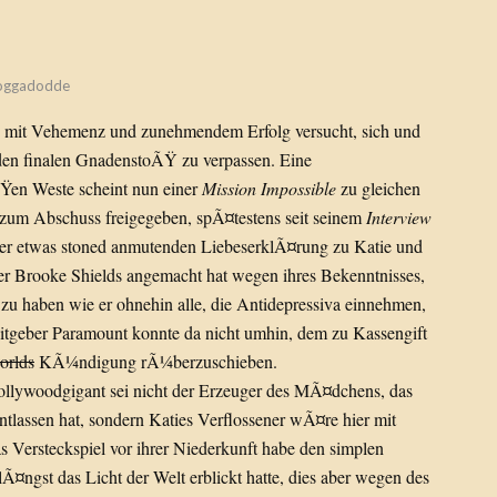
ggadodde
se mit Vehemenz und zunehmendem Erfolg versucht, sich und
 den finalen GnadenstoÃŸ zu verpassen. Eine
Ÿen Weste scheint nun einer
Mission Impossible
zu gleichen
 zum Abschuss freigegeben, spÃ¤testens seit seinem
Interview
ner etwas stoned anmutenden LiebeserklÃ¤rung zu Katie und
t er Brooke Shields angemacht hat wegen ihres Bekenntnisses,
 zu haben wie er ohnehin alle, die Antidepressiva einnehmen,
eitgeber Paramount konnte da nicht umhin, dem zu Kassengift
orlds
KÃ¼ndigung rÃ¼berzuschieben.
Hollywoodgigant sei nicht der Erzeuger des MÃ¤dchens, das
lassen hat, sondern Katies Verflossener wÃ¤re hier mit
 Versteckspiel vor ihrer Niederkunft habe den simplen
Ã¤ngst das Licht der Welt erblickt hatte, dies aber wegen des