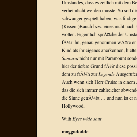
Umstandes, dass es zeitlich mit dem B
verheimlicht werden musste. So soll d
schwanger gespielt haben, was findige
(Kissen-)Bauch bzw. eines nicht nac
wollen. Eigentlich sprÃ¤che der Umsta
fÃ¼r ihn, genau genommen wÃ¤re er 
Kind als ihr eigenes anerkennen, hielt
Samurai
nicht nur mit Paramount sonde
hier der tiefere Grund fÃ¼r diese poss
dem zu frÃ¼h zur
Legende
Ausgerufe
Auch wenn sich Herr Cruise in einem
das die sich immer zahlreicher abwen
die Sinne getrÃ¼bt … und nun ist er n
Hollywood.
With
Eyes wide shut
moggadodde