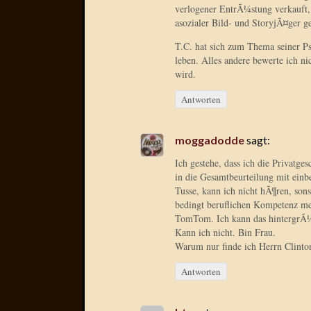
verlogener EntrÃ¼stung verkauft, 
asozialer Bild- und StoryjÃ¤ger ge
T.C. hat sich zum Thema seiner Pse
leben. Alles andere bewerte ich ni
wird.
Antworten
moggadodde
sagt:
Ich gestehe, dass ich die Privatge
in die Gesamtbeurteilung mit einb
Tusse, kann ich nicht hÃ¶ren, sons
bedingt beruflichen Kompetenz me
TomTom. Ich kann das hintergrÃ¼
Kann ich nicht. Bin Frau.
Warum nur finde ich Herrn Clinto
Antworten