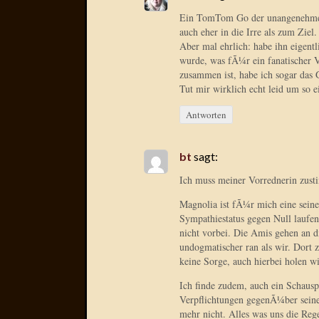
Ein TomTom Go der unangenehmere
auch eher in die Irre als zum Ziel.
Aber mal ehrlich: habe ihn eigent
wurde, was fÃ¼r ein fanatischer V
zusammen ist, habe ich sogar das 
Tut mir wirklich echt leid um so ei
Antworten
bt
sagt:
Ich muss meiner Vorrednerin zust
Magnolia ist fÃ¼r mich eine seine
Sympathiestatus gegen Null laufen
nicht vorbei. Die Amis gehen an 
undogmatischer ran als wir. Dort 
keine Sorge, auch hierbei holen wir
Ich finde zudem, auch ein Schauspi
Verpflichtungen gegenÃ¼ber seine
mehr nicht. Alles was uns die Re