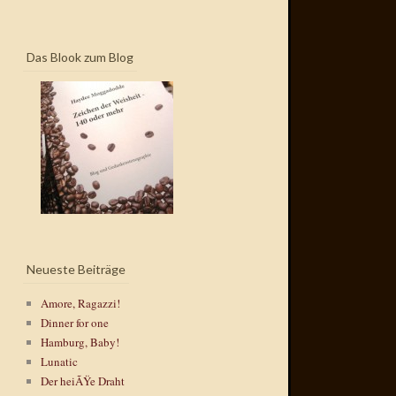
Das Blook zum Blog
Neueste Beiträge
Amore, Ragazzi!
Dinner for one
Hamburg, Baby!
Lunatic
Der heiÃŸe Draht