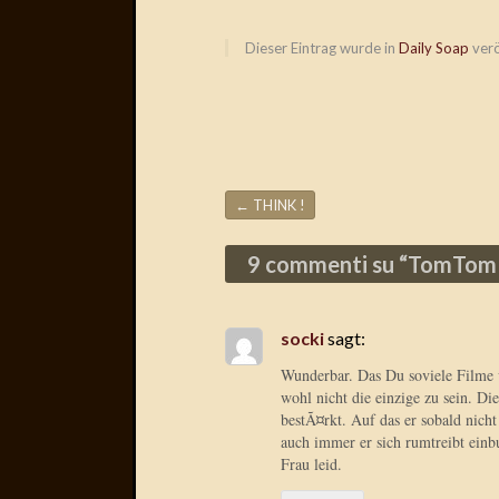
Dieser Eintrag wurde in
Daily Soap
verö
←
THINK !
Beitragsnavigation
9 commenti su “
TomTom
socki
sagt:
Wunderbar. Das Du soviele Filme 
wohl nicht die einzige zu sein. Die
bestÃ¤rkt. Auf das er sobald nicht
auch immer er sich rumtreibt einb
Frau leid.