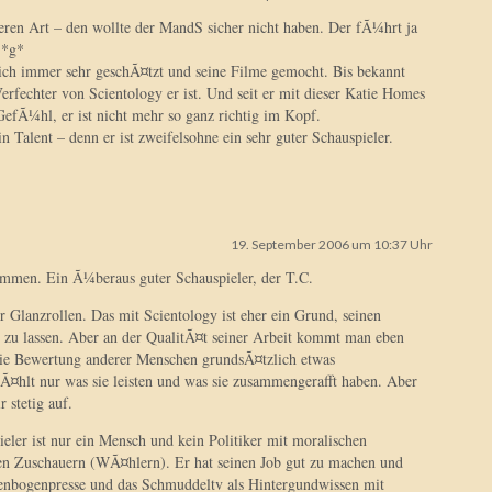
n Art – den wollte der MandS sicher nicht haben. Der fÃ¼hrt ja
 *g*
lich immer sehr geschÃ¤tzt und seine Filme gemocht. Bis bekannt
erfechter von Scientology er ist. Und seit er mit dieser Katie Homes
GefÃ¼hl, er ist nicht mehr so ganz richtig im Kopf.
n Talent – denn er ist zweifelsohne ein sehr guter Schauspieler.
19. September 2006 um 10:37 Uhr
immen. Ein Ã¼beraus guter Schauspieler, der T.C.
r Glanzrollen. Das mit Scientology ist eher ein Grund, seinen
 zu lassen. Aber an der QualitÃ¤t seiner Arbeit kommt man eben
die Bewertung anderer Menschen grundsÃ¤tzlich etwas
zÃ¤hlt nur was sie leisten und was sie zusammengerafft haben. Aber
 stetig auf.
eler ist nur ein Mensch und kein Politiker mit moralischen
n Zuschauern (WÃ¤hlern). Er hat seinen Job gut zu machen und
genbogenpresse und das Schmuddeltv als Hintergundwissen mit