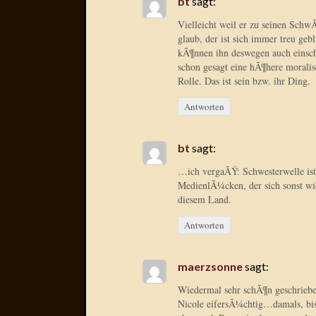
bt
sagt:
Vielleicht weil er zu seinen Schw
glaub, der ist sich immer treu ge
kÃ¶nnen ihn deswegen auch einsch
schon gesagt eine hÃ¶here moralis
Rolle. Das ist sein bzw. ihr Ding.
Antworten
bt
sagt:
…ich vergaÃŸ: Schwesterwelle is
MedienlÃ¼cken, der sich sonst wie
diesem Land.
Antworten
maerzsonne
sagt:
Wiedermal sehr schÃ¶n geschriebe
Nicole eifersÃ¼chtig…damals, bis 