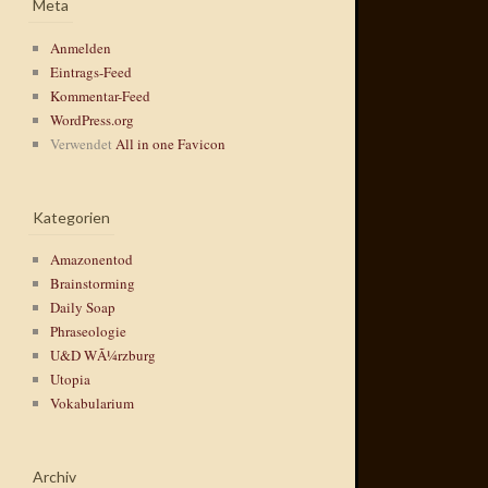
Meta
Anmelden
Eintrags-Feed
Kommentar-Feed
WordPress.org
Verwendet
All in one Favicon
Kategorien
Amazonentod
Brainstorming
Daily Soap
Phraseologie
U&D WÃ¼rzburg
Utopia
Vokabularium
Archiv