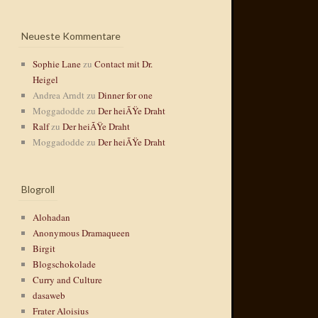
Neueste Kommentare
Sophie Lane
zu
Contact mit Dr.
Heigel
Andrea Arndt
zu
Dinner for one
Moggadodde
zu
Der heiÃŸe Draht
Ralf
zu
Der heiÃŸe Draht
Moggadodde
zu
Der heiÃŸe Draht
Blogroll
Alohadan
Anonymous Dramaqueen
Birgit
Blogschokolade
Curry and Culture
dasaweb
Frater Aloisius