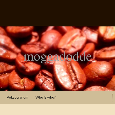
moggadodde
Vokabularium
Who is who?