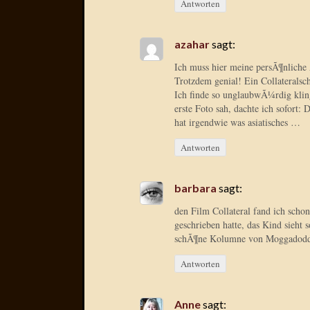
Antworten
azahar
sagt:
Ich muss hier meine persÃ¶nliche
Trotzdem genial! Ein Collaterals
Ich finde so unglaubwÃ¼rdig klingt
erste Foto sah, dachte ich sofort
hat irgendwie was asiatisches …
Antworten
barbara
sagt:
den Film Collateral fand ich schon
geschrieben hatte, das Kind sieht 
schÃ¶ne Kolumne von Moggadodd
Antworten
Anne
sagt: