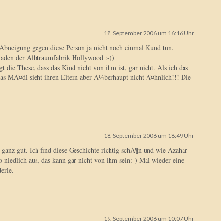
18. September 2006 um 16:16 Uhr
 Abneigung gegen diese Person ja nicht noch einmal Kund tun.
chaden der Albtraumfabrik Hollywood :-))
 die These, dass das Kind nicht von ihm ist, gar nicht. Als ich das
: Das MÃ¤dl sieht ihren Eltern aber Ã¼berhaupt nicht Ã¤hnlich!!! Die
18. September 2006 um 18:49 Uhr
 ganz gut. Ich find diese Geschichte richtig schÃ¶n und wie Azahar
so niedlich aus, das kann gar nicht von ihm sein:-) Mal wieder eine
erle.
19. September 2006 um 10:07 Uhr