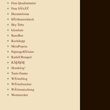
Frau Quadratmeter
Frau SÃ¼ÃŸ
Hazamelistan
HÃ¼hnerschreck
Hey Tube
kleinlain
KneeBee
Kochdepp
MeiaPopeia
PapiergeflÃ¼ster
Radulf Rumpel
RÃ¶Ã¶Ã¶
Skunklog!
Tante Emma
WÃ¼rzblog
WÃ¼rzburcher
WÃ¼rzmischung
Wortmischer