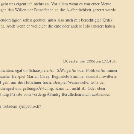
geht uns eigentlich nichts an. Vor allem wenn es von einer Meute
gen den Willen der Betroffenen an die Ã–ffentlichkeit gezerrt wurde.
udoreligion selbst geoutet, muss also auch mit berechtigter Kritik
cht. Auch wenn er vielleicht die eine oder andere Info lanciert haben
19. September 2006 um 17:14 Uhr
schichten, egal ob Schauspieler/in, SÃ¤nger/in oder Politiker/in immer
eziehe. Beispiel Mariah Carey. Begnadete Stimme, skandalumwitterte
t geht mir die Hutschnur hoch. Beispiel Westerwelle, trotz der
diengeil und geltungssÃ¼chtig. Kann ich nicht ab. Oder eben
ndig Private vom vordergrÃ¼ndig Beruflichen nicht ausblenden.
n trotzdem sympathisch?