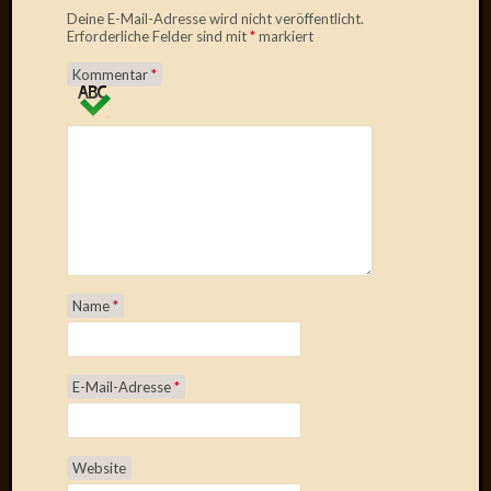
2013
Deine E-Mail-Adresse wird nicht veröffentlicht.
Januar
Erforderliche Felder sind mit
*
markiert
2013
Dezemb
Kommentar
*
2012
Novem
2012
Oktobe
2012
Septem
2012
August
2012
Name
*
Juli
2012
Juni
2012
E-Mail-Adresse
*
Mai
2012
April
Website
2012