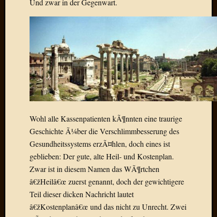
Und zwar in der Gegenwart.
Der
heiÃŸe
Draht
Ralf
zu
Der
heiÃŸe
Draht
Mogga
zu
Der
Wohl alle Kassenpatienten kÃ¶nnten eine traurige
heiÃŸe
Geschichte Ã¼ber die Verschlimmbesserung des
Draht
Gesundheitssystems erzÃ¤hlen, doch eines ist
geblieben: Der gute, alte Heil- und Kostenplan.
Zwar ist in diesem Namen das WÃ¶rtchen
Blogroll
â€žHeilâ€œ zuerst genannt, doch der gewichtigere
Alohad
Teil dieser dicken Nachricht lautet
Anony
â€žKostenplanâ€œ und das nicht zu Unrecht. Zwei
Dramaq