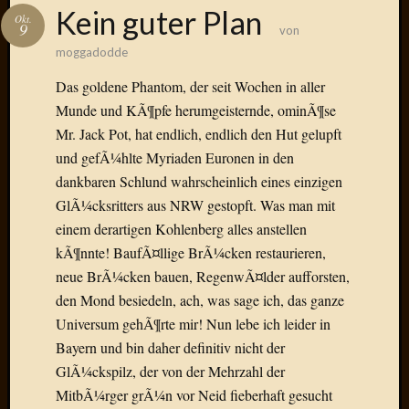
Das
Kein guter Plan
Okt.
Blook
9
von
zum
moggadodde
Blog
Das goldene Phantom, der seit Wochen in aller
Munde und KÃ¶pfe herumgeisternde, ominÃ¶se
Mr. Jack Pot, hat endlich, endlich den Hut gelupft
und gefÃ¼hlte Myriaden Euronen in den
Neueste
Beiträge
dankbaren Schlund wahrscheinlich eines einzigen
GlÃ¼cksritters aus NRW gestopft. Was man mit
Amore,
einem derartigen Kohlenberg alles anstellen
Ragazz
kÃ¶nnte! BaufÃ¤llige BrÃ¼cken restaurieren,
Dinner
for
neue BrÃ¼cken bauen, RegenwÃ¤lder aufforsten,
one
den Mond besiedeln, ach, was sage ich, das ganze
Hambur
Universum gehÃ¶rte mir! Nun lebe ich leider in
Baby!
Bayern und bin daher definitiv nicht der
Lunati
GlÃ¼ckspilz, der von der Mehrzahl der
Der
MitbÃ¼rger grÃ¼n vor Neid fieberhaft gesucht
heiÃŸe