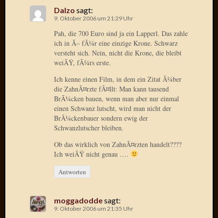
2020
Dalzo
sagt:
Novem
9. Oktober 2006 um 21:29 Uhr
2020
Pah, die 700 Euro sind ja ein Lapperl. Das zahle
Oktobe
ich in Ã– fÃ¼r eine einzige Krone. Schwarz
2020
versteht sich. Nein, nicht die Krone, die bleibt
April
weiÃŸ, fÃ¼rs erste.
2020
Februar
Ich kenne einen Film, in dem ein Zitat Ã¼ber
2020
die ZahnÃ¤rzte fÃ¤llt: Man kann tausend
BrÃ¼cken bauen, wenn man aber nur einmal
Dezemb
einen Schwanz lutscht, wird man nicht der
2019
BrÃ¼ckenbauer sondern ewig der
Novem
Schwanzlutscher bleiben.
2019
Septem
Ob das wirklich von ZahnÃ¤rzten handelt????
2019
Ich weiÃŸ nicht genau ….
Mai
Antworten
2019
März
2019
moggadodde
sagt:
Februar
9. Oktober 2006 um 21:35 Uhr
2019