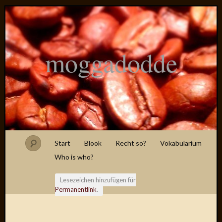
moggadodde
Start
Blook
Recht so?
Vokabularium
Who is who?
Lesezeichen hinzufügen für
Permanentlink
.