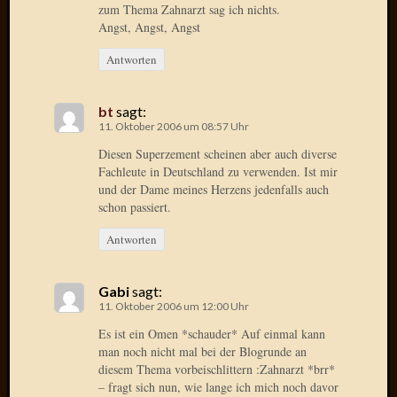
zum Thema Zahnarzt sag ich nichts.
2015
Angst, Angst, Angst
Januar
2015
Antworten
Dezemb
2014
bt
sagt:
Novem
11. Oktober 2006 um 08:57 Uhr
2014
Oktobe
Diesen Superzement scheinen aber auch diverse
Fachleute in Deutschland zu verwenden. Ist mir
2014
und der Dame meines Herzens jedenfalls auch
Septem
schon passiert.
2014
August
Antworten
2014
Juli
2014
Gabi
sagt:
11. Oktober 2006 um 12:00 Uhr
Juni
2014
Es ist ein Omen *schauder* Auf einmal kann
März
man noch nicht mal bei der Blogrunde an
2014
diesem Thema vorbeischlittern :Zahnarzt *brr*
Februar
– fragt sich nun, wie lange ich mich noch davor