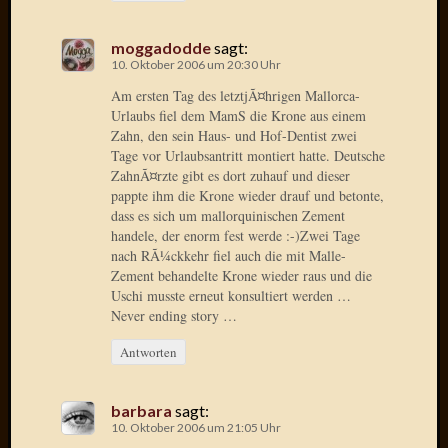
März
2016
moggadodde
sagt:
Februar
10. Oktober 2006 um 20:30 Uhr
2016
Novem
Am ersten Tag des letztjÃ¤hrigen Mallorca-
2015
Urlaubs fiel dem MamS die Krone aus einem
Zahn, den sein Haus- und Hof-Dentist zwei
Oktobe
Tage vor Urlaubsantritt montiert hatte. Deutsche
2015
ZahnÃ¤rzte gibt es dort zuhauf und dieser
Septem
pappte ihm die Krone wieder drauf und betonte,
2015
dass es sich um mallorquinischen Zement
August
handele, der enorm fest werde :-)Zwei Tage
2015
nach RÃ¼ckkehr fiel auch die mit Malle-
Juli
Zement behandelte Krone wieder raus und die
2015
Uschi musste erneut konsultiert werden …
Juni
Never ending story …
2015
Antworten
Mai
2015
April
barbara
sagt:
2015
10. Oktober 2006 um 21:05 Uhr
März