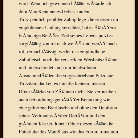
Draht
wird. Wenn ich gewonnen hÃ¤tte, wÃ¼rde ich
dem MamS ein neues Gebiss kaufen.
Trotz peinlich penibler Zahnpflege, die er eisern im
Neueste
empfohlenen Umfang verrichtet, hat er Ã¤uÃŸerst
Kommen
brÃ¼chige BeiÃŸer. Zeit seines Lebens putzt er
Sophie
sorgfÃ¤ltig von rot nach weiÃŸ und weiÃŸ nach
Lane
rot, vernachlÃ¤ssigt weder das empfindliche
zu
Zahnfleisch noch die versteckten WeisheitszÃ¤hne
Contac
und unterschreitet auch nur in absoluten
mit
AusnahmefÃ¤llen die vorgeschriebene Putzdauer.
Dr.
Heigel
Trotzdem danken es ihm die kleinen, miesen
Andrea
DrecksÃ¤cke von ZÃ¤hnen nicht. Sie zerbrechen
Arndt
auch bei ordnungsgemÃ¤ÃŸer Benutzung wie
zu
eine gefrorene Bierflasche und ohne den Dentisten
Dinner
seines Vertrauens Ã¼ber GebÃ¼hr und den
for
one
grÃ¼nen Klee zu loben: Ohne diesen sÃ¤he die
Mogga
Futterluke des MamS aus wie das Forum romanum.
zu