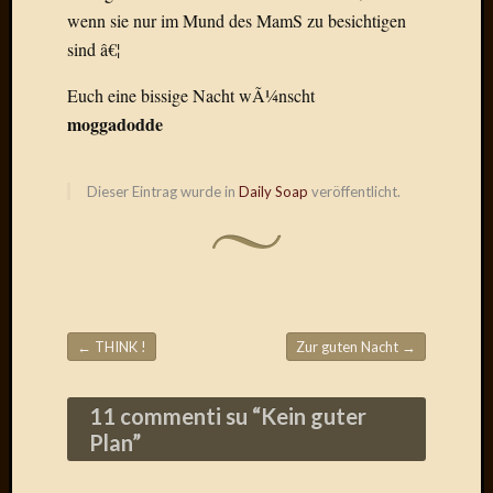
wenn sie nur im Mund des MamS zu besichtigen
Januar
sind â€¦
2025
Juli
Euch eine bissige Nacht wÃ¼nscht
2022
moggadodde
Mai
2022
April
Dieser Eintrag wurde in
Daily Soap
veröffentlicht.
2022
Novem
2021
Septem
2021
Juli
←
THINK !
Zur guten Nacht
→
2021
Beitragsnavigation
Juni
2021
11 commenti su “
Kein guter
Februar
Plan
”
2021
Dezemb