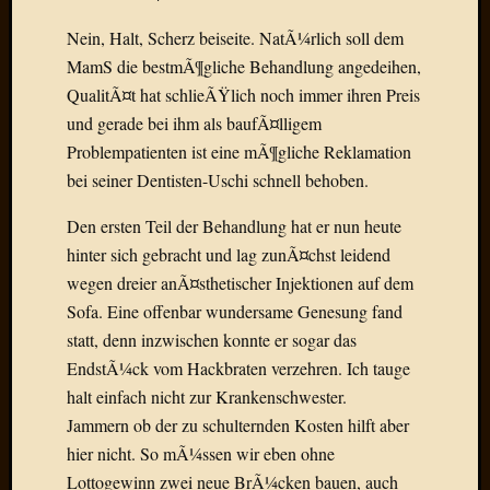
Verwen
All
Nein, Halt, Scherz beiseite. NatÃ¼rlich soll dem
in
MamS die bestmÃ¶gliche Behandlung angedeihen,
one
QualitÃ¤t hat schlieÃŸlich noch immer ihren Preis
Favico
und gerade bei ihm als baufÃ¤lligem
Problempatienten ist eine mÃ¶gliche Reklamation
Kategori
bei seiner Dentisten-Uschi schnell behoben.
Amazo
Den ersten Teil der Behandlung hat er nun heute
Brains
hinter sich gebracht und lag zunÃ¤chst leidend
Daily
wegen dreier anÃ¤sthetischer Injektionen auf dem
Soap
Sofa. Eine offenbar wundersame Genesung fand
Phraseo
statt, denn inzwischen konnte er sogar das
U&D
WÃ¼rz
EndstÃ¼ck vom Hackbraten verzehren. Ich tauge
Utopia
halt einfach nicht zur Krankenschwester.
Vokabu
Jammern ob der zu schulternden Kosten hilft aber
hier nicht. So mÃ¼ssen wir eben ohne
Lottogewinn zwei neue BrÃ¼cken bauen, auch
Archiv