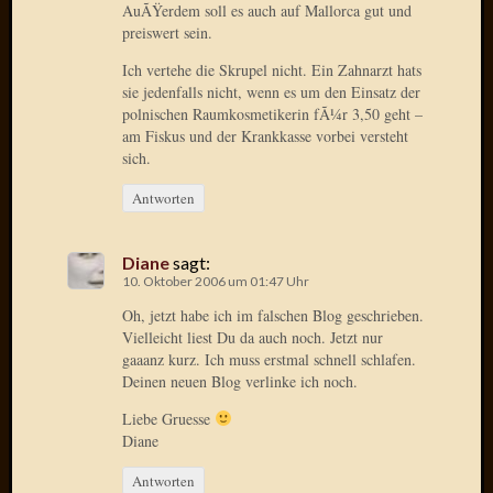
AuÃŸerdem soll es auch auf Mallorca gut und
April
preiswert sein.
2017
Februar
Ich vertehe die Skrupel nicht. Ein Zahnarzt hats
2017
sie jedenfalls nicht, wenn es um den Einsatz der
Januar
polnischen Raumkosmetikerin fÃ¼r 3,50 geht –
2017
am Fiskus und der Krankkasse vorbei versteht
sich.
Dezemb
2016
Antworten
Oktobe
2016
Septem
Diane
sagt:
2016
10. Oktober 2006 um 01:47 Uhr
August
Oh, jetzt habe ich im falschen Blog geschrieben.
2016
Vielleicht liest Du da auch noch. Jetzt nur
Juni
gaaanz kurz. Ich muss erstmal schnell schlafen.
2016
Deinen neuen Blog verlinke ich noch.
Mai
Liebe Gruesse
2016
Diane
April
2016
Antworten