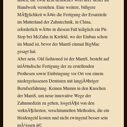
Radulf
Handwerk verstehen. Eine weitere, billigere
Rumpe
MÃ¶glichkeit wÃ¤re die Fertigung der Ersatzteile
RÃ¶Ã¶
im Mutterland der Zahntechnik, in China,
Skunkl
erforderlich wÃ¤re in diesem Fall lediglich ein Pit-
Tante
Stop bei McZahn in Krefeld, wo der Einbau schon
Emma
WÃ¼rz
im Mund ist, bevor der MamS einmal BigMac
WÃ¼rzb
gesagt hat.
WÃ¼rz
Aber nein. Old fashioned ist der MamS, besteht auf
Wortmi
inlÃ¤ndische Fertigung der zu erstellenden
Prothesen sowie Einbringung vor Ort von einem
niedergelassenen Dentisten mit langjÃ¤hriger
Meta
Berufserfahrung. Keinen Mumm in den Knochen
Anmel
der MamS, um neue innovative Wege der
Eintrag
Zahnmedizin zu gehen, losgelÃ¶st von den
Feed
verknÃ¶cherten, verschimmelten Methoden, die ein
Kommen
Feed
Heidengeld kosten und nicht zwingend besser sein
WordPr
mÃ¼ssen â€¦