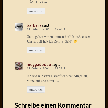
drÃ¼cken kann…
2014
Januar
Antworten
2014
Dezemb
2013
barbara
sagt:
Oktobe
11. Oktober 2006 um 19:47 Uhr
2013
Gabi, gehen wir zusammen hin? Im nÃ¤chsten
Septem
Jahr ab Juli hab ich Zeit (+ Geld)
2013
August
Antworten
2013
Juni
moggadodde
sagt:
2013
11. Oktober 2006 um 22:53 Uhr
Mai
Ihr seid mir zwei HasenfÃ¼ÃŸe! Augen zu,
2013
Mund auf und durch …
April
2013
Antworten
März
2013
Februar
Schreibe einen Kommentar