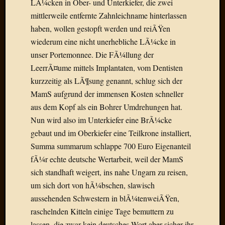
LÃ¼cken in Ober- und Unterkiefer, die zwei
Birgit
Blogsc
mittlerweile entfernte Zahnleichname hinterlassen
Curry
haben, wollen gestopft werden und reiÃŸen
and
wiederum eine nicht unerhebliche LÃ¼cke in
Culture
unser Portemonnee. Die FÃ¼llung der
dasawe
LeerrÃ¤ume mittels Implantaten, vom Dentisten
Frater
Aloisiu
kurzzeitig als LÃ¶sung genannt, schlug sich der
Frau
MamS aufgrund der immensen Kosten schneller
Quadra
aus dem Kopf als ein Bohrer Umdrehungen hat.
Frau
Nun wird also im Unterkiefer eine BrÃ¼cke
SÃ¼Ã
gebaut und im Oberkiefer eine Teilkrone installiert,
Hazame
Summa summarum schlappe 700 Euro Eigenanteil
HÃ¼hne
Hey
fÃ¼r echte deutsche Wertarbeit, weil der MamS
Tube
sich standhaft weigert, ins nahe Ungarn zu reisen,
kleinla
um sich dort von hÃ¼bschen, slawisch
KneeB
aussehenden Schwestern in blÃ¼tenweiÃŸen,
Kochd
raschelnden Kitteln einige Tage bemuttern zu
MeiaPo
Papierg
lassen, die zwar kein deutsches Wort aber sicher ihr