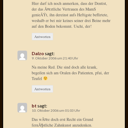
Hier darf ich noch anmerken, dass der Dentist,
Oktobe
der das Ã¤rztliche Vertrauen des MamS
2018
genieÃŸt, ihn dereinst aufs Heftigste beflirtete,
März
weshalb er bei mir keines seiner drei Beine mehr
2018
auf den Boden bekommt. Uschi, der!
Februar
Antworten
2018
Januar
2018
Dalzo
sagt:
Novem
9. Oktober 2006 um 21:40 Uhr
2017
Na meine Red. Die sind doch alle krank,
Oktobe
begeilen sich am Oralen des Patienten, pfui, der
2017
Teufel
August
2017
Antworten
Juli
2017
bt
sagt:
Juni
10. Oktober 2006 um 01:03 Uhr
2017
Mai
Das wÃ¤re doch erst Recht ein Grund
fernÃ¶stliche Zahnkunst anzudenken.
2017