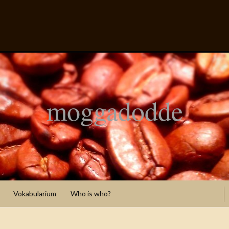
moggadodde
Vokabularium
Who is who?