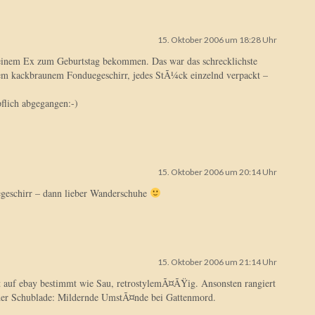
15. Oktober 2006 um 18:28 Uhr
inem Ex zum Geburtstag bekommen. Das war das schrecklichste
m kackbraunem Fonduegeschirr, jedes StÃ¼ck einzelnd verpackt –
pflich abgegangen:-)
15. Oktober 2006 um 20:14 Uhr
geschirr – dann lieber Wanderschuhe
15. Oktober 2006 um 21:14 Uhr
 auf ebay bestimmt wie Sau, retrostylemÃ¤ÃŸig. Ansonsten rangiert
 der Schublade: Mildernde UmstÃ¤nde bei Gattenmord.