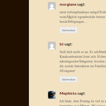
morgiane
sagt:
mein tiefempfundenes mitgefÃ¼hl!
womÃ¶glich irgendwelche beeren o
beschÃ¤ftigungen…
Antworten
bt
sagt:
Stell dich nicht so an. Es schÃ¤n
Katakombenteint freut sich Ã¼ber
nikotingeschwÃ¤ngerten Aveolen en
die soziale Interaktion im Famili
JÃ¼ngsten!
Antworten
Mephisto
sagt:
Ich finde, dein Posting ist viel z
beurteilen zu kÃ¶nnen. Wie lange