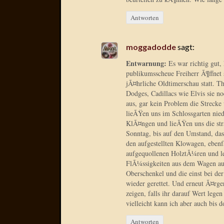
Antworten
moggadodde
sagt:
Entwarnung:
Es war richtig gut,
publikumsscheue Freiherr Ã¶ffnet 
jÃ¤hrliche Oldtimerschau statt. Th
Dodges, Cadillacs wie Elvis sie n
aus, gar kein Problem die Strecke
lieÃŸen uns im Schlossgarten nie
KlÃ¤ngen und lieÃŸen uns die stra
Sonntag, bis auf den Umstand, dass
den aufgestellten Klowagen, ebenf
aufgequollenen HolztÃ¼ren und lei
FlÃ¼ssigkeiten aus dem Wagen auf 
Oberschenkel und die einst bei de
wieder gerettet. Und erneut Ã¤rge
zeigen, falls ihr darauf Wert legen
vielleicht kann ich aber auch bis 
Antworten