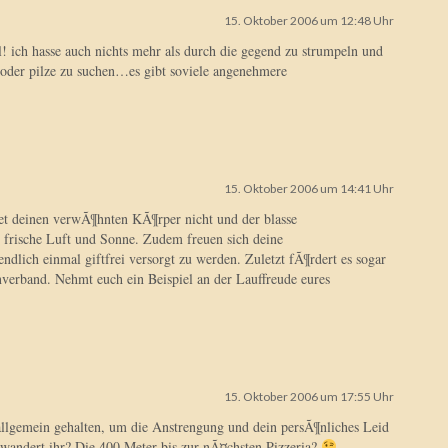
15. Oktober 2006 um 12:48 Uhr
 ich hasse auch nichts mehr als durch die gegend zu strumpeln und
der pilze zu suchen…es gibt soviele angenehmere
15. Oktober 2006 um 14:41 Uhr
det deinen verwÃ¶hnten KÃ¶rper nicht und der blasse
 frische Luft und Sonne. Zudem freuen sich deine
dlich einmal giftfrei versorgt zu werden. Zuletzt fÃ¶rdert es sogar
enverband. Nehmt euch ein Beispiel an der Lauffreude eures
15. Oktober 2006 um 17:55 Uhr
u allgemein gehalten, um die Anstrengung und dein persÃ¶nliches Leid
 wandert ihr? Die 400 Meter bis zur nÃ¤chsten Pizzeria?