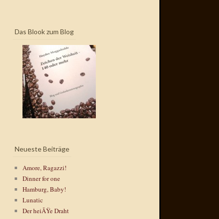
Das Blook zum Blog
Neueste Beiträge
Amore, Ragazzi!
Dinner for one
Hamburg, Baby!
Lunatic
Der heiÃŸe Draht