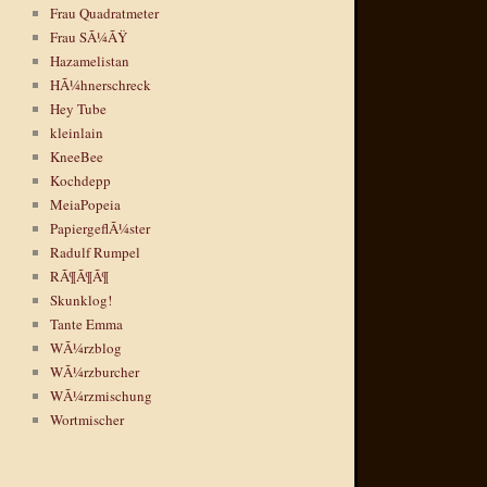
Frau Quadratmeter
Frau SÃ¼ÃŸ
Hazamelistan
HÃ¼hnerschreck
Hey Tube
kleinlain
KneeBee
Kochdepp
MeiaPopeia
PapiergeflÃ¼ster
Radulf Rumpel
RÃ¶Ã¶Ã¶
Skunklog!
Tante Emma
WÃ¼rzblog
WÃ¼rzburcher
WÃ¼rzmischung
Wortmischer