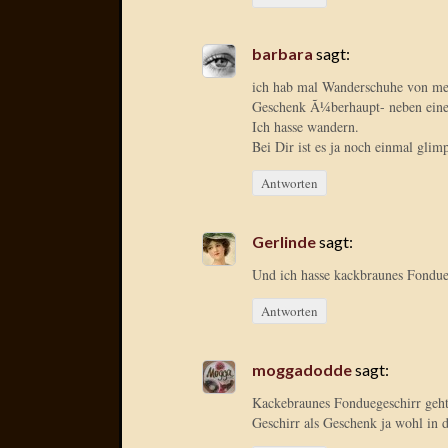
barbara
sagt:
ich hab mal Wanderschuhe von me
Geschenk Ã¼berhaupt- neben eine
Ich hasse wandern.
Bei Dir ist es ja noch einmal glim
Antworten
Gerlinde
sagt:
Und ich hasse kackbraunes Fondue
Antworten
moggadodde
sagt:
Kackebraunes Fonduegeschirr geht
Geschirr als Geschenk ja wohl in