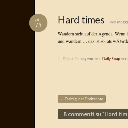
Hard times
Okt.
von
mogg
15
Wandern steht auf der Agenda. Wenn i
und wandern … das ist so, als wÃ¼rde
Dieser Eintrag wurde in
Daily Soap
verö
←
Freitag, der Dreizehnte
Beitragsnavigation
8 commenti su “
Hard tim