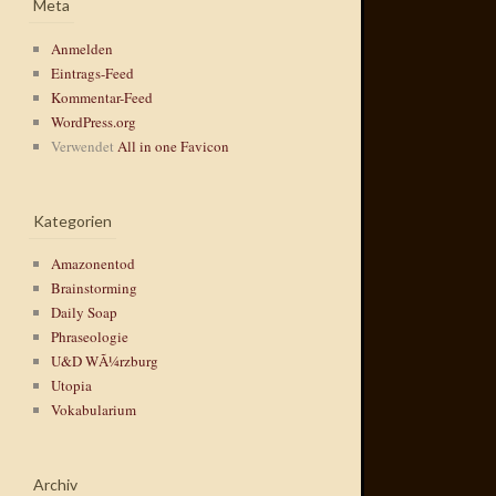
Meta
Anmelden
Eintrags-Feed
Kommentar-Feed
WordPress.org
Verwendet
All in one Favicon
Kategorien
Amazonentod
Brainstorming
Daily Soap
Phraseologie
U&D WÃ¼rzburg
Utopia
Vokabularium
Archiv