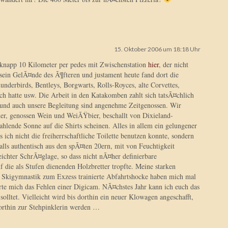
15. Oktober 2006 um 18:18 Uhr
 knapp 10 Kilometer per pedes mit Zwischenstation
hier
, der nicht
sein GelÃ¤nde des Ã¶fteren und justament heute fand dort die
underbirds, Bentleys, Borgwarts, Rolls-Royces, alte Corvettes,
och hatte usw. Die Arbeit in den Katakomben zahlt sich tatsÃ¤chlich
 und auch unsere Begleitung sind angenehme Zeitgenossen. Wir
der, genossen Wein und WeiÃŸbier, beschallt von Dixieland-
hlende Sonne auf die Shirts scheinen. Alles in allem ein gelungener
 ich nicht die freiherrschaftliche Toilette benutzen konnte, sondern
alls authentisch aus den spÃ¤ten 20ern, mit von Feuchtigkeit
chter SchrÃ¤glage, so dass nicht nÃ¤her definierbare
die als Stufen dienenden Holzbretter tropfte. Meine starken
r Skigymnastik zum Exzess trainierte Abfahrtshocke haben mich mal
rte mich das Fehlen einer Digicam. NÃ¤chstes Jahr kann ich euch das
 solltet. Vielleicht wird bis dorthin ein neuer Klowagen angeschafft,
dorthin zur Stehpinklerin werden …