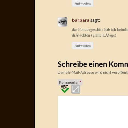
Antworten
barbara
sagt:
das Fonduegeschirr hab ich heimli
drÃ¼ckten (glatte LÃ¼ge)
Antworten
Schreibe einen Kom
Deine E-Mail-Adresse wird nicht veröffentl
Kommentar
*