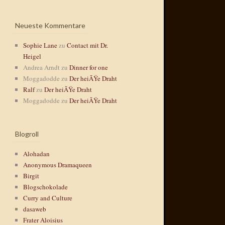
Neueste Kommentare
Sophie Lane
zu
Contact mit Dr.
Heigel
Andrea Arndt
zu
Dinner for one
Moggadodde
zu
Der heiÃŸe Draht
Ralf
zu
Der heiÃŸe Draht
Moggadodde
zu
Der heiÃŸe Draht
Blogroll
Alohadan
Anonymous Dramaqueen
Birgit
Blogschokolade
Curry and Culture
dasaweb
Frater Aloisius