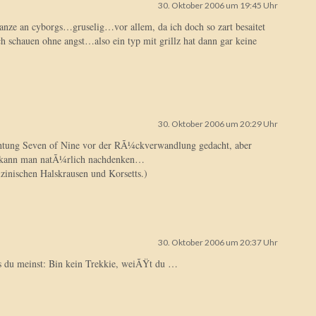
30. Oktober 2006 um 19:45 Uhr
ganze an cyborgs…gruselig…vor allem, da ich doch so zart besaitet
h schauen ohne angst…also ein typ mit grillz hat dann gar keine
30. Oktober 2006 um 20:29 Uhr
ichtung Seven of Nine vor der RÃ¼ckverwandlung gedacht, aber
 kann man natÃ¼rlich nachdenken…
zinischen Halskrausen und Korsetts.)
30. Oktober 2006 um 20:37 Uhr
as du meinst: Bin kein Trekkie, weiÃŸt du …