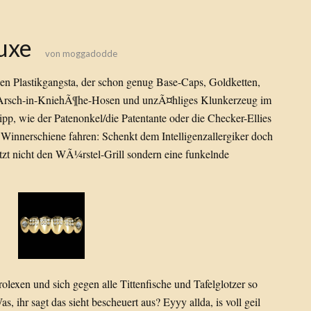
uxe
von
moggadodde
en Plastikgangsta, der schon genug Base-Caps, Goldketten,
, Arsch-in-KniehÃ¶he-Hosen und unzÃ¤hliges Klunkerzeug im
ipp, wie der Patenonkel/die Patentante oder die Checker-Ellies
en Winnerschiene fahren: Schenkt dem Intelligenzallergiker doch
etzt nicht den WÃ¼rstel-Grill sondern eine funkelnde
lexen und sich gegen alle Tittenfische und Tafelglotzer so
, ihr sagt das sieht bescheuert aus? Eyyy allda, is voll geil