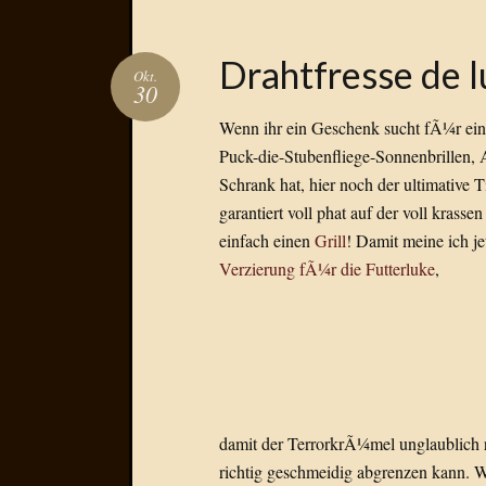
Drahtfresse de l
Okt.
30
Wenn ihr ein Geschenk sucht fÃ¼r ein
Puck-die-Stubenfliege-Sonnenbrillen
Schrank hat, hier noch der ultimative T
garantiert voll phat auf der voll krass
einfach einen
Grill
! Damit meine ich j
Verzierung fÃ¼r die Futterluke
,
damit der TerrorkrÃ¼mel unglaublich ro
richtig geschmeidig abgrenzen kann. Was