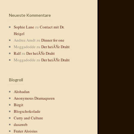
Neueste Kommentare
Sophie Lane
zu
Contact mit Dr.
Heigel
Andrea Arndt
zu
Dinner for one
Moggadodde
zu
Der heiÃŸe Draht
Ralf
zu
Der heiÃŸe Draht
Moggadodde
zu
Der heiÃŸe Draht
Blogroll
Alohadan
Anonymous Dramaqueen
Birgit
Blogschokolade
Curry and Culture
dasaweb
Frater Aloisius