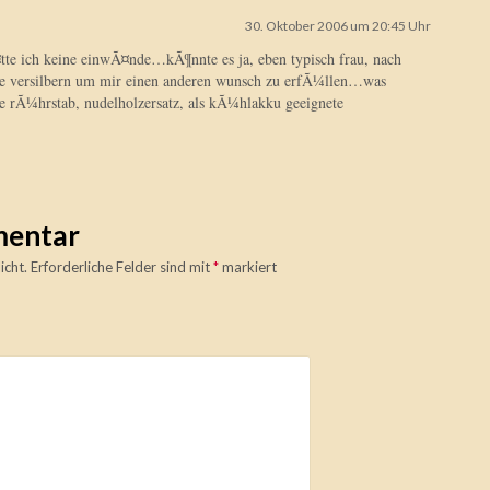
30. Oktober 2006 um 20:45 Uhr
¤tte ich keine einwÃ¤nde…kÃ¶nnte es ja, eben typisch frau, nach
ve versilbern um mir einen anderen wunsch zu erfÃ¼llen…was
ige rÃ¼hrstab, nudelholzersatz, als kÃ¼hlakku geeignete
mentar
icht.
Erforderliche Felder sind mit
*
markiert