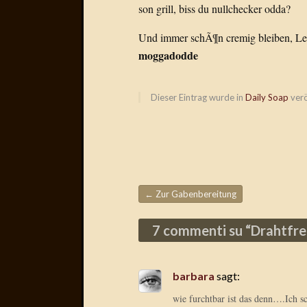
son grill, biss du nullchecker odda?
Und immer schÃ¶n cremig bleiben, Le
moggadodde
Dieser Eintrag wurde in
Daily Soap
verö
←
Zur Gabenbereitung
Beitragsnavigation
7 commenti su “
Drahtfre
barbara
sagt:
wie furchtbar ist das denn….Ich s