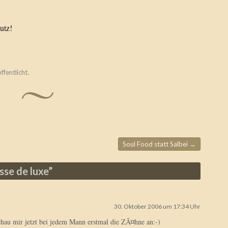
utz!
ffentlicht.
Soul Food statt Salbei
→
sse de luxe
”
30. Oktober 2006 um 17:34 Uhr
chau mir jetzt bei jedem Mann erstmal die ZÃ¤hne an:-)