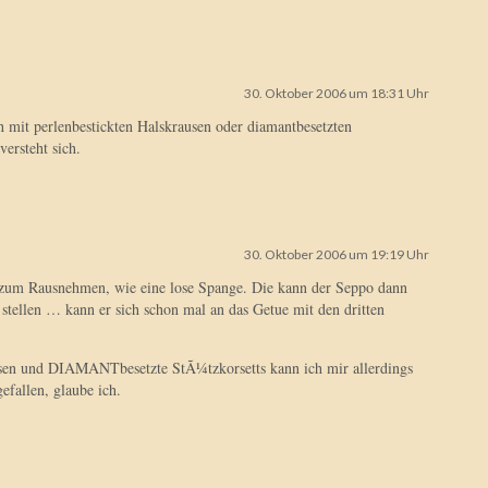
30. Oktober 2006 um 18:31 Uhr
h mit perlenbestickten Halskrausen oder diamantbesetzten
versteht sich.
30. Oktober 2006 um 19:19 Uhr
 zum Rausnehmen, wie eine lose Spange. Die kann der Seppo dann
 stellen … kann er sich schon mal an das Getue mit den dritten
usen und DIAMANTbesetzte StÃ¼tzkorsetts kann ich mir allerdings
efallen, glaube ich.