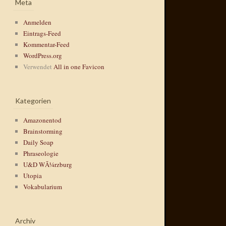
Meta
Anmelden
Eintrags-Feed
Kommentar-Feed
WordPress.org
Verwendet
All in one Favicon
Kategorien
Amazonentod
Brainstorming
Daily Soap
Phraseologie
U&D WÃ¼rzburg
Utopia
Vokabularium
Archiv