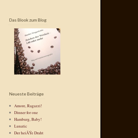
Das Blook zum Blog
Neueste Beiträge
Amore, Ragazzi!
Dinner for one
Hamburg, Baby!
Lunatic
Der heiÃŸe Draht