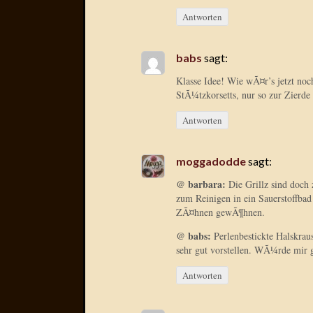
Antworten
babs
sagt:
Klasse Idee! Wie wÃ¤r’s jetzt noc
StÃ¼tzkorsetts, nur so zur Zierde 
Antworten
moggadodde
sagt:
@ barbara:
Die Grillz sind doch
zum Reinigen in ein Sauerstoffbad
ZÃ¤hnen gewÃ¶hnen.
@ babs:
Perlenbestickte Halskra
sehr gut vorstellen. WÃ¼rde mir g
Antworten