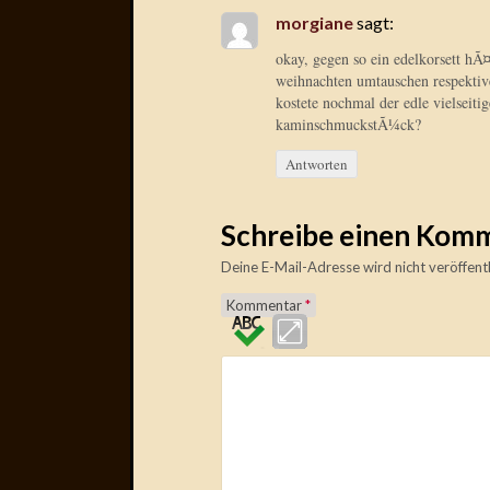
morgiane
sagt:
okay, gegen so ein edelkorsett hÃ
weihnachten umtauschen respekti
kostete nochmal der edle vielseit
kaminschmuckstÃ¼ck?
Antworten
Schreibe einen Kom
Deine E-Mail-Adresse wird nicht veröffentl
Kommentar
*