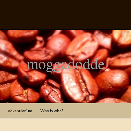
moggadodde
Vokabularium
Who is who?