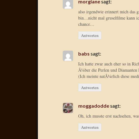
morgiane
sagt:
also irgendwie erinnert mich das 
bin…nicht mal gruselfilme kann ic
chance…
Antworten
babs
sagt:
Ich hatte zwar auch eher so in R
Ã¼ber die Perlen und Diamanten
(Ich meinte natÃ¼rlich diese medi
Antworten
moggadodde
sagt:
Oh, ich musste erst nachsehen, w
Antworten