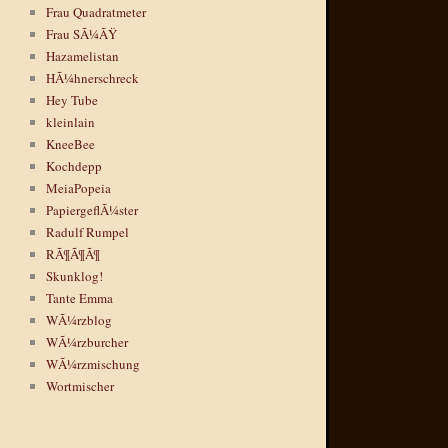
Frau Quadratmeter
Frau SÃ¼ÃŸ
Hazamelistan
HÃ¼hnerschreck
Hey Tube
kleinlain
KneeBee
Kochdepp
MeiaPopeia
PapiergeflÃ¼ster
Radulf Rumpel
RÃ¶Ã¶Ã¶
Skunklog!
Tante Emma
WÃ¼rzblog
WÃ¼rzburcher
WÃ¼rzmischung
Wortmischer