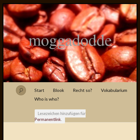
moggadodde
Start
Blook
Recht so?
Vokabularium
Who is who?
Lesezeichen hinzufügen für
Permanentlink
.