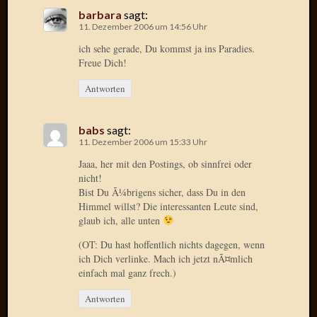
Birgit
barbara
sagt:
Blogsc
11. Dezember 2006 um 14:56 Uhr
Curry
ich sehe gerade, Du kommst ja ins Paradies.
and
Freue Dich!
Culture
dasawe
Antworten
Frater
Aloisiu
Frau
babs
sagt:
11. Dezember 2006 um 15:33 Uhr
Quadra
Frau
Jaaa, her mit den Postings, ob sinnfrei oder
SÃ¼Ã
nicht!
Hazame
Bist Du Ã¼brigens sicher, dass Du in den
HÃ¼hne
Himmel willst? Die interessanten Leute sind,
glaub ich, alle unten
Hey
Tube
(OT: Du hast hoffentlich nichts dagegen, wenn
kleinla
ich Dich verlinke. Mach ich jetzt nÃ¤mlich
KneeB
einfach mal ganz frech.)
Kochd
Antworten
MeiaPo
Papierg