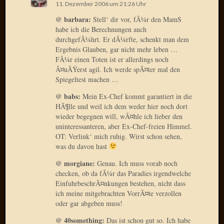
Verwen
11. Dezember 2006 um 21:26 Uhr
All
@ barbara:
Stell‘ dir vor, fÃ¼r den MamS
in
habe ich die Berechnungen auch
one
durchgefÃ¼hrt. Er dÃ¼rfte, schenkt man dem
Favico
Ergebnis Glauben, gar nicht mehr leben …
FÃ¼r einen Toten ist er allerdings noch
Ã¤uÃŸerst agil. Ich werde spÃ¤ter mal den
Spiegeltest machen …
Kategori
@ babs:
Mein Ex-Chef kommt garantiert in die
Amazo
HÃ¶lle und weil ich dem weder hier noch dort
Brains
wieder begegnen will, wÃ¤hle ich lieber den
Daily
uninteressanteren, aber Ex-Chef-freien Himmel.
Soap
OT: Verlink‘ mich ruhig. Wirst schon sehen,
Phraseo
was du davon hast
U&D
@ morgiane:
Genau. Ich muss vorab noch
WÃ¼rz
checken, ob da fÃ¼r das Paradies irgendwelche
Utopia
EinfuhrbeschrÃ¤nkungen bestehen, nicht dass
Vokabu
ich meine mitgebrachten VorrÃ¤te verzollen
oder gar abgeben muss!
@ 40something:
Das ist schon gut so. Ich habe
Archiv