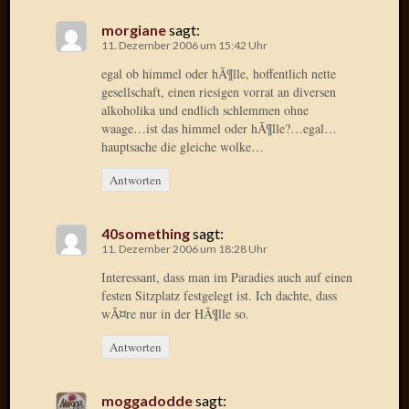
Radulf
morgiane
sagt:
Rumpe
11. Dezember 2006 um 15:42 Uhr
RÃ¶Ã¶
egal ob himmel oder hÃ¶lle, hoffentlich nette
Skunkl
gesellschaft, einen riesigen vorrat an diversen
Tante
alkoholika und endlich schlemmen ohne
Emma
waage…ist das himmel oder hÃ¶lle?…egal…
WÃ¼rz
hauptsache die gleiche wolke…
WÃ¼rzb
WÃ¼rz
Antworten
Wortmi
40something
sagt:
11. Dezember 2006 um 18:28 Uhr
Meta
Interessant, dass man im Paradies auch auf einen
festen Sitzplatz festgelegt ist. Ich dachte, dass
Anmel
wÃ¤re nur in der HÃ¶lle so.
Eintrag
Feed
Antworten
Kommen
Feed
WordPr
moggadodde
sagt: