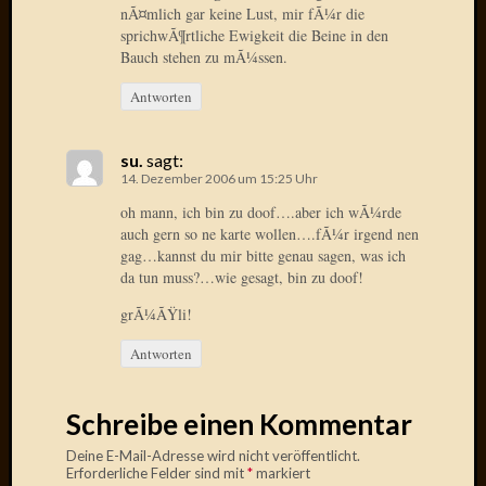
nÃ¤mlich gar keine Lust, mir fÃ¼r die
sprichwÃ¶rtliche Ewigkeit die Beine in den
Januar
Bauch stehen zu mÃ¼ssen.
2025
Juli
Antworten
2022
Mai
2022
su.
sagt:
14. Dezember 2006 um 15:25 Uhr
April
2022
oh mann, ich bin zu doof….aber ich wÃ¼rde
Novem
auch gern so ne karte wollen….fÃ¼r irgend nen
2021
gag…kannst du mir bitte genau sagen, was ich
da tun muss?…wie gesagt, bin zu doof!
Septem
2021
grÃ¼ÃŸli!
Juli
2021
Antworten
Juni
2021
Schreibe einen Kommentar
Februar
2021
Deine E-Mail-Adresse wird nicht veröffentlicht.
Dezemb
Erforderliche Felder sind mit
*
markiert