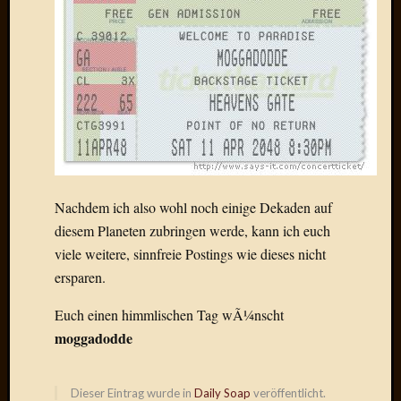
Draht
Neueste
Kommen
Sophie
Lane
zu
Contac
mit
Nachdem ich also wohl noch einige Dekaden auf
Dr.
diesem Planeten zubringen werde, kann ich euch
Heigel
viele weitere, sinnfreie Postings wie dieses nicht
Andrea
ersparen.
Arndt
zu
Euch einen himmlischen Tag wÃ¼nscht
Dinner
moggadodde
for
one
Mogga
Dieser Eintrag wurde in
Daily Soap
veröffentlicht.
zu