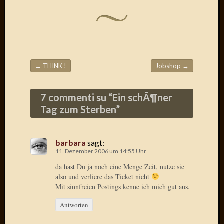
Der
heiÃŸe
Draht
Ralf
zu
Der
←
THINK !
Jobshop
→
Beitragsnavigation
heiÃŸe
Draht
7 commenti su “
Ein schÃ¶ner
Mogga
zu
Tag zum Sterben
”
Der
heiÃŸe
Draht
barbara
sagt:
11. Dezember 2006 um 14:55 Uhr
da hast Du ja noch eine Menge Zeit, nutze sie
Blogroll
also und verliere das Ticket nicht
Mit sinnfreien Postings kenne ich mich gut aus.
Alohad
Anony
Antworten
Dramaq