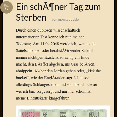
Das
Ein schÃ¶ner Tag zum
Dez.
Blook
11
zum
Sterben
Blog
von
moggadodde
Durch einen
dubiosen
wissenschaftlich
untermauerten Test kenne ich nun meinen
Todestag. Am 11.04.2048 werde ich, wenn kein
Neueste
Sattelschlepper oder herabstÃ¼rzender Satellit
Beiträge
meiner nichtigen Existenz vorzeitig ein Ende
Amore,
macht, den LÃ¶ffel abgeben, ins Gras beiÃŸen,
Ragazz
abnippeln, Ã¼ber den Jordan gehen oder, „kick the
Dinner
bucket“, wie der EnglÃ¤nder sagt. Ich hasse
for
allerdings Schlangestehen und so habe ich, clever
one
Hambur
wie ich bin, vorgesorgt und mir
hier
schonmal
Baby!
meine Eintrittskarte klargefahren:
Lunati
Der
heiÃŸe