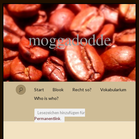
moggadodde
Start
Blook
Recht so?
Vokabularium
Who is who?
Lesezeichen hinzufügen für
Permanentlink
.