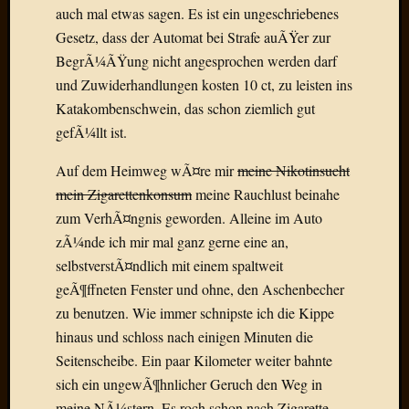
Birgit
auch mal etwas sagen. Es ist ein ungeschriebenes
Blogsc
Gesetz, dass der Automat bei Strafe auÃŸer zur
Curry
BegrÃ¼ÃŸung nicht angesprochen werden darf
and
und Zuwiderhandlungen kosten 10 ct, zu leisten ins
Culture
dasawe
Katakombenschwein, das schon ziemlich gut
Frater
gefÃ¼llt ist.
Aloisiu
Frau
Auf dem Heimweg wÃ¤re mir
meine Nikotinsucht
Quadra
mein Zigarettenkonsum
meine Rauchlust beinahe
Frau
zum VerhÃ¤ngnis geworden. Alleine im Auto
SÃ¼Ã
zÃ¼nde ich mir mal ganz gerne eine an,
Hazame
selbstverstÃ¤ndlich mit einem spaltweit
HÃ¼hne
Hey
geÃ¶ffneten Fenster und ohne, den Aschenbecher
Tube
zu benutzen. Wie immer schnipste ich die Kippe
kleinla
hinaus und schloss nach einigen Minuten die
KneeB
Seitenscheibe. Ein paar Kilometer weiter bahnte
Kochd
sich ein ungewÃ¶hnlicher Geruch den Weg in
MeiaPo
Papierg
meine NÃ¼stern. Es roch schon nach Zigarette,