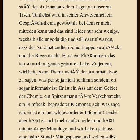
Der
saÃŸ der Automat aus dem Lager an unserem
heiÃŸe
Tisch. Tunlichst wird in seiner Anwesenheit ein
Draht
GesprÃ¤chsthema gewÃ¤hlt, bei dem er nicht
Ralf
mitreden kann und das sind leider nur sehr wenige,
zu
weshalb alle ungeduldig und still darauf warten,
Der
heiÃŸe
dass der Automat endlich seine Fluppe ausdrÃ¼ckt
Draht
und die Biege macht. Er ist ein PhÃ¤nomen, das
Mogga
ich so noch nirgends getroffen habe. Zu jedem,
zu
wirklich jedem Thema weiÃŸ der Automat etwas
Der
zu sagen, was per se ja nicht schlimm sondern oft
heiÃŸe
sogar informativ ist. Er ist ein Ass auf dem Gebiet
Draht
der Chemie, ein Spitzenmann fÃ¼rs Verkehrsrecht,
ein Filmfreak, begnadeter Klempner, ach, was sage
Blogroll
ich, er ist ein menschgewordener Infopoint! Leider
aber hÃ¶rt er nicht mehr auf zu reden und hÃ¤lt
Alohad
Anony
minutenlange Monologe und wir haben ja bloss
Dramaq
eine halbe Stunde Mittagspause und wollen selbst