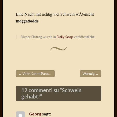
Januar
Eine Nacht mit richtig viel Schwein wÃ¼nscht
2025
moggadodde
Juli
2022
Mai
Dieser Eintrag wurde in
Daily Soap
veröffentlicht.
2022
April
2022
Novem
2021
Septem
2021
←
Volle Kanne Paradies
Wurmig
→
Beitragsnavigation
Juli
2021
12 commenti su “
Schwein
Juni
2021
gehabt!
”
Februar
2021
Dezemb
Georg
sagt: