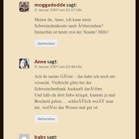
März
moggadodde
sagt:
2016
9. Januar 2007 um 22:37 Uhr
Februar
Meinst du, Anne, ich kann mein
2016
Schweinchenkonto auch Ã¼berziehen?
Novem
Immerhin ist heute erst der Neunte! Hilfe!
2015
Oktobe
Antworten
2015
Septem
Anne
sagt:
2015
9. Januar 2007 um 23:44 Uhr
August
Ach du meine GÃ¼te – das habe ich noch nie
2015
versucht. Vielleicht gibts bei der
Juli
Schweinchenbank Auskunft darÃ¼ber.
2015
Und falls du dort Infos kriegst, kannste ja mal
Juni
Bescheid geben … schlieÃŸlich weiÃŸ man
2015
nie, wofÃ¼r das Wissen mal gut ist.
Mai
2015
Antworten
April
2015
babs
sagt:
März