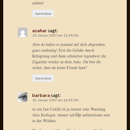
achten!
2014
Januar
Antworten
2014
Dezemb
2013
azahar
sagt:
Oktobe
10. Januar 2007 um 12:24 Uhr
2013
Also da hattes es jemand auf dich abgesehen,
Septem
ganz eindeutig! Erst die Gefahr durch
2013
Rehsprung und dann schmeisst irgendwer die
August
Zigarette wieder in dein Auto. Du bist dir
2013
sicher, dass du keine Feinde hast?
Juni
Antworten
2013
Mai
2013
barbara
sagt:
April
10. Januar 2007 um 16:29 Uhr
2013
so ein fast-Unfall ist ja immer eine Warnung.
März
Also Kollegin: immer schÃ¶n aufmerksam sein
2013
in der Wildnis.
Februar