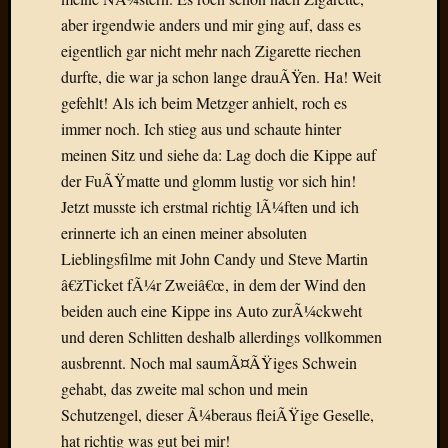
Radulf
aber irgendwie anders und mir ging auf, dass es
Rumpe
eigentlich gar nicht mehr nach Zigarette riechen
RÃ¶Ã¶
durfte, die war ja schon lange drauÃŸen. Ha! Weit
Skunkl
gefehlt! Als ich beim Metzger anhielt, roch es
Tante
immer noch. Ich stieg aus und schaute hinter
Emma
WÃ¼rz
meinen Sitz und siehe da: Lag doch die Kippe auf
WÃ¼rzb
der FuÃŸmatte und glomm lustig vor sich hin!
WÃ¼rz
Jetzt musste ich erstmal richtig lÃ¼ften und ich
Wortmi
erinnerte ich an einen meiner absoluten
Lieblingsfilme mit John Candy und Steve Martin
â€žTicket fÃ¼r Zweiâ€œ, in dem der Wind den
Meta
beiden auch eine Kippe ins Auto zurÃ¼ckweht
Anmel
und deren Schlitten deshalb allerdings vollkommen
Eintrag
ausbrennt. Noch mal saumÃ¤ÃŸiges Schwein
Feed
gehabt, das zweite mal schon und mein
Kommen
Feed
Schutzengel, dieser Ã¼beraus fleiÃŸige Geselle,
WordPr
hat richtig was gut bei mir!