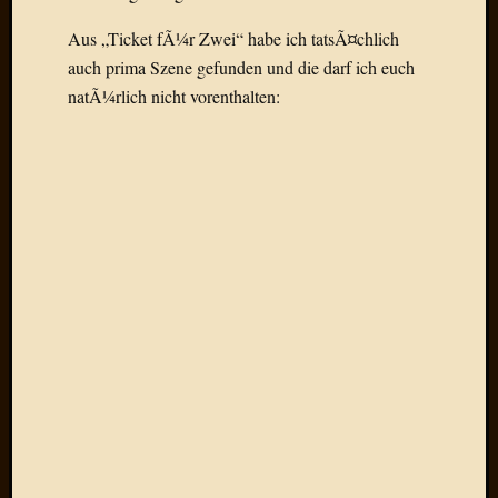
Verwen
All
Aus „Ticket fÃ¼r Zwei“ habe ich tatsÃ¤chlich
in
auch prima Szene gefunden und die darf ich euch
one
natÃ¼rlich nicht vorenthalten:
Favico
Kategori
Amazo
Brains
Daily
Soap
Phraseo
U&D
WÃ¼rz
Utopia
Vokabu
Archiv