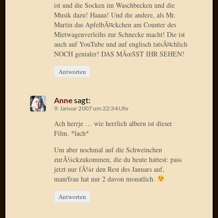
ist und die Socken im Waschbecken und die
April
Musik dazu! Haaaa! Und die andere, als Mr.
2017
Martin das ApfelbÃ¤ckchen am Counter des
Februar
Mietwagenverleihs zur Schnecke macht! Die ist
2017
auch auf YouTube und auf englisch tatsÃ¤chlich
Januar
NOCH genialer! DAS MÃœSST IHR SEHEN!
2017
Dezemb
Antworten
2016
Oktobe
Anne
sagt:
2016
9. Januar 2007 um 22:34 Uhr
Septem
Ach herrje … wie herrlich albern ist dieser
2016
Film. *lach*
August
2016
Um aber nochmal auf die Schweinchen
Juni
zurÃ¼ckzukommen, die du heute hattest: pass
2016
jetzt nur fÃ¼r den Rest des Januars auf,
Mai
man/frau hat nur 2 davon monatlich.
2016
Antworten
April
2016