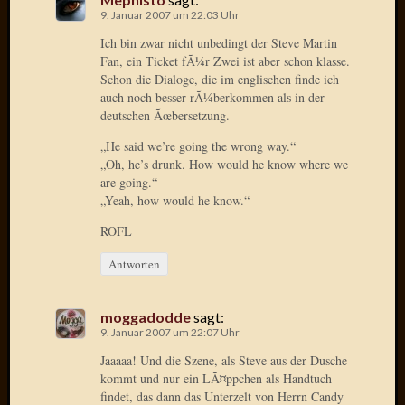
9. Januar 2007 um 22:03 Uhr
Oktobe
2018
Ich bin zwar nicht unbedingt der Steve Martin
März
Fan, ein Ticket fÃ¼r Zwei ist aber schon klasse.
2018
Schon die Dialoge, die im englischen finde ich
auch noch besser rÃ¼berkommen als in der
Februar
deutschen Ãœbersetzung.
2018
Januar
„He said we’re going the wrong way.“
2018
„Oh, he’s drunk. How would he know where we
Novem
are going.“
2017
„Yeah, how would he know.“
Oktobe
ROFL
2017
August
Antworten
2017
Juli
2017
moggadodde
sagt:
9. Januar 2007 um 22:07 Uhr
Juni
2017
Jaaaaa! Und die Szene, als Steve aus der Dusche
Mai
kommt und nur ein LÃ¤ppchen als Handtuch
2017
findet, das dann das Unterzelt von Herrn Candy