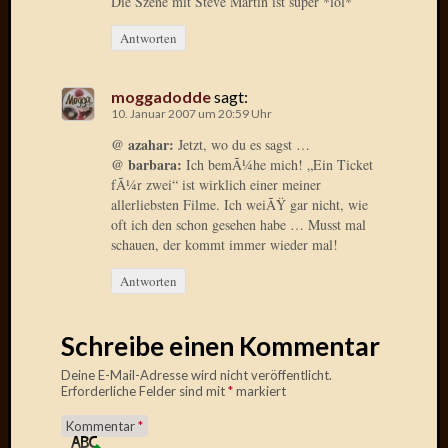
Die Szene mit Steve Martin ist super *lol*
2013
Januar
Antworten
2013
Dezemb
2012
moggadodde
sagt:
Novem
10. Januar 2007 um 20:59 Uhr
2012
@ azahar:
Jetzt, wo du es sagst …
Oktobe
@ barbara:
Ich bemÃ¼he mich! „Ein Ticket
2012
fÃ¼r zwei“ ist wirklich einer meiner
Septem
allerliebsten Filme. Ich weiÃŸ gar nicht, wie
2012
oft ich den schon gesehen habe … Musst mal
August
schauen, der kommt immer wieder mal!
2012
Antworten
Juli
2012
Juni
Schreibe einen Kommentar
2012
Mai
Deine E-Mail-Adresse wird nicht veröffentlicht.
Erforderliche Felder sind mit
*
markiert
2012
April
Kommentar
*
2012