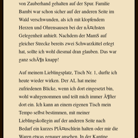
Draht
von Zauberhand gehalten auf der Spur. Familie
Bambi war schon sicher auf der anderen Seite im
Wald verschwunden, als ich mit klopfendem
Neueste
Herzen und Ohrensausen bei der nÃ¤chsten
Kommen
Gelegenheit anhielt. Nachdem der MamS auf
Sophie
gleicher Strecke bereits zwei Schwarzkittel erlegt
Lane
hat, sollte ich wohl diesmal dran glauben. Das war
zu
ganz schÃ¶n knapp!
Contac
mit
Auf meinem Lieblingsplatz, Tisch Nr. 1, durfte ich
Dr.
heute wieder wirken. Der AL hat meine
Heigel
zufriedenen Blicke, wenn ich dort eingesetzt bin,
Andrea
Arndt
wohl wahrgenommen und teilt mich immer Ã¶fter
zu
dort ein. Ich kann an einem eigenen Tisch mein
Dinner
Tempo selbst bestimmen, mit meiner
for
Lieblingskollegin auf der anderen Seite nach
one
Bedarf ein kurzes PlÃ¤uschlein halten oder mir die
Mogga
Waren etwas genauer ansehen. In der Kantine
zu