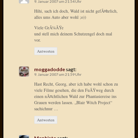
2020
9. Januar 2007 um 21:54 Uhr
Novem
Hihi, sach ich doch, Wald ist nicht gefÃ¤hrlich,
2020
alles ums Auto aber wohl ;o))
Oktobe
Viele GrÃ¼ÃŸe
2020
und stell mich deinem Schutzengel doch mal
April
vor.
2020
Februar
Antworten
2020
Dezemb
moggadodde
sagt:
2019
9. Januar 2007 um 21:59 Uhr
Novem
2019
Hast Recht, Georg, aber ich habe wohl schon zu
Septem
viele Filme gesehen, die den FuÃŸweg durch
einen nÃ¤chtlichen Wald zur Phantasiereise ins
2019
Grauen werden lassen. „Blair Witch Project“
Mai
sachichnur …
2019
März
Antworten
2019
Februar
2019
Mephisto
sagt: