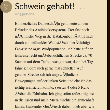
Das
Schwein gehabt!
Jan.
Blook
9
von
zum
moggadodde
Blog
Ein herzliches DankeschÃ¶n geht heute an den
Erfinder des Antiblockiersystems. Der fast noch
nÃ¤chtliche Weg in die Katakomben fÃ¼hrt mich
durch ein tiefdunkles WaldstÃ¼ck, berÃ¼chtigt
Neueste
Beiträge
fÃ¼r seine agile Wildpopulation. Ich hatte auf der
teilweise recht unÃ¼bersichtlichen Strecke ca. 70
Amore,
Sachen auf dem Tacho, was gut war, denn bei Tag
Ragazz
fahre ich dort auch gerne mal schneller. Auf
Dinner
for
gerader Strecke sah ich ungewÃ¶hnliche
one
Bewegungen auf der linken Seite und ehe ich das
Hambur
richtig realisieren konnte, sausten 4 oder 5 Rehe
Baby!
Ã¼ber die Fahrbahn. Ich ging sofort reflexartig fest
Lunati
in die Eisen und mein Micra machte ein grauenhaft
Der
lautes, kratzendes GerÃ¤usch dabei, blieb aber wie
heiÃŸe