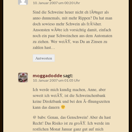
10. Januar 2007 um 00:20 Uhr
2015
Januar
Sind die Schweine heuer nicht eh lÃ¤nger als
anno dunnemals, mit mehr Rippen? Da hat man
2015
doch sowieso mehr Schwein als frÃ¼her.
Dezemb
Ansonsten wÃ¤re ich vorsichtig damit, einfach
2014
noch ein paar Schweinchen aus dem Automaten
Novem
zu ziehen. Wer weiÃŸ, was Du an Zinsen zu
2014
zahlen hast…
Oktobe
2014
Antworten
Septem
2014
moggadodde
sagt:
August
10. Januar 2007 um 01:05 Uhr
2014
Ich werde mich kundig machen, Anne, aber
Juli
soweit ich weiÃŸ, ist die Schweinchenbank
2014
keine Direktbank und bei den Ã–ffnungszeiten
Juni
kann das dauern
2014
März
@ babs: Genau, das Genschwein! Aber du hast
2014
Recht! Das Risiko ist zu groÃŸ. Ich werde im
Februar
restlichen Monat Januar ganz gut auf mich