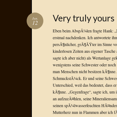
Very truly yours
Jan.
12
Eben beim AbspÃ¼len fragte Hank: „M
erstmal nachdenken. Ich antwortete i
persÃ¶nlicher, grÃ¶ÃŸter im Sinne von 
kinderlosen Zeiten aus eigener Tasche
sagte ich aber nicht) als Wertanlage ge
wenigstens seine Schwester oder noch 
man Menschen nicht besitzen kÃ¶nne. 
SchmuckstÃ¼ck. Er und seine Schwester
Unterschied, weil das bedeutet, dass 
kÃ¶nne. „Gegenfrage“, sagte ich, um i
an aufzuzÃ¤hlen, seine Mineraliensa
seinen spÃ¼lwasserfeuchten HÃ¤nden 
Mutterherz nun in Flammen aber ich f