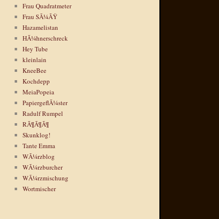
Frau Quadratmeter
Frau SÃ¼ÃŸ
Hazamelistan
HÃ¼hnerschreck
Hey Tube
kleinlain
KneeBee
Kochdepp
MeiaPopeia
PapiergeflÃ¼ster
Radulf Rumpel
RÃ¶Ã¶Ã¶
Skunklog!
Tante Emma
WÃ¼rzblog
WÃ¼rzburcher
WÃ¼rzmischung
Wortmischer