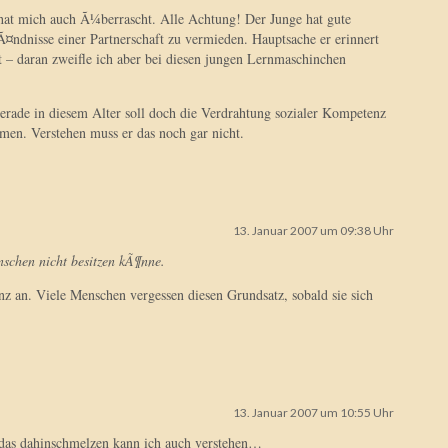
hat mich auch Ã¼berrascht. Alle Achtung! Der Junge hat gute
ndnisse einer Partnerschaft zu vermieden. Hauptsache er erinnert
st – daran zweifle ich aber bei diesen jungen Lernmaschinchen
erade in diesem Alter soll doch die Verdrahtung sozialer Kompetenz
men. Verstehen muss er das noch gar nicht.
13. Januar 2007 um 09:38 Uhr
schen nicht besitzen kÃ¶nne.
nz an. Viele Menschen vergessen diesen Grundsatz, sobald sie sich
13. Januar 2007 um 10:55 Uhr
d das dahinschmelzen kann ich auch verstehen…