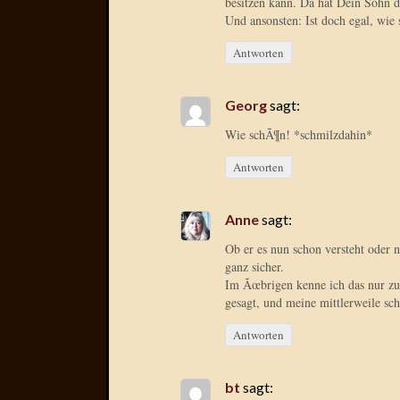
besitzen kann. Da hat Dein Sohn d
Und ansonsten: Ist doch egal, wie s
Antworten
Georg
sagt:
Wie schÃ¶n! *schmilzdahin*
Antworten
Anne
sagt:
Ob er es nun schon versteht oder 
ganz sicher.
Im Ãœbrigen kenne ich das nur zu
gesagt, und meine mittlerweile s
Antworten
bt
sagt: