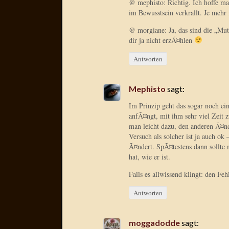
@ mephisto: Richtig. Ich hoffe ma
im Bewusstsein verkrallt. Je mehr 
@ morgiane: Ja, das sind die „Mutt
dir ja nicht erzÃ¤hlen
Antworten
Mephisto
sagt:
Im Prinzip geht das sogar noch ei
anfÃ¤ngt, mit ihm sehr viel Zeit 
man leicht dazu, den anderen Ã¤n
Versuch als solcher ist ja auch ok
Ã¤ndert. SpÃ¤testens dann sollte
hat, wie er ist.
Falls es allwissend klingt: den F
Antworten
moggadodde
sagt: