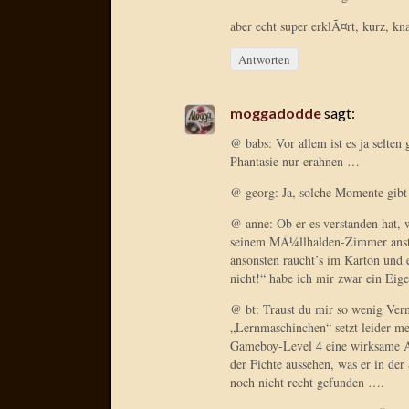
aber echt super erklÃ¤rt, kurz, kn
Antworten
moggadodde
sagt:
@ babs: Vor allem ist es ja selten
Phantasie nur erahnen …
@ georg: Ja, solche Momente gibt
@ anne: Ob er es verstanden hat,
seinem MÃ¼llhalden-Zimmer ansteh
ansonsten raucht’s im Karton und 
nicht!“ habe ich mir zwar ein Eige
@ bt: Traust du mir so wenig Ver
„Lernmaschinchen“ setzt leider mei
Gameboy-Level 4 eine wirksame Att
der Fichte aussehen, was er in der 
noch nicht recht gefunden ….