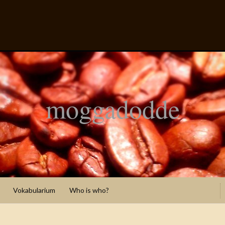
moggadodde
Vokabularium
Who is who?