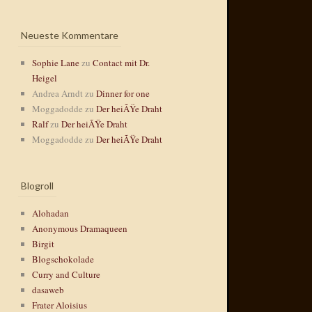
Neueste Kommentare
Sophie Lane
zu
Contact mit Dr.
Heigel
Andrea Arndt
zu
Dinner for one
Moggadodde
zu
Der heiÃŸe Draht
Ralf
zu
Der heiÃŸe Draht
Moggadodde
zu
Der heiÃŸe Draht
Blogroll
Alohadan
Anonymous Dramaqueen
Birgit
Blogschokolade
Curry and Culture
dasaweb
Frater Aloisius