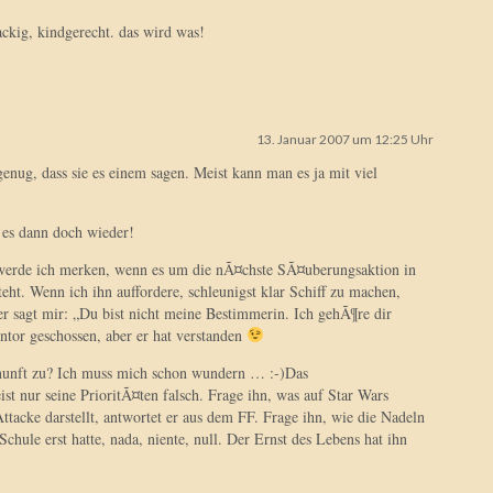
ackig, kindgerecht. das wird was!
13. Januar 2007 um 12:25 Uhr
 genug, dass sie es einem sagen. Meist kann man es ja mit viel
 es dann doch wieder!
 werde ich merken, wenn es um die nÃ¤chste SÃ¤uberungsaktion in
t. Wenn ich ihn auffordere, schleunigst klar Schiff zu machen,
er sagt mir: „Du bist nicht meine Bestimmerin. Ich gehÃ¶re dir
ntor geschossen, aber er hat verstanden
nunft zu? Ich muss mich schon wundern … :-)Das
st nur seine PrioritÃ¤ten falsch. Frage ihn, was auf Star Wars
acke darstellt, antwortet er aus dem FF. Frage ihn, wie die Nadeln
Schule erst hatte, nada, niente, null. Der Ernst des Lebens hat ihn