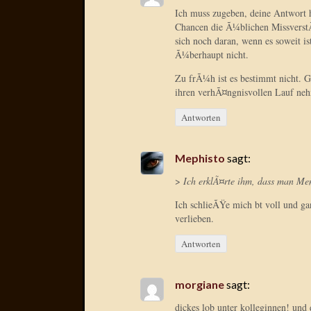
Ich muss zugeben, deine Antwort 
Chancen die Ã¼blichen MissverstÃ¤
sich noch daran, wenn es soweit i
Ã¼berhaupt nicht.
Zu frÃ¼h ist es bestimmt nicht. G
ihren verhÃ¤ngnisvollen Lauf neh
Antworten
Mephisto
sagt:
>
Ich erklÃ¤rte ihm, dass man Men
Ich schlieÃŸe mich bt voll und ga
verlieben.
Antworten
morgiane
sagt:
dickes lob unter kolleginnen! un