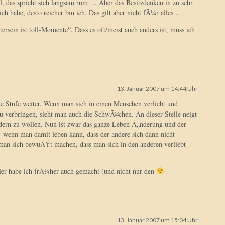
l, das spricht sich langsam rum … Aber das Besitzdenken in zu sehr
ich habe, desto reicher bin ich. Das gilt aber nicht fÃ¼r alles …
ersein ist toll-Momente“. Dass es oft/meist auch anders ist, muss ich
13. Januar 2007 um 14:44 Uhr
ne Stufe weiter. Wenn man sich in einen Menschen verliebt und
zu verbringen, sieht man auch die SchwÃ¤chen. An dieser Stelle neigt
dern zu wollen. Nun ist zwar das ganze Leben Ã„nderung und der
 – wenn man damit leben kann, dass der andere sich dann nicht
 man sich bewuÃŸt machen, dass man sich in den anderen verliebt
ehler habe ich frÃ¼her auch gemacht (und nicht nur den
13. Januar 2007 um 15:04 Uhr