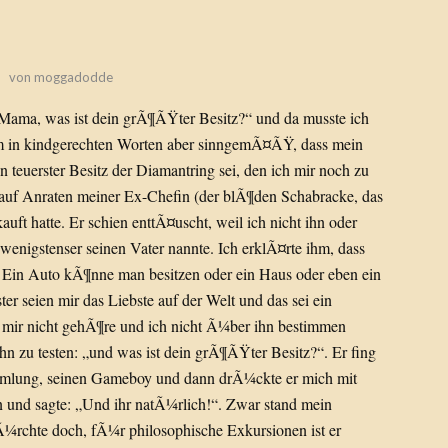
von
moggadodde
ama, was ist dein grÃ¶ÃŸter Besitz?“ und da musste ich
hm in kindgerechten Worten aber sinngemÃ¤ÃŸ, dass mein
teuerster Besitz der Diamantring sei, den ich mir noch zu
 auf Anraten meiner Ex-Chefin (der blÃ¶den Schabracke, das
kauft hatte. Er schien enttÃ¤uscht, weil ich nicht ihn oder
wenigstenser seinen Vater nannte. Ich erklÃ¤rte ihm, dass
Ein Auto kÃ¶nne man besitzen oder ein Haus oder eben ein
 seien mir das Liebste auf der Welt und das sei ein
er mir nicht gehÃ¶re und ich nicht Ã¼ber ihn bestimmen
hn zu testen: „und was ist dein grÃ¶ÃŸter Besitz?“. Er fing
mmlung, seinen Gameboy und dann drÃ¼ckte er mich mit
und sagte: „Und ihr natÃ¼rlich!“. Zwar stand mein
Ã¼rchte doch, fÃ¼r philosophische Exkursionen ist er