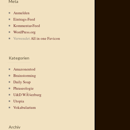
Meta
Anmelden
Eintrags-Feed
Kommentar-Feed
WordPress.org
Verwendet
All in one Favicon
Kategorien
Amazonentod
Brainstorming
Daily Soap
Phraseologie
U&D WÃ¼rzburg
Utopia
Vokabularium
Archiv