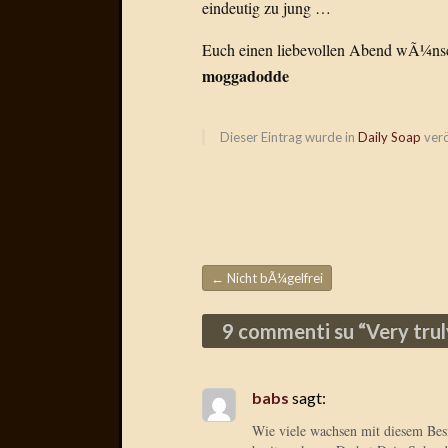
eindeutig zu jung …
Euch einen liebevollen Abend wÃ¼ns
moggadodde
Dieser Eintrag wurde in
Daily Soap
verö
←
Nicht bÃ¼gelfrei
Beitragsnavigation
9 commenti su “
Very tru
babs
sagt:
Wie viele wachsen mit diesem Besi