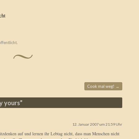
cht
ffentlicht.
Cook mal weg!
→
ly yours
”
12. Januar 2007 um 21:59 Uhr
tzdenken auf und lernen ihr Lebtag nicht, dass man Menschen nicht