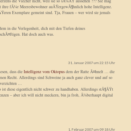
erzens die Viecher nicht, weil sie so sÃ¼ÃŸ aussehen ??? Sie mag
t ihre fÃ¼r Meeresbewohner auÃŸergewÃ¶hnlich hohe Intelligenz.
eren Exemplare gemeint sind. Tja, Frauen – wer wird sie jemals
 in die Verlegenheit, dich mit den Tiefen deines
schÃ¤ftigen. Hat doch auch was.
31. Januar 2007 um 22:15 Uhr
lesen, dass die
Intelligenz vom Oktopus
dem der Ratte Ã¤hnelt … die
en Recht. Allerdings sind Schweine ja auch ganz clever und auf so
 verzichten …
o ist diese eigentlich nicht schwer zu handhaben. Allerdings stÃ¶ÃŸt
nzen – aber ich will nicht meckern, bin ja froh, Ã¼berhaupt digital
1. Februar 2007 um 09:18 Uhr