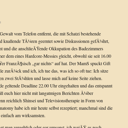
e
 Gewalt vom Telefon entfernt, die mit Schatzi bestehende
nd knallende TÃ¼ren geerntet sowie Diskussionen gefÃ¼hrt,
ht und die anschlieÃŸende Okkupation des Badezimmers
r dem eines Hardcore-Messies gleicht, obwohl sie seit 16.00
Ÿer FranzÃ¶sisch „gar nichts“ auf hat. Der MamS spuckt Gift
le zurÃ¼ck und ich, ich tue das, was ich so oft tue: Ich sitze
n zwei StÃ¼hlen und lasse mich auf keine Seite ziehen.
e geltende Deadline 22.00 Uhr eingehalten und das entspannt
ll euch hier nicht mit langatmigen Berichten Ã¼ber
nn reichlich Shinsei und Televisionstherapie in Form von
tomy habe ich mir heute selbst rezeptiert; manchmal sind die
 einfach am wirksamsten.
sagt man vergeblich oder gar umsonst, ich weiÃŸ es noch