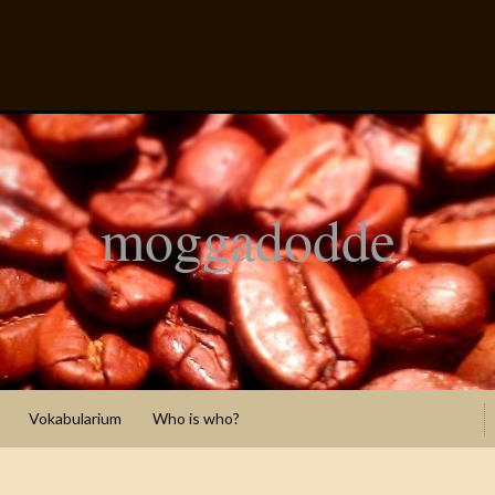
moggadodde
Vokabularium
Who is who?