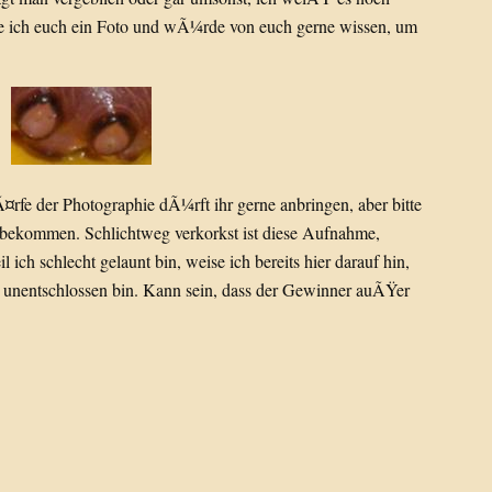
ige ich euch ein Foto und wÃ¼rde von euch gerne wissen, um
fe der Photographie dÃ¼rft ihr gerne anbringen, aber bitte
hinbekommen. Schlichtweg verkorkst ist diese Aufnahme,
ch schlecht gelaunt bin, weise ich bereits hier darauf hin,
ch unentschlossen bin. Kann sein, dass der Gewinner auÃŸer