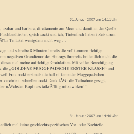
31. Januar 2007 um 14:11 Uhr
de, azahar und barbara, direttamente am Meer und damit an der Quelle
lachlandtiroler, sprich socki und ich, Tintenfisch lieben? Seis drum,
ddÃ¤us Tentakel wenigstens nicht weg …
 sage und schreibe 8 Minuten bereits die vollkommen richtige
om negativen Grundtenor des Eintrags ihrerseits hoffentlich nicht die
ieses mal meine aufrichtige Gratulation. Mit voller Berechtigung
„GOLDENE MUGGEPADSCHE ERSTER KLASSE“
s, die
und
, weil Frau socki erstmals die hall of fame der Muggepadschen-
er verehrten, schnellen socki Dank fÃ¼r die Teilnahme gesagt,
 der nÃ¤chsten Kopfnuss tatkrÃ¤ftig mitzuwirken!“
31. Januar 2007 um 14:46 Uhr
 Endlich mal keine geschlechtsspezifischen Vor- oder Nachteile.