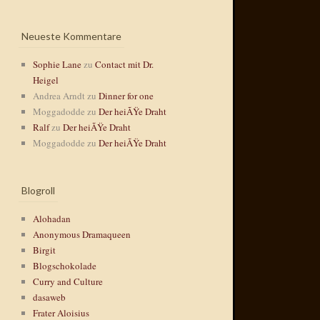
Neueste Kommentare
Sophie Lane
zu
Contact mit Dr.
Heigel
Andrea Arndt
zu
Dinner for one
Moggadodde
zu
Der heiÃŸe Draht
Ralf
zu
Der heiÃŸe Draht
Moggadodde
zu
Der heiÃŸe Draht
Blogroll
Alohadan
Anonymous Dramaqueen
Birgit
Blogschokolade
Curry and Culture
dasaweb
Frater Aloisius