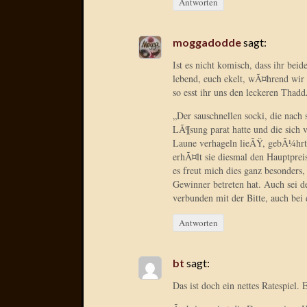
Antworten
moggadodde
sagt:
Ist es nicht komisch, dass ihr bei
lebend, euch ekelt, wÃ¤hrend wir F
so esst ihr uns den leckeren Tha
„Der sauschnellen socki, die nach
LÃ¶sung parat hatte und die sich v
Laune verhageln lieÃŸ, gebÃ¼hrt d
erhÃ¤lt sie diesmal den Hauptprei
es freut mich dies ganz besonders
Gewinner betreten hat. Auch sei d
verbunden mit der Bitte, auch bei
Antworten
bt
sagt:
Das ist doch ein nettes Ratespiel.