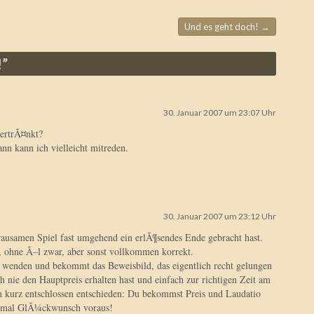
Und es geht doch!
→
!
”
30. Januar 2007 um 23:07 Uhr
 ertrÃ¤nkt?
nn kann ich vielleicht mitreden.
30. Januar 2007 um 23:12 Uhr
rausamen Spiel fast umgehend ein erlÃ¶sendes Ende gebracht hast.
h, ohne Ã–l zwar, aber sonst vollkommen korrekt.
 wenden und bekommt das Beweisbild, das eigentlich recht gelungen
 nie den Hauptpreis erhalten hast und einfach zur richtigen Zeit am
ich kurz entschlossen entschieden: Du bekommst Preis und Laudatio
nmal GlÃ¼ckwunsch voraus!