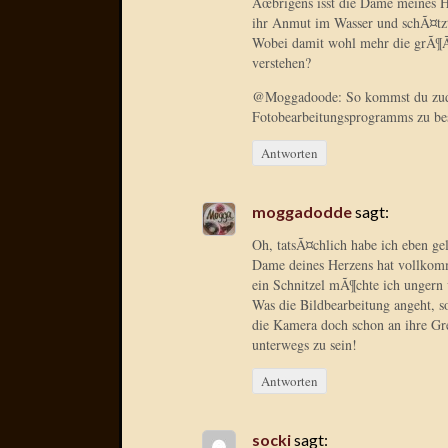
Ãœbrigens isst die Dame meines H
ihr Anmut im Wasser und schÃ¤tz
Wobei damit wohl mehr die grÃ¶ÃŸ
verstehen?
@Moggadoode: So kommst du zudem
Fotobearbeitungsprogramms zu be
Antworten
moggadodde
sagt:
Oh, tatsÃ¤chlich habe ich eben ge
Dame deines Herzens hat vollkomm
ein Schnitzel mÃ¶chte ich ungern
Was die Bildbearbeitung angeht, s
die Kamera doch schon an ihre Gre
unterwegs zu sein!
Antworten
socki
sagt: