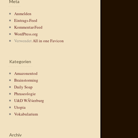
Meta
Anmelden
Eintrags-Feed
Kommentar-Feed
WordPress.org
Verwendet
All in one Favicon
Kategorien
Amazonentod
Brainstorming
Daily Soap
Phraseologie
U&D WÃ¼rzburg
Utopia
Vokabularium
Archiv