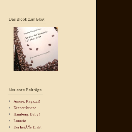
Das Blook zum Blog
Neueste Beiträge
Amore, Ragazzi!
Dinner for one
Hamburg, Baby!
Lunatic
Der heiÃŸe Draht