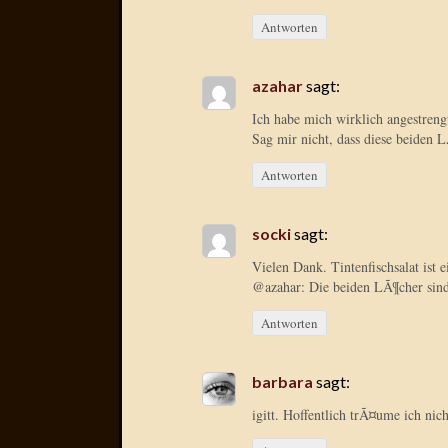
Antworten
azahar
sagt:
Ich habe mich wirklich angestreng
Sag mir nicht, dass diese beiden 
Antworten
socki
sagt:
Vielen Dank. Tintenfischsalat ist 
@azahar: Die beiden LÃ¶cher sind
Antworten
barbara
sagt:
igitt. Hoffentlich trÃ¤ume ich nic