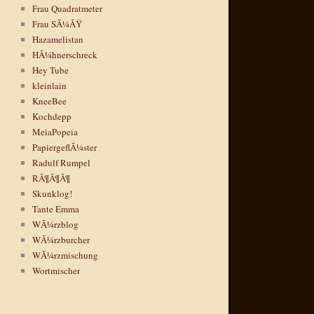
Frau Quadratmeter
Frau SÃ¼ÃŸ
Hazamelistan
HÃ¼hnerschreck
Hey Tube
kleinlain
KneeBee
Kochdepp
MeiaPopeia
PapiergeflÃ¼ster
Radulf Rumpel
RÃ¶Ã¶Ã¶
Skunklog!
Tante Emma
WÃ¼rzblog
WÃ¼rzburcher
WÃ¼rzmischung
Wortmischer