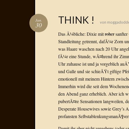
THINK !
Jan.
von
moggadodd
30
Das Ã¼bliche: Dixie mit
roher
sanfter
Standleitung getrennt, dafÃ¼r Zorn u
was Haare waschen nach 20 Uhr ange
fÃ¼r eine Stunde, wÃ¤hrend ihr Zimme
Uhr zuhause ist und ja vorgeblich auÃ
und Galle und sie schieÃŸt giftige Pfei
emotionell mit meinem Hintern zwische
Immerhin wird die seit dem Wochenend
den Abend ganz erheblich. Aber ich wi
pubertÃ¤re Sensationen langweilen, de
Desperate Housewives sowie Grey’s Ana
profansten SelbstablenkungsmanÃ¶ver
Damit ihr aber nicht vergebens (oder 