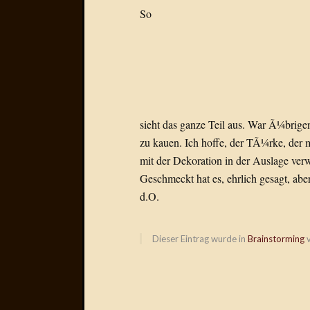
So
sieht das ganze Teil aus. War Ã¼brige
zu kauen. Ich hoffe, der TÃ¼rke, der m
mit der Dekoration in der Auslage verw
Geschmeckt hat es, ehrlich gesagt, aber
d.O.
Dieser Eintrag wurde in
Brainstorming
v