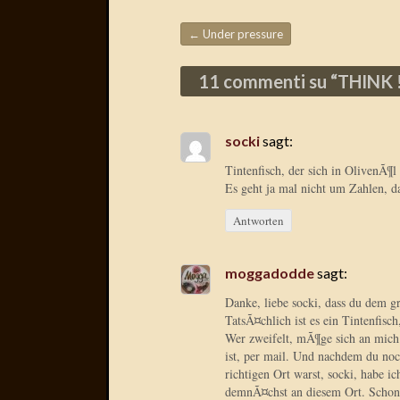
←
Under pressure
Beitragsnavigation
11 commenti su “
THINK 
socki
sagt:
Tintenfisch, der sich in OlivenÃ¶l
Es geht ja mal nicht um Zahlen, da
Antworten
moggadodde
sagt:
Danke, liebe socki, dass du dem g
TatsÃ¤chlich ist es ein Tintenfisc
Wer zweifelt, mÃ¶ge sich an mich
ist, per mail. Und nachdem du noch
richtigen Ort warst, socki, habe 
demnÃ¤chst an diesem Ort. Scho