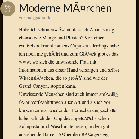
Das
Moderne MÃ¤rchen
Feb.
Blook
23
zum
von
moggadodde
Blog
Habe ich schon erwÃ¤hnt, dass ich Ananas mag,
ebenso wie Mango und Pfirsich? Von einer
exotischen Frucht namens Cupuacu allerdings habe
ich noch nie gehÃ¶rt und zum GlÃ¼ck gibt es das
Neueste
Beiträge
www, wo sich die unwissende Frau mit
Informationen aus erster Hand versorgen und selbst
Amore,
WissenslÃ¼cken, die so groÃŸ sind wie der
Ragazz
Grand Canyon, stopfen kann.
Dinner
for
Unwissende Menschen sind auch immer anfÃ¤llig
one
fÃ¼r VerfÃ¼hrungen aller Art und als ich vor
Hambur
kurzem einmal wieder den Fernseher eingeschaltet
Baby!
habe, sah ich den Clip des angelsÃ¤chsischen
Lunati
Zahnpasta- und Waschmittelriesen, in dem gut
Der
aussehende Damen Ã¼ber den BÃ¼rgersteig
heiÃŸe