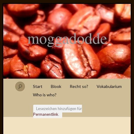
moggadodde
Start
Blook
Recht so?
Vokabularium
Who is who?
Lesezeichen hinzufügen für
Permanentlink
.