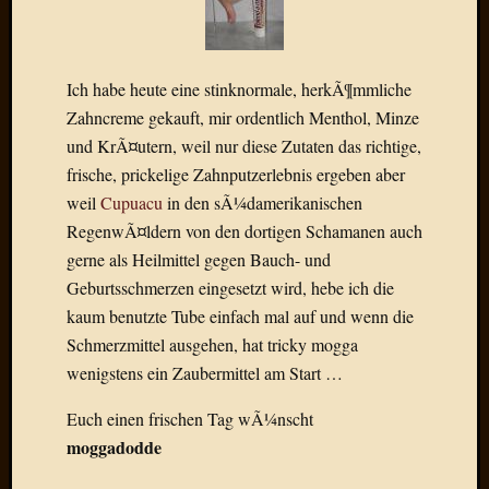
Birgit
Blogsc
Curry
and
Ich habe heute eine stinknormale, herkÃ¶mmliche
Culture
Zahncreme gekauft, mir ordentlich Menthol, Minze
dasawe
und KrÃ¤utern, weil nur diese Zutaten das richtige,
Frater
frische, prickelige Zahnputzerlebnis ergeben aber
Aloisiu
Frau
weil
Cupuacu
in den sÃ¼damerikanischen
Quadra
RegenwÃ¤ldern von den dortigen Schamanen auch
Frau
gerne als Heilmittel gegen Bauch- und
SÃ¼Ã
Geburtsschmerzen eingesetzt wird, hebe ich die
Hazame
kaum benutzte Tube einfach mal auf und wenn die
HÃ¼hne
Hey
Schmerzmittel ausgehen, hat tricky mogga
Tube
wenigstens ein Zaubermittel am Start …
kleinla
KneeB
Euch einen frischen Tag wÃ¼nscht
Kochd
moggadodde
MeiaPo
Papierg