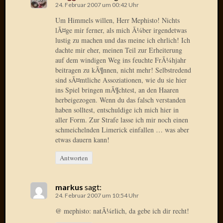
24. Februar 2007 um 00:42 Uhr
April
2017
Um Himmels willen, Herr Mephisto! Nichts
Februar
lÃ¤ge mir ferner, als mich Ã¼ber irgendetwas
2017
lustig zu machen und das meine ich ehrlich! Ich
Januar
dachte mir eher, meinen Teil zur Erheiterung
auf dem windigen Weg ins feuchte FrÃ¼hjahr
2017
beitragen zu kÃ¶nnen, nicht mehr! Selbstredend
Dezemb
sind sÃ¤mtliche Assoziationen, wie du sie hier
2016
ins Spiel bringen mÃ¶chtest, an den Haaren
Oktobe
herbeigezogen. Wenn du das falsch verstanden
2016
haben solltest, entschuldige ich mich hier in
Septem
aller Form. Zur Strafe lasse ich mir noch einen
2016
schmeichelnden Limerick einfallen … was aber
August
etwas dauern kann!
2016
Antworten
Juni
2016
Mai
markus
sagt:
2016
24. Februar 2007 um 10:54 Uhr
April
@ mephisto: natÃ¼rlich, da gebe ich dir recht!
2016