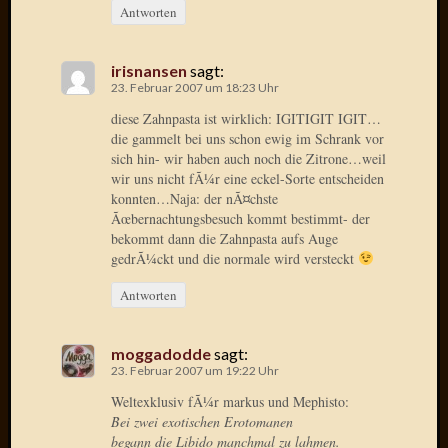
Antworten
Januar
2025
irisnansen
sagt:
Juli
23. Februar 2007 um 18:23 Uhr
2022
diese Zahnpasta ist wirklich: IGITIGIT IGIT…
Mai
die gammelt bei uns schon ewig im Schrank vor
2022
sich hin- wir haben auch noch die Zitrone…weil
April
wir uns nicht fÃ¼r eine eckel-Sorte entscheiden
2022
konnten…Naja: der nÃ¤chste
Novem
Ãœbernachtungsbesuch kommt bestimmt- der
2021
bekommt dann die Zahnpasta aufs Auge
Septem
gedrÃ¼ckt und die normale wird versteckt
2021
Antworten
Juli
2021
Juni
moggadodde
sagt:
2021
23. Februar 2007 um 19:22 Uhr
Februar
Weltexklusiv fÃ¼r markus und Mephisto:
2021
Bei zwei exotischen Erotomanen
Dezemb
begann die Libido manchmal zu lahmen.