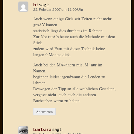
2014
bt
sagt:
Januar
25. Februar 2007 um 11:00 Uhr
2014
Auch wenn einige Girls seit Zeiten nicht mehr
Dezemb
groÃŸ kamen,
2013
statistisch liegt dies durchaus im Rahmen.
Oktobe
Zur Not tutÂ´s heute auch die Methode mit dem
2013
Stick
zudem wird Frau mit dieser Technik keine
Septem
langen 9 Monate dick.
2013
August
Auch bei den MÃ¤nnern mit ‚M‘ nur im
2013
Namen,
Juni
beginnen leider irgendwann die Lenden zu
2013
lahmen.
Mai
Deswegen der Tipp an alle weiblichen Gestalten,
vergesst nicht, euch auch die anderen
2013
Buchstaben warm zu halten.
April
2013
Antworten
März
2013
Februar
barbara
sagt: