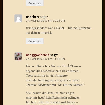
März
Antworten
2016
Februar
2016
markus
sagt:
24. Februar 2007 um 10:56 Uhr
Novem
2015
@moggadodde: wer’s glaubt… bin mal gespannt
Oktobe
auf deinen limerick.
2015
Antworten
Septem
2015
August
moggadodde
sagt:
2015
24. Februar 2007 um 21:14 Uhr
Juli
Einem eXotischen Girl aus GroÃŸkamen
2015
begann die Liebeslust bald zu erlahmen.
Juni
Trost sucht sie in viel Amaretto
2015
doch die Rettung hab ich gleich in petto:
Mai
„Nimm‘ MÃ¤nner mit ‚M‘ nur im Namen!“
2015
Viel besser, das kann ich hier singen,
April
mag mir heut‘ kein Reim mehr gelingen.
2015
Ich hoff‘ sehr, Ihr konntet mal lachen –
März