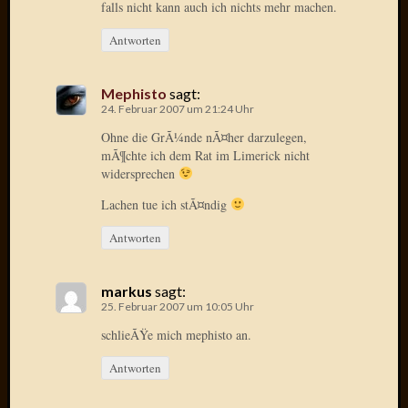
falls nicht kann auch ich nichts mehr machen.
2015
Januar
Antworten
2015
Dezemb
Mephisto
sagt:
2014
24. Februar 2007 um 21:24 Uhr
Novem
2014
Ohne die GrÃ¼nde nÃ¤her darzulegen,
mÃ¶chte ich dem Rat im Limerick nicht
Oktobe
widersprechen
2014
Septem
Lachen tue ich stÃ¤ndig
2014
August
Antworten
2014
Juli
markus
sagt:
2014
25. Februar 2007 um 10:05 Uhr
Juni
schlieÃŸe mich mephisto an.
2014
März
Antworten
2014
Februar