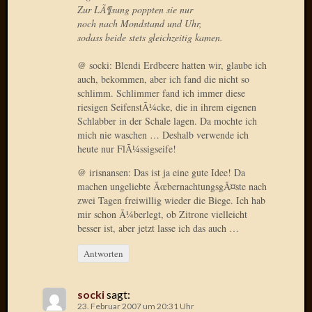
2020
Zur LÃ¶sung poppten sie nur
Novem
noch nach Mondstand und Uhr,
2020
sodass beide stets gleichzeitig kamen.
Oktobe
@ socki: Blendi Erdbeere hatten wir, glaube ich
2020
auch, bekommen, aber ich fand die nicht so
April
schlimm. Schlimmer fand ich immer diese
2020
riesigen SeifenstÃ¼cke, die in ihrem eigenen
Februar
Schlabber in der Schale lagen. Da mochte ich
2020
mich nie waschen … Deshalb verwende ich
Dezemb
heute nur FlÃ¼ssigseife!
2019
@ irisnansen: Das ist ja eine gute Idee! Da
Novem
machen ungeliebte ÃœbernachtungsgÃ¤ste nach
2019
zwei Tagen freiwillig wieder die Biege. Ich hab
Septem
mir schon Ã¼berlegt, ob Zitrone vielleicht
2019
besser ist, aber jetzt lasse ich das auch …
Mai
2019
Antworten
März
2019
socki
sagt:
Februar
23. Februar 2007 um 20:31 Uhr
2019