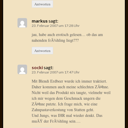
Verwen
Antworten
All
in
markus
sagt:
one
23. Februar 2007 um 17:28 Uhr
Favico
jau, habe auch erotisch gelesen… ob das am
nahenden frÃ¼hling liegt???
Kategori
Antworten
Amazo
Brains
socki
sagt:
Daily
23. Februar 2007 um 17:47 Uhr
Soap
Mit Blendi Erdbeer wurde ich immer traktiert.
Phraseo
Daher kommen auch meine schlechten ZÃ¤hne.
U&D
Nicht weil das Produkt nix taugte, vielmehr weil
WÃ¼rz
ich mir wegen dem Geschmack ungern die
Utopia
ZÃ¤hne putzte. Ich frage mich, wie eine
Vokabu
Zahnpastaverkostung von Statten geht.
Und Jungs, was IHR mal wieder denkt. Das
muÃŸ der FrÃ¼hling sein….
Archiv