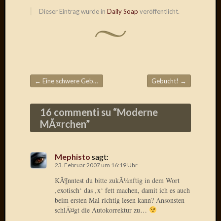
Radulf
Dieser Eintrag wurde in
Daily Soap
veröffentlicht.
Rumpe
RÃ¶Ã¶
Skunkl
Tante
Emma
WÃ¼rz
←
Eine schwere Geburt!
Gebucht!
→
WÃ¼rzb
Beitragsnavigation
WÃ¼rz
Wortmi
16 commenti su “
Moderne
MÃ¤rchen
”
Meta
Mephisto
sagt:
Anmel
23. Februar 2007 um 16:19 Uhr
Eintrag
KÃ¶nntest du bitte zukÃ¼nftig in dem Wort
Feed
‚exotisch‘ das ‚x‘ fett machen, damit ich es auch
Kommen
beim ersten Mal richtig lesen kann? Ansonsten
Feed
schlÃ¤gt die Autokorrektur zu…
WordPr