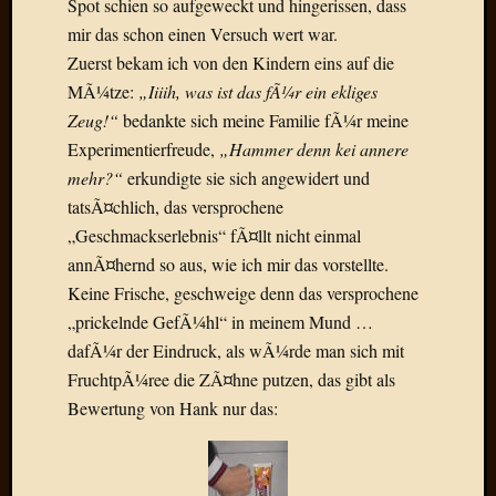
Spot schien so aufgeweckt und hingerissen, dass
Der
mir das schon einen Versuch wert war.
heiÃŸe
Zuerst bekam ich von den Kindern eins auf die
Draht
MÃ¼tze:
„Iiiih, was ist das fÃ¼r ein ekliges
Ralf
zu
Zeug!“
bedankte sich meine Familie fÃ¼r meine
Der
Experimentierfreude,
„Hammer denn kei annere
heiÃŸe
mehr?“
erkundigte sie sich angewidert und
Draht
tatsÃ¤chlich, das versprochene
Mogga
„Geschmackserlebnis“ fÃ¤llt nicht einmal
zu
Der
annÃ¤hernd so aus, wie ich mir das vorstellte.
heiÃŸe
Keine Frische, geschweige denn das versprochene
Draht
„prickelnde GefÃ¼hl“ in meinem Mund …
dafÃ¼r der Eindruck, als wÃ¼rde man sich mit
FruchtpÃ¼ree die ZÃ¤hne putzen, das gibt als
Blogroll
Bewertung von Hank nur das:
Alohad
Anony
Dramaq