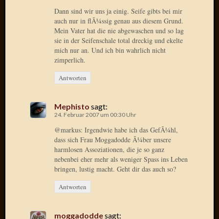
Oktobe
Dann sind wir uns ja einig. Seife gibts bei mir
2018
auch nur in flÃ¼ssig genau aus diesem Grund.
Mein Vater hat die nie abgewaschen und so lag
März
sie in der Seifenschale total dreckig und ekelte
2018
mich nur an. Und ich bin wahrlich nicht
Februar
zimperlich.
2018
Januar
Antworten
2018
Novem
Mephisto
sagt:
2017
24. Februar 2007 um 00:30 Uhr
Oktobe
2017
@markus: Irgendwie habe ich das GefÃ¼hl,
August
dass sich Frau Moggadodde Ã¼ber unsere
harmlosen Assoziationen, die je so ganz
2017
nebenbei eher mehr als weniger Spass ins Leben
Juli
bringen, lustig macht. Geht dir das auch so?
2017
Juni
Antworten
2017
Mai
2017
moggadodde
sagt: