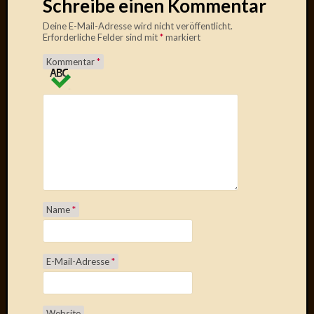
Schreibe einen Kommentar
März
2012
Deine E-Mail-Adresse wird nicht veröffentlicht.
Erforderliche Felder sind mit
*
markiert
Februar
2012
Kommentar
*
Januar
2012
Dezemb
2011
Novem
2011
Oktobe
2011
Septem
Name
*
2011
August
2011
Juli
E-Mail-Adresse
*
2011
Juni
2011
Website