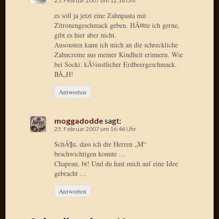
2013
25. Februar 2007 um 12:18 Uhr
Januar
es soll ja jetzt eine Zahnpasta mit
2013
Zitronengeschmack geben. HÃ¤tte ich gerne,
Dezemb
gibt es hier aber nicht.
2012
Ansonsten kann ich mich an die schreckliche
Zahncreme aus meiner Kindheit erinnern. Wie
Novem
bei Socki: kÃ¼nstlicher Erdbeergeschmack.
2012
BÃ„H!
Oktobe
2012
Antworten
Septem
2012
August
moggadodde
sagt:
25. Februar 2007 um 16:46 Uhr
2012
Juli
SchÃ¶n, dass ich die Herren „M“
2012
beschwichtigen konnte …
Juni
Chapeau, bt! Und du hast mich auf eine Idee
2012
gebracht …
Mai
Antworten
2012
April
2012