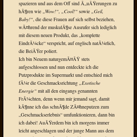
Draht
spazieren und aus dem Off sind Ã„uÃŸerungen zu
hÃ¶ren wie
„Wow!“, „Cool!“
sowie
„Geil,
Baby!“
, die diese Frauen auf sich selbst beziehen,
Neueste
wÃ¤hrend der muskulÃ¶se Ausrufer sich lediglich
Kommen
mit diesem neuen Produkt, das „komplette
Sophie
EindrÃ¼cke“ verspricht, auf englisch natÃ¼rlich,
Lane
die BeiÃŸer poliert.
zu
Ich bin Neuem naturgemÃ¤ÃŸ stets
Contac
aufgeschlossen und nun entdeckte ich die
mit
Putzprodukte im Supermarkt und entschied mich
Dr.
Heigel
fÃ¼r die Geschmacksrichtung
„Exotische
Andrea
Energie“
mit all den eingangs genannten
Arndt
FrÃ¼chten, denn wenn mir jemand sagt, damit
zu
kÃ¶nne ich das schnÃ¶de ZÃ¤hneputzen zum
Dinner
„Geschmackserlebnis“ umfunktionieren, dann bin
for
one
ich dabei! AuÃŸerdem bin ich morgens immer
Mogga
leicht angeschlagen und der junge Mann aus dem
zu