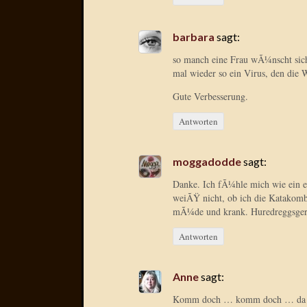
barbara
sagt:
so manch eine Frau wÃ¼nscht sich 
mal wieder so ein Virus, den die W
Gute Verbesserung.
Antworten
moggadodde
sagt:
Danke. Ich fÃ¼hle mich wie ein ei
weiÃŸ nicht, ob ich die Katakomb
mÃ¼de und krank. Huredreggsgera
Antworten
Anne
sagt:
Komm doch … komm doch … da kri