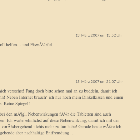
13. März 2007 um 13:52 Uhr
soll helfen… und EiswÃ¼rfel
13. März 2007 um 21:07 Uhr
ch verstehst! Fang doch bitte schon mal an zu buddeln, damit ich
nn! Neben Internet brauch‘ ich nur noch mein Dinkelkissen und einen
te: Keine Spiegel!
bei den mÃ¶gl. Nebenwirkungen fÃ¼r die Tabletten sind auch
n. Ich warte sehnlichst auf diese Nebenwirkung, damit ich mit der
t vorÃ¼bergehend nichts mehr zu tun habe! Gerade heute wÃ¤re ich
gehende aber nachhaltige Entfremdung …