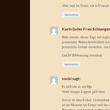
Aber mal im Ernst: ich wÃ¼nsch d
Antworten
Karin (oder Frau Schlang
Bitte darum, dieser Tage auf jegli
grenzender Wahrscheinlichkeit ho
potenzielle Gefahr darstellen. Auc
GutÃ¤ BÃ¤sserung trotzdem.
Antworten
socki
sagt:
Es blÃ¼ht so schÃ¶n
wenn moggis Lippen glÃ¼hen.
Sowas ist oberÃ¼bel. Gottseidank
ist im Moment im Eimer und das n
Besserung und knutsch nicht wild 