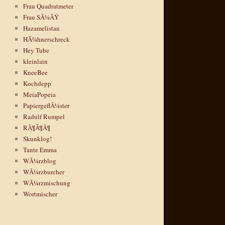
Frau Quadratmeter
Frau SÃ¼ÃŸ
Hazamelistan
HÃ¼hnerschreck
Hey Tube
kleinlain
KneeBee
Kochdepp
MeiaPopeia
PapiergeflÃ¼ster
Radulf Rumpel
RÃ¶Ã¶Ã¶
Skunklog!
Tante Emma
WÃ¼rzblog
WÃ¼rzburcher
WÃ¼rzmischung
Wortmischer