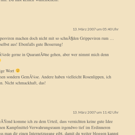
13. März 2007 um 05:40 Uhr
rpesviren machen doch nicht mit so schnÃ¶den Grippeviren rum …
e selbst aus! Ebenfalls gute Besserung!
wÃ¼rde gerne in QuarantÃ¤ne gehen, aber wer nimmt mich denn
tige Wort
men sondern GemÃ¼se. Andere haben vielleicht Rosenlippen, ich
. Nicht schmackhaft, das!
13. März 2007 um 11:42 Uhr
end komme ich zu dem Urteil, dass vernichten keine gute Idee
inen Kampfmittel-Verwahrungsraum irgendwo tief im Erdinneren
s man dir einen Internetzugang gibt, damit du weiter bloggen kannst