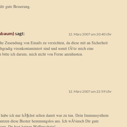
ir gute Besserung.
enbaum)
sagt:
12. März 2007 um 20:40 Uhr
che Zusendung von Emails zu verzichten, da diese mit an Sicherheit
chgradig virenkontaminiert sind und somit fÃ¼r mich eine
h bitte ich darum, mich nicht von Ferne anzuhusten.
12. März 2007 um 22:59 Uhr
 habe ich nur hÃ¶chst selten damit was zu tun. Dein Immunsysthem
utzen diese Biester hemmungslos aus. Ich wÃ¼nsch Dir gute
rum. Du hast keinen Waffenschein!