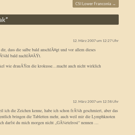
CSI Lower Franconia
→
ak
”
12. März 2007 um 12:27 Uhr
ir, dass die salbe bald anschlÃ¤gt und vor allem dieses
Ã¼hl bald nachlÃ¤ÃŸt.
kel wie drauÃŸen die krokusse…macht auch nicht wirklich
12. März 2007 um 12:58 Uhr
il ich die Zeichen kenne, habe ich schon frÃ¼h geschmiert, aber das
entlich bringen die Tabletten mehr, auch weil mir die Lymphknoten
lich darfst du mich morgen nicht „GÃ¼rtelrosi“ nennen …