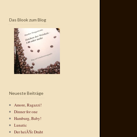
Das Blook zum Blog
Neueste Beiträge
Amore, Ragazzi!
Dinner for one
Hamburg, Baby!
Lunatic
Der heiÃŸe Draht