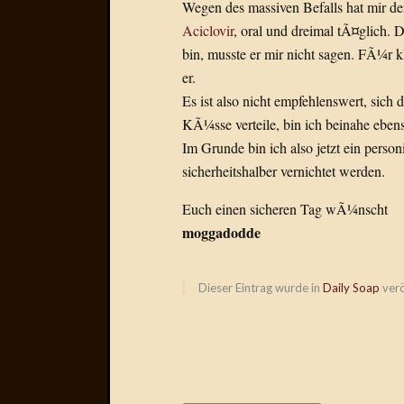
Wegen des massiven Befalls hat mir de
Aciclovir
, oral und dreimal tÃ¤glich.
bin, musste er mir nicht sagen. FÃ¼r k
er.
Es ist also nicht empfehlenswert, sich
KÃ¼sse verteile, bin ich beinahe eben
Im Grunde bin ich also jetzt ein personi
sicherheitshalber vernichtet werden.
Euch einen sicheren Tag wÃ¼nscht
moggadodde
Dieser Eintrag wurde in
Daily Soap
verö