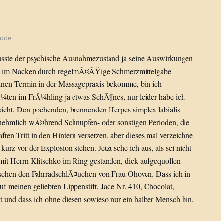
dde
musste der psychische Ausnahmezustand ja seine Auswirkungen
n im Nacken durch regelmÃ¤ÃŸige Schmerzmittelgabe
einen Termin in der Massagepraxis bekomme, bin ich
ten im FrÃ¼hling ja etwas SchÃ¶nes, nur leider habe ich
cht. Den pochenden, brennenden Herpes simplex labialis
ornehmlich wÃ¤hrend Schnupfen- oder sonstigen Perioden, die
n Tritt in den Hintern versetzen, aber dieses mal verzeichne
kurz vor der Explosion stehen. Jetzt sehe ich aus, als sei nicht
mit Herrn Klitschko im Ring gestanden, dick aufgequollen
schen den FahrradschlÃ¤uchen von Frau Ohoven. Dass ich in
f meinen geliebten Lippenstift, Jade Nr. 410, Chocolat,
bst und dass ich ohne diesen sowieso nur ein halber Mensch bin,