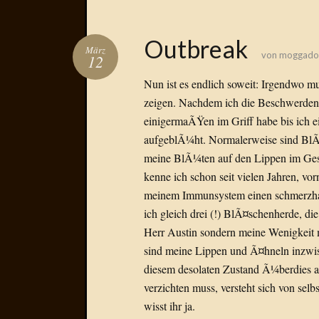
Outbreak
März
von
moggado
12
Nun ist es endlich soweit: Irgendwo 
zeigen. Nachdem ich die Beschwerde
einigermaÃŸen im Griff habe bis ich 
aufgeblÃ¼ht. Normalerweise sind BlÃ¼
meine BlÃ¼ten auf den Lippen im Gesi
kenne ich schon seit vielen Jahren, v
meinem Immunsystem einen schmerzhafte
ich gleich drei (!) BlÃ¤schenherde, die 
Herr Austin sondern meine Wenigkeit 
sind meine Lippen und Ã¤hneln inzwi
diesem desolaten Zustand Ã¼berdies au
verzichten muss, versteht sich von sel
wisst ihr ja.