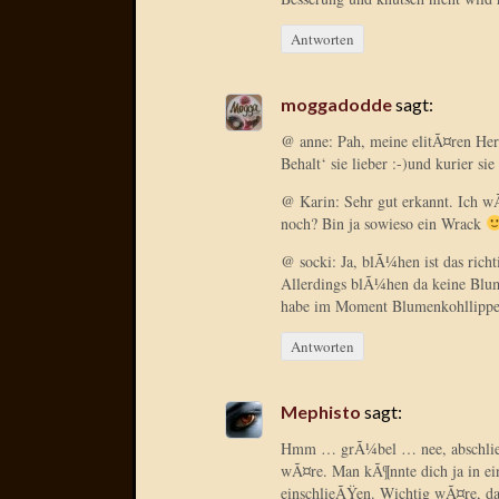
Antworten
moggadodde
sagt:
@ anne: Pah, meine elitÃ¤ren He
Behalt‘ sie lieber :-)und kurier si
@ Karin: Sehr gut erkannt. Ich 
noch? Bin ja sowieso ein Wrack
@ socki: Ja, blÃ¼hen ist das rich
Allerdings blÃ¼hen da keine Blu
habe im Moment Blumenkohllippen
Antworten
Mephisto
sagt:
Hmm … grÃ¼bel … nee, abschlieÃŸ
wÃ¤re. Man kÃ¶nnte dich ja in e
einschlieÃŸen. Wichtig wÃ¤re, das