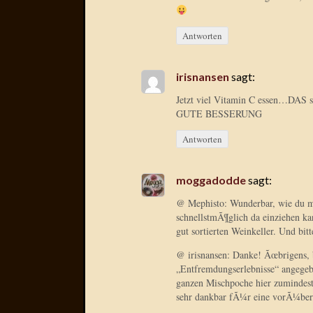
Antworten
irisnansen
sagt:
Jetzt viel Vitamin C essen…DAS 
GUTE BESSERUNG
Antworten
moggadodde
sagt:
@ Mephisto: Wunderbar, wie du mi
schnellstmÃ¶glich da einziehen ka
gut sortierten Weinkeller. Und bit
@ irisnansen: Danke! Ãœbrigens, 
„Entfremdungserlebnisse“ angegebe
ganzen Mischpoche hier zumindes
sehr dankbar fÃ¼r eine vorÃ¼ber