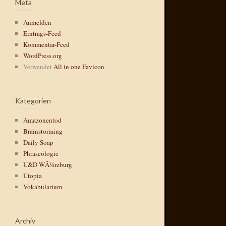
Meta
Anmelden
Eintrags-Feed
Kommentar-Feed
WordPress.org
Verwendet
All in one Favicon
Kategorien
Amazonentod
Brainstorming
Daily Soap
Phraseologie
U&D WÃ¼rzburg
Utopia
Vokabularium
Archiv