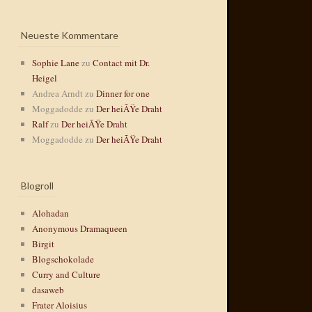
Neueste Kommentare
Sophie Lane
zu
Contact mit Dr.
Heigel
Andrea Arndt
zu
Dinner for one
Moggadodde
zu
Der heiÃŸe Draht
Ralf
zu
Der heiÃŸe Draht
Moggadodde
zu
Der heiÃŸe Draht
Blogroll
Alohadan
Anonymous Dramaqueen
Birgit
Blogschokolade
Curry and Culture
dasaweb
Frater Aloisius