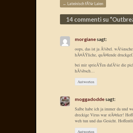
←
Lateinisch fÃ¼r Laien
Beitragsnavigation
14 commenti su “
Outbre
morgiane
sagt:
oops, das ist ja Ã¼bel. wÃ¼nsche d
hÃ¤ÃŸliche, quÃ¤lende druckgef
bei mir sprieÃŸen dafÃ¼r die pic
hÃ¼bsch…
Antworten
moggadodde
sagt:
Salbe habe ich ja immer da und we
dreckige Virus war stÃ¤rker! Hoff
weh tun und das Gesicht. Hoffent
Antworten