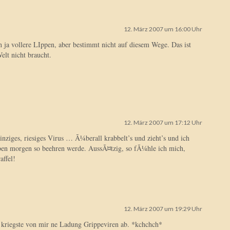
12. März 2007 um 16:00 Uhr
ja vollere LIppen, aber bestimmt nicht auf diesem Wege. Das ist
elt nicht braucht.
12. März 2007 um 17:12 Uhr
nziges, riesiges Virus … Ã¼berall krabbelt’s und zieht’s und ich
en morgen so beehren werde. AussÃ¤tzig, so fÃ¼hle ich mich,
ffel!
12. März 2007 um 19:29 Uhr
egste von mir ne Ladung Grippeviren ab. *kchchch*