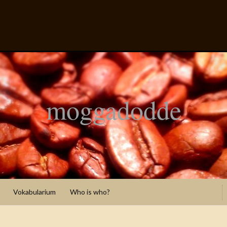
moggadodde
Vokabularium
Who is who?