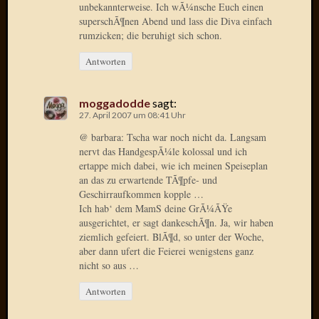
unbekannterweise. Ich wÃ¼nsche Euch einen
Dezemb
superschÃ¶nen Abend und lass die Diva einfach
2007
rumzicken; die beruhigt sich schon.
Novem
2007
Antworten
Oktobe
2007
moggadodde
sagt:
Septem
27. April 2007 um 08:41 Uhr
2007
@ barbara: Tscha war noch nicht da. Langsam
August
nervt das HandgespÃ¼le kolossal und ich
2007
ertappe mich dabei, wie ich meinen Speiseplan
Juli
an das zu erwartende TÃ¶pfe- und
2007
Geschirraufkommen kopple …
Juni
Ich hab‘ dem MamS deine GrÃ¼ÃŸe
2007
ausgerichtet, er sagt dankeschÃ¶n. Ja, wir haben
Mai
ziemlich gefeiert. BlÃ¶d, so unter der Woche,
2007
aber dann ufert die Feierei wenigstens ganz
April
nicht so aus …
2007
Antworten
März
2007