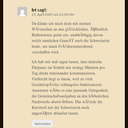
März
bt
sagt:
2012
25. April 2007 um 21:30 Uhr
Februar
Da klinke ich mich doch mit meinen
2012
WÃ¼nschen an den glÃ¼cklichen, Ã¶ffentlich
Januar
Bediensteten gerne ein, unabhÃ¤ngig davon
2012
welch sinnlichen GenuÃŸ euch die Schweizerin
Dezemb
heute, am lauen FrÃ¼hsommerabend,
2011
verschaffen wird.
Novem
2011
Ich hab mir mal sagen lassen, dass deutsche
Ehepaare im Schnitt nur wenige Minuten pro
Oktobe
Tag direkt miteinander kommunizieren.
2011
Vielleicht liegt es daran, weil zu viele
Septem
GeschirrspÃ¼ler reibungslos funktionieren.
2011
Ansonsten wÃ¤re es eine passende Gelegenheit,
August
die Gemeinschaftsaufgaben an den hÃ¤uslichen
2011
Nachwuchs abzuwÃ¤lzen. Das wÃ¼rde die
Juli
Kurzweil mit der Schweizerin noch
2011
ungestÃ¶rter ablaufen lassen.
Juni
Antworten
2011