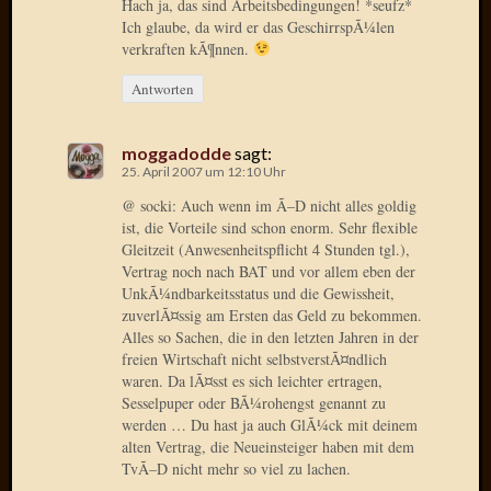
Hach ja, das sind Arbeitsbedingungen! *seufz*
Verwen
Ich glaube, da wird er das GeschirrspÃ¼len
All
verkraften kÃ¶nnen.
in
one
Antworten
Favico
moggadodde
sagt:
25. April 2007 um 12:10 Uhr
Kategori
@ socki: Auch wenn im Ã–D nicht alles goldig
Amazo
ist, die Vorteile sind schon enorm. Sehr flexible
Brains
Gleitzeit (Anwesenheitspflicht 4 Stunden tgl.),
Daily
Vertrag noch nach BAT und vor allem eben der
UnkÃ¼ndbarkeitsstatus und die Gewissheit,
Soap
zuverlÃ¤ssig am Ersten das Geld zu bekommen.
Phraseo
Alles so Sachen, die in den letzten Jahren in der
U&D
freien Wirtschaft nicht selbstverstÃ¤ndlich
WÃ¼rz
waren. Da lÃ¤sst es sich leichter ertragen,
Utopia
Sesselpuper oder BÃ¼rohengst genannt zu
Vokabu
werden … Du hast ja auch GlÃ¼ck mit deinem
alten Vertrag, die Neueinsteiger haben mit dem
TvÃ–D nicht mehr so viel zu lachen.
Archiv