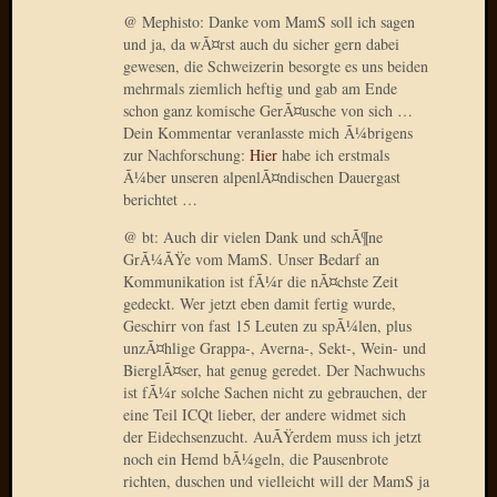
@ Mephisto: Danke vom MamS soll ich sagen
2010
und ja, da wÃ¤rst auch du sicher gern dabei
Juni
gewesen, die Schweizerin besorgte es uns beiden
2010
mehrmals ziemlich heftig und gab am Ende
Mai
schon ganz komische GerÃ¤usche von sich …
2010
Dein Kommentar veranlasste mich Ã¼brigens
April
zur Nachforschung:
Hier
habe ich erstmals
2010
Ã¼ber unseren alpenlÃ¤ndischen Dauergast
März
berichtet …
2010
@ bt: Auch dir vielen Dank und schÃ¶ne
Februar
GrÃ¼ÃŸe vom MamS. Unser Bedarf an
2010
Kommunikation ist fÃ¼r die nÃ¤chste Zeit
Januar
gedeckt. Wer jetzt eben damit fertig wurde,
2010
Geschirr von fast 15 Leuten zu spÃ¼len, plus
Dezemb
unzÃ¤hlige Grappa-, Averna-, Sekt-, Wein- und
2009
BierglÃ¤ser, hat genug geredet. Der Nachwuchs
Novem
ist fÃ¼r solche Sachen nicht zu gebrauchen, der
eine Teil ICQt lieber, der andere widmet sich
2009
der Eidechsenzucht. AuÃŸerdem muss ich jetzt
Oktobe
noch ein Hemd bÃ¼geln, die Pausenbrote
2009
richten, duschen und vielleicht will der MamS ja
Septem