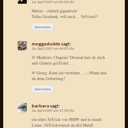
2008
26. April 2007 um 02:54 Uhr
Oktobe
Marius – einfach gigantisch!
2008
Tolles Geschenk, will auch… *hÃ¼stel*
Septem
2008
Antworten
August
2008
moggadodde
sagt:
Juli
26. April 2007 um 06:03 Uhr
2008
@ Mephisto: Chapeau! Diesmal hast du mich
Juni
aufs Glatteis gefÃ¼hrt …
2008
Mai
@ Georg: Kann ich verstehen … ;-)Wann hast
2008
du denn Geburtstag?
April
Antworten
2008
März
2008
barbara
sagt:
Februar
26. April 2007 um 17:58 Uhr
2008
ein tolles StÃ¼ck von MMW und es macht
Januar
Laune. GlÃ¼ckwunsch an den MamS
2008