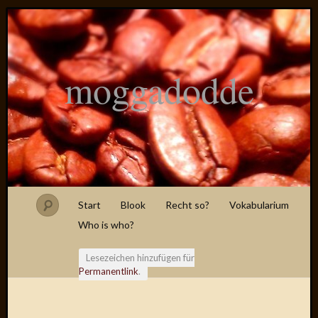
moggadodde
Start
Blook
Recht so?
Vokabularium
Who is who?
Lesezeichen hinzufügen für
Permanentlink
.