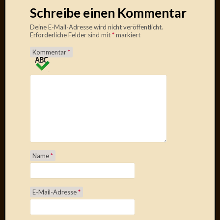
Februar
Schreibe einen Kommentar
2007
Januar
Deine E-Mail-Adresse wird nicht veröffentlicht.
Erforderliche Felder sind mit
*
markiert
2007
Dezemb
Kommentar
*
2006
Novem
2006
Oktobe
2006
Septem
2006
August
2006
Name
*
Juli
2006
Juni
2006
E-Mail-Adresse
*
Mai
2006