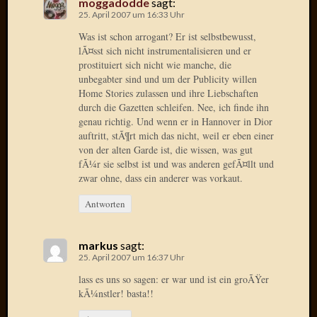
moggadodde
sagt:
2014
25. April 2007 um 16:33 Uhr
Januar
Was ist schon arrogant? Er ist selbstbewusst,
2014
lÃ¤sst sich nicht instrumentalisieren und er
Dezemb
prostituiert sich nicht wie manche, die
2013
unbegabter sind und um der Publicity willen
Oktobe
Home Stories zulassen und ihre Liebschaften
2013
durch die Gazetten schleifen. Nee, ich finde ihn
Septem
genau richtig. Und wenn er in Hannover in Dior
2013
auftritt, stÃ¶rt mich das nicht, weil er eben einer
August
von der alten Garde ist, die wissen, was gut
2013
fÃ¼r sie selbst ist und was anderen gefÃ¤llt und
zwar ohne, dass ein anderer was vorkaut.
Juni
2013
Antworten
Mai
2013
April
markus
sagt:
2013
25. April 2007 um 16:37 Uhr
März
lass es uns so sagen: er war und ist ein groÃŸer
2013
kÃ¼nstler! basta!!
Februar