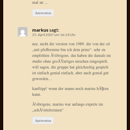
März
mal an …
2016
Antworten
Februar
2016
Novem
markus
sagt:
2015
25. April 2007 um 16:14 Uhr
Oktobe
nee, nicht die version von 1989. die von der cd
2015
„mit pfefferminz bin ich dein prinz“. sehr zu
Septem
empfehlen Ã¼brigens. das haben die damals im
2015
studio ohne groÃŸartiges mischen eingespielt.
August
will sagen, die gruppe hat gleichzeitig gespielt.
2015
ist einfach genial einfach, aber auch genial gut
Juli
geworden…
2015
kauftipp! wenn der mams noch marius hÃ¶ren
Juni
kann.
2015
Mai
Ã¼brigens, marius war anfangs experte im
2015
„schÃ¼ttelreimen“
April
Antworten
2015
März