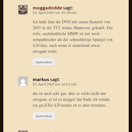
2015
moggadodde
sagt:
Januar
25. April 2007 um 16:18 Uhr
2015
Ich habe ihm die DVD mit einem Konzert von
Dezemb
2005 in der TUI Arena, Hannover, gekauft. Der
2014
reife, nachdenkliche MMW ist mir noch
Novem
sympathischer als der schnodderige Spargel von
2014
frÃ¼her, auch wenn er manchmal etwas
Oktobe
arrogant wirkt.
2014
Antworten
Septem
2014
August
markus
sagt:
2014
25. April 2007 um 16:21 Uhr
Juli
die ist auch sehr gut. aber er wirkt nicht nur
2014
arrogant, er ist es mogga! das finde ich schade.
Juni
ein groÃŸer kÃ¼nstler ist er aber trotzdem.
2014
März
Antworten
2014
Februar