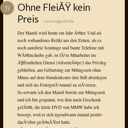
Das
Ohne FleiÃŸ kein
Apr.
Blook
25
zum
Preis
Blog
von
moggadodde
Der MamS wird heute ein Jahr Ã¤lter. Und als
noch vorhandenes Relikt aus den Zeiten, als es
noch autofreie Sonntage und bunte Telefone mit
Neueste
WÃ¤hlscheibe gab, ist fÃ¼r Mitarbeiter im
Beiträge
Ã¶ffentlichen Dienst (AltvertrÃ¤ge!) das Privileg
Amore,
geblieben, am Geburtstag zur Mittagszeit ohne
Ragazz
Minus auf dem Stundenkonto den Stift abzulegen
Dinner
und sich ins FeiergetÃ¼mmel zu stÃ¼rzen.
for
So erwarte ich den MamS bereits zur Mittagszeit
one
Hambur
und ich bin gespannt, wie ihm mein Geschenk
Baby!
gefÃ¤llt, die letzte DVD von MMW habe ich
Lunati
besorgt, weil er sich irgendwann einmal positiv
Der
darÃ¼ber geÃ¤uÃŸert hatte.
heiÃŸe