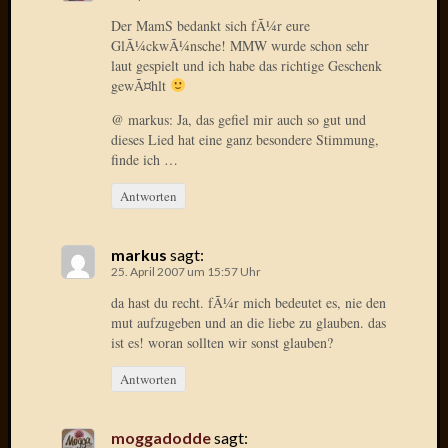
2020
Der MamS bedankt sich fÃ¼r eure
Novem
GlÃ¼ckwÃ¼nsche! MMW wurde schon sehr
2020
laut gespielt und ich habe das richtige Geschenk
Oktobe
gewÃ¤hlt
2020
April
@ markus: Ja, das gefiel mir auch so gut und
2020
dieses Lied hat eine ganz besondere Stimmung,
finde ich …
Februar
2020
Antworten
Dezemb
2019
Novem
markus
sagt:
2019
25. April 2007 um 15:57 Uhr
Septem
da hast du recht. fÃ¼r mich bedeutet es, nie den
2019
mut aufzugeben und an die liebe zu glauben. das
Mai
ist es! woran sollten wir sonst glauben?
2019
Antworten
März
2019
Februar
moggadodde
sagt:
2019