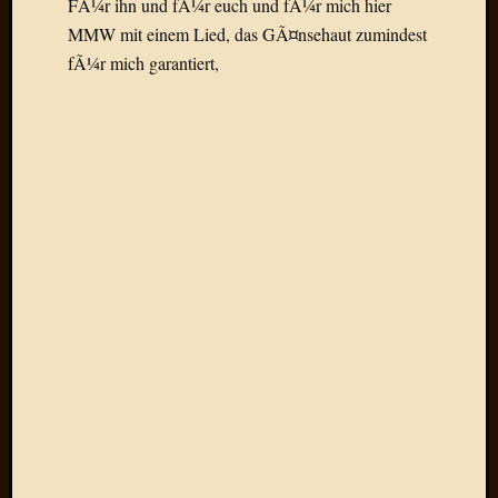
FÃ¼r ihn und fÃ¼r euch und fÃ¼r mich hier
Draht
MMW mit einem Lied, das GÃ¤nsehaut zumindest
fÃ¼r mich garantiert,
Neueste
Kommen
Sophie
Lane
zu
Contac
mit
Dr.
Heigel
Andrea
Arndt
zu
Dinner
for
one
Mogga
zu