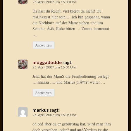
25. April 2007 um 16:00 Uhr
Oktobe
Da hast du Recht, viel bleibt da nicht! Du
2018
mÃ¼sstest hier sein … ich bin gespannt, wann
März
die Nachbarn auf der Matte stehen und um
2018
Schuhe, Ã¤h, Ruhe bitten … Zuuuu laaaauuut
Februar
….
2018
Januar
Antworten
2018
Novem
moggadodde
sagt:
2017
25. April 2007 um 16:01 Uhr
Oktobe
Jetzt hat der MamS die Fernbedienung verlegt
2017
… hhaaaa …. und Marius plÃ¤rrt weiter …
August
2017
Antworten
Juli
2017
Juni
markus
sagt:
2017
25. April 2007 um 16:05 Uhr
Mai
oh oh! aber da er geburtstag hat, wird man ihm
2017
doch verzeihen, oder? und auÃŸerdem ist die