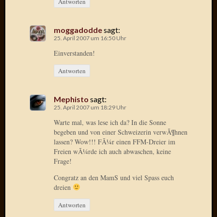
2013
Antworten
Januar
2013
moggadodde
sagt:
Dezemb
25. April 2007 um 16:50 Uhr
2012
Einverstanden!
Novem
2012
Antworten
Oktobe
2012
Septem
Mephisto
sagt:
2012
25. April 2007 um 18:29 Uhr
August
Warte mal, was lese ich da? In die Sonne
2012
begeben und von einer Schweizerin verwÃ¶hnen
Juli
lassen? Wow!!! FÃ¼r einen FFM-Dreier im
2012
Freien wÃ¼rde ich auch abwaschen, keine
Juni
Frage!
2012
Congratz an den MamS und viel Spass euch
Mai
dreien
2012
April
Antworten
2012