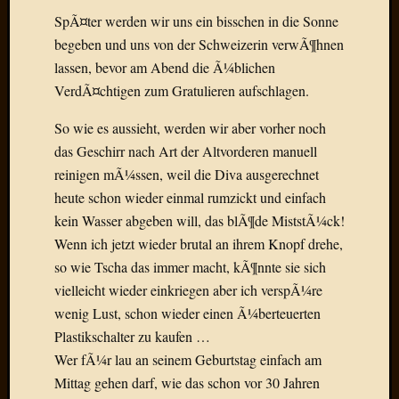
Der
SpÃ¤ter werden wir uns ein bisschen in die Sonne
heiÃŸe
begeben und uns von der Schweizerin verwÃ¶hnen
Draht
lassen, bevor am Abend die Ã¼blichen
Ralf
VerdÃ¤chtigen zum Gratulieren aufschlagen.
zu
Der
So wie es aussieht, werden wir aber vorher noch
heiÃŸe
das Geschirr nach Art der Altvorderen manuell
Draht
Mogga
reinigen mÃ¼ssen, weil die Diva ausgerechnet
zu
heute schon wieder einmal rumzickt und einfach
Der
kein Wasser abgeben will, das blÃ¶de MiststÃ¼ck!
heiÃŸe
Wenn ich jetzt wieder brutal an ihrem Knopf drehe,
Draht
so wie Tscha das immer macht, kÃ¶nnte sie sich
vielleicht wieder einkriegen aber ich verspÃ¼re
Blogroll
wenig Lust, schon wieder einen Ã¼berteuerten
Plastikschalter zu kaufen …
Alohad
Wer fÃ¼r lau an seinem Geburtstag einfach am
Anony
Mittag gehen darf, wie das schon vor 30 Jahren
Dramaq