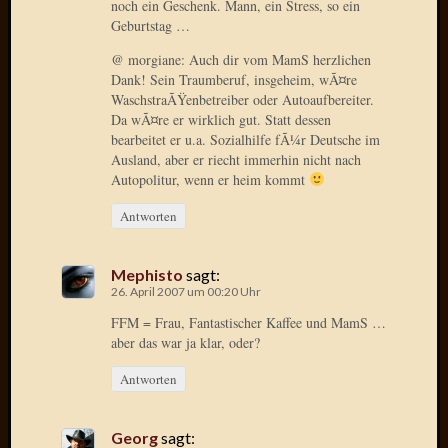
noch ein Geschenk. Mann, ein Stress, so ein
2009
Geburtstag …
August
2009
@ morgiane: Auch dir vom MamS herzlichen
Dank! Sein Traumberuf, insgeheim, wÃ¤re
Juli
WaschstraÃŸenbetreiber oder Autoaufbereiter.
2009
Da wÃ¤re er wirklich gut. Statt dessen
Juni
bearbeitet er u.a. Sozialhilfe fÃ¼r Deutsche im
2009
Ausland, aber er riecht immerhin nicht nach
Mai
Autopolitur, wenn er heim kommt
2009
April
Antworten
2009
März
Mephisto
sagt:
2009
26. April 2007 um 00:20 Uhr
Februar
2009
FFM = Frau, Fantastischer Kaffee und MamS …
aber das war ja klar, oder?
Januar
2009
Antworten
Dezemb
2008
Novem
Georg
sagt: