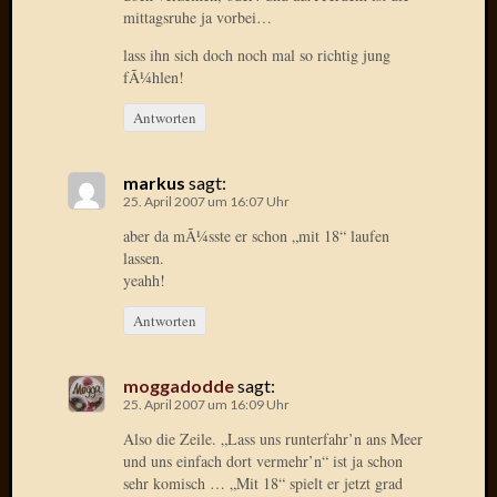
April
mittagsruhe ja vorbei…
2017
lass ihn sich doch noch mal so richtig jung
Februar
fÃ¼hlen!
2017
Januar
Antworten
2017
Dezemb
markus
sagt:
2016
25. April 2007 um 16:07 Uhr
Oktobe
2016
aber da mÃ¼sste er schon „mit 18“ laufen
Septem
lassen.
yeahh!
2016
August
Antworten
2016
Juni
2016
moggadodde
sagt:
Mai
25. April 2007 um 16:09 Uhr
2016
Also die Zeile. „Lass uns runterfahr’n ans Meer
April
und uns einfach dort vermehr’n“ ist ja schon
2016
sehr komisch … „Mit 18“ spielt er jetzt grad