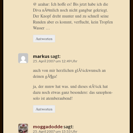
@ azahar: Ich hoffe es! Bis jetzt habe ich die
Diva nÃ¤mlich noch nicht gangbar gekriegt.
Januar
Der Knopf dreht munter und zu schnell seine
2025
Runden aber es kommt, verflucht, kein Tropfen
Juli
Wasser …
2022
Mai
Antworten
2022
April
markus
sagt:
2022
25. April 2007 um 12:49 Uhr
Novem
2021
auch von mir herzlichen glÃ¼ckwunsch an
Septem
deinen gÃ¶ga!
2021
ja, der mmw hat was. und dieses stÃ¼ck hat
Juli
dazu noch etwas ganz besondere: das saxophon-
2021
solo ist atemberaubend!
Juni
2021
Antworten
Februar
2021
moggadodde
sagt:
Dezemb
25. April 2007 um 15:53 Uhr