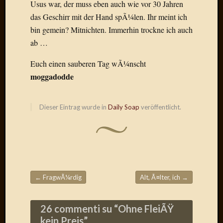
Birgit
Usus war, der muss eben auch wie vor 30 Jahren
Blogsc
das Geschirr mit der Hand spÃ¼len. Ihr meint ich
Curry
bin gemein? Mitnichten. Immerhin trockne ich auch
and
ab …
Culture
dasawe
Euch einen sauberen Tag wÃ¼nscht
Frater
moggadodde
Aloisiu
Frau
Quadra
Dieser Eintrag wurde in
Daily Soap
veröffentlicht.
Frau
SÃ¼Ã
Hazame
HÃ¼hne
Hey
Tube
kleinla
←
FragwÃ¼rdig
Alt, Ã¤lter, ich
→
Beitragsnavigation
KneeB
Kochd
26 commenti su “
Ohne FleiÃŸ
MeiaPo
kein Preis
”
Papierg