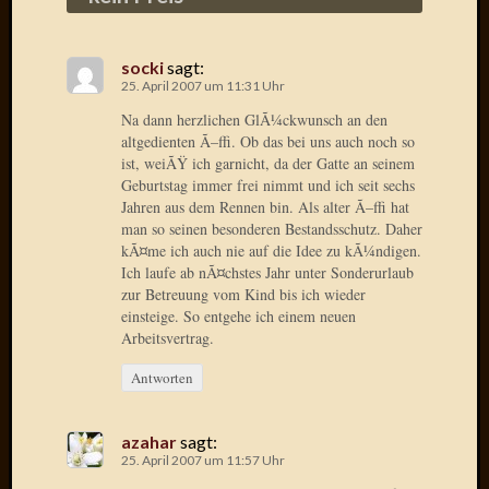
Radulf
Rumpe
socki
sagt:
RÃ¶Ã¶
25. April 2007 um 11:31 Uhr
Skunkl
Tante
Na dann herzlichen GlÃ¼ckwunsch an den
Emma
altgedienten Ã–ffi. Ob das bei uns auch noch so
ist, weiÃŸ ich garnicht, da der Gatte an seinem
WÃ¼rz
Geburtstag immer frei nimmt und ich seit sechs
WÃ¼rzb
Jahren aus dem Rennen bin. Als alter Ã–ffi hat
WÃ¼rz
man so seinen besonderen Bestandsschutz. Daher
Wortmi
kÃ¤me ich auch nie auf die Idee zu kÃ¼ndigen.
Ich laufe ab nÃ¤chstes Jahr unter Sonderurlaub
zur Betreuung vom Kind bis ich wieder
Meta
einsteige. So entgehe ich einem neuen
Arbeitsvertrag.
Anmel
Eintrag
Antworten
Feed
Kommen
azahar
sagt:
Feed
25. April 2007 um 11:57 Uhr
WordPr