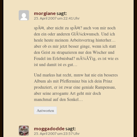
Mai
2011
morgiane
sagt:
April
25. April 2007 um 22:41 Uhr
2011
spÃ¤t, aber nicht zu spÃ¤t? auch von mir noch
März
den ein oder anderen GlÃ¼ckwunsch. Und ich
2011
heule heute meinem Arbeitsvertrag hinterher…
Februar
aber ob es mir jetzt besser ginge, wenn ich statt
2011
den Geist zu strapazieren nur den Wischer und
Januar
Feudel im Erlebnisbad? mÃ¼ÃŸig, es ist wie es
2011
ist und damit ist es gut…
Dezemb
Und markus hat recht, mmw hat nie ein besseres
2010
Album als mit Pfefferminz bin ich dein Prinz
Novem
produziert, er ist zwar eine geniale Rampensau,
2010
aber seine arrogante Art geht mir doch
Oktobe
manchmal auf den Senkel…
2010
Septem
Antworten
2010
August
moggadodde
sagt:
2010
25. April 2007 um 23:57 Uhr
Juli