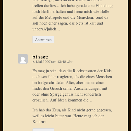
2020
treffen durftest…ich habe gerade eine Einladung
Novem
nach Berlin erhalten und freue mich wie Bolle
2020
auf die Metropole und die Menschen…und da
Oktobe
soll noch einer sagen, das Netz ist kalt und
2020
unpersÃ¶nlich…
April
Antworten
2020
Februar
2020
bt
sagt:
Dezemb
6. Mai 2007 um 13:48 Uhr
2019
Es mag ja sein, dass die Riechsensoren der Kids
Novem
noch sensibler reagieren, als die eines Menschen
2019
im fortgeschritteten Alter, aber meinereiner
Septem
findet den Geruch seiner Ausscheidungen mit
2019
oder ohne Spargelgenuss nicht sonderlich
Mai
erbaulich. Auf Ideen kommen die…
2019
Ich hab das Zeug als Kind nicht gerne gegessen,
März
weil es leicht bitter war. Heute mag ich den
2019
Kontrast.
Februar
2019