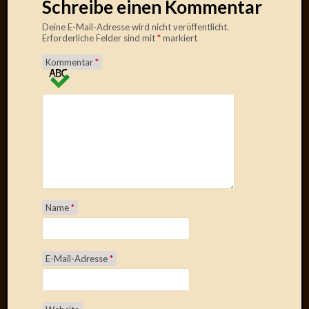
Schreibe einen Kommentar
2014
Januar
Deine E-Mail-Adresse wird nicht veröffentlicht.
2014
Erforderliche Felder sind mit
*
markiert
Dezemb
Kommentar
*
2013
Oktobe
2013
Septem
2013
August
2013
Juni
2013
Mai
Name
*
2013
April
2013
E-Mail-Adresse
*
März
2013
Februar