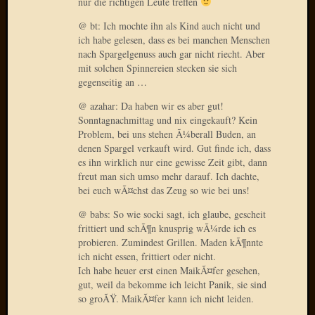
nur die richtigen Leute treffen
März
2016
@ bt: Ich mochte ihn als Kind auch nicht und
Februar
ich habe gelesen, dass es bei manchen Menschen
2016
nach Spargelgenuss auch gar nicht riecht. Aber
Novem
mit solchen Spinnereien stecken sie sich
2015
gegenseitig an …
Oktobe
@ azahar: Da haben wir es aber gut!
2015
Sonntagnachmittag und nix eingekauft? Kein
Septem
Problem, bei uns stehen Ã¼berall Buden, an
2015
denen Spargel verkauft wird. Gut finde ich, dass
August
es ihn wirklich nur eine gewisse Zeit gibt, dann
2015
freut man sich umso mehr darauf. Ich dachte,
Juli
bei euch wÃ¤chst das Zeug so wie bei uns!
2015
@ babs: So wie socki sagt, ich glaube, gescheit
Juni
frittiert und schÃ¶n knusprig wÃ¼rde ich es
2015
probieren. Zumindest Grillen. Maden kÃ¶nnte
Mai
ich nicht essen, frittiert oder nicht.
2015
Ich habe heuer erst einen MaikÃ¤fer gesehen,
April
gut, weil da bekomme ich leicht Panik, sie sind
2015
so groÃŸ. MaikÃ¤fer kann ich nicht leiden.
März