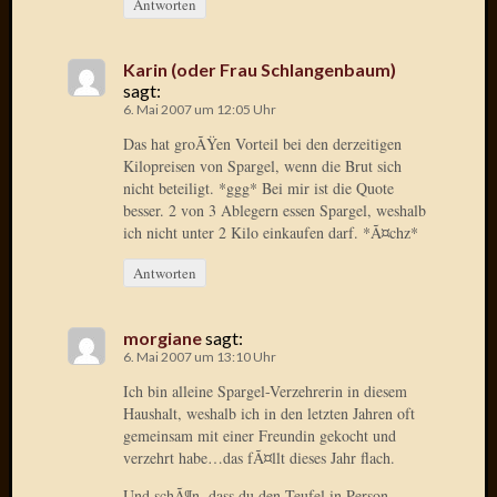
Antworten
Januar
2025
Karin (oder Frau Schlangenbaum)
Juli
sagt:
6. Mai 2007 um 12:05 Uhr
2022
Mai
Das hat groÃŸen Vorteil bei den derzeitigen
2022
Kilopreisen von Spargel, wenn die Brut sich
April
nicht beteiligt. *ggg* Bei mir ist die Quote
besser. 2 von 3 Ablegern essen Spargel, weshalb
2022
ich nicht unter 2 Kilo einkaufen darf. *Ã¤chz*
Novem
2021
Antworten
Septem
2021
Juli
morgiane
sagt:
2021
6. Mai 2007 um 13:10 Uhr
Juni
Ich bin alleine Spargel-Verzehrerin in diesem
2021
Haushalt, weshalb ich in den letzten Jahren oft
Februar
gemeinsam mit einer Freundin gekocht und
2021
verzehrt habe…das fÃ¤llt dieses Jahr flach.
Dezemb
Und schÃ¶n, dass du den Teufel in Person