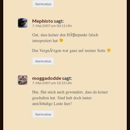
Antworten
2015
Januar
2015
Mephisto
sagt:
Dezemb
7. Mai 2007 um 00:11 Uhr
2014
Gut, dass keiner den HÃ¶hepunkt falsch
Novem
interpretiert hat
2014
Oktobe
Das VergnÃ¼gen war ganz auf meiner Seite
2014
Antworten
Septem
2014
August
moggadodde
sagt:
2014
7. Mai 2007 um 10:13 Uhr
Juli
Hm. Hat mich auch gewundert, dass da keiner
2014
geschalten hat. Sind halt doch lauter
Juni
anstÃ¤ndige Leute hier!
2014
März
Antworten
2014
Februar