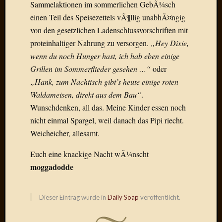
Birgit
Sammelaktionen im sommerlichen GebÃ¼sch
Blogsc
einen Teil des Speisezettels vÃ¶llig unabhÃ¤ngig
Curry
von den gesetzlichen Ladenschlussvorschriften mit
and
proteinhaltiger Nahrung zu versorgen.
„Hey Dixie,
Culture
wenn du noch Hunger hast, ich hab eben einige
dasawe
Frater
Grillen im Sommerflieder gesehen …“
oder
Aloisiu
„Hank, zum Nachtisch gibt’s heute einige roten
Frau
Waldameisen, direkt aus dem Bau“
.
Quadra
Wunschdenken, all das. Meine Kinder essen noch
Frau
nicht einmal Spargel, weil danach das Pipi riecht.
SÃ¼Ã
Weicheicher, allesamt.
Hazame
HÃ¼hne
Euch eine knackige Nacht wÃ¼nscht
Hey
moggadodde
Tube
kleinla
KneeB
Dieser Eintrag wurde in
Daily Soap
veröffentlicht.
Kochd
MeiaPo
Papierg