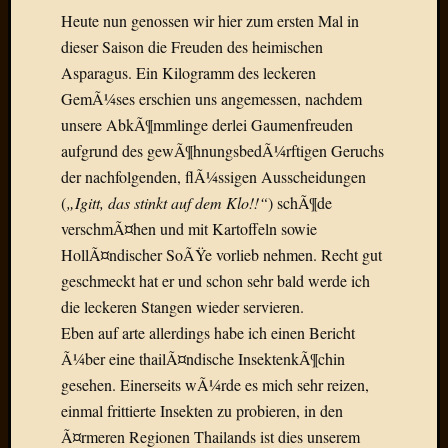
Draht
Heute nun genossen wir hier zum ersten Mal in
dieser Saison die Freuden des heimischen
Asparagus. Ein Kilogramm des leckeren
Neueste
Kommen
GemÃ¼ses erschien uns angemessen, nachdem
unsere AbkÃ¶mmlinge derlei Gaumenfreuden
Sophie
aufgrund des gewÃ¶hnungsbedÃ¼rftigen Geruchs
Lane
der nachfolgenden, flÃ¼ssigen Ausscheidungen
zu
Contac
(
„Igitt, das stinkt auf dem Klo!!“
) schÃ¶de
mit
verschmÃ¤hen und mit Kartoffeln sowie
Dr.
HollÃ¤ndischer SoÃŸe vorlieb nehmen. Recht gut
Heigel
geschmeckt hat er und schon sehr bald werde ich
Andrea
die leckeren Stangen wieder servieren.
Arndt
Eben auf arte allerdings habe ich einen Bericht
zu
Dinner
Ã¼ber eine thailÃ¤ndische InsektenkÃ¶chin
for
gesehen. Einerseits wÃ¼rde es mich sehr reizen,
one
einmal frittierte Insekten zu probieren, in den
Mogga
Ã¤rmeren Regionen Thailands ist dies unserem
zu