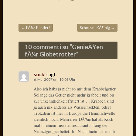
Radulf
Rumpe
RÃ¶Ã¶
Skunkl
←
FÃ¼r Bastler!
Schorsch KÃ¶nig
→
Tante
Beitragsnavigation
Emma
WÃ¼rz
10 commenti su “
GenieÃŸen
WÃ¼rzb
fÃ¼r Globetrotter
”
WÃ¼rz
Wortmi
socki
sagt:
6. Mai 2007 um 10:03 Uhr
Meta
Also ich habs ja nicht so mit dem Krabbelgetier.
Solange das Getier nicht mehr krabbelt und bis
Anmel
zur unkenntlichkeit fritiert ist…. Krabben sind
Eintrag
ja auch nix anderes als Wasserinsekten, oder?
Feed
Trotzdem ist hier in Europa die Hemmschwelle
Kommen
ziemlich hoch. Mein irrer DÃ¤ne hat als Koch
Feed
mal in einem Insektenrestaurant anfang der
Neunziger gearbeitet. Im Nachhinein hat er mir
WordPr