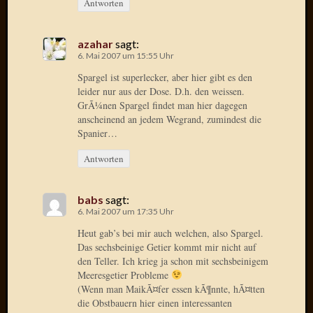
Antworten
Oktobe
2018
azahar
sagt:
März
6. Mai 2007 um 15:55 Uhr
2018
Februar
Spargel ist superlecker, aber hier gibt es den
2018
leider nur aus der Dose. D.h. den weissen.
GrÃ¼nen Spargel findet man hier dagegen
Januar
anscheinend an jedem Wegrand, zumindest die
2018
Spanier…
Novem
2017
Antworten
Oktobe
2017
August
babs
sagt:
6. Mai 2007 um 17:35 Uhr
2017
Juli
Heut gab’s bei mir auch welchen, also Spargel.
2017
Das sechsbeinige Getier kommt mir nicht auf
Juni
den Teller. Ich krieg ja schon mit sechsbeinigem
Meeresgetier Probleme
2017
(Wenn man MaikÃ¤fer essen kÃ¶nnte, hÃ¤tten
Mai
die Obstbauern hier einen interessanten
2017