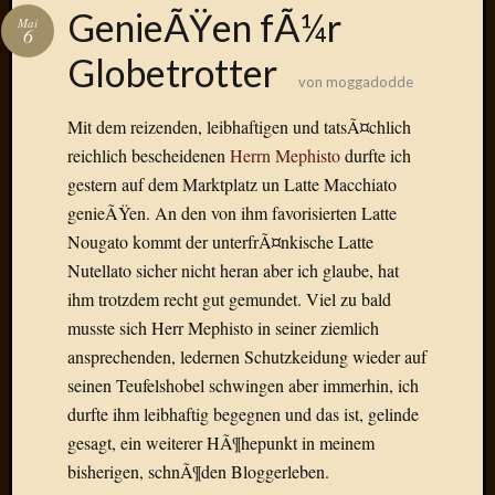
Das
GenieÃŸen fÃ¼r
Mai
Blook
6
zum
Globetrotter
Blog
von
moggadodde
Mit dem reizenden, leibhaftigen und tatsÃ¤chlich
reichlich bescheidenen
Herrn Mephisto
durfte ich
gestern auf dem Marktplatz un Latte Macchiato
Neueste
genieÃŸen. An den von ihm favorisierten Latte
Beiträge
Nougato kommt der unterfrÃ¤nkische Latte
Amore,
Nutellato sicher nicht heran aber ich glaube, hat
Ragazz
ihm trotzdem recht gut gemundet. Viel zu bald
Dinner
musste sich Herr Mephisto in seiner ziemlich
for
ansprechenden, ledernen Schutzkeidung wieder auf
one
Hambur
seinen Teufelshobel schwingen aber immerhin, ich
Baby!
durfte ihm leibhaftig begegnen und das ist, gelinde
Lunati
gesagt, ein weiterer HÃ¶hepunkt in meinem
Der
bisherigen, schnÃ¶den Bloggerleben.
heiÃŸe