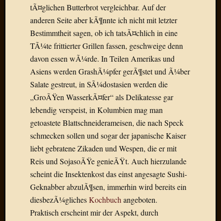
tÃ¤glichen Butterbrot vergleichbar. Auf der
Der
heiÃŸe
anderen Seite aber kÃ¶nnte ich nicht mit letzter
Draht
Bestimmtheit sagen, ob ich tatsÃ¤chlich in eine
Ralf
TÃ¼te frittierter Grillen fassen, geschweige denn
zu
davon essen wÃ¼rde. In Teilen Amerikas und
Der
Asiens werden GrashÃ¼pfer gerÃ¶stet und Ã¼ber
heiÃŸe
Salate gestreut, in SÃ¼dostasien werden die
Draht
Mogga
„GroÃŸen WasserkÃ¤fer“ als Delikatesse gar
zu
lebendig verspeist, in Kolumbien mag man
Der
getoastete Blattschneiderameisen, die nach Speck
heiÃŸe
schmecken sollen und sogar der japanische Kaiser
Draht
liebt gebratene Zikaden und Wespen, die er mit
Reis und SojasoÃŸe genieÃŸt. Auch hierzulande
Blogroll
scheint die Insektenkost das einst angesagte Sushi-
Geknabber abzulÃ¶sen, immerhin wird bereits ein
Alohad
diesbezÃ¼gliches
Kochbuch
angeboten.
Anony
Praktisch erscheint mir der Aspekt, durch
Dramaq