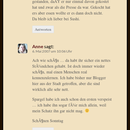
gestanden, daÃŸ er nur einmal davon gekostet
Verwen
hat und zwar als die Presse da war. Gekocht hat
All
ers aber essen wollte er es dann doch nicht.
in
Da bleib ich lieber bei Sushi.
one
Favico
Antworten
Anne
sagt:
Kategori
6. Mai 2007 um 10:06 Uhr
Amazo
Ach wie schÃ¶n … da habt ihr sicher ein nettes
Brains
StÃ¼ndchen gehabt. Ist doch immer wieder
Daily
schÃ¶n, mal einen Menschen real
kennenzulernen. Ich habe bisher nur Blogger
Soap
hier aus der Stadt getroffen, aber die sind
Phraseo
wirklich alle sehr nett.
U&D
WÃ¼rz
Spargel habe ich auch schon den ersten verspeist
Utopia
… ich habe ihn sogar fÃ¼r mich allein, weil
Vokabu
mein Schatz ihn gar nicht mag.
SchÃ¶nen Sonntag
Archiv