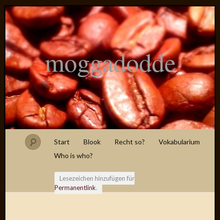
moggadodde
Start
Blook
Recht so?
Vokabularium
Who is who?
Lesezeichen hinzufügen für
Permanentlink
.