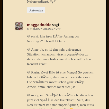
Nebenverdienst. *g*)
April
2017
Antworten
Februar
2017
Januar
moggadodde
sagt:
6. Mai 2007 um 20:27 Uhr
2017
Dezemb
@ socki: Ein irrer DÃ¤ne Anfang der
2016
Neunziger? Ich will Details …
Oktobe
@ Anne: Ja, es ist eine sehr aufregende
2016
Situation, jemandem visavis gegenÃ¼ber zu
Septem
stehen, den man bisher nur durch schriftlichen
2016
Kontakt kennt.
August
@ Karin: Zwei Kilo ist eine Menge! So gesehen
2016
habe ich GlÃ¼ck, dass nur wir zwei ihn essen.
Juni
Die SchÃ¤lerei macht schon ganz schÃ¶n
2016
Arbeit, hmm, aber es lohnt sich ja!
Mai
2016
@ morgiane: SchÃ¶n! Ich wÃ¼nsche dir schon
April
jetzt viel SpaÃŸ in der Hauptstadt! Nein, das
2016
Netz ist nicht kalt und unpersÃ¶nlich, man muss