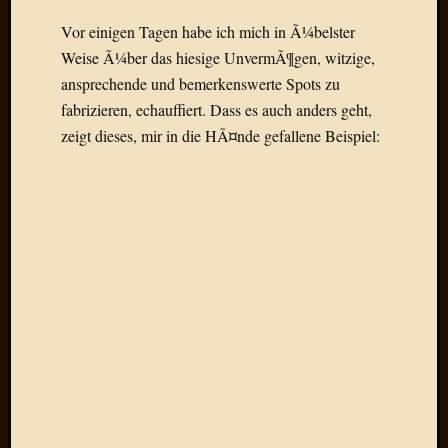
Draht
Vor einigen Tagen habe ich mich in Ã¼belster
Weise Ã¼ber das hiesige UnvermÃ¶gen, witzige,
Neueste
ansprechende und bemerkenswerte Spots zu
Kommen
fabrizieren, echauffiert. Dass es auch anders geht,
zeigt dieses, mir in die HÃ¤nde gefallene Beispiel:
Sophie
Lane
zu
Contac
mit
Dr.
Heigel
Andrea
Arndt
zu
Dinner
for
one
Mogga
zu