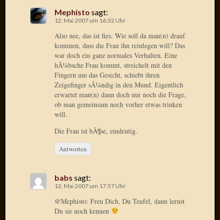
Radulf
Mephisto
sagt:
Rumpe
12. Mai 2007 um 16:32 Uhr
RÃ¶Ã¶
Also nee, das ist fies. Wie soll da man(n) drauf
Skunkl
kommen, dass die Frau ihn reinlegen will? Das
Tante
war doch ein ganz normales Verhalten. Eine
Emma
hÃ¼bsche Frau kommt, streichelt mit den
WÃ¼rz
Fingern um das Gesicht, schiebt ihren
Zeigefinger sÃ¼ndig in den Mund. Eigentlich
WÃ¼rzb
erwartet man(n) dann doch nur noch die Frage,
WÃ¼rz
ob man gemeinsam noch vorher etwas trinken
Wortmi
will.
Die Frau ist bÃ¶se, eindeutig.
Meta
Antworten
Anmel
Eintrag
babs
sagt:
Feed
12. Mai 2007 um 17:57 Uhr
Kommen
@Mephisto: Freu Dich, Du Teufel, dann lernst
Feed
Du sie noch kennen
WordPr