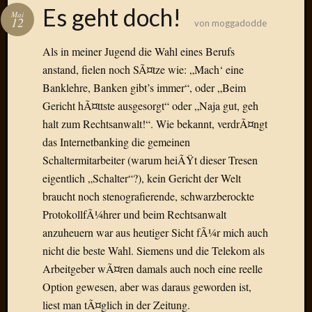
Das
Es geht doch!
Mai
Blook
12
von
moggadodde
zum
Blog
Als in meiner Jugend die Wahl eines Berufs
anstand, fielen noch SÃ¤tze wie: „Mach‘ eine
Banklehre, Banken gibt’s immer“, oder „Beim
Gericht hÃ¤ttste ausgesorgt“ oder „Naja gut, geh
Neueste
halt zum Rechtsanwalt!“. Wie bekannt, verdrÃ¤ngt
Beiträge
das Internetbanking die gemeinen
Schaltermitarbeiter (warum heiÃŸt dieser Tresen
Amore,
eigentlich „Schalter“?), kein Gericht der Welt
Ragazz
Dinner
braucht noch stenografierende, schwarzberockte
for
ProtokollfÃ¼hrer und beim Rechtsanwalt
one
anzuheuern war aus heutiger Sicht fÃ¼r mich auch
Hambur
nicht die beste Wahl. Siemens und die Telekom als
Baby!
Arbeitgeber wÃ¤ren damals auch noch eine reelle
Lunati
Option gewesen, aber was daraus geworden ist,
Der
heiÃŸe
liest man tÃ¤glich in der Zeitung.