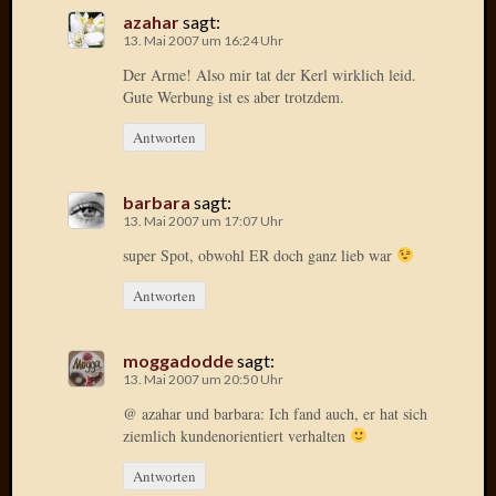
azahar
sagt:
Januar
13. Mai 2007 um 16:24 Uhr
2025
Der Arme! Also mir tat der Kerl wirklich leid.
Juli
Gute Werbung ist es aber trotzdem.
2022
Mai
Antworten
2022
April
barbara
sagt:
2022
13. Mai 2007 um 17:07 Uhr
Novem
super Spot, obwohl ER doch ganz lieb war
2021
Septem
Antworten
2021
Juli
2021
moggadodde
sagt:
Juni
13. Mai 2007 um 20:50 Uhr
2021
@ azahar und barbara: Ich fand auch, er hat sich
Februar
ziemlich kundenorientiert verhalten
2021
Antworten
Dezemb