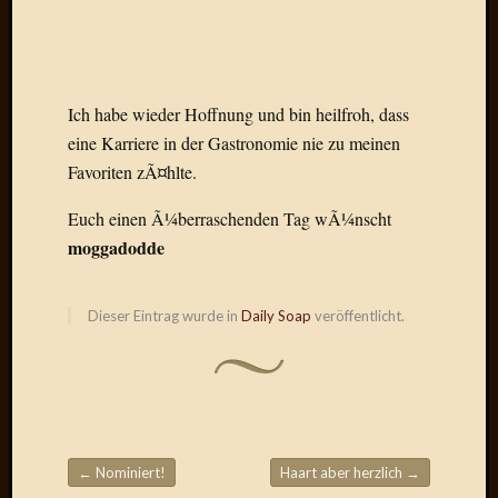
Der
heiÃŸe
Draht
Ralf
Ich habe wieder Hoffnung und bin heilfroh, dass
zu
Der
eine Karriere in der Gastronomie nie zu meinen
heiÃŸe
Favoriten zÃ¤hlte.
Draht
Mogga
Euch einen Ã¼berraschenden Tag wÃ¼nscht
zu
moggadodde
Der
heiÃŸe
Draht
Dieser Eintrag wurde in
Daily Soap
veröffentlicht.
Blogroll
Alohad
Anony
←
Nominiert!
Haart aber herzlich
→
Dramaq
Beitragsnavigation