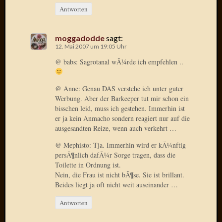
Verwen
Antworten
All
in
one
moggadodde
sagt:
12. Mai 2007 um 19:05 Uhr
Favico
@ babs: Sagrotanal wÃ¼rde ich empfehlen ..
Kategori
@ Anne: Genau DAS verstehe ich unter guter
Werbung. Aber der Barkeeper tut mir schon ein
Amazo
bisschen leid, muss ich gestehen. Immerhin ist
Brains
er ja kein Anmacho sondern reagiert nur auf die
Daily
ausgesandten Reize, wenn auch verkehrt …
Soap
Phraseo
@ Mephisto: Tja. Immerhin wird er kÃ¼nftig
U&D
persÃ¶nlich dafÃ¼r Sorge tragen, dass die
Toilette in Ordnung ist.
WÃ¼rz
Nein, die Frau ist nicht bÃ¶se. Sie ist brillant.
Utopia
Beides liegt ja oft nicht weit auseinander …
Vokabu
Antworten
Archiv