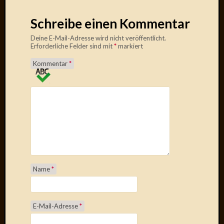
2020
Novem
Schreibe einen Kommentar
2020
Oktobe
Deine E-Mail-Adresse wird nicht veröffentlicht.
Erforderliche Felder sind mit
*
markiert
2020
April
Kommentar
*
2020
Februar
2020
Dezemb
2019
Novem
2019
Septem
2019
Mai
Name
*
2019
März
2019
E-Mail-Adresse
*
Februar
2019