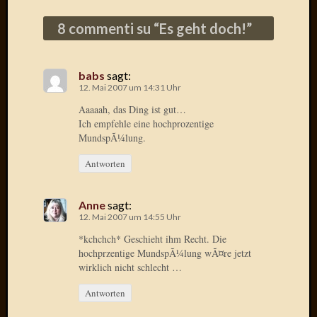
Birgit
Blogsc
8 commenti su “
Es geht doch!
”
Curry
and
Culture
babs
sagt:
dasawe
12. Mai 2007 um 14:31 Uhr
Frater
Aaaaah, das Ding ist gut…
Aloisiu
Ich empfehle eine hochprozentige
Frau
MundspÃ¼lung.
Quadra
Frau
Antworten
SÃ¼Ã
Hazame
Anne
sagt:
HÃ¼hne
12. Mai 2007 um 14:55 Uhr
Hey
Tube
*kchchch* Geschieht ihm Recht. Die
kleinla
hochprzentige MundspÃ¼lung wÃ¤re jetzt
wirklich nicht schlecht …
KneeB
Kochd
Antworten
MeiaPo
Papierg