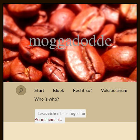
moggadodde
Start
Blook
Recht so?
Vokabularium
Who is who?
Lesezeichen hinzufügen für
Permanentlink
.