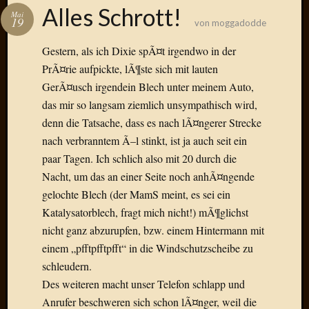
Das
Alles Schrott!
Mai
Blook
19
von
moggadodde
zum
Blog
Gestern, als ich Dixie spÃ¤t irgendwo in der
PrÃ¤rie aufpickte, lÃ¶ste sich mit lauten
GerÃ¤usch irgendein Blech unter meinem Auto,
das mir so langsam ziemlich unsympathisch wird,
Neueste
denn die Tatsache, dass es nach lÃ¤ngerer Strecke
Beiträge
nach verbranntem Ã–l stinkt, ist ja auch seit ein
paar Tagen. Ich schlich also mit 20 durch die
Amore,
Nacht, um das an einer Seite noch anhÃ¤ngende
Ragazz
Dinner
gelochte Blech (der MamS meint, es sei ein
for
Katalysatorblech, fragt mich nicht!) mÃ¶glichst
one
nicht ganz abzurupfen, bzw. einem Hintermann mit
Hambur
einem „pfftpfftpfft“ in die Windschutzscheibe zu
Baby!
schleudern.
Lunati
Des weiteren macht unser Telefon schlapp und
Der
heiÃŸe
Anrufer beschweren sich schon lÃ¤nger, weil die