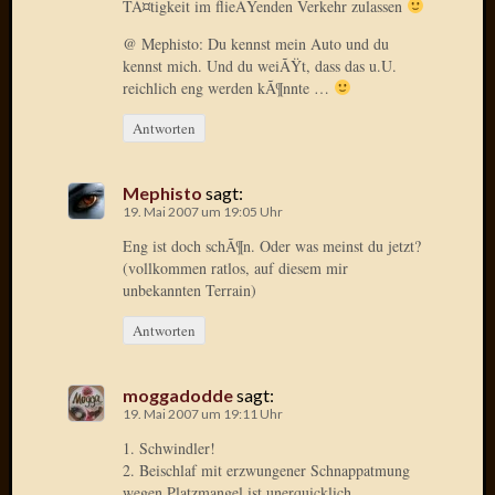
TÃ¤tigkeit im flieÃŸenden Verkehr zulassen
Verwen
All
@ Mephisto: Du kennst mein Auto und du
in
kennst mich. Und du weiÃŸt, dass das u.U.
one
reichlich eng werden kÃ¶nnte …
Favico
Antworten
Kategori
Mephisto
sagt:
19. Mai 2007 um 19:05 Uhr
Amazo
Eng ist doch schÃ¶n. Oder was meinst du jetzt?
Brains
(vollkommen ratlos, auf diesem mir
Daily
unbekannten Terrain)
Soap
Phraseo
Antworten
U&D
WÃ¼rz
Utopia
moggadodde
sagt:
19. Mai 2007 um 19:11 Uhr
Vokabu
1. Schwindler!
2. Beischlaf mit erzwungener Schnappatmung
Archiv
wegen Platzmangel ist unerquicklich.