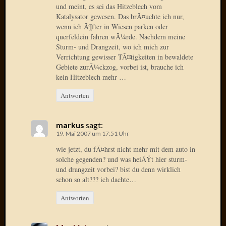
Birgit
und meint, es sei das Hitzeblech vom
Blogsc
Katalysator gewesen. Das brÃ¤uchte ich nur,
Curry
wenn ich Ã¶fter in Wiesen parken oder
and
querfeldein fahren wÃ¼rde. Nachdem meine
Sturm- und Drangzeit, wo ich mich zur
Culture
Verrichtung gewisser TÃ¤tigkeiten in bewaldete
dasawe
Gebiete zurÃ¼ckzog, vorbei ist, brauche ich
Frater
kein Hitzeblech mehr …
Aloisiu
Frau
Antworten
Quadra
Frau
SÃ¼Ã
markus
sagt:
19. Mai 2007 um 17:51 Uhr
Hazame
HÃ¼hne
wie jetzt, du fÃ¤hrst nicht mehr mit dem auto in
Hey
solche gegenden? und was heiÃŸt hier sturm-
Tube
und drangzeit vorbei? bist du denn wirklich
schon so alt??? ich dachte…
kleinla
KneeB
Antworten
Kochd
MeiaPo
Papierg