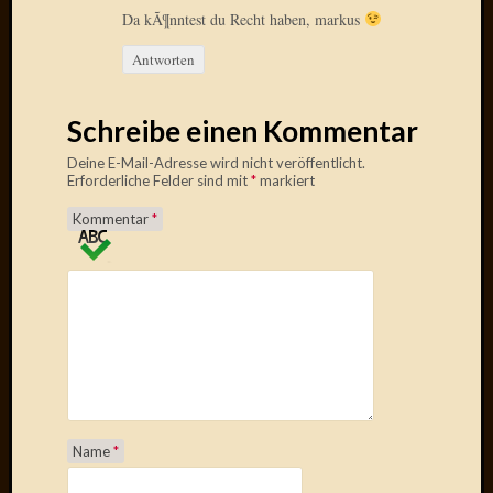
Da kÃ¶nntest du Recht haben, markus
2015
Januar
Antworten
2015
Dezemb
2014
Schreibe einen Kommentar
Novem
Deine E-Mail-Adresse wird nicht veröffentlicht.
2014
Erforderliche Felder sind mit
*
markiert
Oktobe
2014
Kommentar
*
Septem
2014
August
2014
Juli
2014
Juni
2014
März
Name
*
2014
Februar