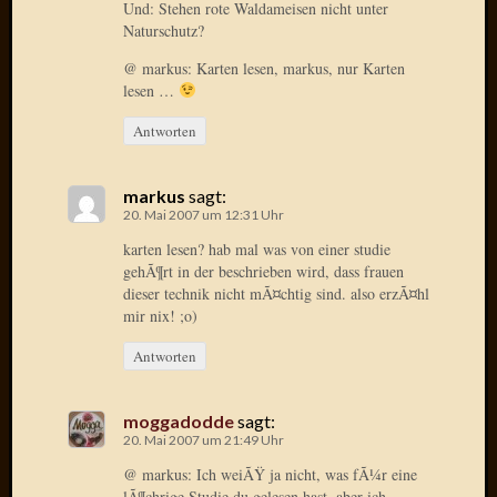
Und: Stehen rote Waldameisen nicht unter
April
Naturschutz?
2017
Februar
@ markus: Karten lesen, markus, nur Karten
2017
lesen …
Januar
Antworten
2017
Dezemb
2016
markus
sagt:
Oktobe
20. Mai 2007 um 12:31 Uhr
2016
karten lesen? hab mal was von einer studie
Septem
gehÃ¶rt in der beschrieben wird, dass frauen
2016
dieser technik nicht mÃ¤chtig sind. also erzÃ¤hl
August
mir nix! ;o)
2016
Juni
Antworten
2016
Mai
moggadodde
sagt:
2016
20. Mai 2007 um 21:49 Uhr
April
@ markus: Ich weiÃŸ ja nicht, was fÃ¼r eine
2016
lÃ¶chrige Studie du gelesen hast, aber ich