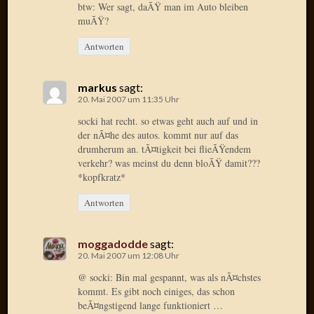
btw: Wer sagt, daÃŸ man im Auto bleiben
Oktobe
muÃŸ?
2018
März
Antworten
2018
Februar
markus
sagt:
2018
20. Mai 2007 um 11:35 Uhr
Januar
socki hat recht. so etwas geht auch auf und in
2018
der nÃ¤he des autos. kommt nur auf das
Novem
drumherum an. tÃ¤tigkeit bei flieÃŸendem
2017
verkehr? was meinst du denn bloÃŸ damit???
Oktobe
*kopfkratz*
2017
August
Antworten
2017
Juli
moggadodde
sagt:
2017
20. Mai 2007 um 12:08 Uhr
Juni
2017
@ socki: Bin mal gespannt, was als nÃ¤chstes
kommt. Es gibt noch einiges, das schon
Mai
beÃ¤ngstigend lange funktioniert …
2017