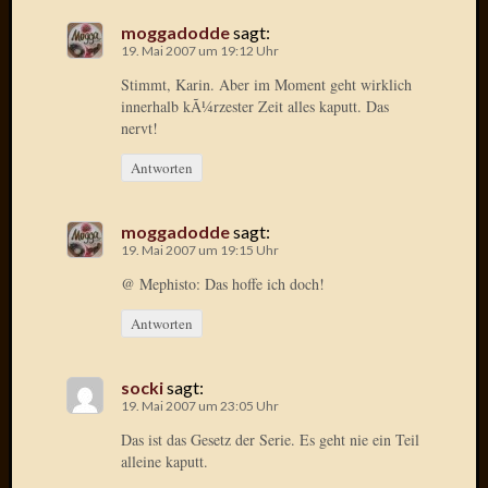
2020
Novem
moggadodde
sagt:
19. Mai 2007 um 19:12 Uhr
2020
Oktobe
Stimmt, Karin. Aber im Moment geht wirklich
2020
innerhalb kÃ¼rzester Zeit alles kaputt. Das
April
nervt!
2020
Antworten
Februar
2020
Dezemb
moggadodde
sagt:
2019
19. Mai 2007 um 19:15 Uhr
Novem
@ Mephisto: Das hoffe ich doch!
2019
Septem
Antworten
2019
Mai
socki
sagt:
2019
19. Mai 2007 um 23:05 Uhr
März
2019
Das ist das Gesetz der Serie. Es geht nie ein Teil
alleine kaputt.
Februar
2019