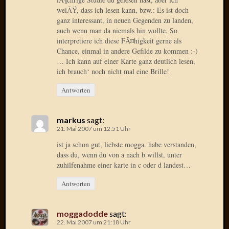
März
weiÃŸ, dass ich lesen kann, bzw.: Es ist doch
2016
ganz interessant, in neuen Gegenden zu landen,
Februar
auch wenn man da niemals hin wollte. So
2016
interpretiere ich diese FÃ¤higkeit gerne als
Novem
Chance, einmal in andere Gefilde zu kommen :-)
2015
… Ich kann auf einer Karte ganz deutlich lesen,
Oktobe
ich brauch‘ noch nicht mal eine Brille!
2015
Antworten
Septem
2015
August
markus
sagt:
2015
21. Mai 2007 um 12:51 Uhr
Juli
ist ja schon gut, liebste mogga. habe verstanden,
2015
dass du, wenn du von a nach b willst, unter
Juni
zuhilfenahme einer karte in c oder d landest…
2015
Mai
Antworten
2015
April
moggadodde
sagt:
2015
22. Mai 2007 um 21:18 Uhr
März