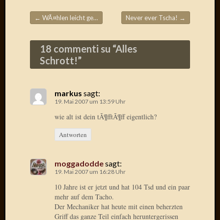
Der
←
WÃ¤hlen leicht gemacht!
Never ever Tscha!
→
heiÃŸe
Beitragsnavigation
Draht
Ralf
18 commenti su “
Alles
zu
Schrott!
”
Der
heiÃŸe
Draht
markus
sagt:
Mogga
19. Mai 2007 um 13:59 Uhr
zu
Der
wie alt ist dein tÃ¶fftÃ¶ff eigentlich?
heiÃŸe
Antworten
Draht
moggadodde
sagt:
Blogroll
19. Mai 2007 um 16:28 Uhr
10 Jahre ist er jetzt und hat 104 Tsd und ein paar
Alohad
mehr auf dem Tacho.
Anony
Der Mechaniker hat heute mit einen beherzten
Dramaq
Griff das ganze Teil einfach heruntergerissen