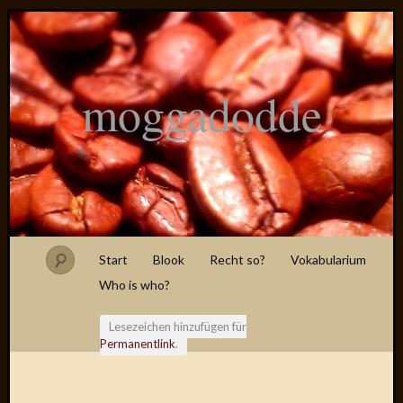
moggadodde
Start
Blook
Recht so?
Vokabularium
Who is who?
Lesezeichen hinzufügen für
Permanentlink
.