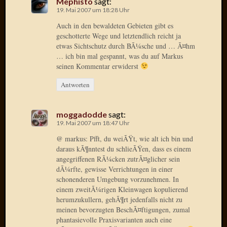
Mephisto
sagt:
Radulf
19. Mai 2007 um 18:28 Uhr
Rumpe
Auch in den bewaldeten Gebieten gibt es
RÃ¶Ã¶
geschotterte Wege und letztendlich reicht ja
Skunkl
etwas Sichtschutz durch BÃ¼sche und … Ã¤hm
Tante
… ich bin mal gespannt, was du auf Markus
Emma
seinen Kommentar erwiderst
WÃ¼rz
Antworten
WÃ¼rzb
WÃ¼rz
Wortmi
moggadodde
sagt:
19. Mai 2007 um 18:47 Uhr
@ markus: Pfft, du weiÃŸt, wie alt ich bin und
Meta
daraus kÃ¶nntest du schlieÃŸen, dass es einem
angegriffenen RÃ¼cken zutrÃ¤glicher sein
Anmel
dÃ¼rfte, gewisse Verrichtungen in einer
Eintrag
schonenderen Umgebung vorzunehmen. In
Feed
einem zweitÃ¼rigen Kleinwagen kopulierend
Kommen
herumzukullern, gehÃ¶rt jedenfalls nicht zu
Feed
meinen bevorzugten BeschÃ¤ftigungen, zumal
phantasievolle Praxisvarianten auch eine
WordPr