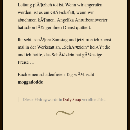
Draht
Leitung plÃ¶tzlich tot ist. Wenn wir angerufen
werden, ist es ein GlÃ¼cksfall, wenn wir
abnehmen kÃ¶nnen. Angelika Anrufbeantworter
Neueste
hat schon lÃ¤nger ihren Dienst quittiert.
Kommen
Ihr seht, schÃ¶ner Samstag und jetzt rufe ich zuerst
Sophie
Lane
mal in der Werkstatt an. „SchÃ¤tzlein“ heiÃŸt die
zu
und ich hoffe, das SchÃ¤tzlein hat gÃ¼nstige
Contac
Preise …
mit
Dr.
Euch einen schadenfreien Tag wÃ¼nscht
Heigel
moggadodde
Andrea
Arndt
zu
Dieser Eintrag wurde in
Daily Soap
veröffentlicht.
Dinner
for
one
Mogga
zu