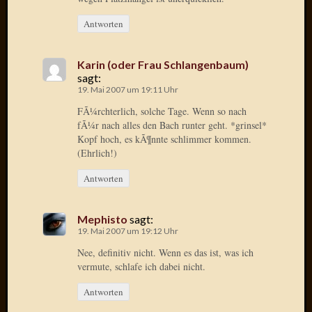
Antworten
Januar
2025
Juli
Karin (oder Frau Schlangenbaum)
2022
sagt:
Mai
19. Mai 2007 um 19:11 Uhr
2022
FÃ¼rchterlich, solche Tage. Wenn so nach
April
fÃ¼r nach alles den Bach runter geht. *grinsel*
2022
Kopf hoch, es kÃ¶nnte schlimmer kommen.
Novem
(Ehrlich!)
2021
Septem
Antworten
2021
Juli
Mephisto
sagt:
2021
19. Mai 2007 um 19:12 Uhr
Juni
Nee, definitiv nicht. Wenn es das ist, was ich
2021
vermute, schlafe ich dabei nicht.
Februar
2021
Antworten
Dezemb