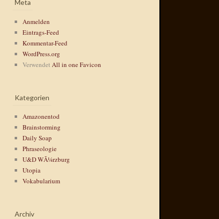
Meta
Anmelden
Eintrags-Feed
Kommentar-Feed
WordPress.org
Verwendet
All in one Favicon
Kategorien
Amazonentod
Brainstorming
Daily Soap
Phraseologie
U&D WÃ¼rzburg
Utopia
Vokabularium
Archiv