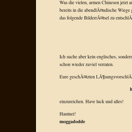
Was die vielen, armen Chinesen jetzt a
bereits in die abendlÃ¤ndische Wiege 
das folgende BilderrÃ¤tsel zu entschl
Ich suche aber kein englisches, sondern
schon wieder zuviel verraten.
Eure geschÃ¤tzten LÃ¶sungsvorschlÃ¤ge
h
einzureichen. Have luck und alles!
Hautnei!
moggadodde