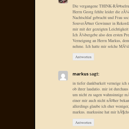
Die vergangene THINK-RÃ¤tselrun
Herrn Georg fehlte leider die zÃ
Nachtschlaf gebracht und Frau so
SouverÃ¤ner Gewinner in Rekordze
mir mit der gezeigten Leichtigke
Ich Ã¼bergebe also den ersten Pr
Verneigung an Herrn Markus, dem
nehme. Ich hatte mir solche MÃ¼
Antworten
markus
sagt:
in tiefer dankbarkeit verneige ic
ob ihrer laudatio. mir ist durch
um nicht zu sagen wahnsinnige mÃ¼
einer mir auch nicht nÃ¤her bekann
allerdings glaube ich eher weniger
markus. markusine hat mir hÃ¶chs
Antworten