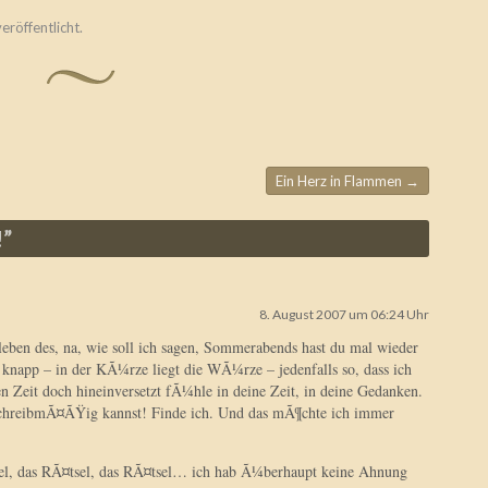
eröffentlicht.
Ein Herz in Flammen
→
!
”
8. August 2007 um 06:24 Uhr
eben des, na, wie soll ich sagen, Sommerabends hast du mal wieder
knapp – in der KÃ¼rze liegt die WÃ¼rze – jedenfalls so, dass ich
en Zeit doch hineinversetzt fÃ¼hle in deine Zeit, in deine Gedanken.
schreibmÃ¤ÃŸig kannst! Finde ich. Und das mÃ¶chte ich immer
el, das RÃ¤tsel, das RÃ¤tsel… ich hab Ã¼berhaupt keine Ahnung