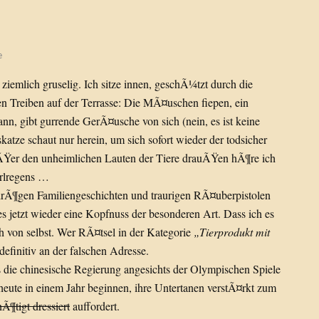
e
 ziemlich gruselig. Ich sitze innen, geschÃ¼tzt durch die
n Treiben auf der Terrasse: Die MÃ¤uschen fiepen, ein
kann, gibt gurrende GerÃ¤usche von sich (nein, es ist keine
katze schaut nur herein, um sich sofort wieder der todsicher
Ÿer den unheimlichen Lauten der Tiere drauÃŸen hÃ¶re ich
rlregens …
drÃ¶gen Familiengeschichten und traurigen RÃ¤uberpistolen
es jetzt wieder eine Kopfnuss der besonderen Art. Dass ich es
ich von selbst. Wer RÃ¤tsel in der Kategorie
„Tierprodukt mit
 definitiv an der falschen Adresse.
 die chinesische Regierung angesichts der Olympischen Spiele
eute in einem Jahr beginnen, ihre Untertanen verstÃ¤rkt zum
 nÃ¶tigt dressiert
auffordert.