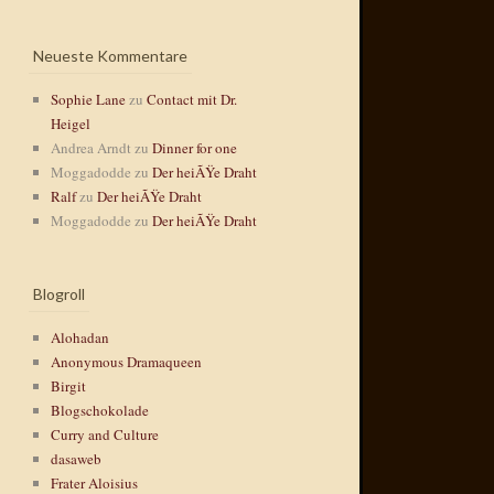
Neueste Kommentare
Sophie Lane
zu
Contact mit Dr.
Heigel
Andrea Arndt
zu
Dinner for one
Moggadodde
zu
Der heiÃŸe Draht
Ralf
zu
Der heiÃŸe Draht
Moggadodde
zu
Der heiÃŸe Draht
Blogroll
Alohadan
Anonymous Dramaqueen
Birgit
Blogschokolade
Curry and Culture
dasaweb
Frater Aloisius