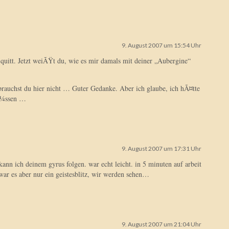
9. August 2007 um 15:54 Uhr
 quitt. Jetzt weiÃŸt du, wie es mir damals mit deiner „Aubergine“
 brauchst du hier nicht … Guter Gedanke. Aber ich glaube, ich hÃ¤tte
Ã¼ssen …
9. August 2007 um 17:31 Uhr
 kann ich deinem gyrus folgen. war echt leicht. in 5 minuten auf arbeit
war es aber nur ein geistesblitz, wir werden sehen…
9. August 2007 um 21:04 Uhr