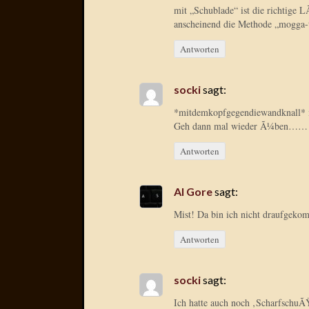
mit „Schublade“ ist die richtige L
anscheinend die Methode „mogg
Antworten
socki
sagt:
*mitdemkopfgegendiewandknall* ic
Geh dann mal wieder Ã¼ben……
Antworten
Al Gore
sagt:
Mist! Da bin ich nicht draufgeko
Antworten
socki
sagt:
Ich hatte auch noch ‚ScharfschuÃ