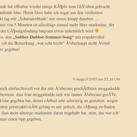
de hat offenbar wieder einige KÃ¶pfe zum GlÃ¼hen gebracht.
¼ndende Idee, Herrn Gore habe ich sogar um den verdienten
cki lag mit „Schurazorblade“ nur soooo knapp daneben …
it von 5 Minuten ist allerdings einmal mehr Herr markusine, der
it der LÃ¶sungsfindung langsam etwas unheimlich wird
„Subber-Dubber-Sommer-Song“
eis, den
mit respektvoller
 ich die Bemerkung „war echt leicht“ Ã¼berhaupt nicht Ã¼bel
he gegeben!
9. August 2007 um 21:16 Uhr
h mich ehrfurchtsvoll vor der mir Ã¼beraus geschÃ¤tzten moggadodde
aus bewusst, dass frau moggadodde sich wie immer Ã¼beraus groÃŸe,
he gegeben hat, dieses rÃ¤tsel sehr schwierig zu gestalten. wegen
ten geistesaktivitÃ¤t gelang es mir jedoch, die lÃ¶sung zu finden.
, dass mein alterego markusine daran teigehabt hat. nein, das war ich!
tens einen tipp gegeben.