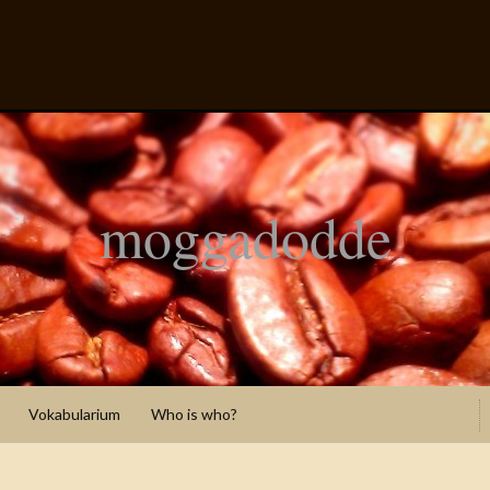
moggadodde
Vokabularium
Who is who?