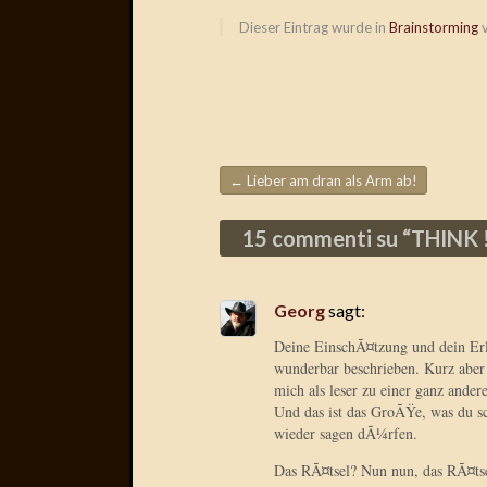
Dieser Eintrag wurde in
Brainstorming
v
←
Lieber am dran als Arm ab!
Beitragsnavigation
15 commenti su “
THINK 
Georg
sagt:
Deine EinschÃ¤tzung und dein Erl
wunderbar beschrieben. Kurz aber 
mich als leser zu einer ganz ander
Und das ist das GroÃŸe, was du 
wieder sagen dÃ¼rfen.
Das RÃ¤tsel? Nun nun, das RÃ¤ts