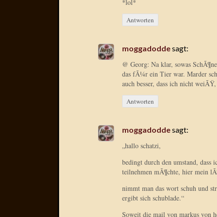
*lol*
Antworten
moggadodde
sagt:
@ Georg: Na klar, sowas SchÃ¶ne
das fÃ¼r ein Tier war. Marder schr
auch besser, dass ich nicht weiÃŸ
Antworten
moggadodde
sagt:
„hallo schatzi,
bedingt durch den umstand, dass i
teilnehmen mÃ¶chte, hier mein lÃ
nimmt man das wort schuh und stre
ergibt sich schublade.“
Soweit die mail von markus von h