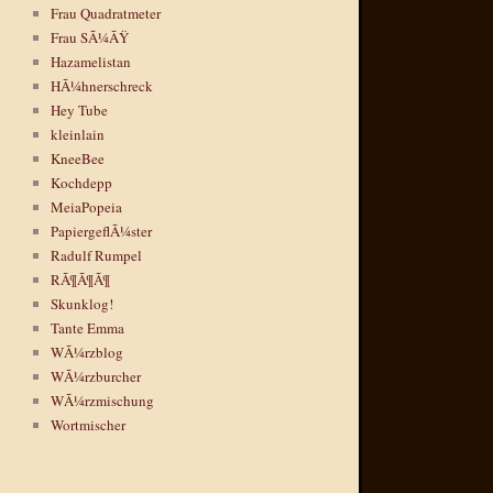
Frau Quadratmeter
Frau SÃ¼ÃŸ
Hazamelistan
HÃ¼hnerschreck
Hey Tube
kleinlain
KneeBee
Kochdepp
MeiaPopeia
PapiergeflÃ¼ster
Radulf Rumpel
RÃ¶Ã¶Ã¶
Skunklog!
Tante Emma
WÃ¼rzblog
WÃ¼rzburcher
WÃ¼rzmischung
Wortmischer