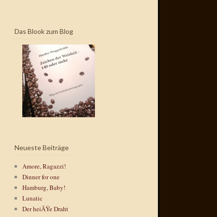
Das Blook zum Blog
Neueste Beiträge
Amore, Ragazzi!
Dinner for one
Hamburg, Baby!
Lunatic
Der heiÃŸe Draht