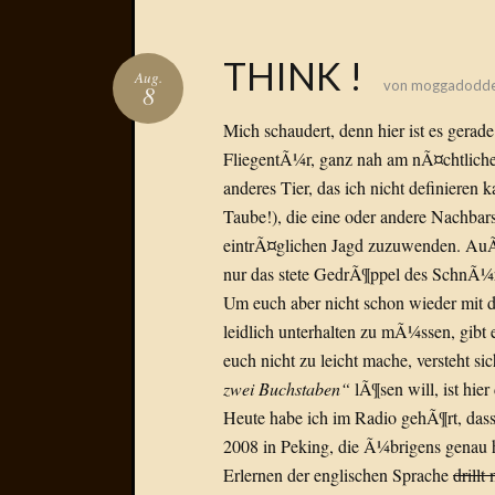
THINK !
Aug.
von
moggadodd
8
Mich schaudert, denn hier ist es gerade
FliegentÃ¼r, ganz nah am nÃ¤chtliche
anderes Tier, das ich nicht definieren 
Taube!), die eine oder andere Nachbars
eintrÃ¤glichen Jagd zuzuwenden. AuÃ
nur das stete GedrÃ¶ppel des SchnÃ¼
Um euch aber nicht schon wieder mit 
leidlich unterhalten zu mÃ¼ssen, gibt 
euch nicht zu leicht mache, versteht s
zwei Buchstaben“
lÃ¶sen will, ist hier
Heute habe ich im Radio gehÃ¶rt, dass
2008 in Peking, die Ã¼brigens genau h
Erlernen der englischen Sprache
drillt