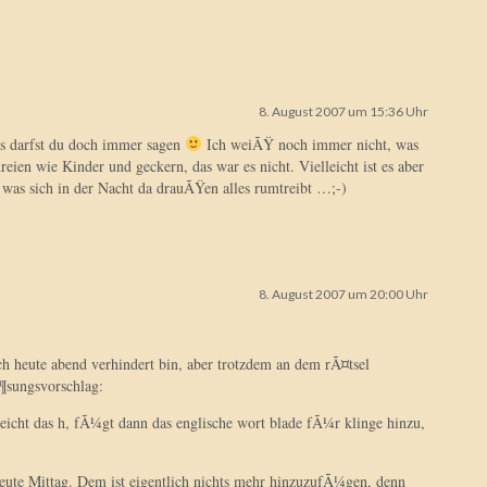
8. August 2007 um 15:36 Uhr
s darfst du doch immer sagen
Ich weiÃŸ noch immer nicht, was
eien wie Kinder und geckern, das war es nicht. Vielleicht ist es aber
, was sich in der Nacht da drauÃŸen alles rumtreibt …;-)
8. August 2007 um 20:00 Uhr
ch heute abend verhindert bin, aber trotzdem an dem rÃ¤tsel
¶sungsvorschlag:
icht das h, fÃ¼gt dann das englische wort blade fÃ¼r klinge hinzu,
eute Mittag. Dem ist eigentlich nichts mehr hinzuzufÃ¼gen, denn