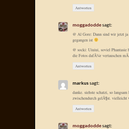
Antworten
moggadodde
sagt:
@ Al Gore: Dann sind wir jetzt ja
gegangen ist
@ socki: Uiuiui, soviel Phantasie
die Fotos dafÃ¼r vertauschen m
Antworten
markus
sagt:
danke. siehste schatzi, so langsam
zwischendurch gelÃ¶st. vielleicht 
Antworten
moggadodde
sagt: