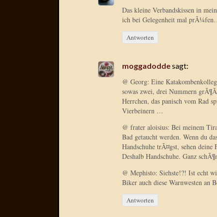
Das kleine Verbandskissen in mei
ich bei Gelegenheit mal prÃ¼fe
Antworten
moggadodde
sagt:
@ Georg: Eine Katakombenkollegin
sowas zwei, drei Nummern grÃ¶ÃŸ
Herrchen, das panisch vom Rad sp
Vierbeinern …
@ frater aloisius: Bei meinem Tir
Bad getaucht werden. Wenn du das
Handschuhe trÃ¤gst, sehen deine F
Deshalb Handschuhe. Ganz schÃ¶n 
@ Mephisto: Siehste!?! Ist echt 
Biker auch diese Warnwesten an B
Antworten