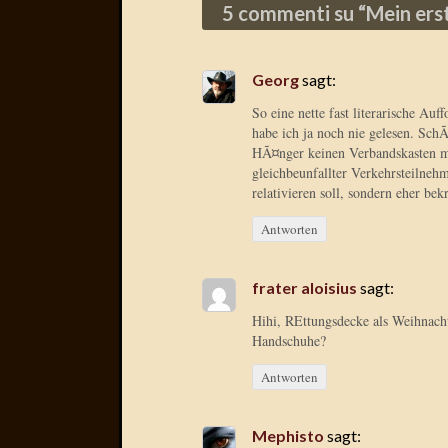
5 commenti su “
Mein ers
Georg
sagt:
So eine nette fast literarische A
habe ich ja noch nie gelesen. S
HÃ¤nger keinen Verbandskasten mi
gleichbeunfallter Verkehrsteilneh
relativieren soll, sondern eher bek
Antworten
frater aloisius
sagt:
Hihi, REttungsdecke als Weihnach
Handschuhe?
Antworten
Mephisto
sagt: