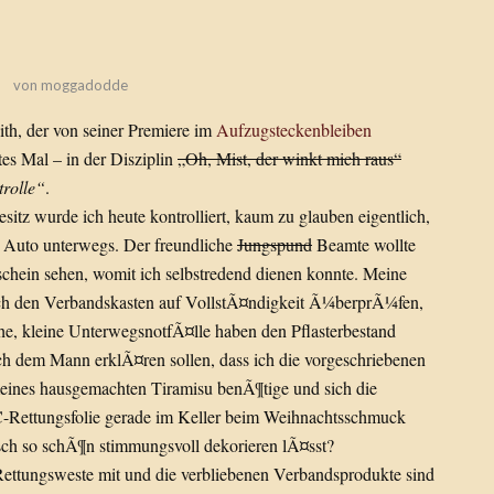
von
moggadodde
th, der von seiner Premiere im
Aufzugsteckenbleiben
stes Mal – in der Disziplin
„Oh, Mist, der winkt mich raus“
rolle“
.
itz wurde ich heute kontrolliert, kaum zu glauben eigentlich,
m Auto unterwegs. Der freundliche
Jungspund
Beamte wollte
chein sehen, womit ich selbstredend dienen konnte. Meine
noch den Verbandskasten auf VollstÃ¤ndigkeit Ã¼berprÃ¼fen,
e, kleine UnterwegsnotfÃ¤lle haben den Pflasterbestand
ch dem Mann erklÃ¤ren sollen, dass ich die vorgeschriebenen
eines hausgemachten Tiramisu benÃ¶tige und sich die
Rettungsfolie gerade im Keller beim Weihnachtsschmuck
tisch so schÃ¶n stimmungsvoll dekorieren lÃ¤sst?
Rettungsweste mit und die verbliebenen Verbandsprodukte sind