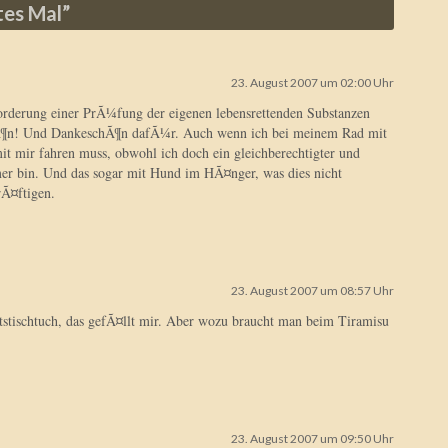
tes Mal
”
23. August 2007 um 02:00 Uhr
ufforderung einer PrÃ¼fung der eigenen lebensrettenden Substanzen
chÃ¶n! Und DankeschÃ¶n dafÃ¼r. Auch wenn ich bei meinem Rad mit
t mir fahren muss, obwohl ich doch ein gleichberechtigter und
mer bin. Und das sogar mit Hund im HÃ¤nger, was dies nicht
rÃ¤ftigen.
23. August 2007 um 08:57 Uhr
tstischtuch, das gefÃ¤llt mir. Aber wozu braucht man beim Tiramisu
23. August 2007 um 09:50 Uhr