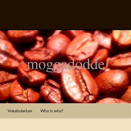
moggadodde
Vokabularium
Who is who?