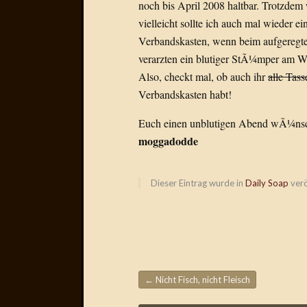
noch bis April 2008 haltbar. Trotzd
vielleicht sollte ich auch mal wieder 
Verbandskasten, wenn beim aufgeregt
verarzten ein blutiger StÃ¼mper am We
Also, checkt mal, ob auch ihr
alle Tas
Verbandskasten habt!
Euch einen unblutigen Abend wÃ¼ns
moggadodde
Dieser Eintrag wurde in
Daily Soap
verö
←
Nicht Fisch, nicht Fleisch
Beitragsnavigation