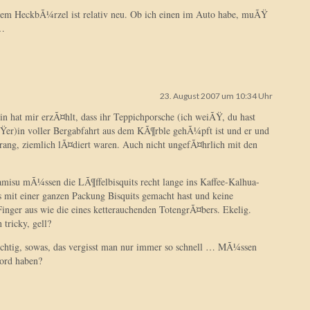
nem HeckbÃ¼rzel ist relativ neu. Ob ich einen im Auto habe, muÃŸ
n…
23. August 2007 um 10:34 Uhr
 hat mir erzÃ¤hlt, dass ihr Teppichporsche (ich weiÃŸ, du hast
er)in voller Bergabfahrt aus dem KÃ¶rble gehÃ¼pft ist und er und
rang, ziemlich lÃ¤diert waren. Auch nicht ungefÃ¤hrlich mit den
amisu mÃ¼ssen die LÃ¶ffelbisquits recht lange ins Kaffee-Kalhua-
 mit einer ganzen Packung Bisquits gemacht hast und keine
inger aus wie die eines ketterauchenden TotengrÃ¤bers. Ekelig.
tricky, gell?
wichtig, sowas, das vergisst man nur immer so schnell … MÃ¼ssen
ord haben?