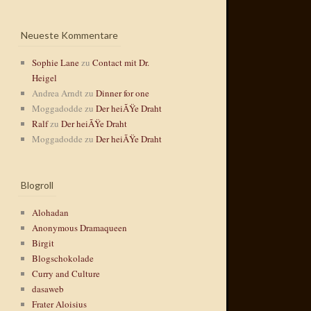
Neueste Kommentare
Sophie Lane
zu
Contact mit Dr.
Heigel
Andrea Arndt
zu
Dinner for one
Moggadodde
zu
Der heiÃŸe Draht
Ralf
zu
Der heiÃŸe Draht
Moggadodde
zu
Der heiÃŸe Draht
Blogroll
Alohadan
Anonymous Dramaqueen
Birgit
Blogschokolade
Curry and Culture
dasaweb
Frater Aloisius