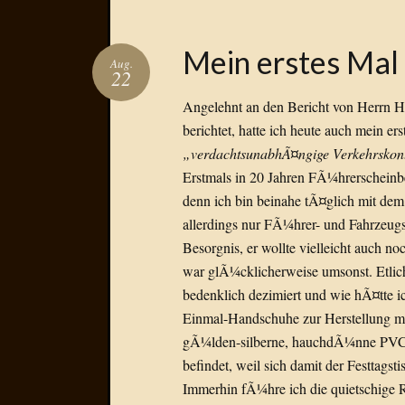
Mein erstes Mal
Aug.
22
Angelehnt an den Bericht von Herrn Hi
berichtet, hatte ich heute auch mein er
„verdachtsunabhÃ¤ngige Verkehrskont
Erstmals in 20 Jahren FÃ¼hrerscheinbes
denn ich bin beinahe tÃ¤glich mit de
allerdings nur FÃ¼hrer- und Fahrzeugs
Besorgnis, er wollte vielleicht auch 
war glÃ¼cklicherweise umsonst. Etlich
bedenklich dezimiert und wie hÃ¤tte i
Einmal-Handschuhe zur Herstellung m
gÃ¼lden-silberne, hauchdÃ¼nne PVC-
befindet, weil sich damit der Festtags
Immerhin fÃ¼hre ich die quietschige 