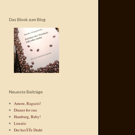
Das Blook zum Blog
Neueste Beiträge
Amore, Ragazzi!
Dinner for one
Hamburg, Baby!
Lunatic
Der heiÃŸe Draht