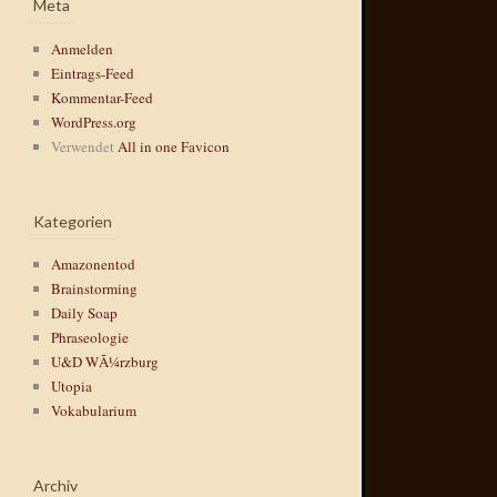
Meta
Anmelden
Eintrags-Feed
Kommentar-Feed
WordPress.org
Verwendet
All in one Favicon
Kategorien
Amazonentod
Brainstorming
Daily Soap
Phraseologie
U&D WÃ¼rzburg
Utopia
Vokabularium
Archiv