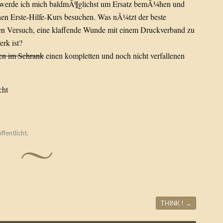
em werde ich mich baldmÃ¶glichst um Ersatz bemÃ¼hen und
einen Erste-Hilfe-Kurs besuchen. Was nÃ¼tzt der beste
en Versuch, eine klaffende Wunde mit einem Druckverband zu
rk ist?
sen im Schrank
einen kompletten und noch nicht verfallenen
cht
ffentlicht.
THINK !
→