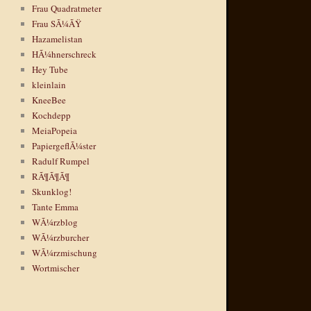
Frau Quadratmeter
Frau SÃ¼ÃŸ
Hazamelistan
HÃ¼hnerschreck
Hey Tube
kleinlain
KneeBee
Kochdepp
MeiaPopeia
PapiergeflÃ¼ster
Radulf Rumpel
RÃ¶Ã¶Ã¶
Skunklog!
Tante Emma
WÃ¼rzblog
WÃ¼rzburcher
WÃ¼rzmischung
Wortmischer