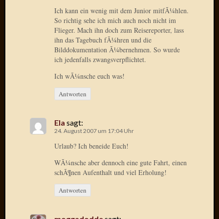
Radulf
Ich kann ein wenig mit dem Junior mitfÃ¼hlen.
Rumpe
So richtig sehe ich mich auch noch nicht im
Flieger. Mach ihn doch zum Reisereporter, lass
RÃ¶Ã¶
ihn das Tagebuch fÃ¼hren und die
Skunkl
Bilddokumentation Ã¼bernehmen. So wurde
Tante
ich jedenfalls zwangsverpflichtet.
Emma
WÃ¼rz
Ich wÃ¼nsche euch was!
WÃ¼rzb
Antworten
WÃ¼rz
Wortmi
Ela
sagt:
24. August 2007 um 17:04 Uhr
Meta
Urlaub? Ich beneide Euch!
Anmel
WÃ¼nsche aber dennoch eine gute Fahrt, einen
Eintrag
schÃ¶nen Aufenthalt und viel Erholung!
Feed
Antworten
Kommen
Feed
WordPr
moggadodde
sagt: