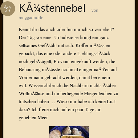
Das
KÃ¼stennebel
Aug.
Blook
24
von
zum
moggadodde
Blog
Kennt ihr das auch oder bin nur ich so vernebelt?
Der Tag vor einer Urlaubsreise bringt ein ganz
seltsames GefÃ¼hl mit sich: Koffer mÃ¼ssten
gepackt, das eine oder andere LieblingsstÃ¼ck
Neueste
Beiträge
noch gebÃ¼gelt, Proviant eingekauft werden, die
Behausung mÃ¼sste nochmal einigermaÃŸen auf
Amore,
Vordermann gebracht werden, damit bei einem
Ragazz
evtl. Wasserrohrbruch die Nachbarn nichts Ã¼ber
Dinner
for
WollmÃ¤use und umherliegende Fliegenleichen zu
one
tratschen haben … Wieso nur habe ich keine Lust
Hambur
dazu? Ich freue mich auf ein paar Tage am
Baby!
geliebten Meer,
Lunati
Der
heiÃŸe