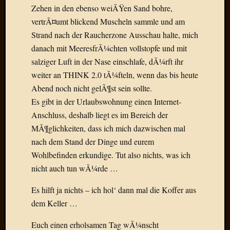
Zehen in den ebenso weiÃŸen Sand bohre,
Der
heiÃŸe
vertrÃ¤umt blickend Muscheln sammle und am
Draht
Strand nach der Raucherzone Ausschau halte, mich
Ralf
danach mit MeeresfrÃ¼chten vollstopfe und mit
zu
salziger Luft in der Nase einschlafe, dÃ¼rft ihr
Der
weiter an THINK 2.0 tÃ¼fteln, wenn das bis heute
heiÃŸe
Abend noch nicht gelÃ¶st sein sollte.
Draht
Mogga
Es gibt in der Urlaubswohnung einen Internet-
zu
Anschluss, deshalb liegt es im Bereich der
Der
MÃ¶glichkeiten, dass ich mich dazwischen mal
heiÃŸe
nach dem Stand der Dinge und eurem
Draht
Wohlbefinden erkundige. Tut also nichts, was ich
nicht auch tun wÃ¼rde …
Blogroll
Es hilft ja nichts – ich hol‘ dann mal die Koffer aus
Alohad
dem Keller …
Anony
Dramaq
Euch einen erholsamen Tag wÃ¼nscht