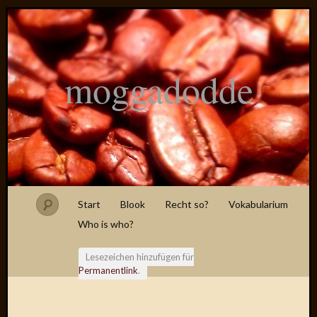
moggadodde
Start
Blook
Recht so?
Vokabularium
Who is who?
Lesezeichen hinzufügen für
Permanentlink
.