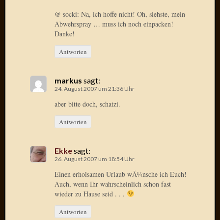
2020
Novem
@ socki: Na, ich hoffe nicht! Oh, siehste, mein
Abwehrspray … muss ich noch einpacken!
2020
Danke!
Oktobe
2020
Antworten
April
2020
Februar
markus
sagt:
2020
24. August 2007 um 21:36 Uhr
Dezemb
aber bitte doch, schatzi.
2019
Novem
Antworten
2019
Septem
Ekke
sagt:
2019
26. August 2007 um 18:54 Uhr
Mai
Einen erholsamen Urlaub wÃ¼nsche ich Euch!
2019
Auch, wenn Ihr wahrscheinlich schon fast
März
wieder zu Hause seid . . .
2019
Februar
Antworten
2019