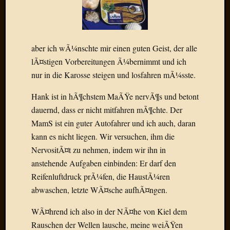
Draht
Neueste
aber ich wÃ¼nschte mir einen guten Geist, der alle
Kommen
lÃ¤stigen Vorbereitungen Ã¼bernimmt und ich
Sophie
nur in die Karosse steigen und losfahren mÃ¼sste.
Lane
zu
Hank ist in hÃ¶chstem MaÃŸe nervÃ¶s und betont
Contac
dauernd, dass er nicht mitfahren mÃ¶chte. Der
mit
MamS ist ein guter Autofahrer und ich auch, daran
Dr.
kann es nicht liegen. Wir versuchen, ihm die
Heigel
Andrea
NervositÃ¤t zu nehmen, indem wir ihn in
Arndt
anstehende Aufgaben einbinden: Er darf den
zu
Reifenluftdruck prÃ¼fen, die HaustÃ¼ren
Dinner
abwaschen, letzte WÃ¤sche aufhÃ¤ngen.
for
one
WÃ¤hrend ich also in der NÃ¤he von Kiel dem
Mogga
Rauschen der Wellen lausche, meine weiÃŸen
zu