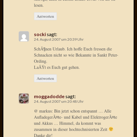
lesen.
Januar
Antworten
2025
Juli
2022
socki
sagt:
Mai
24. August 2007 um 20:39 Uhr
2022
SchÃ¶nen Urlaub. Ich hoffe Euch fressen die
April
Schnacken nicht so wie Bekannte in Sankt Peter-
2022
Ording.
Novem
LaÃŸt es Euch gut gehen.
2021
Septem
Antworten
2021
Juli
moggadodde
sagt:
2021
24. August 2007 um 20:48 Uhr
Juni
@ markus: Bin jetzt schon entspannt … Alle
2021
AufladegerÃ¤te- und Kabel und ElektrogerÃ¤te
Februar
und Akkus … Himmel, da kommt was
2021
zusammen in dieser hochtechnisierten Zeit
Dezemb
Danke dir!