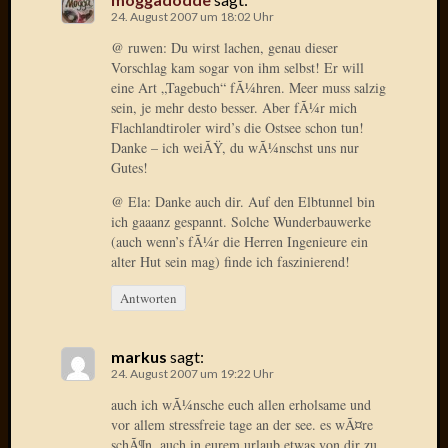
Verwen
24. August 2007 um 18:02 Uhr
All
@ ruwen: Du wirst lachen, genau dieser
in
Vorschlag kam sogar von ihm selbst! Er will
one
eine Art „Tagebuch“ fÃ¼hren. Meer muss salzig
Favico
sein, je mehr desto besser. Aber fÃ¼r mich
Flachlandtiroler wird’s die Ostsee schon tun!
Danke – ich weiÃŸ, du wÃ¼nschst uns nur
Kategori
Gutes!
@ Ela: Danke auch dir. Auf den Elbtunnel bin
Amazo
ich gaaanz gespannt. Solche Wunderbauwerke
Brains
(auch wenn’s fÃ¼r die Herren Ingenieure ein
Daily
alter Hut sein mag) finde ich faszinierend!
Soap
Phraseo
Antworten
U&D
WÃ¼rz
Utopia
markus
sagt:
24. August 2007 um 19:22 Uhr
Vokabu
auch ich wÃ¼nsche euch allen erholsame und
vor allem stressfreie tage an der see. es wÃ¤re
schÃ¶n, auch in eurem urlaub etwas von dir zu
Archiv