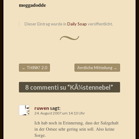
Birgit
moggadodde
Blogsc
Curry
and
Dieser Eintrag wurde in
Daily Soap
veröffentlicht.
Culture
dasawe
Frater
Aloisiu
Frau
Quadra
←
THINK! 2.0
Amtliche Mitteilung
→
Frau
Beitragsnavigation
SÃ¼Ã
Hazame
8 commenti su “
KÃ¼stennebel
”
HÃ¼hne
Hey
Tube
ruwen
sagt:
kleinla
24. August 2007 um 14:13 Uhr
KneeB
Ich hab noch in Erinnerung, dass der Salzgehalt
Kochd
in der Ostsee sehr gering sein soll. Also keine
MeiaPo
Sorge.
Papierg