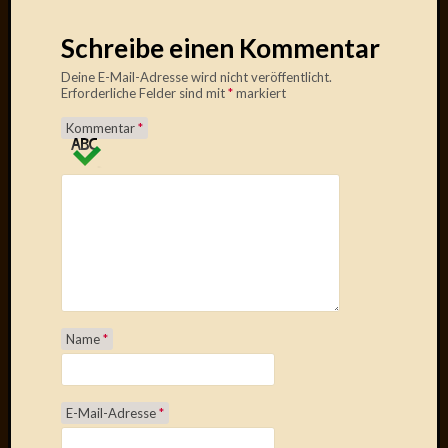
Oktobe
Schreibe einen Kommentar
2018
März
Deine E-Mail-Adresse wird nicht veröffentlicht.
2018
Erforderliche Felder sind mit
*
markiert
Februar
Kommentar
*
2018
Januar
2018
Novem
2017
Oktobe
2017
August
2017
Juli
Name
*
2017
Juni
2017
E-Mail-Adresse
*
Mai
2017