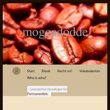
moggadodde
Start
Blook
Recht so?
Vokabularium
Who is who?
Lesezeichen hinzufügen für
Permanentlink
.