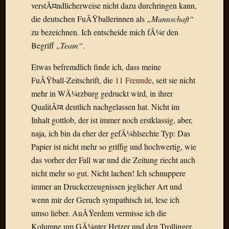
Draht
verstÃ¤ndlicherweise nicht dazu durchringen kann,
die deutschen FuÃŸballerinnen als
„Mannschaft“
zu bezeichnen. Ich entscheide mich fÃ¼r den
Neueste
Begriff
„Team“
.
Kommen
Etwas befremdlich finde ich, dass meine
Sophie
FuÃŸball-Zeitschrift, die
11 Freunde
, seit sie nicht
Lane
zu
mehr in WÃ¼rzburg gedruckt wird, in ihrer
Contac
QualitÃ¤t deutlich nachgelassen hat. Nicht im
mit
Inhalt gottlob, der ist immer noch erstklassig, aber,
Dr.
naja, ich bin da eher der gefÃ¼hlsechte Typ: Das
Heigel
Papier ist nicht mehr so griffig und hochwertig, wie
Andrea
Arndt
das vorher der Fall war und die Zeitung riecht auch
zu
nicht mehr so gut. Nicht lachen! Ich schnuppere
Dinner
immer an Druckerzeugnissen jeglicher Art und
for
wenn mir der Geruch sympathisch ist, lese ich
one
umso lieber. AuÃŸerdem vermisse ich die
Mogga
Kolumne um GÃ¼nter Hetzer und den Trollinger,
zu