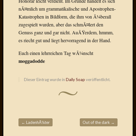
Honorar leicht verdient. Im Grunde handelt es sich
Birgit
Blogsc
nÃ¤mlich um grammatikalische und Apostrophen-
Curry
Katastrophen in Bildform, die ihm von Ã¼berall
and
zugespielt wurden, aber das schmÃ¤lert den
Culture
Genuss ganz und gar nicht. AuÃŸerdem, hmmm,
dasawe
es riecht gut und liegt hervorragend in der Hand.
Frater
Aloisiu
Euch einen lehrreichen Tag wÃ¼nscht
Frau
moggadodde
Quadra
Frau
SÃ¼Ã
Dieser Eintrag wurde in
Daily Soap
veröffentlicht.
Hazame
HÃ¼hne
Hey
Tube
kleinla
KneeB
Kochd
←
LadenhÃ¼ter
Out of the dark
→
Beitragsnavigation
MeiaPo
Papierg