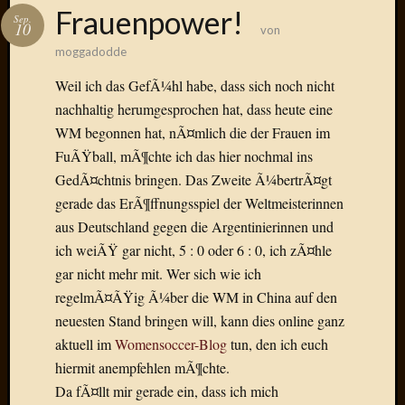
Das
Frauenpower!
Sep.
Blook
10
von
zum
moggadodde
Blog
Weil ich das GefÃ¼hl habe, dass sich noch nicht
nachhaltig herumgesprochen hat, dass heute eine
WM begonnen hat, nÃ¤mlich die der Frauen im
FuÃŸball, mÃ¶chte ich das hier nochmal ins
Neueste
Beiträge
GedÃ¤chtnis bringen. Das Zweite Ã¼bertrÃ¤gt
gerade das ErÃ¶ffnungsspiel der Weltmeisterinnen
Amore,
aus Deutschland gegen die Argentinierinnen und
Ragazz
ich weiÃŸ gar nicht, 5 : 0 oder 6 : 0, ich zÃ¤hle
Dinner
for
gar nicht mehr mit. Wer sich wie ich
one
regelmÃ¤ÃŸig Ã¼ber die WM in China auf den
Hambur
neuesten Stand bringen will, kann dies online ganz
Baby!
aktuell im
Womensoccer-Blog
tun, den ich euch
Lunati
hiermit anempfehlen mÃ¶chte.
Der
Da fÃ¤llt mir gerade ein, dass ich mich
heiÃŸe