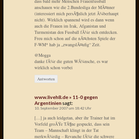
dass bald mehr Menschen Frauenfussball
anschauen wie die 2.Bundesliga der MÃ¤nner
Januar
(interessiert mich persÃ¶nlich jetzt Ã¼berhaupt
2025
nicht). Wirklich spannend wird es dann wenn
Juli
auch die Frauen im Irak, Afganistan und
2022
Turmenistan den Fussball fÃ¼r sich entdecken.
Freu mich schon auf die nÃ¤chsten Spiele der
Mai
F-WM* hab ja „zwangslÃ¤ufig“ Zeit.
2022
April
@Mogga
2022
danke fÃ¼r die guten WÃ¼nsche, es war
Novem
wirklich schon vorbei
2021
Antworten
Septem
2021
Juli
www.liveh8.de » 11-0 gegen
2021
Argentinien
sagt:
Juni
10. September 2007 um 18:42 Uhr
2021
[…] ja auch leidgetan, aber ihr Trainer hat im
Februar
Vorfeld groÃŸe TÃ¶ne gespuckt, dass sein
2021
Team – Mannschaft klingt in der Tat
Dezemb
merkwÃ¼rdig – Revanche fÃ¼r die schwere