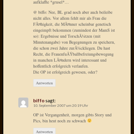
aufklaffte *grusel*…
Oktobe
@ biffo: Nee, BL grad noch aber auch beileibe
2018
nicht alles. Vor allem fehlt mir als Frau die
März
FÃ¤higkeit, die MÃ¤nner scheinbar genetisch
2018
eingeimpft bekommen (zumindest der MamS ist
Februar
so): Ergebnisse und TorschÃ¼tzen (mit
2018
Minutenangabe) von Begegnungen zu speichern,
Januar
die schon zwei Jahre zurÃ¼ckliegen. Du hast
2018
Recht, die FrauenfuÃŸballbefreiungsbewegung
Novem
in manchen LÃ¤ndern wird interessant und
2017
hoffentlich erfolgreich verlaufen.
Oktobe
Die OP ist erfolgreich gewesen, oder?
2017
Antworten
August
2017
Juli
biffo
sagt:
2017
10. September 2007 um 20:19 Uhr
Juni
OP ist Vergangenheit, morgen gibts Story und
2017
Pics, bin heut noch zu schwach
Mai
2017
Antworten