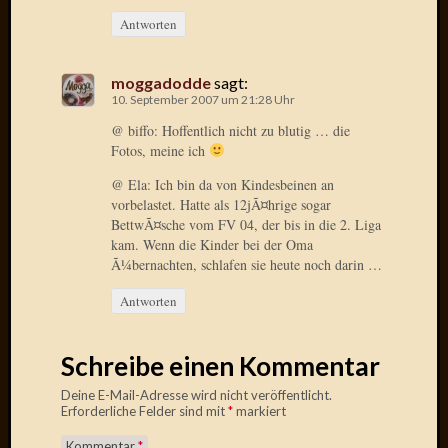
März
Antworten
2016
Februar
2016
moggadodde
sagt:
Novem
10. September 2007 um 21:28 Uhr
2015
@ biffo: Hoffentlich nicht zu blutig … die
Oktobe
Fotos, meine ich
2015
Septem
@ Ela: Ich bin da von Kindesbeinen an
2015
vorbelastet. Hatte als 12jÃ¤hrige sogar
August
BettwÃ¤sche vom FV 04, der bis in die 2. Liga
kam. Wenn die Kinder bei der Oma
2015
Ã¼bernachten, schlafen sie heute noch darin …
Juli
2015
Antworten
Juni
2015
Mai
Schreibe einen Kommentar
2015
Deine E-Mail-Adresse wird nicht veröffentlicht.
April
Erforderliche Felder sind mit
*
markiert
2015
März
Kommentar
*