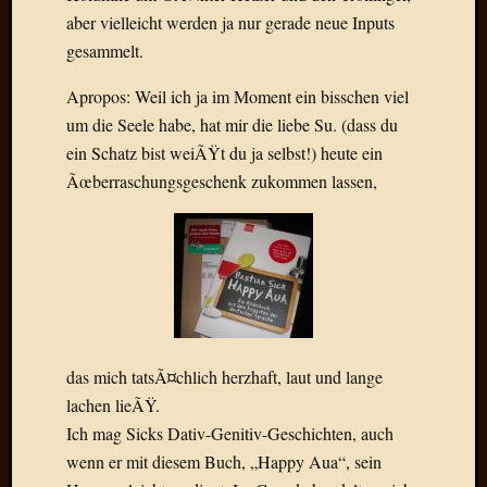
Der
aber vielleicht werden ja nur gerade neue Inputs
heiÃŸe
gesammelt.
Draht
Ralf
Apropos: Weil ich ja im Moment ein bisschen viel
zu
um die Seele habe, hat mir die liebe Su. (dass du
Der
ein Schatz bist weiÃŸt du ja selbst!) heute ein
heiÃŸe
Ãœberraschungsgeschenk zukommen lassen,
Draht
Mogga
zu
Der
heiÃŸe
Draht
das mich tatsÃ¤chlich herzhaft, laut und lange
Blogroll
lachen lieÃŸ.
Alohad
Ich mag Sicks Dativ-Genitiv-Geschichten, auch
Anony
wenn er mit diesem Buch, „Happy Aua“, sein
Dramaq