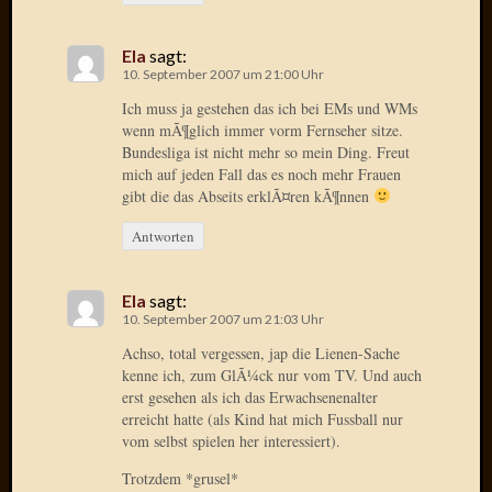
April
2017
Ela
sagt:
Februar
10. September 2007 um 21:00 Uhr
2017
Ich muss ja gestehen das ich bei EMs und WMs
Januar
wenn mÃ¶glich immer vorm Fernseher sitze.
2017
Bundesliga ist nicht mehr so mein Ding. Freut
Dezemb
mich auf jeden Fall das es noch mehr Frauen
2016
gibt die das Abseits erklÃ¤ren kÃ¶nnen
Oktobe
2016
Antworten
Septem
2016
Ela
sagt:
August
10. September 2007 um 21:03 Uhr
2016
Juni
Achso, total vergessen, jap die Lienen-Sache
kenne ich, zum GlÃ¼ck nur vom TV. Und auch
2016
erst gesehen als ich das Erwachsenenalter
Mai
erreicht hatte (als Kind hat mich Fussball nur
2016
vom selbst spielen her interessiert).
April
2016
Trotzdem *grusel*