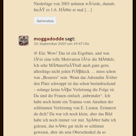
2020
Niederlage von 2003 nehmen wÃ¼rde, damals
Novem
hieÃŸ es 1-6. HÃ¤tte er mal […]
2020
Antworten
Oktobe
2020
April
moggadodde
sagt:
2020
10. September 2007 um 19:47 Uhr
Februar
@ Ela: Wow! Das ist ein Ergebnis, und was
2020
fÃ¼r eine tolle Motivation fÃ¼r die MÃ¤dels.
Dezemb
Ich sehe MÃ¤nnerfuÃŸball auch ganz gern,
2019
allerdings nicht jeden FlÃ¶hkick … muss schon
Novem
was „Besseres“ sein. Wenn das Adrenalin Ã¼ber
2019
den Platz schwappt ist das schon beeindruckend
Septem
– solange keine bÃ¶se Verletzung die Folge ist.
2019
Da sind die Frauen einfach „unbrutaler“. Ich
habe noch heute ein Trauma vom Ansehen der
Mai
schlimmen Verletzung von E. Lienen. Erinnerst
2019
du dich? Da war ich noch klein, aber das Bild
März
habe ich noch immer vor mir. SpÃ¤ter habe ich
2019
gelesen, das wÃ¤re gar nicht so schlimm
Februar
gewesen, aber als sein Oberschenkel da so
2019