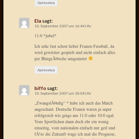
Verwen
Antworten
All
in
Ela
sagt:
one
10. September 2007 um 16:44 Uhr
Favico
11:0 *jubel*
Ich sehe fast schon lieber Frauen-Fussball, da
Kategori
wird gewitzter gespielt und nicht einfach alles
per BlutgrÃ¤tsche umgenietet
Amazo
Brains
Antworten
Daily
Soap
biffo
sagt:
Phraseo
10. September 2007 um 18:04 Uhr
U&D
„ZwangslÃ¤ufig“ * habe ich auch das Match
WÃ¼rz
angeschaut. Deutsche Frauen waren ja super
Utopia
erfolgreich wie gings aus 11:0 oder 10:0 egal.
Vokabu
Vom Sportlichen dann doch ehr ein wenig
einseitig, vom nationalen einfach nur geil und
fÃ¼r die Zukunft wage ich mal die Prognose,
Archiv