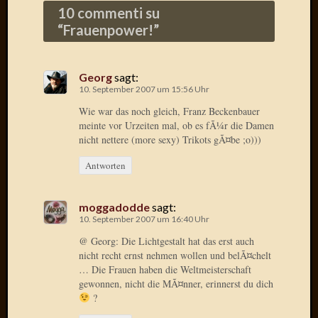
10 commenti su
Radulf
“
Frauenpower!
”
Rumpe
RÃ¶Ã¶
Skunkl
Tante
Georg
sagt:
10. September 2007 um 15:56 Uhr
Emma
WÃ¼rz
Wie war das noch gleich, Franz Beckenbauer
WÃ¼rzb
meinte vor Urzeiten mal, ob es fÃ¼r die Damen
WÃ¼rz
nicht nettere (more sexy) Trikots gÃ¤be ;o)))
Wortmi
Antworten
Meta
moggadodde
sagt:
10. September 2007 um 16:40 Uhr
Anmel
@ Georg: Die Lichtgestalt hat das erst auch
Eintrag
nicht recht ernst nehmen wollen und belÃ¤chelt
Feed
… Die Frauen haben die Weltmeisterschaft
Kommen
gewonnen, nicht die MÃ¤nner, erinnerst du dich
Feed
?
WordPr