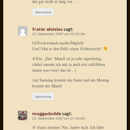
das gar nicht so lang vor …
Oktobe
Antworten
2018
März
2018
frater aloisius
sagt:
Februar
25. September 2007 um 12:35 Uhr
2018
GlÃ¼ckwunsch nachtrÃ¤glich!
Januar
Und? Hat er den Pulli schon Ã¼berreicht?
2018
Novem
@Ela: „Das“ MamS ist ja echt superlustig.
2017
(dabei musste ich mir ja auch erst erklÃ¤ren
Oktobe
lassen was (wer) das ist…)
2017
Am Samstag kommt das Sams und am Montag
August
kommt der MamS
2017
Juli
Antworten
2017
Juni
moggadodde
sagt:
2017
25. September 2007 um 17:16 Uhr
Mai
2017
@ frater aloisius: Nee, hatter nich. Ich habe