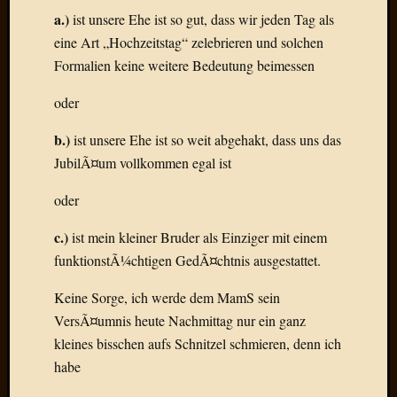
Draht
a.)
ist unsere Ehe ist so gut, dass wir jeden Tag als
eine Art „Hochzeitstag“ zelebrieren und solchen
Formalien keine weitere Bedeutung beimessen
Neueste
Kommen
oder
Sophie
b.)
ist unsere Ehe ist so weit abgehakt, dass uns das
Lane
zu
JubilÃ¤um vollkommen egal ist
Contac
mit
oder
Dr.
c.)
ist mein kleiner Bruder als Einziger mit einem
Heigel
Andrea
funktionstÃ¼chtigen GedÃ¤chtnis ausgestattet.
Arndt
zu
Keine Sorge, ich werde dem MamS sein
Dinner
VersÃ¤umnis heute Nachmittag nur ein ganz
for
kleines bisschen aufs Schnitzel schmieren, denn ich
one
habe
Mogga
zu