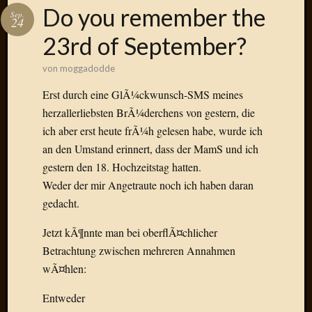
Das
Do you remember the
Sep.
Blook
24
zum
23rd of September?
Blog
von
moggadodde
Erst durch eine GlÃ¼ckwunsch-SMS meines
herzallerliebsten BrÃ¼derchens von gestern, die
Neueste
ich aber erst heute frÃ¼h gelesen habe, wurde ich
Beiträge
an den Umstand erinnert, dass der MamS und ich
Amore,
gestern den 18. Hochzeitstag hatten.
Ragazz
Weder der mir Angetraute noch ich haben daran
Dinner
gedacht.
for
one
Jetzt kÃ¶nnte man bei oberflÃ¤chlicher
Hambur
Betrachtung zwischen mehreren Annahmen
Baby!
wÃ¤hlen:
Lunati
Der
Entweder
heiÃŸe