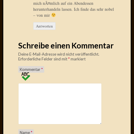
mich nÃ¤mlich auf ein Abendessen
April
herunterhandeln lassen. Ich finde das sehr nobel
2017
– von mir
Februar
2017
Antworten
Januar
2017
Dezemb
Schreibe einen Kommentar
2016
Deine E-Mail-Adresse wird nicht veröffentlicht.
Oktobe
Erforderliche Felder sind mit
*
markiert
2016
Septem
Kommentar
*
2016
August
2016
Juni
2016
Mai
2016
April
2016
Name
*