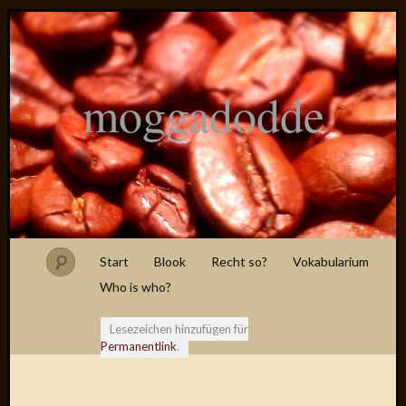
moggadodde
Start
Blook
Recht so?
Vokabularium
Who is who?
Lesezeichen hinzufügen für
Permanentlink
.