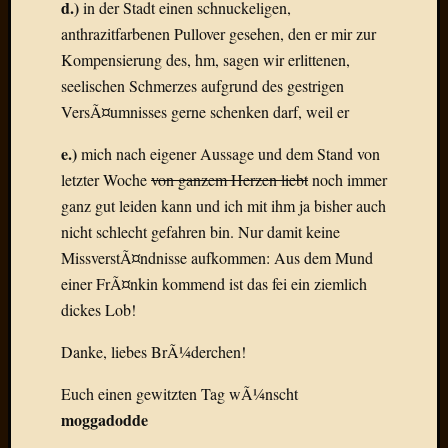
d.)
in der Stadt einen schnuckeligen,
Der
anthrazitfarbenen Pullover gesehen, den er mir zur
heiÃŸe
Kompensierung des, hm, sagen wir erlittenen,
Draht
Ralf
seelischen Schmerzes aufgrund des gestrigen
zu
VersÃ¤umnisses gerne schenken darf, weil er
Der
heiÃŸe
e.)
mich nach eigener Aussage und dem Stand von
Draht
letzter Woche
von ganzem Herzen liebt
noch immer
Mogga
ganz gut leiden kann und ich mit ihm ja bisher auch
zu
nicht schlecht gefahren bin. Nur damit keine
Der
MissverstÃ¤ndnisse aufkommen: Aus dem Mund
heiÃŸe
Draht
einer FrÃ¤nkin kommend ist das fei ein ziemlich
dickes Lob!
Blogroll
Danke, liebes BrÃ¼derchen!
Alohad
Euch einen gewitzten Tag wÃ¼nscht
Anony
moggadodde
Dramaq