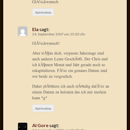
GlÃ¼ckwunsch
Radulf
Rumpe
Antworten
RÃ¶Ã¶
Skunkl
Ela
sagt:
Tante
24. September 2007 um 15:03 Uhr
Emma
GlÃ¼ckwunsch!
WÃ¼rz
WÃ¼rzb
Aber trÃ¶ste dich, verpasste Jahrestage sind
WÃ¼rz
auch anderer Leute GeschÃ¤ft. Der Chris und
Wortmi
ich kÃ¶nnen Monat und Jahr gerade noch so
rekapitulieren. FÃ¼r ein genaues Datum sind
wir beide zu vergesslich.
Meta
Daher plÃ¤diere ich auch stÃ¤ndig dafÃ¼r an
einem Datum zu heiraten das ich mir merken
Anmel
kann *g*
Eintrag
Feed
Antworten
Kommen
Feed
Al Gore
sagt:
WordPr