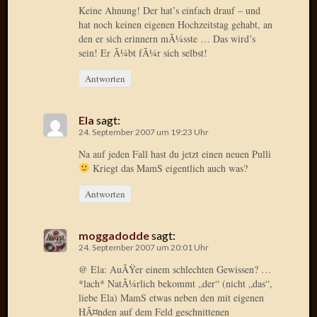
Keine Ahnung! Der hat’s einfach drauf – und
hat noch keinen eigenen Hochzeitstag gehabt, an
Januar
den er sich erinnern mÃ¼sste … Das wird’s
2025
sein! Er Ã¼bt fÃ¼r sich selbst!
Juli
2022
Antworten
Mai
2022
April
Ela
sagt:
24. September 2007 um 19:23 Uhr
2022
Novem
Na auf jeden Fall hast du jetzt einen neuen Pulli
2021
Kriegt das MamS eigentlich auch was?
Septem
Antworten
2021
Juli
2021
moggadodde
sagt:
Juni
24. September 2007 um 20:01 Uhr
2021
@ Ela: AuÃŸer einem schlechten Gewissen? …
Februar
*lach* NatÃ¼rlich bekommt „der“ (nicht „das“,
2021
liebe Ela) MamS etwas neben den mit eigenen
Dezemb
HÃ¤nden auf dem Feld geschnittenen