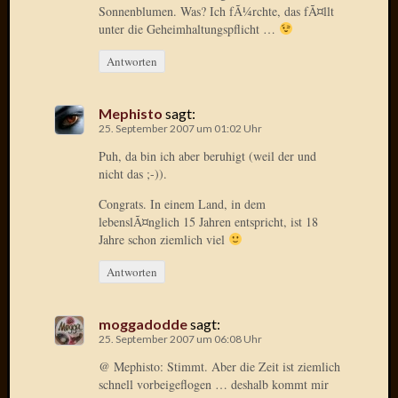
2020
Sonnenblumen. Was? Ich fÃ¼rchte, das fÃ¤llt
Novem
unter die Geheimhaltungspflicht …
2020
Antworten
Oktobe
2020
April
Mephisto
sagt:
2020
25. September 2007 um 01:02 Uhr
Februar
Puh, da bin ich aber beruhigt (weil der und
2020
nicht das ;-)).
Dezemb
2019
Congrats. In einem Land, in dem
Novem
lebenslÃ¤nglich 15 Jahren entspricht, ist 18
Jahre schon ziemlich viel
2019
Septem
Antworten
2019
Mai
2019
moggadodde
sagt:
März
25. September 2007 um 06:08 Uhr
2019
@ Mephisto: Stimmt. Aber die Zeit ist ziemlich
Februar
schnell vorbeigeflogen … deshalb kommt mir
2019