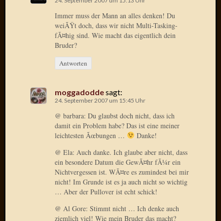
24. September 2007 um 15:13 Uhr
Verwen
All
Immer muss der Mann an alles denken! Du
weiÃŸt doch, dass wir nicht Multi-Tasking-
in
fÃ¤hig sind. Wie macht das eigentlich dein
one
Bruder?
Favico
Antworten
Kategori
moggadodde
sagt:
Amazo
24. September 2007 um 15:45 Uhr
Brains
@ barbara: Du glaubst doch nicht, dass ich
Daily
damit ein Problem habe? Das ist eine meiner
Soap
leichtesten Ãœbungen …
Danke!
Phraseo
@ Ela: Auch danke. Ich glaube aber nicht, dass
U&D
ein besondere Datum die GewÃ¤hr fÃ¼r ein
WÃ¼rz
Nichtvergessen ist. WÃ¤re es zumindest bei mir
Utopia
nicht! Im Grunde ist es ja auch nicht so wichtig
Vokabu
… Aber der Pullover ist echt schick!
@ Al Gore: Stimmt nicht … Ich denke auch
ziemlich viel! Wie mein Bruder das macht?
Archiv