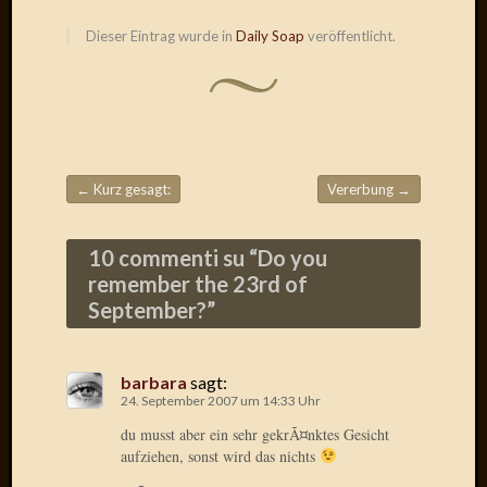
Birgit
Blogsc
Dieser Eintrag wurde in
Daily Soap
veröffentlicht.
Curry
and
Culture
dasawe
Frater
Aloisiu
←
Kurz gesagt:
Vererbung
→
Frau
Beitragsnavigation
Quadra
Frau
10 commenti su “
Do you
SÃ¼Ã
remember the 23rd of
Hazame
September?
”
HÃ¼hne
Hey
Tube
barbara
sagt:
kleinla
24. September 2007 um 14:33 Uhr
KneeB
du musst aber ein sehr gekrÃ¤nktes Gesicht
Kochd
aufziehen, sonst wird das nichts
MeiaPo
Papierg