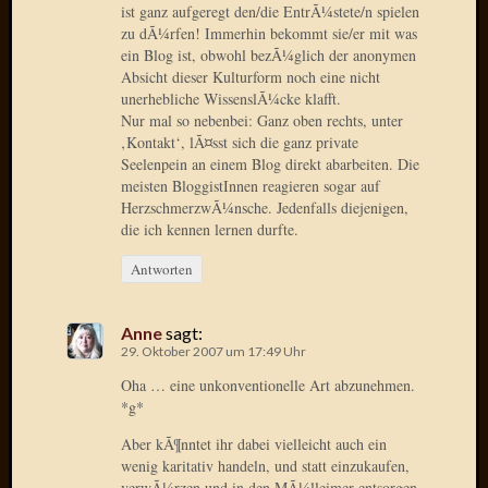
Verwen
ist ganz aufgeregt den/die EntrÃ¼stete/n spielen
All
zu dÃ¼rfen! Immerhin bekommt sie/er mit was
ein Blog ist, obwohl bezÃ¼glich der anonymen
in
Absicht dieser Kulturform noch eine nicht
one
unerhebliche WissenslÃ¼cke klafft.
Favico
Nur mal so nebenbei: Ganz oben rechts, unter
‚Kontakt‘, lÃ¤sst sich die ganz private
Seelenpein an einem Blog direkt abarbeiten. Die
Kategori
meisten BloggistInnen reagieren sogar auf
HerzschmerzwÃ¼nsche. Jedenfalls diejenigen,
Amazo
die ich kennen lernen durfte.
Brains
Daily
Antworten
Soap
Phraseo
Anne
sagt:
U&D
29. Oktober 2007 um 17:49 Uhr
WÃ¼rz
Oha … eine unkonventionelle Art abzunehmen.
Utopia
*g*
Vokabu
Aber kÃ¶nntet ihr dabei vielleicht auch ein
wenig karitativ handeln, und statt einzukaufen,
Archiv
verwÃ¼rzen und in den MÃ¼lleimer entsorgen,