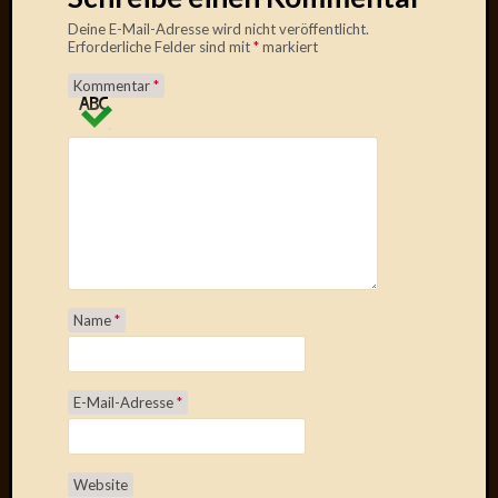
April
Deine E-Mail-Adresse wird nicht veröffentlicht.
2017
Erforderliche Felder sind mit
*
markiert
Februar
2017
Kommentar
*
Januar
2017
Dezemb
2016
Oktobe
2016
Septem
2016
August
Name
*
2016
Juni
2016
E-Mail-Adresse
*
Mai
2016
April
2016
Website