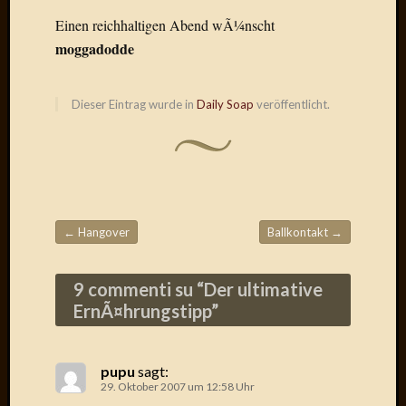
Der
Einen reichhaltigen Abend wÃ¼nscht
heiÃŸe
moggadodde
Draht
Ralf
zu
Dieser Eintrag wurde in
Daily Soap
veröffentlicht.
Der
heiÃŸe
Draht
Mogga
zu
Der
←
Hangover
Ballkontakt
→
heiÃŸe
Beitragsnavigation
Draht
9 commenti su “
Der ultimative
ErnÃ¤hrungstipp
”
Blogroll
Alohad
Anony
pupu
sagt:
29. Oktober 2007 um 12:58 Uhr
Dramaq