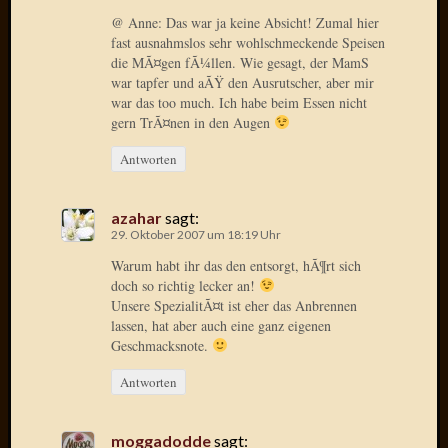
2020
@ Anne: Das war ja keine Absicht! Zumal hier
Novem
fast ausnahmslos sehr wohlschmeckende Speisen
2020
die MÃ¤gen fÃ¼llen. Wie gesagt, der MamS
Oktobe
war tapfer und aÃŸ den Ausrutscher, aber mir
2020
war das too much. Ich habe beim Essen nicht
April
gern TrÃ¤nen in den Augen
2020
Antworten
Februar
2020
Dezemb
azahar
sagt:
2019
29. Oktober 2007 um 18:19 Uhr
Novem
Warum habt ihr das den entsorgt, hÃ¶rt sich
2019
doch so richtig lecker an!
Septem
Unsere SpezialitÃ¤t ist eher das Anbrennen
2019
lassen, hat aber auch eine ganz eigenen
Mai
Geschmacksnote.
2019
März
Antworten
2019
Februar
moggadodde
sagt:
2019