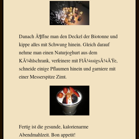
Draht
Neueste
Kommen
Danach Ã¶ffne man den Deckel der Biotonne und
Sophie
kippe alles mit Schwung hinein. Gleich darauf
Lane
nehme man einen Naturjoghurt aus dem
zu
KÃ¼hlschrank, verfeinere mit FlÃ¼ssigsÃ¼ÃŸe,
Contac
schneide einige Pflaumen hinein und garniere mit
mit
Dr.
einer Messerspitze Zimt.
Heigel
Andrea
Arndt
zu
Dinner
for
one
Fertig ist die gesunde, kalorienarme
Mogga
Abendmahlzeit. Bon appetit!
zu