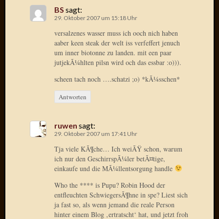
Radulf
BS
sagt:
29. Oktober 2007 um 15:18 Uhr
Rumpe
RÃ¶Ã¶
versalzenes wasser muss ich ooch nich haben
Skunkl
aaber keen steak der welt iss verfeffert jenuch
Tante
um inner biotonne zu landen. mit een paar
jutjekÃ¼hlten pilsn wird och das essbar :o))).
Emma
WÃ¼rz
scheen tach noch ….schatzi ;o) *kÃ¼sschen*
WÃ¼rzb
WÃ¼rz
Antworten
Wortmi
ruwen
sagt:
29. Oktober 2007 um 17:41 Uhr
Meta
Tja viele KÃ¶che… Ich weiÃŸ schon, warum
Anmel
ich nur den GeschirrspÃ¼ler betÃ¤tige,
einkaufe und die MÃ¼llentsorgung handle
Eintrag
Feed
Who the **** is Pupu? Robin Hood der
Kommen
entfleuchten SchwiegersÃ¶hne in spe? Liest sich
Feed
ja fast so, als wenn jemand die reale Person
WordPr
hinter einem Blog ‚ertratscht‘ hat, und jetzt froh