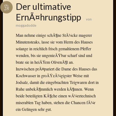
Das
Der ultimative
Okt.
Blook
28
zum
ErnÃ¤hrungstipp
Blog
von
moggadodde
Man nehme einige schÃ¶ne StÃ¼cke magerer
Minutensteaks, lasse sie vom Herrn des Hauses
Neueste
solange in reichlich frisch gemahlenem Pfeffer
Beiträge
wenden, bis sie ungenieÃŸbar scharf sind und
Amore,
brate sie in heiÃŸem OlivenÃ¶l an.
Ragazz
Inzwischen prÃ¤pariert die Dame des Hauses das
Dinner
Kochwasser in groÃŸzÃ¼gigster Weise mit
for
Jodsalz, damit die eingebrachten Teigwaren dort in
one
Ruhe unbekÃ¶mmlich werden kÃ¶nnen. Wenn
Hambur
Baby!
beide beteiligten KÃ¶che einen wÃ¼rztechnisch
Lunati
miserablen Tag haben, stehen die Chancen fÃ¼r
Der
ein Gelingen sehr gut.
heiÃŸe