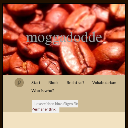
moggadodde
Start
Blook
Recht so?
Vokabularium
Who is who?
Lesezeichen hinzufügen für
Permanentlink
.