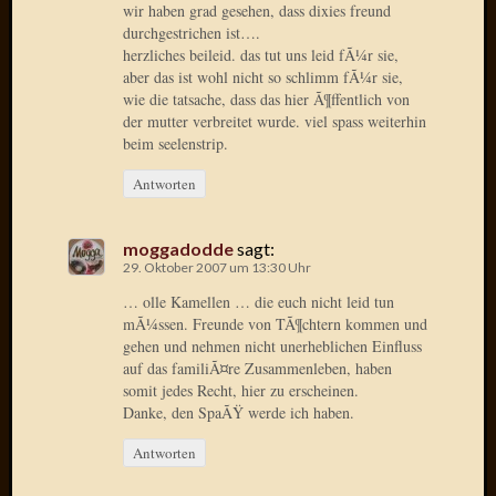
Birgit
wir haben grad gesehen, dass dixies freund
Blogsc
durchgestrichen ist….
Curry
herzliches beileid. das tut uns leid fÃ¼r sie,
aber das ist wohl nicht so schlimm fÃ¼r sie,
and
wie die tatsache, dass das hier Ã¶ffentlich von
Culture
der mutter verbreitet wurde. viel spass weiterhin
dasawe
beim seelenstrip.
Frater
Aloisiu
Antworten
Frau
Quadra
moggadodde
sagt:
Frau
29. Oktober 2007 um 13:30 Uhr
SÃ¼Ã
Hazame
… olle Kamellen … die euch nicht leid tun
HÃ¼hne
mÃ¼ssen. Freunde von TÃ¶chtern kommen und
gehen und nehmen nicht unerheblichen Einfluss
Hey
auf das familiÃ¤re Zusammenleben, haben
Tube
somit jedes Recht, hier zu erscheinen.
kleinla
Danke, den SpaÃŸ werde ich haben.
KneeB
Kochd
Antworten
MeiaPo
Papierg