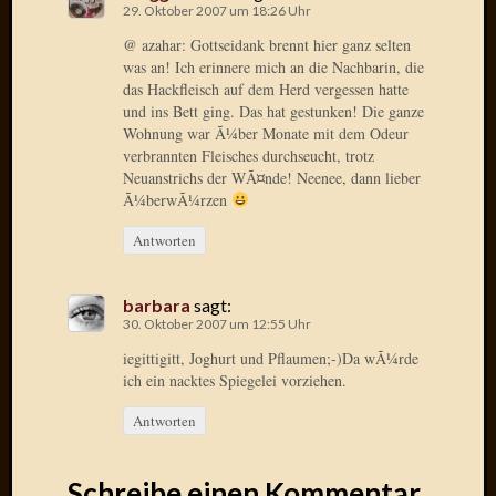
29. Oktober 2007 um 18:26 Uhr
Oktobe
@ azahar: Gottseidank brennt hier ganz selten
2018
was an! Ich erinnere mich an die Nachbarin, die
März
das Hackfleisch auf dem Herd vergessen hatte
2018
und ins Bett ging. Das hat gestunken! Die ganze
Februar
Wohnung war Ã¼ber Monate mit dem Odeur
2018
verbrannten Fleisches durchseucht, trotz
Januar
Neuanstrichs der WÃ¤nde! Neenee, dann lieber
2018
Ã¼berwÃ¼rzen
Novem
Antworten
2017
Oktobe
2017
barbara
sagt:
August
30. Oktober 2007 um 12:55 Uhr
2017
iegittigitt, Joghurt und Pflaumen;-)Da wÃ¼rde
Juli
ich ein nacktes Spiegelei vorziehen.
2017
Juni
Antworten
2017
Mai
2017
Schreibe einen Kommentar