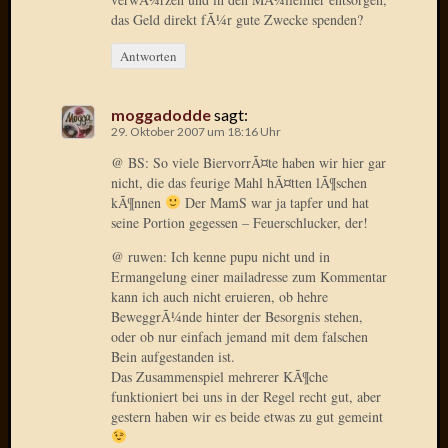
das Geld direkt fÃ¼r gute Zwecke spenden?
Januar
Antworten
2025
Juli
2022
moggadodde
sagt:
Mai
29. Oktober 2007 um 18:16 Uhr
2022
@ BS: So viele BiervorrÃ¤te haben wir hier gar
April
nicht, die das feurige Mahl hÃ¤tten lÃ¶schen
2022
kÃ¶nnen
Der MamS war ja tapfer und hat
Novem
seine Portion gegessen – Feuerschlucker, der!
2021
Septem
@ ruwen: Ich kenne pupu nicht und in
Ermangelung einer mailadresse zum Kommentar
2021
kann ich auch nicht eruieren, ob hehre
Juli
BeweggrÃ¼nde hinter der Besorgnis stehen,
2021
oder ob nur einfach jemand mit dem falschen
Juni
Bein aufgestanden ist.
2021
Das Zusammenspiel mehrerer KÃ¶che
Februar
funktioniert bei uns in der Regel recht gut, aber
2021
gestern haben wir es beide etwas zu gut gemeint
Dezemb