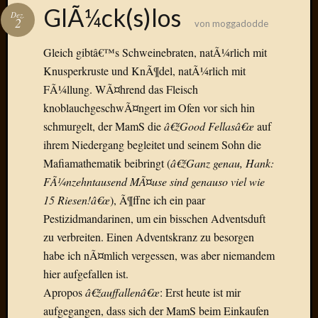
Das
GlÃ¼ck(s)los
Dez.
Blook
2
von
moggadodde
zum
Blog
Gleich gibtâ€™s Schweinebraten, natÃ¼rlich mit
Knusperkruste und KnÃ¶del, natÃ¼rlich mit
FÃ¼llung. WÃ¤hrend das Fleisch
knoblauchgeschwÃ¤ngert im Ofen vor sich hin
Neueste
schmurgelt, der MamS die
â€žGood Fellasâ€œ
auf
Beiträge
ihrem Niedergang begleitet und seinem Sohn die
Mafiamathematik beibringt (
â€žGanz genau, Hank:
Amore,
FÃ¼nzehntausend MÃ¤use sind genauso viel wie
Ragazz
Dinner
15 Riesen!â€œ
), Ã¶ffne ich ein paar
for
Pestizidmandarinen, um ein bisschen Adventsduft
one
zu verbreiten. Einen Adventskranz zu besorgen
Hambur
habe ich nÃ¤mlich vergessen, was aber niemandem
Baby!
hier aufgefallen ist.
Lunati
Apropos
â€žauffallenâ€œ
: Erst heute ist mir
Der
heiÃŸe
aufgegangen, dass sich der MamS beim Einkaufen