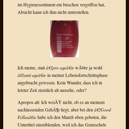
Draht
im Hygienesortiment ein bisschen vergriffen hat,
Absicht kann ich ihm nicht unterstellen.
Neueste
Kommen
Sophie
Lane
zu
Contac
mit
Ich meine, statt
â€žpro ageâ€œ
wÃ¤re ja wohl
Dr.
â€žanti ageâ€œ
in meiner Lebensfortschrittsphase
Heigel
angebracht gewesen. Kein Wunder, dass ich in
Andrea
Arndt
letzter Zeit ziemlich alt aussehe, oder?
zu
Apropos alt: Ich weiÃŸ nicht, ob es an meinem
Dinner
for
nachlassenden GehÃ¶r liegt, aber bei den
â€žGood
one
Fellasâ€œ
habe ich den MamS eben gebeten, die
Mogga
Untertitel einzublenden, weil ich das Genuschele
zu