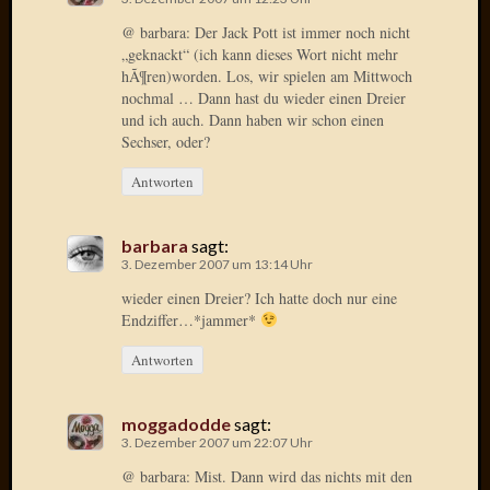
Radulf
@ barbara: Der Jack Pott ist immer noch nicht
Rumpe
„geknackt“ (ich kann dieses Wort nicht mehr
RÃ¶Ã¶
hÃ¶ren)worden. Los, wir spielen am Mittwoch
Skunkl
nochmal … Dann hast du wieder einen Dreier
Tante
und ich auch. Dann haben wir schon einen
Emma
Sechser, oder?
WÃ¼rz
Antworten
WÃ¼rzb
WÃ¼rz
Wortmi
barbara
sagt:
3. Dezember 2007 um 13:14 Uhr
wieder einen Dreier? Ich hatte doch nur eine
Meta
Endziffer…*jammer*
Anmel
Antworten
Eintrag
Feed
moggadodde
sagt:
Kommen
3. Dezember 2007 um 22:07 Uhr
Feed
WordPr
@ barbara: Mist. Dann wird das nichts mit den