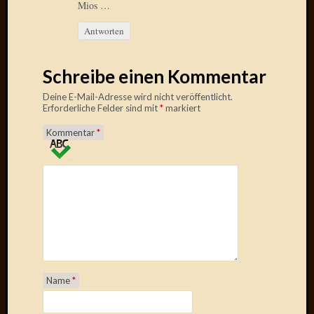
Mios …
Verwen
All
Antworten
in
one
Favico
Schreibe einen Kommentar
Deine E-Mail-Adresse wird nicht veröffentlicht.
Erforderliche Felder sind mit
*
markiert
Kategori
Kommentar
*
Amazo
Brains
Daily
Soap
Phraseo
U&D
WÃ¼rz
Utopia
Vokabu
Name
*
Archiv