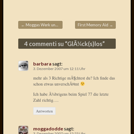
Birgit
Blogsc
Curry
and
←
Moggas Werk und Elfteus Beitrag
First Memory Aid
→
Culture
Beitragsnavigation
dasawe
Frater
4 commenti su “
GlÃ¼ck(s)los
”
Aloisiu
Frau
Quadra
barbara
sagt:
Frau
3. Dezember 2007 um 12:11 Uhr
SÃ¼Ã
mehr als 3 Richtige mÃ¶chtest du? Ich finde das
Hazame
schon etwas unverschÃ¤mt
HÃ¼hne
Hey
Ich habe Ã¼brigens beim Spiel 77 die letzte
Zahl richtig….
Tube
kleinla
Antworten
KneeB
Kochd
MeiaPo
moggadodde
sagt:
Papierg
3. Dezember 2007 um 12:23 Uhr