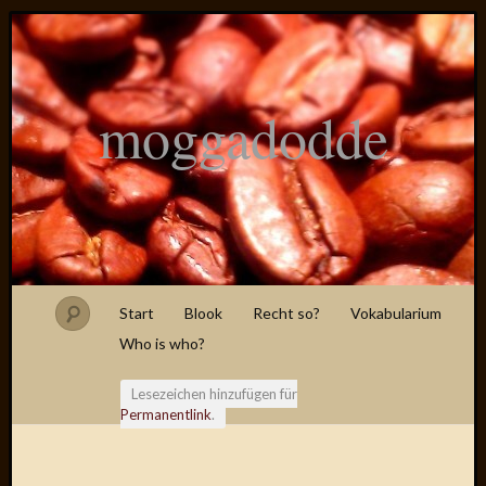
moggadodde
Start
Blook
Recht so?
Vokabularium
Who is who?
Lesezeichen hinzufügen für
Permanentlink
.