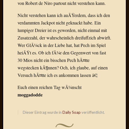
von Robert de Niro partout nicht verstehen kann.
Der
heiÃŸe
Nicht verstehen kann ich auÃŸerdem, dass ich den
Draht
verdammten Jackpot nicht geknackt habe. Ein
Ralf
lumpiger Dreier ist es geworden, nicht einmal mit
zu
Der
Zusatzzahl, der wahrscheinlich dreifuffzich abwirft.
heiÃŸe
Wer GlÃ¼ck in der Liebe hat, hat Pech im Spiel
Draht
heiÃŸt es. Ob ich fÃ¼r den Gegenwert von fast
Mogga
30 Mios nicht ein bisschen Pech hÃ¤tte
zu
wegstecken kÃ¶nnen? Och, ich glaube, auf einen
Der
heiÃŸe
Versuch hÃ¤tte ich es ankommen lassen â€¦
Draht
Euch einen reichen Tag wÃ¼nscht
moggadodde
Blogroll
Alohad
Dieser Eintrag wurde in
Daily Soap
veröffentlicht.
Anony
Dramaq