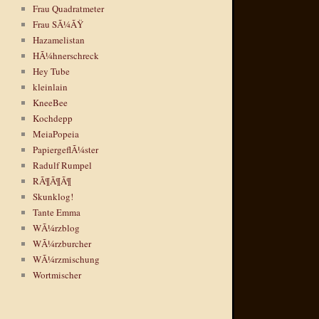
Frau Quadratmeter
Frau SÃ¼ÃŸ
Hazamelistan
HÃ¼hnerschreck
Hey Tube
kleinlain
KneeBee
Kochdepp
MeiaPopeia
PapiergeflÃ¼ster
Radulf Rumpel
RÃ¶Ã¶Ã¶
Skunklog!
Tante Emma
WÃ¼rzblog
WÃ¼rzburcher
WÃ¼rzmischung
Wortmischer