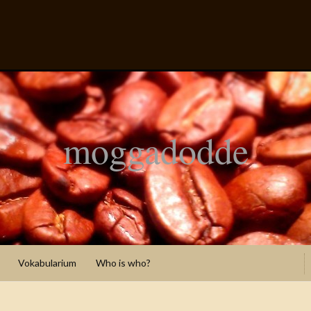
moggadodde
Vokabularium
Who is who?