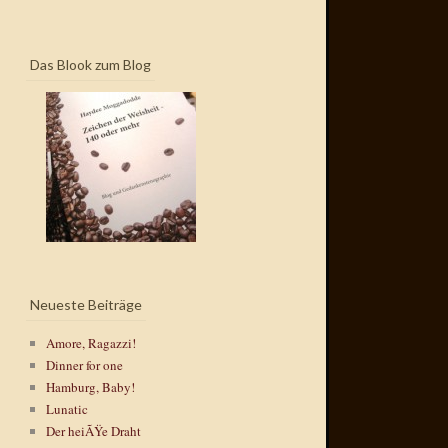
Das Blook zum Blog
Neueste Beiträge
Amore, Ragazzi!
Dinner for one
Hamburg, Baby!
Lunatic
Der heiÃŸe Draht