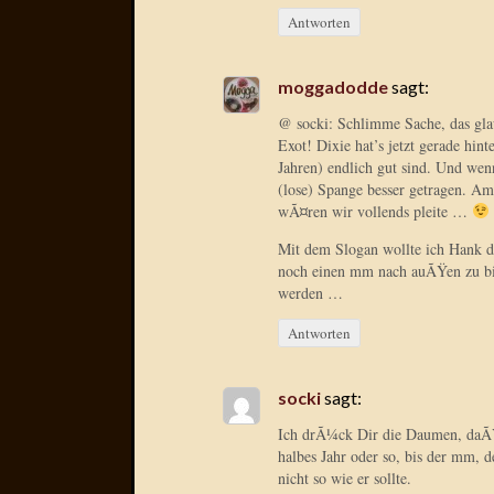
Antworten
moggadodde
sagt:
@ socki: Schlimme Sache, das glau
Exot! Dixie hat’s jetzt gerade hin
Jahren) endlich gut sind. Und wen
(lose) Spange besser getragen. Am
wÃ¤ren wir vollends pleite …
Mit dem Slogan wollte ich Hank 
noch einen mm nach auÃŸen zu b
werden …
Antworten
socki
sagt:
Ich drÃ¼ck Dir die Daumen, daÃŸ
halbes Jahr oder so, bis der mm, 
nicht so wie er sollte.