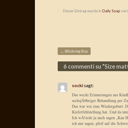
Dieser Eintrag wurde in
Daily Soap
verö
←
Blitzkrieg Bop
Beitragsnavigation
6 commenti su “
Size mat
socki
sagt:
Das weckt Erinnerungen aus Kindh
sechsjÃ¤hriger Behandlung per Zah
Das war wie eine Wiedergeburt. Di
Kieferfehlstellung hat. Und da inte
Ich wÃ¼rde ja auch sagen „Kau H
ich nur sagen, pfeif auf die Sch