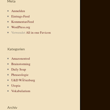
Meta
Anmelden
Eintrags-Feed
Kommentar-Feed
WordPress.org
Verwendet
All in one Favicon
Kategorien
Amazonentod
Brainstorming
Daily Soap
Phraseologie
U&D WÃ¼rzburg
Utopia
Vokabularium
Archiv