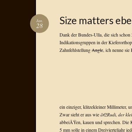
Size matters ebe
Jan.
28
Dank der Bundes-Ulla, die sich schon
Indikationsgruppen in der Kieferorthop
Zahnfehlstellung
Angle
, ich nenne sie 
ein einziger, klitzekleiner Millimeter
Zwar sieht er aus wie
â€žRudi, der kl
abbeiÃŸen, kauen und sprechen. Die 
5 mm solle in einem Dreivierteljahr j