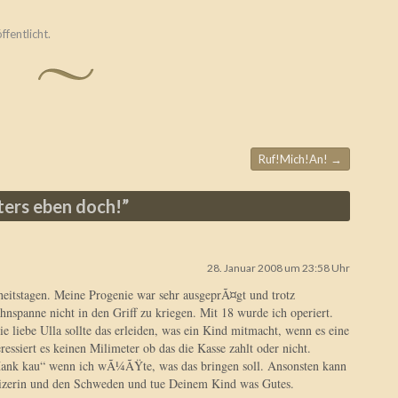
ffentlicht.
Ruf!Mich!An!
→
ters eben doch!
”
28. Januar 2008 um 23:58 Uhr
eitstagen. Meine Progenie war sehr ausgeprÃ¤gt und trotz
nspanne nicht in den Griff zu kriegen. Mit 18 wurde ich operiert.
e liebe Ulla sollte das erleiden, was ein Kind mitmacht, wenn es eine
ressiert es keinen Milimeter ob das die Kasse zahlt oder nicht.
ank kau“ wenn ich wÃ¼ÃŸte, was das bringen soll. Ansonsten kann
weizerin und den Schweden und tue Deinem Kind was Gutes.