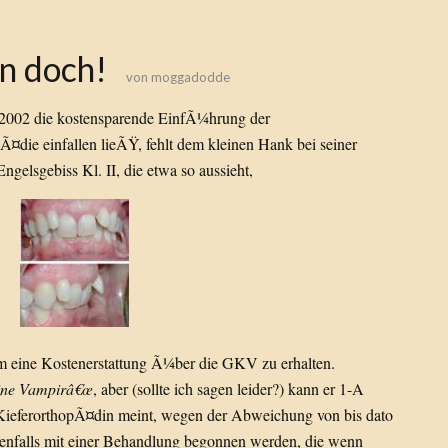
n doch!
von
moggadodde
 2002 die kostensparende EinfÃ¼hrung der
Ã¤die einfallen lieÃŸ, fehlt dem kleinen Hank bei seiner
Engelsgebiss Kl. II, die etwa so aussieht,
, um eine Kostenerstattung Ã¼ber die GKV zu erhalten.
eine Vampirâ€œ
, aber (sollte ich sagen leider?) kann er 1-A
KieferorthopÃ¤din meint, wegen der Abweichung von bis dato
edenfalls mit einer Behandlung begonnen werden, die wenn