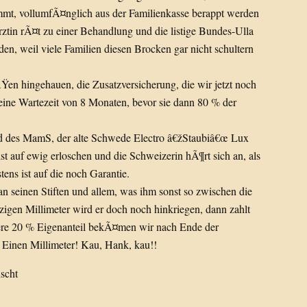
mmt, vollumfÃ¤nglich aus der Familienkasse berappt werden
rztin rÃ¤t zu einer Behandlung und die listige Bundes-Ulla
en, weil viele Familien diesen Brocken gar nicht schultern
en hingehauen, die Zusatzversicherung, die wir jetzt noch
ine Wartezeit von 8 Monaten, bevor sie dann 80 % der
und des MamS, der alte Schwede Electro â€žStaubiâ€œ Lux
st auf ewig erloschen und die Schweizerin hÃ¶rt sich an, als
tens ist auf die noch Garantie.
an seinen Stiften und allem, was ihm sonst so zwischen die
igen Millimeter wird er doch noch hinkriegen, dann zahlt
re 20 % Eigenanteil bekÃ¤men wir nach Ende der
Einen Millimeter! Kau, Hank, kau!!
scht