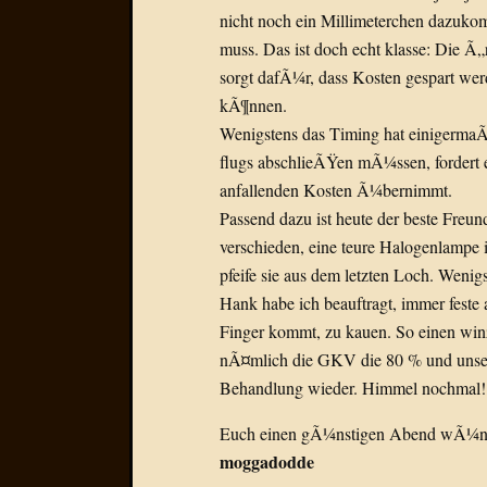
nicht noch ein Millimeterchen dazuko
muss. Das ist doch echt klasse: Die Ã„
sorgt dafÃ¼r, dass Kosten gespart werd
kÃ¶nnen.
Wenigstens das Timing hat einigermaÃŸ
flugs abschlieÃŸen mÃ¼ssen, fordert e
anfallenden Kosten Ã¼bernimmt.
Passend dazu ist heute der beste Fre
verschieden, eine teure Halogenlampe i
pfeife sie aus dem letzten Loch. Wenigs
Hank habe ich beauftragt, immer feste 
Finger kommt, zu kauen. So einen winz
nÃ¤mlich die GKV die 80 % und unse
Behandlung wieder. Himmel nochmal! 
Euch einen gÃ¼nstigen Abend wÃ¼n
moggadodde