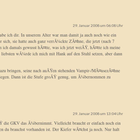
29. Januar 2008 um 06:08 Uhr
be ich dir. In unserem Alter war man damit ja auch noch wie ein
ter sich, sie hatte auch ganz verrÃ¼ckte ZÃ¤hne, die jetzt (nach 7
n ich damals gewusst hÃ¤tte, was ich jetzt weiÃŸ, hÃ¤tte ich meine
 liebsten wÃ¼rde ich mich mit Hank auf den Stuhl setzen, aber dann
dazu bringen, seine nach auÃŸen stehenden Vampir-/MÃ¤usezÃ¤hne
iegen. Dann ist die Stufe groÃŸ genug, um Ã¼bernommen zu
29. Januar 2008 um 13:04 Uhr
 die GKV das Ã¼bernimmt. Vielleicht braucht er einfach noch ein
den du brauchst vorhanden ist. Der Kiefer wÃ¤chst ja noch. Nur halt