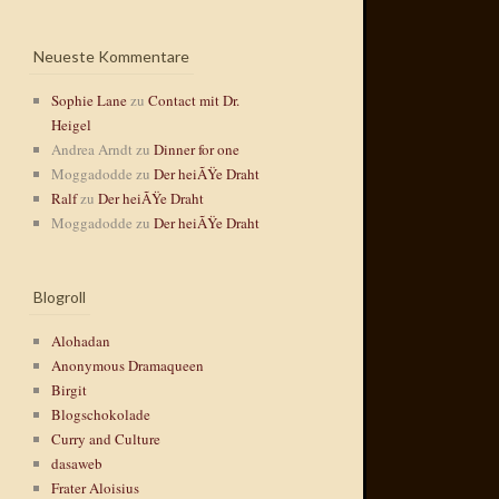
Neueste Kommentare
Sophie Lane
zu
Contact mit Dr.
Heigel
Andrea Arndt
zu
Dinner for one
Moggadodde
zu
Der heiÃŸe Draht
Ralf
zu
Der heiÃŸe Draht
Moggadodde
zu
Der heiÃŸe Draht
Blogroll
Alohadan
Anonymous Dramaqueen
Birgit
Blogschokolade
Curry and Culture
dasaweb
Frater Aloisius