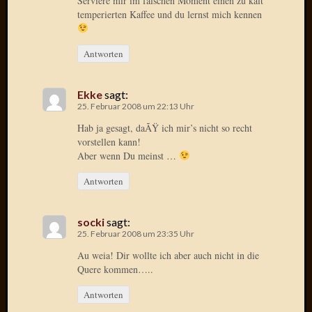
Serviere mir im falschen Moment einen zu kalt
Verwen
temperierten Kaffee und du lernst mich kennen
All
in
one
Antworten
Favico
Ekke
sagt:
25. Februar 2008 um 22:13 Uhr
Kategori
Hab ja gesagt, daÃŸ ich mir’s nicht so recht
Amazo
vorstellen kann!
Aber wenn Du meinst …
Brains
Daily
Antworten
Soap
Phraseo
U&D
socki
sagt:
WÃ¼rz
25. Februar 2008 um 23:35 Uhr
Utopia
Au weia! Dir wollte ich aber auch nicht in die
Vokabu
Quere kommen…..
Antworten
Archiv