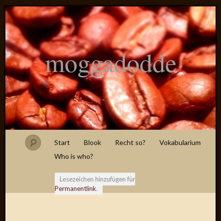
moggadodde
Start
Blook
Recht so?
Vokabularium
Who is who?
Lesezeichen hinzufügen für
Permanentlink
.