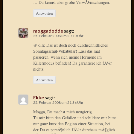
Birgit
… Du kennst aber grobe VerwÃ¼nschungen.
Blogsc
Antworten
Curry
and
Culture
moggadodde
sagt:
dasawe
25. Februar 2008 um 20:10 Uhr
Frater
@ olli: Das ist doch noch durchschnittliches
Aloisiu
Sonntagsschul-Vokabular! Lass das mal
Frau
passieren, wenn sich meine Hormone im
Quadra
Killermodus befinden! Da garantiere ich fÃ¼r
Frau
nichts!
SÃ¼Ã
Antworten
Hazame
HÃ¼hne
Hey
Ekke
sagt:
Tube
25. Februar 2008 um 21:36 Uhr
kleinla
Mogga, Du machst mich neugierig.
KneeB
Tu mir bitte den Gefallen und schildere mir bitte
Kochd
nur ganz kurz den Beginn einer Situation, bei
MeiaPo
der Du es persÃ¶nlich fÃ¼r durchaus mÃ¶glich
Papierg