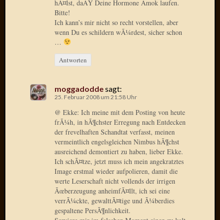
hÃ¤lst, daÃŸ Deine Hormone Amok laufen.
Radulf
Bitte!
Rumpe
Ich kann’s mir nicht so recht vorstellen, aber
RÃ¶Ã¶
wenn Du es schildern wÃ¼rdest, sicher schon
Skunkl
…
Tante
Antworten
Emma
WÃ¼rz
WÃ¼rzb
moggadodde
sagt:
WÃ¼rz
25. Februar 2008 um 21:58 Uhr
Wortmi
@ Ekke: Ich meine mit dem Posting von heute
frÃ¼h, in hÃ¶chster Erregung nach Entdecken
der frevelhaften Schandtat verfasst, meinen
Meta
vermeintlich engelsgleichen Nimbus hÃ¶chst
ausreichend demontiert zu haben, lieber Ekke.
Anmel
Ich schÃ¤tze, jetzt muss ich mein angekratztes
Eintrag
Image erstmal wieder aufpolieren, damit die
Feed
werte Leserschaft nicht vollends der irrigen
Ãœberzeugung anheimfÃ¤llt, ich sei eine
Kommen
verrÃ¼ckte, gewalttÃ¤tige und Ã¼berdies
Feed
gespaltene PersÃ¶nlichkeit.
WordPr