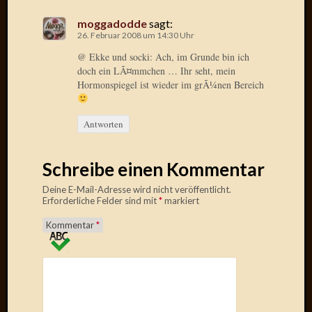
moggadodde
sagt:
Januar
26. Februar 2008 um 14:30 Uhr
2025
Juli
@ Ekke und socki: Ach, im Grunde bin ich
doch ein LÃ¤mmchen … Ihr seht, mein
2022
Hormonspiegel ist wieder im grÃ¼nen Bereich
Mai
2022
April
Antworten
2022
Novem
2021
Schreibe einen Kommentar
Septem
Deine E-Mail-Adresse wird nicht veröffentlicht.
2021
Erforderliche Felder sind mit
*
markiert
Juli
2021
Kommentar
*
Juni
2021
Februar
2021
Dezemb