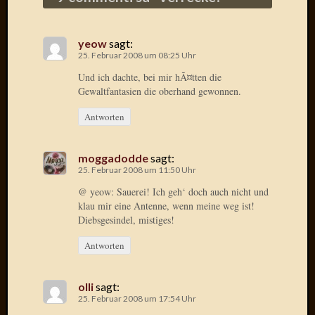
Der
heiÃŸe
Draht
yeow
sagt:
25. Februar 2008 um 08:25 Uhr
Ralf
zu
Und ich dachte, bei mir hÃ¤tten die
Der
Gewaltfantasien die oberhand gewonnen.
heiÃŸe
Antworten
Draht
Mogga
zu
moggadodde
sagt:
Der
25. Februar 2008 um 11:50 Uhr
heiÃŸe
@ yeow: Sauerei! Ich geh‘ doch auch nicht und
Draht
klau mir eine Antenne, wenn meine weg ist!
Diebsgesindel, mistiges!
Blogroll
Antworten
Alohad
olli
sagt:
Anony
25. Februar 2008 um 17:54 Uhr
Dramaq