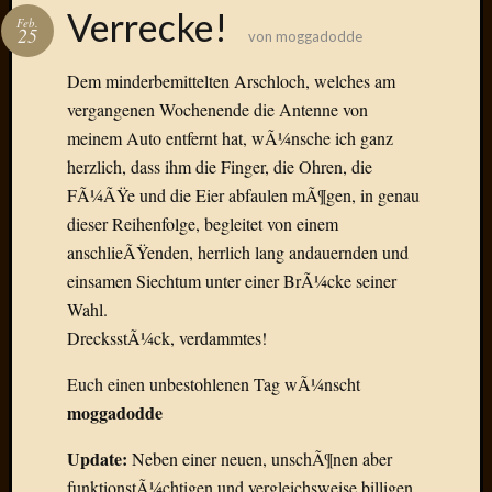
Das
Verrecke!
Feb.
Blook
25
von
moggadodde
zum
Blog
Dem minderbemittelten Arschloch, welches am
vergangenen Wochenende die Antenne von
meinem Auto entfernt hat, wÃ¼nsche ich ganz
herzlich, dass ihm die Finger, die Ohren, die
Neueste
FÃ¼ÃŸe und die Eier abfaulen mÃ¶gen, in genau
Beiträge
dieser Reihenfolge, begleitet von einem
anschlieÃŸenden, herrlich lang andauernden und
Amore,
einsamen Siechtum unter einer BrÃ¼cke seiner
Ragazz
Dinner
Wahl.
for
DrecksstÃ¼ck, verdammtes!
one
Hambur
Euch einen unbestohlenen Tag wÃ¼nscht
Baby!
moggadodde
Lunati
Der
Update:
Neben einer neuen, unschÃ¶nen aber
heiÃŸe
funktionstÃ¼chtigen und vergleichsweise billigen