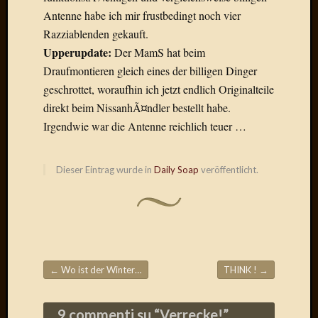
Draht
Antenne habe ich mir frustbedingt noch vier
Razziablenden gekauft.
Upperupdate:
Der MamS hat beim
Neueste
Kommen
Draufmontieren gleich eines der billigen Dinger
geschrottet, woraufhin ich jetzt endlich Originalteile
Sophie
direkt beim NissanhÃ¤ndler bestellt habe.
Lane
Irgendwie war die Antenne reichlich teuer …
zu
Contac
mit
Dieser Eintrag wurde in
Daily Soap
veröffentlicht.
Dr.
Heigel
Andrea
Arndt
zu
Dinner
for
←
Wo ist der Winter hin?
THINK !
→
Beitragsnavigation
one
Mogga
9 commenti su “
Verrecke!
”
zu