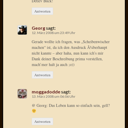
Detlev Buck!
Januar
Antworten
2025
Juli
Georg
sagt:
2022
12. März 2008 um 23:49 Uhr
Mai
Gerade wollte ich fragen, was „Scheibenwischer
2022
machen“ ist, da ich den Ausdruck Ã¼berhaupt
April
nicht kannte – aber haha, nun kann ich’s mir
2022
Dank deiner Beschreibung prima vorstellen,
Novem
mach’mer halt ja auch ;o))
2021
Septem
Antworten
2021
Juli
moggadodde
sagt:
2021
13. März 2008 um 06:06 Uhr
Juni
2021
@ Georg: Das Leben kann so einfach sein, gell?
Februar
2021
Antworten
Dezemb