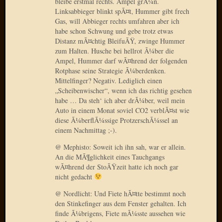
bleibe erstmal rechts. Ampel grÃ¼n.
Verwen
Linksabbieger blinkt spÃ¤t, Hummer gibt frech
All
Gas, will Abbieger rechts umfahren aber ich
in
habe schon Schwung und gebe trotz etwas
one
Distanz mÃ¤chtig BleifuÃŸ, zwinge Hummer
Favico
zum Halten. Husche bei hellrot Ã¼ber die
Ampel, Hummer darf wÃ¤hrend der folgenden
Rotphase seine Strategie Ã¼berdenken.
Mittelfinger? Negativ. Lediglich einen
Kategori
„Scheibenwischer“, wenn ich das richtig gesehen
Amazo
habe … Da steh‘ ich aber drÃ¼ber, weil mein
Auto in einem Monat soviel CO2 verblÃ¤st wie
Brains
diese Ã¼berflÃ¼ssige ProtzerschÃ¼ssel an
Daily
einem Nachmittag ;-).
Soap
Phraseo
@ Mephisto: Soweit ich ihn sah, war er allein.
U&D
An die MÃ¶glichkeit eines Tauchgangs
WÃ¼rz
wÃ¤hrend der StoÃŸzeit hatte ich noch gar
Utopia
nicht gedacht
Vokabu
@ Nordlicht: Und Fiete hÃ¤tte bestimmt noch
den Stinkefinger aus dem Fenster gehalten. Ich
finde Ã¼brigens, Fiete mÃ¼sste aussehen wie
Archiv