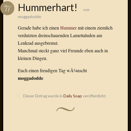
Das
Hummerhart!
März
Blook
11
von
zum
moggadodde
Blog
Gerade habe ich einen
Hummer
mit einem ziemlich
verdutzten dreinschauenden Lamettaluden am
Lenkrad ausgebremst.
Manchmal steckt ganz viel Freunde eben auch in
Neueste
Beiträge
kleinen Dingen.
Amore,
Euch einen freudigen Tag wÃ¼nscht
Ragazz
moggadodde
Dinner
for
one
Dieser Eintrag wurde in
Daily Soap
veröffentlicht.
Hambur
Baby!
Lunati
Der
heiÃŸe