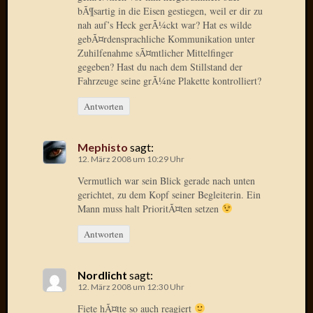
Birgit
bÃ¶sartig in die Eisen gestiegen, weil er dir zu
Blogsc
nah auf’s Heck gerÃ¼ckt war? Hat es wilde
Curry
gebÃ¤rdensprachliche Kommunikation unter
and
Zuhilfenahme sÃ¤mtlicher Mittelfinger
Culture
gegeben? Hast du nach dem Stillstand der
dasawe
Fahrzeuge seine grÃ¼ne Plakette kontrolliert?
Frater
Antworten
Aloisiu
Frau
Quadra
Mephisto
sagt:
Frau
12. März 2008 um 10:29 Uhr
SÃ¼Ã
Vermutlich war sein Blick gerade nach unten
Hazame
gerichtet, zu dem Kopf seiner Begleiterin. Ein
HÃ¼hne
Mann muss halt PrioritÃ¤ten setzen
Hey
Tube
Antworten
kleinla
KneeB
Nordlicht
sagt:
Kochd
12. März 2008 um 12:30 Uhr
MeiaPo
Fiete hÃ¤tte so auch reagiert
Papierg