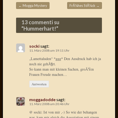
Draht
←
Mogga Mystery
FrÃ¼hes StÃ¼ck
→
Beitragsnavigation
Neueste
13 commenti su
Kommen
“
Hummerhart!
”
Sophie
Lane
socki
sagt:
zu
11. März 2008 um 19:11 Uhr
Contac
„Lamettaluden“ *ggg* Den Ausdruck hab ich ja
mit
noch nie gehÃ¶rt.
Dr.
So kann man mit kleinen Sachen, groÃŸen
Heigel
Frauen Freude machen…
Andrea
Arndt
Antworten
zu
Dinner
for
moggadodde
sagt:
11. März 2008 um 20:46 Uhr
one
Mogga
@ socki: Ist von mir ,-) So wie der behangen
zu
war, kam mir gleich die Assoziation mit einem