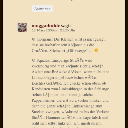
Radulf
Antworten
Rumpe
RÃ¶Ã¶
Skunkl
moggadodde
sagt:
Tante
12. März 2008 um 21:25 Uhr
Emma
@ morgiane: Die Kleinen wird ja nachgesagt,
WÃ¼rz
dass sie boshafter sein kÃ¶nnen als die
WÃ¼rzb
GroÃŸen. Stichwort „Giftzwerge“ …
WÃ¼rz
@ Squalus: Einspurige StraÃŸe wird
Wortmi
zweispurig und man kÃ¶nnte richtig schÃ¶n
Ã¼ber eine BrÃ¼cke dÃ¼sen, wenn nicht eine
Linksabbiegerampel dazwischen wÃ¤re.
Meta
Leichtes GefÃ¤lle. Ich checke schon oben, ob
Kandidaten zum Linksabbiegen in der Schlange
Anmel
stehen kÃ¶nnten, man kennt ja solche
Eintrag
Pappenheimer, die erst kurz vorher blinken und
Feed
dann die ganze schÃ¶ne Linksschlange zum
Kommen
Stocken zwingen, wÃ¤hrend rechts der Verkehr
flieÃŸt. Hummer schÃ¤tzt die Lage falsch und
Feed
reiht sich selbst links ein, ich, misstrauisch,
WordPr