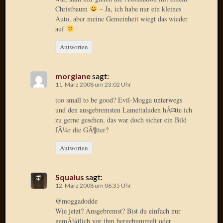
Der
Christbaum
– Ja, ich habe nur ein kleines
Auto, aber meine Gemeinheit wiegt das wieder
heiÃŸe
auf
Draht
Ralf
Antworten
zu
Der
heiÃŸe
morgiane
sagt:
Draht
11. März 2008 um 23:02 Uhr
Mogga
too small to be good? Evil-Mogga unterwegs
zu
und den ausgebremsten Lamettaluden hÃ¤tte ich
Der
zu gerne gesehen, das war doch sicher ein Bild
heiÃŸe
fÃ¼r die GÃ¶tter?
Draht
Antworten
Blogroll
Squalus
sagt:
12. März 2008 um 06:35 Uhr
Alohad
@moggadodde
Anony
Wie jetzt? Ausgebremst? Bist du einfach nur
Dramaq
gemÃ¼tlich vor ihm hergebummelt oder