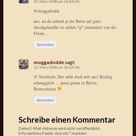
13. März 2008 um 16:44 Uhr
Oktobe
@moggadodde
2018
März
nee, na da scheint ja die Betra auf ganz
2018
durchgeknallte zu stehen *g* zumindest von der
Februar
Frisur….
2018
Antworten
Januar
2018
Novem
moggadodde
sagt:
2017
13. März 2008 um 16:53 Uhr
Oktobe
@ Nordlicht: Der sieht doch nett aus! Richtig
2017
schnugglich … passt genau in Betras
August
Beuteschema
2017
Juli
Antworten
2017
Juni
Schreibe einen Kommentar
2017
Mai
Deine E-Mail-Adresse wird nicht veröffentlicht.
2017
Erforderliche Felder sind mit
*
markiert