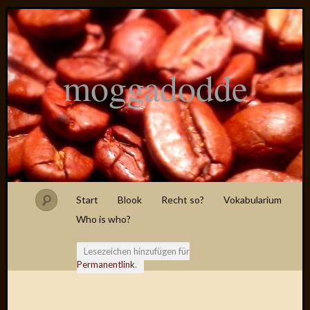
moggadodde
Start
Blook
Recht so?
Vokabularium
Who is who?
Lesezeichen hinzufügen für
Permanentlink
.