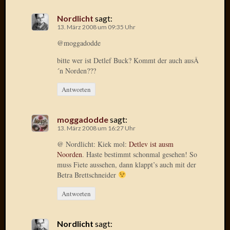
2020
Novem
Nordlicht
sagt:
2020
13. März 2008 um 09:35 Uhr
Oktobe
@moggadodde
2020
April
bitte wer ist Detlef Buck? Kommt der auch ausÂ
´n Norden???
2020
Februar
Antworten
2020
Dezemb
2019
moggadodde
sagt:
Novem
13. März 2008 um 16:27 Uhr
2019
@ Nordlicht: Kiek mol:
Detlev ist ausm
Septem
Noorden
. Haste bestimmt schonmal gesehen! So
2019
muss Fiete aussehen, dann klappt’s auch mit der
Mai
Betra Brettschneider
2019
Antworten
März
2019
Februar
Nordlicht
sagt:
2019