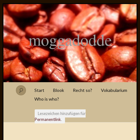
moggadodde
Start
Blook
Recht so?
Vokabularium
Who is who?
Lesezeichen hinzufügen für
Permanentlink
.