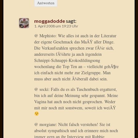
2020
Antworten
Novem
2020
moggadodde
sagt:
Oktobe
1. April 2008 um 19:23 Uhr
2020
@ Mephisto: Wie alles ist auch in der Literatur
April
der eigene Geschmack das MaÃŸ aller Dinge.
2020
Die Verkaufszahlen sprechen zwar fÃ¼r sich,
Februar
andererseits fÃ¼hrte ja auch irgendein
2020
Schnippi-Schnappi-Krokodildingsong
Dezemb
wochenlang die Top Ten an – vielleicht gehÃ¶re
2019
ich einfach nicht mehr zur Zielgruppe. Man
Novem
muss aber auch nicht Ã¼berall dabei sein.
2019
@ socki: Falls du es als Taschenbuch ergatterst,
Septem
bin ich auf deine Meinung sehr gespannt. Meine
2019
Vagina hat auch noch nicht gesprochen. Weder
Mai
mit mir noch mit sonstwem, soweit ich weiÃŸ
2019
März
2019
@ morgiane: Nicht falsch verstehen! Sie ist
absolut sympathisch und ich erinnere mich noch
Februar
immer gern an ihr Interview mit Robbie
2019