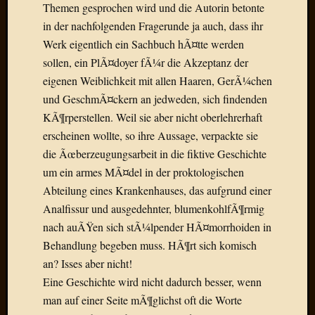
Draht
Themen gesprochen wird und die Autorin betonte
in der nachfolgenden Fragerunde ja auch, dass ihr
Werk eigentlich ein Sachbuch hÃ¤tte werden
Neueste
sollen, ein PlÃ¤doyer fÃ¼r die Akzeptanz der
Kommen
eigenen Weiblichkeit mit allen Haaren, GerÃ¼chen
Sophie
und GeschmÃ¤ckern an jedweden, sich findenden
Lane
KÃ¶rperstellen. Weil sie aber nicht oberlehrerhaft
zu
erscheinen wollte, so ihre Aussage, verpackte sie
Contac
die Ãœberzeugungsarbeit in die fiktive Geschichte
mit
um ein armes MÃ¤del in der proktologischen
Dr.
Heigel
Abteilung eines Krankenhauses, das aufgrund einer
Andrea
Analfissur und ausgedehnter, blumenkohlfÃ¶rmig
Arndt
nach auÃŸen sich stÃ¼lpender HÃ¤morrhoiden in
zu
Behandlung begeben muss. HÃ¶rt sich komisch
Dinner
an? Isses aber nicht!
for
one
Eine Geschichte wird nicht dadurch besser, wenn
Mogga
man auf einer Seite mÃ¶glichst oft die Worte
zu