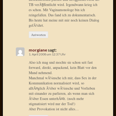
TB verÃ¶ffentlicht wird. Irgendwann krieg ich
Januar
es schon. Mit Vaginamonologe bin ich
reingefallen. Das fand ich zu dokumentarisch.
2025
Bis heute hat meine mit mir noch keinen Dialog
Juli
gefÃ¼hrt.
2022
Mai
Antworten
2022
April
2022
morgiane
sagt:
1. April 2008 um 12:37 Uhr
Novem
2021
Also ich mag und mochte sie schon seit fast
Septem
forward, direkt, anpackend, kein Blatt vor den
2021
Mund nehmend.
Juli
Manchmal wÃ¼nsche ich mir, dass Sex in der
Kommunikation normalisiert wird, so
2021
alltÃ¤glich Ã¼ber wÃ¼nsche und Vorlieben
Juni
mit einander zu parlieren, als wenn man sich
2021
Ã¼ber Essen unterhÃ¤lt. (noch mehr
Februar
stigmatisiert wird nur der Tod!)
2021
Aber Provokation ist nicht alles…
Dezemb