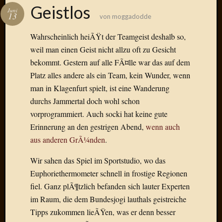
Das
Geistlos
Juni
Blook
13
von
moggadodde
zum
Blog
Wahrscheinlich heiÃŸt der Teamgeist deshalb so,
weil man einen Geist nicht allzu oft zu Gesicht
bekommt. Gestern auf alle FÃ¤lle war das auf dem
Platz alles andere als ein Team, kein Wunder, wenn
Neueste
man in Klagenfurt spielt, ist eine Wanderung
Beiträge
durchs Jammertal doch wohl schon
vorprogrammiert. Auch socki hat keine gute
Amore,
Erinnerung an den gestrigen Abend,
wenn auch
Ragazz
Dinner
aus anderen GrÃ¼nden
.
for
Wir sahen das Spiel im Sportstudio, wo das
one
Hambur
Euphoriethermometer schnell in frostige Regionen
Baby!
fiel. Ganz plÃ¶tzlich befanden sich lauter Experten
Lunati
im Raum, die dem Bundesjogi lauthals geistreiche
Der
Tipps zukommen lieÃŸen, was er denn besser
heiÃŸe