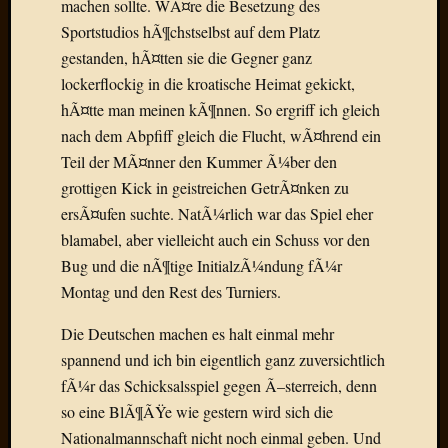
machen sollte. WÃ¤re die Besetzung des
Draht
Sportstudios hÃ¶chstselbst auf dem Platz
gestanden, hÃ¤tten sie die Gegner ganz
Neueste
lockerflockig in die kroatische Heimat gekickt,
Kommen
hÃ¤tte man meinen kÃ¶nnen. So ergriff ich gleich
nach dem Abpfiff gleich die Flucht, wÃ¤hrend ein
Sophie
Lane
Teil der MÃ¤nner den Kummer Ã¼ber den
zu
grottigen Kick in geistreichen GetrÃ¤nken zu
Contac
ersÃ¤ufen suchte. NatÃ¼rlich war das Spiel eher
mit
blamabel, aber vielleicht auch ein Schuss vor den
Dr.
Bug und die nÃ¶tige InitialzÃ¼ndung fÃ¼r
Heigel
Andrea
Montag und den Rest des Turniers.
Arndt
Die Deutschen machen es halt einmal mehr
zu
Dinner
spannend und ich bin eigentlich ganz zuversichtlich
for
fÃ¼r das Schicksalsspiel gegen Ã–sterreich, denn
one
so eine BlÃ¶ÃŸe wie gestern wird sich die
Mogga
Nationalmannschaft nicht noch einmal geben. Und
zu