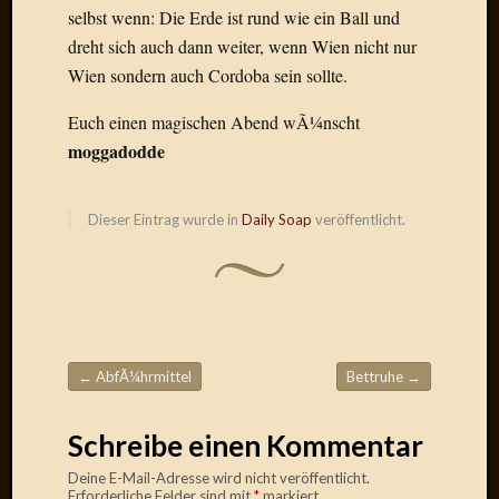
selbst wenn: Die Erde ist rund wie ein Ball und
Der
heiÃŸe
dreht sich auch dann weiter, wenn Wien nicht nur
Draht
Wien sondern auch Cordoba sein sollte.
Ralf
zu
Euch einen magischen Abend wÃ¼nscht
Der
moggadodde
heiÃŸe
Draht
Mogga
Dieser Eintrag wurde in
Daily Soap
veröffentlicht.
zu
Der
heiÃŸe
Draht
←
AbfÃ¼hrmittel
Bettruhe
→
Blogroll
Beitragsnavigation
Alohad
Schreibe einen Kommentar
Anony
Deine E-Mail-Adresse wird nicht veröffentlicht.
Dramaq
Erforderliche Felder sind mit
*
markiert