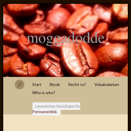
moggadodde
Start
Blook
Recht so?
Vokabularium
Who is who?
Lesezeichen hinzufügen für
Permanentlink
.