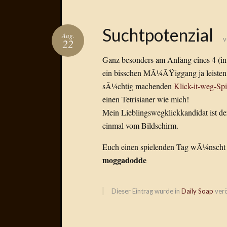
Suchtpotenzial
Aug.
22
Ganz besonders am Anfang eines 4 (i
ein bisschen MÃ¼ÃŸiggang ja leisten. 
sÃ¼chtig machenden
Klick-it-weg-Sp
einen Tetrisianer wie mich!
Mein Lieblingswegklickkandidat ist d
einmal vom Bildschirm.
Euch einen spielenden Tag wÃ¼nscht
moggadodde
Dieser Eintrag wurde in
Daily Soap
verö