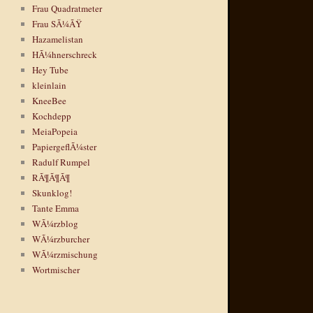
Frau Quadratmeter
Frau SÃ¼ÃŸ
Hazamelistan
HÃ¼hnerschreck
Hey Tube
kleinlain
KneeBee
Kochdepp
MeiaPopeia
PapiergeflÃ¼ster
Radulf Rumpel
RÃ¶Ã¶Ã¶
Skunklog!
Tante Emma
WÃ¼rzblog
WÃ¼rzburcher
WÃ¼rzmischung
Wortmischer