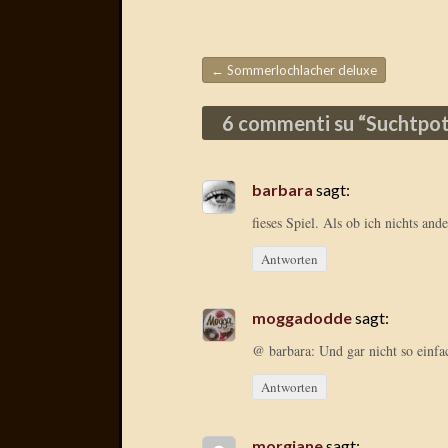
←
Sommerlochlacher deluxe
Beitragsnavigation
6 commenti su “
Suchtpot
barbara
sagt:
fieses Spiel. Als ob ich nichts an
Antworten
moggadodde
sagt:
@ barbara: Und gar nicht so einfac
Antworten
morgiane
sagt: