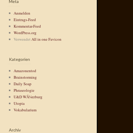
Meta
Anmelden
Eintrags-Feed
Kommentar-Feed
WordPress.org
Verwendet
All in one Favicon
Kategorien
Amazonentod
Brainstorming
Daily Soap
Phraseologie
U&D WÃ¼rzburg
Utopia
Vokabularium
Archiv