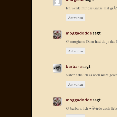
Ich werde mir das Ganze mal grÃ¼
Antworten
moggadodde
sagt:
@ morgiane: Dann hast du ja das
Antworten
barbara
sagt:
bisher habe ich es noch nicht gesch
Antworten
moggadodde
sagt:
@ barbara: Ich wÃ¼rde auch liebe