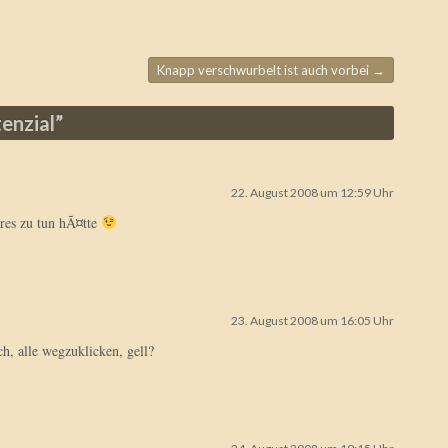
Knapp verschwurbelt ist auch vorbei
→
enzial
”
22. August 2008 um 12:59 Uhr
deres zu tun hÃ¤tte
23. August 2008 um 16:05 Uhr
h, alle wegzuklicken, gell?