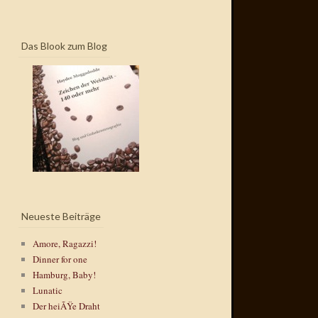
Das Blook zum Blog
Neueste Beiträge
Amore, Ragazzi!
Dinner for one
Hamburg, Baby!
Lunatic
Der heiÃŸe Draht