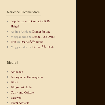
Neueste Kommentare
Sophie Lane
zu
Contact mit Dr.
Heigel
Andrea Arndt
zu
Dinner for one
Moggadodde
zu
Der heiÃŸe Draht
Ralf
zu
Der heiÃŸe Draht
Moggadodde
zu
Der heiÃŸe Draht
Blogroll
Alohadan
Anonymous Dramaqueen
Birgit
Blogschokolade
Curry and Culture
dasaweb
Frater Aloisius