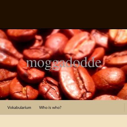
moggadodde
Vokabularium
Who is who?