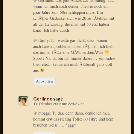
@ Gerlinde: Das gibt Anlass zur Hoffnung, auch
Oktobe
wenn ich mich nach deiner Theorie noch ein
paar Jahre zum 50er schleppen muss. Ein
2018
schÃ¶ner Gedanke, sich wie 20 zu fÃ¼hlen mit
März
all der Erfahrung, die man mit 50 erst haben
2018
kann. Ich halte durch!
Februar
2018
@ Emily: Ich wusste gar nicht, dass Frauen
Januar
auch Leistenprobleme haben kÃ¶nnen, ich hielt
2018
das immer fÃ¼r eine MÃ¤nnerdomÃ¤ne
Sport? Na, da bin ich immer dabei … zumindest
Novem
theoretisch kenne ich mich Ã¼berall ganz doll
2017
aus
Oktobe
2017
Antworten
August
2017
Juli
Gerlinde
sagt:
11. Oktober 2008 um 22:02 Uhr
2017
Juni
@ mogga: Tu das, denn dann, denke ich halt,
2017
kommt erst das richtig Tolle: 60 Jahre und kein
Mai
bisschen weise …. *ggg*
2017