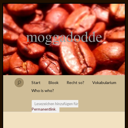
moggadodde
Start
Blook
Recht so?
Vokabularium
Who is who?
Lesezeichen hinzufügen für
Permanentlink
.