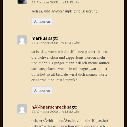
11. Oktober 2008 um 11:13 Uhr
Radulf
Ach ja, und Ã¼berhaupt: gute Besserung!
Rumpe
RÃ¶Ã¶
Antworten
Skunkl
Tante
Emma
markus
sagt:
WÃ¼rz
11. Oktober 2008 um 12:34 Uhr
WÃ¼rzb
so ist das, wenn wir die 40 lenze passiert haben.
WÃ¼rz
die wehwehchen und zipperleins werden mehr
Wortmi
und mehr. als junger mann hab ich meine mutter
stets ausgelacht, wenn sie mir sagte ‚warte, bist
du selbst so alt bist, du wirst dich meiner worte
erinnern‘. und jetzt? *seufz*
Meta
Antworten
Anmel
Eintrag
Feed
hÃ¼hnerschreck
sagt:
Kommen
11. Oktober 2008 um 13:52 Uhr
Feed
och, erzÃ¤hlt mir nÃ¼scht von „die 40 passiert
WordPr
haben“ – das geht ja schon mit 29plus los. ich