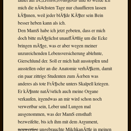
Draht
mich die nÃ¤chsten Tage nur chauffieren lassen
kÃ¶nnen, weil jeder blÃ¶de KÃ¶ter sein Bein
Neueste
besser heben kann als ich.
Kommen
Den MamS habe ich jetzt gebeten, dass er mich
doch bitte mÃ¶glichst unauffÃ¤llig um die Ecke
Sophie
bringen mÃ¶ge, was er aber wegen meiner
Lane
zu
unzureichenden Lebensversicherung ablehnte,
Contac
Gierschlund der. Soll er mich halt ausstopfen und
mit
ausstellen oder an die Anatomie verhÃ¶kern, damit
Dr.
ein paar zittrige Studenten zum Ãœben was
Heigel
anderes als tote FrÃ¶sche unters Skalpell kriegen.
Andrea
Er kÃ¶nnte natÃ¼rlich auch meine Organe
Arndt
zu
verkaufen, irgendwas an mir wird schon noch
Dinner
verwertbar sein, Leber und Lungen mal
for
ausgenommen, was der MamS ernsthaft
one
bezweifelte, bis ich ihm mit dem Argument,
Mogga
neuwertige
ungebrauchte MilchkanÃ¤le in meinen
zu