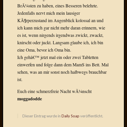
Der
BrÃ¼sten zu haben, eines Besseren belehrte.
heiÃŸe
Jedenfalls nervt mich mein lausiger
Draht
KÃ¶rperzustand im Augenblick kolossal an und
Ralf
ich kann mich gar nicht mehr daran erinnern, wie
zu
es ist, wenn nirgends irgendwas zwickt, zwackt,
Der
knirscht oder juckt. Langsam glaube ich, ich bin
heiÃŸe
Draht
eine Oma, bevor ich Oma bin.
Mogga
Ich gehâ€™ jetzt mal ein oder zwei Tabletten
zu
einwerfen und folge dann dem MamS ins Bett. Mal
Der
sehen, was an mir sonst noch halbwegs brauchbar
heiÃŸe
ist.
Draht
Euch eine schmerzfreie Nacht wÃ¼nscht
moggadodde
Blogroll
Alohad
Anony
Dieser Eintrag wurde in
Daily Soap
veröffentlicht.
Dramaq