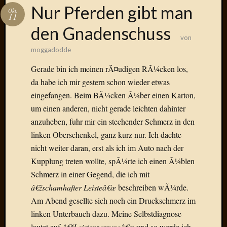
Das
Nur Pferden gibt man
Okt.
Blook
11
zum
den Gnadenschuss
Blog
von
moggadodde
Gerade bin ich meinen rÃ¤udigen RÃ¼cken los,
da habe ich mir gestern schon wieder etwas
Neueste
eingefangen. Beim BÃ¼cken Ã¼ber einen Karton,
Beiträge
um einen anderen, nicht gerade leichten dahinter
Amore,
anzuheben, fuhr mir ein stechender Schmerz in den
Ragazz
linken Oberschenkel, ganz kurz nur. Ich dachte
Dinner
nicht weiter daran, erst als ich im Auto nach der
for
Kupplung treten wollte, spÃ¼rte ich einen Ã¼blen
one
Schmerz in einer Gegend, die ich mit
Hambur
Baby!
â€žschamhafter Leisteâ€œ
beschreiben wÃ¼rde.
Lunati
Am Abend gesellte sich noch ein Druckschmerz im
Der
linken Unterbauch dazu. Meine Selbstdiagnose
heiÃŸe
lautet auf
â€žLeistenzerrungâ€œ
und so werde ich