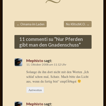
Birgit
Blogsc
Curry
and
Culture
←
Omama im Laden
No KlitschK.O.
→
dasawe
Beitragsnavigation
Frater
Aloisiu
11 commenti su “
Nur Pferden
Frau
gibt man den Gnadenschuss
”
Quadra
Frau
SÃ¼Ã
Mephisto
sagt:
Hazame
11. Oktober 2008 um 11:12 Uhr
HÃ¼hne
Solange du ihn dort nicht mit den Worten „Ich
Hey
schlaf schon mal, Schatz. Mach bitte das Licht
Tube
aus, wenn du fertig bist“ empfÃ¤ngst
kleinla
KneeB
Antworten
Kochd
MeiaPo
Mephisto
sagt:
Papierg