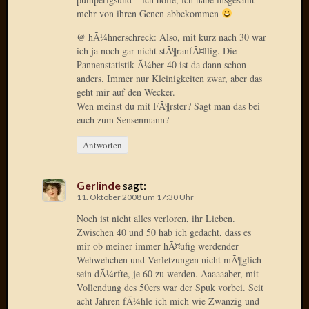
mehr von ihren Genen abbekommen
Januar
@ hÃ¼hnerschreck: Also, mit kurz nach 30 war
2025
ich ja noch gar nicht stÃ¶ranfÃ¤llig. Die
Juli
Pannenstatistik Ã¼ber 40 ist da dann schon
2022
anders. Immer nur Kleinigkeiten zwar, aber das
Mai
geht mir auf den Wecker.
2022
Wen meinst du mit FÃ¶rster? Sagt man das bei
April
euch zum Sensenmann?
2022
Antworten
Novem
2021
Septem
Gerlinde
sagt:
2021
11. Oktober 2008 um 17:30 Uhr
Juli
Noch ist nicht alles verloren, ihr Lieben.
2021
Zwischen 40 und 50 hab ich gedacht, dass es
Juni
mir ob meiner immer hÃ¤ufig werdender
2021
Wehwehchen und Verletzungen nicht mÃ¶glich
Februar
sein dÃ¼rfte, je 60 zu werden. Aaaaaaber, mit
2021
Vollendung des 50ers war der Spuk vorbei. Seit
Dezemb
acht Jahren fÃ¼hle ich mich wie Zwanzig und