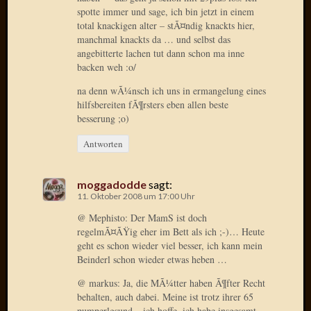
Verwen
spotte immer und sage, ich bin jetzt in einem
All
total knackigen alter – stÃ¤ndig knackts hier,
in
manchmal knackts da … und selbst das
one
angebitterte lachen tut dann schon ma inne
Favico
backen weh :o/
na denn wÃ¼nsch ich uns in ermangelung eines
hilfsbereiten fÃ¶rsters eben allen beste
Kategori
besserung ;o)
Amazo
Antworten
Brains
Daily
moggadodde
sagt:
Soap
11. Oktober 2008 um 17:00 Uhr
Phraseo
U&D
@ Mephisto: Der MamS ist doch
regelmÃ¤ÃŸig eher im Bett als ich ;-)… Heute
WÃ¼rz
geht es schon wieder viel besser, ich kann mein
Utopia
Beinderl schon wieder etwas heben …
Vokabu
@ markus: Ja, die MÃ¼tter haben Ã¶fter Recht
behalten, auch dabei. Meine ist trotz ihrer 65
Archiv
pumperlgsund – ich hoffe, ich habe insgesamt