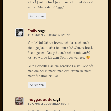
2020
ich kÃ¶nnte schwÃ¶ren, dass ich mindestens 90
Novem
werde. Mindestens! *ggg*
2020
Antworten
Oktobe
2020
April
Emily
sagt:
2020
11. Oktober 2008 um 18:42 Uhr
Februar
Vor fÃ¼nf Jahren hÃ¤tte ich das auch noch
2020
nicht geglaubt, aber ich muss hÃ¼hnerschreck
Dezemb
Recht geben. Das geht auch schon mit Ãœ30
2019
los. So wurde ich zum Sport gezwungen.
Novem
Gute Besserung an die gezerrte Leiste. Wie oft
2019
man die beugt merkt man erst, wenn sie nicht
Septem
mehr funktioniert. ;o)
2019
Mai
Antworten
2019
März
moggadodde
sagt:
2019
11. Oktober 2008 um 20:38 Uhr
Februar
2019