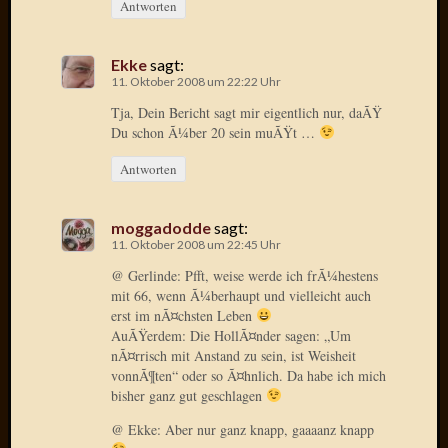
Antworten
April
2017
Februar
Ekke
sagt:
2017
11. Oktober 2008 um 22:22 Uhr
Januar
Tja, Dein Bericht sagt mir eigentlich nur, daÃŸ
2017
Du schon Ã¼ber 20 sein muÃŸt …
Dezemb
2016
Antworten
Oktobe
2016
moggadodde
sagt:
Septem
11. Oktober 2008 um 22:45 Uhr
2016
@ Gerlinde: Pfft, weise werde ich frÃ¼hestens
August
mit 66, wenn Ã¼berhaupt und vielleicht auch
2016
erst im nÃ¤chsten Leben
Juni
AuÃŸerdem: Die HollÃ¤nder sagen: „Um
2016
nÃ¤rrisch mit Anstand zu sein, ist Weisheit
Mai
vonnÃ¶ten“ oder so Ã¤hnlich. Da habe ich mich
2016
bisher ganz gut geschlagen
April
@ Ekke: Aber nur ganz knapp, gaaaanz knapp
2016