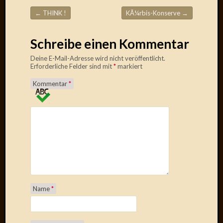
Draht
←
THINK !
KÃ¼rbis-Konserve
→
Beitragsnavigation
Neueste
Schreibe einen Kommentar
Kommen
Deine E-Mail-Adresse wird nicht veröffentlicht.
Erforderliche Felder sind mit
*
markiert
Sophie
Lane
Kommentar
*
zu
Contac
mit
Dr.
Heigel
Andrea
Arndt
zu
Dinner
for
Name
*
one
Mogga
zu