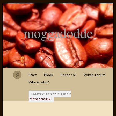
moggadodde
Start
Blook
Recht so?
Vokabularium
Who is who?
Lesezeichen hinzufügen für
Permanentlink
.