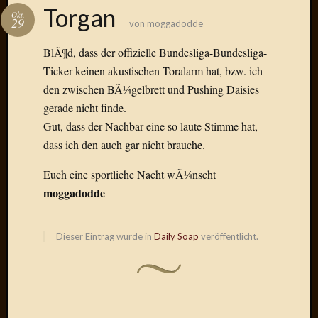
Das
Torgan
Okt.
Blook
29
von
moggadodde
zum
Blog
BlÃ¶d, dass der offizielle Bundesliga-Bundesliga-
Ticker keinen akustischen Toralarm hat, bzw. ich
den zwischen BÃ¼gelbrett und Pushing Daisies
gerade nicht finde.
Neueste
Gut, dass der Nachbar eine so laute Stimme hat,
Beiträge
dass ich den auch gar nicht brauche.
Amore,
Euch eine sportliche Nacht wÃ¼nscht
Ragazz
moggadodde
Dinner
for
one
Dieser Eintrag wurde in
Daily Soap
veröffentlicht.
Hambur
Baby!
Lunati
Der
heiÃŸe