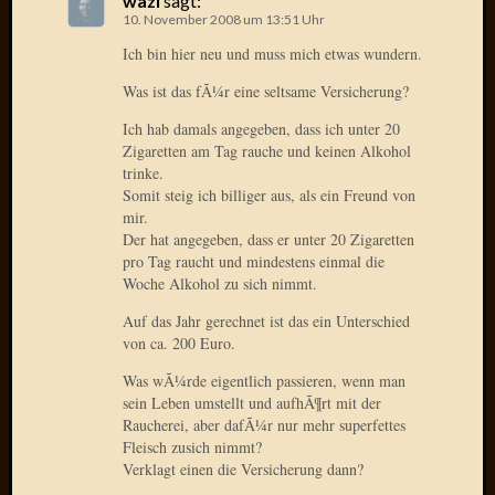
wazi
sagt:
März
10. November 2008 um 13:51 Uhr
2016
Februar
Ich bin hier neu und muss mich etwas wundern.
2016
Was ist das fÃ¼r eine seltsame Versicherung?
Novem
2015
Ich hab damals angegeben, dass ich unter 20
Oktobe
Zigaretten am Tag rauche und keinen Alkohol
trinke.
2015
Somit steig ich billiger aus, als ein Freund von
Septem
mir.
2015
Der hat angegeben, dass er unter 20 Zigaretten
August
pro Tag raucht und mindestens einmal die
2015
Woche Alkohol zu sich nimmt.
Juli
2015
Auf das Jahr gerechnet ist das ein Unterschied
von ca. 200 Euro.
Juni
2015
Was wÃ¼rde eigentlich passieren, wenn man
Mai
sein Leben umstellt und aufhÃ¶rt mit der
2015
Raucherei, aber dafÃ¼r nur mehr superfettes
April
Fleisch zusich nimmt?
2015
Verklagt einen die Versicherung dann?
März