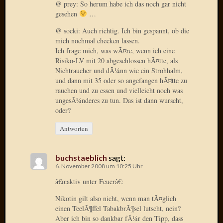
@ prey: So herum habe ich das noch gar nicht
Oktobe
gesehen
…
2018
@ socki: Auch richtig. Ich bin gespannt, ob die
März
mich nochmal checken lassen.
2018
Ich frage mich, was wÃ¤re, wenn ich eine
Februar
Risiko-LV mit 20 abgeschlossen hÃ¤tte, als
2018
Nichtraucher und dÃ¼nn wie ein Strohhalm,
Januar
und dann mit 35 oder so angefangen hÃ¤tte zu
2018
rauchen und zu essen und vielleicht noch was
Novem
ungesÃ¼nderes zu tun. Das ist dann wurscht,
2017
oder?
Oktobe
Antworten
2017
August
2017
buchstaeblich
sagt:
Juli
6. November 2008 um 10:25 Uhr
2017
â€œaktiv unter Feuerâ€:
Juni
2017
Nikotin gilt also nicht, wenn man tÃ¤glich
Mai
einen TeelÃ¶ffel TabakbrÃ¶sel lutscht, nein?
2017
Aber ich bin so dankbar fÃ¼r den Tipp, dass