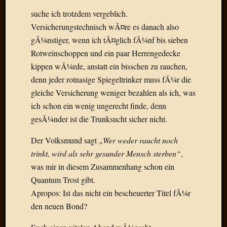
Birgit
suche ich trotzdem vergeblich.
Blogsc
Curry
Versicherungstechnisch wÃ¤re es danach also
and
gÃ¼nstiger, wenn ich tÃ¤glich fÃ¼nf bis sieben
Culture
Rotweinschoppen und ein paar Herrengedecke
dasawe
kippen wÃ¼rde, anstatt ein bisschen zu rauchen,
Frater
denn jeder rotnasige Spiegeltrinker muss fÃ¼r die
Aloisiu
Frau
gleiche Versicherung weniger bezahlen als ich, was
Quadra
ich schon ein wenig ungerecht finde, denn
Frau
gesÃ¼nder ist die Trunksucht sicher nicht.
SÃ¼Ã
Hazame
Der Volksmund sagt
„Wer weder raucht noch
HÃ¼hne
trinkt, wird als sehr gesunder Mensch sterben“
,
Hey
was mir in diesem Zusammenhang schon ein
Tube
Quantum Trost gibt.
kleinla
KneeB
Apropos: Ist das nicht ein bescheuerter Titel fÃ¼r
Kochd
den neuen Bond?
MeiaPo
Papierg