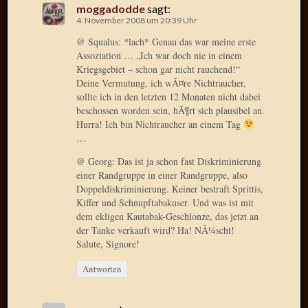
moggadodde
sagt:
4. November 2008 um 20:39 Uhr
Januar
2025
@ Squalus: *lach* Genau das war meine erste
Juli
Assoziation … „Ich war doch nie in einem
Kriegsgebiet – schon gar nicht rauchend!“
2022
Deine Vermutung, ich wÃ¤re Nichtraucher,
Mai
sollte ich in den letzten 12 Monaten nicht dabei
2022
beschossen worden sein, hÃ¶rt sich plausibel an.
April
Hurra! Ich bin Nichtraucher an einem Tag
2022
…
Novem
2021
@ Georg: Das ist ja schon fast Diskriminierung
einer Randgruppe in einer Randgruppe, also
Septem
Doppeldiskriminierung. Keiner bestraft Sprittis,
2021
Kiffer und Schnupftabakuser. Und was ist mit
Juli
dem ekligen Kautabak-Geschlonze, das jetzt an
2021
der Tanke verkauft wird? Ha! NÃ¼scht!
Juni
Salute, Signore!
2021
Februar
Antworten
2021
Dezemb