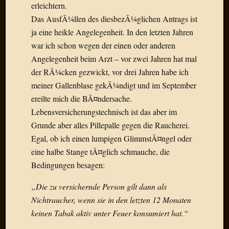
Draht
erleichtern.
Das AusfÃ¼llen des diesbezÃ¼glichen Antrags ist
ja eine heikle Angelegenheit. In den letzten Jahren
Neueste
war ich schon wegen der einen oder anderen
Kommen
Angelegenheit beim Arzt – vor zwei Jahren hat mal
Sophie
der RÃ¼cken gezwickt, vor drei Jahren habe ich
Lane
meiner Gallenblase gekÃ¼ndigt und im September
zu
ereilte mich die BÃ¤ndersache.
Contac
Lebensversicherungstechnisch ist das aber im
mit
Grunde aber alles Pillepalle gegen die Raucherei.
Dr.
Heigel
Egal, ob ich einen lumpigen GlimmstÃ¤ngel oder
Andrea
eine halbe Stange tÃ¤glich schmauche, die
Arndt
Bedingungen besagen:
zu
Dinner
„Die zu versichernde Person gilt dann als
for
Nichtraucher, wenn sie in den letzten 12 Monaten
one
keinen Tabak aktiv unter Feuer konsumiert hat.“
Mogga
zu