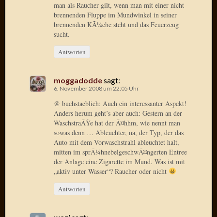
man als Raucher gilt, wenn man mit einer nicht
April
brennenden Fluppe im Mundwinkel in seiner
2017
brennenden KÃ¼che steht und das Feuerzeug
Februar
sucht.
2017
Januar
Antworten
2017
Dezemb
moggadodde
sagt:
2016
6. November 2008 um 22:05 Uhr
Oktobe
2016
@ buchstaeblich: Auch ein interessanter Aspekt!
Septem
Anders herum geht’s aber auch: Gestern an der
WaschstraÃŸe hat der Ã¤hhm, wie nennt man
2016
sowas denn … Ableuchter, na, der Typ, der das
August
Auto mit dem Vorwaschstrahl ableuchtet halt,
2016
mitten im sprÃ¼hnebelgeschwÃ¤ngerten Entree
Juni
der Anlage eine Zigarette im Mund. Was ist mit
2016
„aktiv unter Wasser“? Raucher oder nicht
Mai
2016
Antworten
April
2016