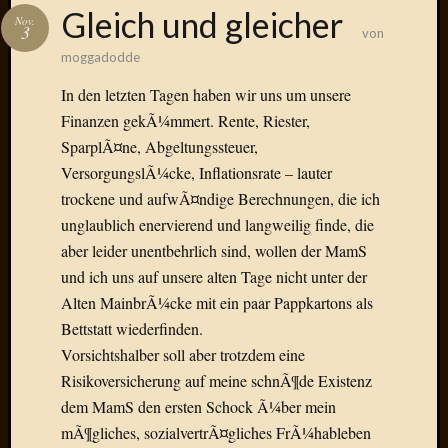
Das
Gleich und gleicher
Nov.
Blook
3
von
zum
moggadodde
Blog
In den letzten Tagen haben wir uns um unsere
Finanzen gekÃ¼mmert. Rente, Riester,
SparplÃ¤ne, Abgeltungssteuer,
VersorgungslÃ¼cke, Inflationsrate – lauter
Neueste
Beiträge
trockene und aufwÃ¤ndige Berechnungen, die ich
unglaublich enervierend und langweilig finde, die
Amore,
aber leider unentbehrlich sind, wollen der MamS
Ragazz
und ich uns auf unsere alten Tage nicht unter der
Dinner
for
Alten MainbrÃ¼cke mit ein paar Pappkartons als
one
Bettstatt wiederfinden.
Hambur
Vorsichtshalber soll aber trotzdem eine
Baby!
Risikoversicherung auf meine schnÃ¶de Existenz
Lunati
dem MamS den ersten Schock Ã¼ber mein
Der
mÃ¶gliches, sozialvertrÃ¤gliches FrÃ¼hableben
heiÃŸe