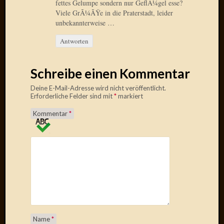
fettes Gelumpe sondern nur GeflÃ¼gel esse?
2014
Viele GrÃ¼ÃŸe in die Praterstadt, leider
Januar
unbekannterweise …
2014
Dezemb
Antworten
2013
Oktobe
Schreibe einen Kommentar
2013
Septem
Deine E-Mail-Adresse wird nicht veröffentlicht.
2013
Erforderliche Felder sind mit
*
markiert
August
Kommentar
*
2013
Juni
2013
Mai
2013
April
2013
März
2013
Februar
Name
*