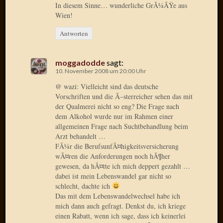
In diesem Sinne… wunderliche GrÃ¼ÃŸe aus
2015
Wien!
Januar
2015
Antworten
Dezemb
2014
moggadodde
sagt:
Novem
10. November 2008 um 20:00 Uhr
2014
Oktobe
@ wazi: Vielleicht sind das deutsche
Vorschriften und die Ã–sterreicher sehen das mit
2014
der Qualmerei nicht so eng? Die Frage nach
Septem
dem Alkohol wurde nur im Rahmen einer
2014
allgemeinen Frage nach Suchtbehandlung beim
August
Arzt behandelt …
2014
FÃ¼r die BerufsunfÃ¤higkeitsversicherung
Juli
wÃ¤ren die Anforderungen noch hÃ¶her
2014
gewesen, da hÃ¤tte ich mich deppert gezahlt …
Juni
dabei ist mein Lebenswandel gar nicht so
2014
schlecht, dachte ich
März
Das mit dem Lebenswandelwechsel habe ich
mich dann auch gefragt. Denkst du, ich kriege
2014
einen Rabatt, wenn ich sage, dass ich keinerlei
Februar