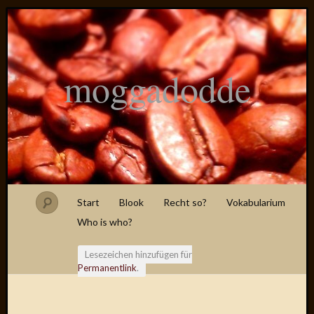
moggadodde
Start
Blook
Recht so?
Vokabularium
Who is who?
Lesezeichen hinzufügen für
Permanentlink
.