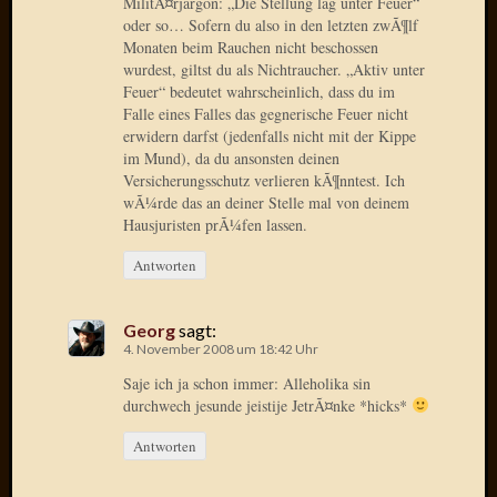
MilitÃ¤rjargon: „Die Stellung lag unter Feuer“
Verwen
oder so… Sofern du also in den letzten zwÃ¶lf
All
Monaten beim Rauchen nicht beschossen
in
wurdest, giltst du als Nichtraucher. „Aktiv unter
one
Feuer“ bedeutet wahrscheinlich, dass du im
Favico
Falle eines Falles das gegnerische Feuer nicht
erwidern darfst (jedenfalls nicht mit der Kippe
im Mund), da du ansonsten deinen
Versicherungsschutz verlieren kÃ¶nntest. Ich
Kategori
wÃ¼rde das an deiner Stelle mal von deinem
Amazo
Hausjuristen prÃ¼fen lassen.
Brains
Antworten
Daily
Soap
Phraseo
Georg
sagt:
U&D
4. November 2008 um 18:42 Uhr
WÃ¼rz
Saje ich ja schon immer: Alleholika sin
Utopia
durchwech jesunde jeistije JetrÃ¤nke *hicks*
Vokabu
Antworten
Archiv