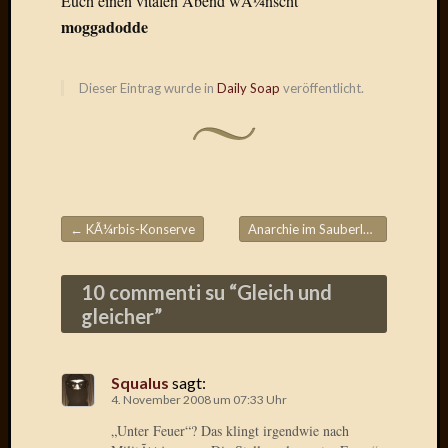
Euch einen vitalen Abend wÃ¼nscht
Radulf
moggadodde
Rumpe
RÃ¶Ã¶
Skunkl
Dieser Eintrag wurde in
Daily Soap
veröffentlicht.
Tante
Emma
WÃ¼rz
WÃ¼rzb
WÃ¼rz
Wortmi
←
KÃ¼rbis-Konserve
Anarchie im Sauberland
→
Beitragsnavigation
Meta
10 commenti su “
Gleich und
gleicher
”
Anmel
Eintrag
Feed
Squalus
sagt:
Kommen
4. November 2008 um 07:33 Uhr
Feed
„Unter Feuer“? Das klingt irgendwie nach
WordPr