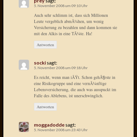
prey
sagt:
2020
5. November 2008 um 09:10 Uhr
Novem
Auch sehr schlimm ist, dass sich Millionen
2020
Leute vergeblich abmÃ¼hen, um wenig
Oktobe
Versicherung zu bezahlen und dann kommen sie
2020
mit den Alkis in eine TÃ¼te. Ha!
April
2020
Antworten
Februar
2020
Dezemb
socki
sagt:
5. November 2008 um 09:18 Uhr
2019
Novem
Es reicht, wenn man iÃŸt. Schon gehÃ¶rste in
2019
eine Risikogruppe und eine vernÃ¼nftige
Septem
Lebensversicherung, die auch was ausspuckt im
Falle des Ablebens, ist unerschwinglich.
2019
Mai
Antworten
2019
März
2019
moggadodde
sagt:
Februar
5. November 2008 um 23:43 Uhr
2019