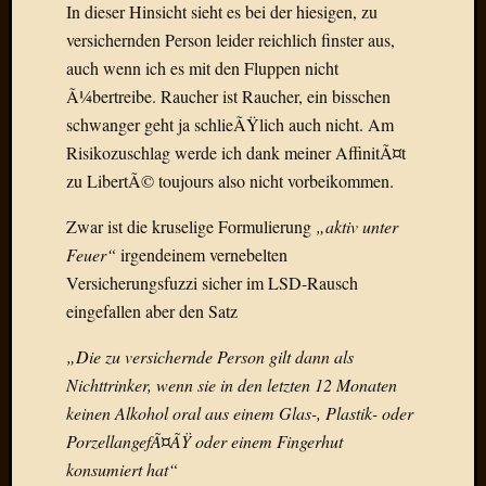
In dieser Hinsicht sieht es bei der hiesigen, zu
Der
versichernden Person leider reichlich finster aus,
heiÃŸe
Draht
auch wenn ich es mit den Fluppen nicht
Ralf
Ã¼bertreibe. Raucher ist Raucher, ein bisschen
zu
schwanger geht ja schlieÃŸlich auch nicht. Am
Der
Risikozuschlag werde ich dank meiner AffinitÃ¤t
heiÃŸe
zu LibertÃ© toujours also nicht vorbeikommen.
Draht
Mogga
Zwar ist die kruselige Formulierung
„aktiv unter
zu
Feuer“
irgendeinem vernebelten
Der
heiÃŸe
Versicherungsfuzzi sicher im LSD-Rausch
Draht
eingefallen aber den Satz
„Die zu versichernde Person gilt dann als
Blogroll
Nichttrinker, wenn sie in den letzten 12 Monaten
keinen Alkohol oral aus einem Glas-, Plastik- oder
Alohad
PorzellangefÃ¤ÃŸ oder einem Fingerhut
Anony
Dramaq
konsumiert hat“