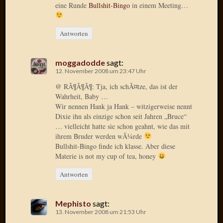
Verwen
eine Runde
Bullshit-Bingo
in einem Meeting…
All
in
Antworten
one
Favico
moggadodde
sagt:
12. November 2008 um 23:47 Uhr
Kategori
@ RÃ¶Ã¶Ã¶: Tja, ich schÃ¤tze, das ist der
Wahrheit, Baby …
Amazo
Wir nennen Hank ja Hank – witzigerweise nennt
Brains
Dixie ihn als einzige schon seit Jahren „Bruce“
Daily
… vielleicht hatte sie schon geahnt, wie das mit
Soap
ihrem Bruder werden wÃ¼rde
Phraseo
Bullshit-Bingo finde ich klasse. Aber diese
U&D
Materie is not my cup of tea, honey
WÃ¼rz
Antworten
Utopia
Vokabu
Mephisto
sagt:
13. November 2008 um 21:53 Uhr
Archiv