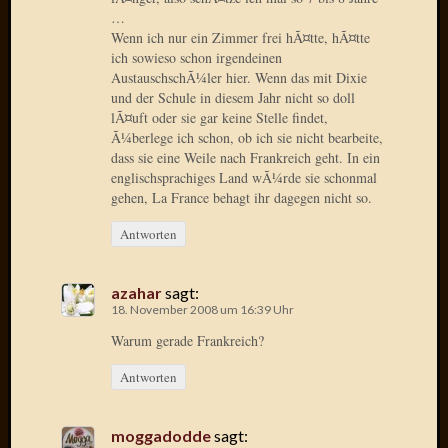
März
…
2016
Wenn ich nur ein Zimmer frei hÃ¤tte, hÃ¤tte
Februar
ich sowieso schon irgendeinen
2016
AustauschschÃ¼ler hier. Wenn das mit Dixie
Novem
und der Schule in diesem Jahr nicht so doll
2015
lÃ¤uft oder sie gar keine Stelle findet,
Oktobe
Ã¼berlege ich schon, ob ich sie nicht bearbeite,
dass sie eine Weile nach Frankreich geht. In ein
2015
englischsprachiges Land wÃ¼rde sie schonmal
Septem
gehen, La France behagt ihr dagegen nicht so.
2015
August
Antworten
2015
Juli
2015
azahar
sagt:
18. November 2008 um 16:39 Uhr
Juni
2015
Warum gerade Frankreich?
Mai
Antworten
2015
April
2015
moggadodde
sagt:
März