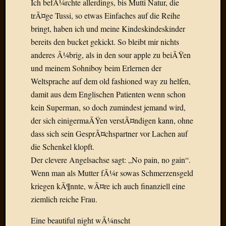
Ich befÃ¼rchte allerdings, bis Mutti Natur, die
Birgit
Blogsc
trÃ¤ge Tussi, so etwas Einfaches auf die Reihe
Curry
bringt, haben ich und meine Kindeskindeskinder
and
bereits den bucket gekickt. So bleibt mir nichts
Culture
anderes Ã¼brig, als in den sour apple zu beiÃŸen
dasawe
und meinem Sohniboy beim Erlernen der
Frater
Aloisiu
Weltsprache auf dem old fashioned way zu helfen,
Frau
damit aus dem Englischen Patienten wenn schon
Quadra
kein Superman, so doch zumindest jemand wird,
Frau
der sich einigermaÃŸen verstÃ¤ndigen kann, ohne
SÃ¼Ã
dass sich sein GesprÃ¤chspartner vor Lachen auf
Hazame
die Schenkel klopft.
HÃ¼hne
Hey
Der clevere Angelsachse sagt: „No pain, no gain“.
Tube
Wenn man als Mutter fÃ¼r sowas Schmerzensgeld
kleinla
kriegen kÃ¶nnte, wÃ¤re ich auch finanziell eine
KneeB
ziemlich reiche Frau.
Kochd
MeiaPo
Eine beautiful night wÃ¼nscht
Papierg