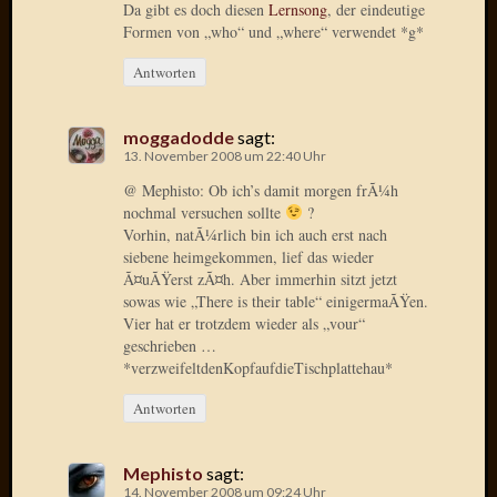
Da gibt es doch diesen
Lernsong
, der eindeutige
Formen von „who“ und „where“ verwendet *g*
Januar
2025
Antworten
Juli
2022
moggadodde
sagt:
Mai
13. November 2008 um 22:40 Uhr
2022
April
@ Mephisto: Ob ich’s damit morgen frÃ¼h
2022
nochmal versuchen sollte
?
Vorhin, natÃ¼rlich bin ich auch erst nach
Novem
siebene heimgekommen, lief das wieder
2021
Ã¤uÃŸerst zÃ¤h. Aber immerhin sitzt jetzt
Septem
sowas wie „There is their table“ einigermaÃŸen.
2021
Vier hat er trotzdem wieder als „vour“
Juli
geschrieben …
2021
*verzweifeltdenKopfaufdieTischplattehau*
Juni
2021
Antworten
Februar
2021
Mephisto
sagt:
Dezemb
14. November 2008 um 09:24 Uhr