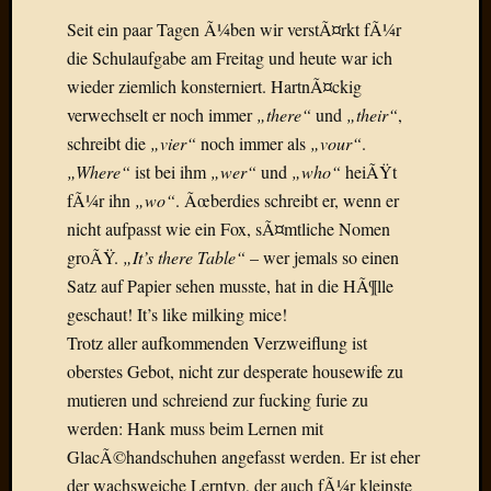
Draht
Seit ein paar Tagen Ã¼ben wir verstÃ¤rkt fÃ¼r
die Schulaufgabe am Freitag und heute war ich
Neueste
wieder ziemlich konsterniert. HartnÃ¤ckig
Kommen
verwechselt er noch immer
„there“
und
„their“
,
schreibt die
„vier“
noch immer als
„vour“
.
Sophie
„Where“
ist bei ihm
„wer“
und
„who“
heiÃŸt
Lane
zu
fÃ¼r ihn
„wo“
. Ãœberdies schreibt er, wenn er
Contac
nicht aufpasst wie ein Fox, sÃ¤mtliche Nomen
mit
groÃŸ.
„It’s there Table“
– wer jemals so einen
Dr.
Satz auf Papier sehen musste, hat in die HÃ¶lle
Heigel
geschaut! It’s like milking mice!
Andrea
Arndt
Trotz aller aufkommenden Verzweiflung ist
zu
oberstes Gebot, nicht zur desperate housewife zu
Dinner
mutieren und schreiend zur fucking furie zu
for
werden: Hank muss beim Lernen mit
one
GlacÃ©handschuhen angefasst werden. Er ist eher
Mogga
der wachsweiche Lerntyp, der auch fÃ¼r kleinste
zu