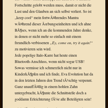
Der
Fortschritte gelobt werden muss, damit er nicht die
heiÃŸe
Lust und den Glauben an sich selbst verliert. So ist
Draht
„keep cool“ mein fortwÃ¤hrendes Mantra
Ralf
wÃ¤hrend dieser Ãœbungseinheiten und ich ahne
zu
BÃ¶ses, wenn ich an die kommenden Jahre denke,
Der
heiÃŸe
in denen er nicht mehr so einfach mit einem
Draht
freundlich-verbissenen
„Ey, come on, try it again!“
Mogga
zu motivieren sein wird.
zu
Jede popelige Italo-Karre hat heute einen
Der
Bluetooth-Anschluss, wenn nicht sogar USB!
heiÃŸe
Sowas vermisse ich schmerzlich nicht nur in
Draht
KinderkÃ¶pfen und ich finde, Eva Evolution hat da
in den letzten Jahren den Trend tÃ¼chtig verpennt.
Blogroll
Ganz unauffÃ¤llig in einem hohlen Zahn
untergebracht, kÃ¶nnte die Schnittstelle doch a
Alohad
Anony
goddamn Erleichterung fÃ¼r alle Beteiligten sein!
Dramaq