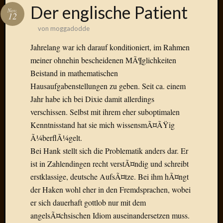
Das
Der englische Patient
Nov.
Blook
12
zum
von
moggadodde
Blog
Jahrelang war ich darauf konditioniert, im Rahmen
meiner ohnehin bescheidenen MÃ¶glichkeiten
Beistand in mathematischen
Hausaufgabenstellungen zu geben. Seit ca. einem
Neueste
Beiträge
Jahr habe ich bei Dixie damit allerdings
verschissen. Selbst mit ihrem eher suboptimalen
Amore,
Kenntnisstand hat sie mich wissensmÃ¤ÃŸig
Ragazz
Ã¼berflÃ¼gelt.
Dinner
for
Bei Hank stellt sich die Problematik anders dar. Er
one
ist in Zahlendingen recht verstÃ¤ndig und schreibt
Hambur
erstklassige, deutsche AufsÃ¤tze. Bei ihm hÃ¤ngt
Baby!
der Haken wohl eher in den Fremdsprachen, wobei
Lunati
er sich dauerhaft gottlob nur mit dem
Der
angelsÃ¤chsischen Idiom auseinandersetzen muss.
heiÃŸe