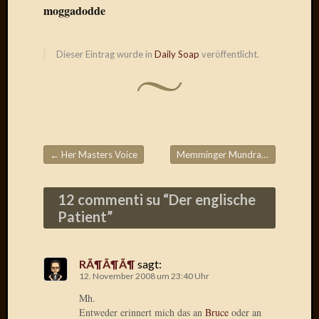
moggadodde
Radulf
Rumpe
RÃ¶Ã¶
Dieser Eintrag wurde in
Daily Soap
veröffentlicht.
Skunkl
Tante
Emma
WÃ¼rz
WÃ¼rzb
WÃ¼rz
Wortmi
←
Her Masters Voice
Memminger Mundraub
→
Beitragsnavigation
12 commenti su “
Der englische
Meta
Patient
”
Anmel
Eintrag
Feed
RÃ¶Ã¶Ã¶
sagt:
12. November 2008 um 23:40 Uhr
Kommen
Feed
Mh.
WordPr
Entweder erinnert mich das an
Bruce
oder an