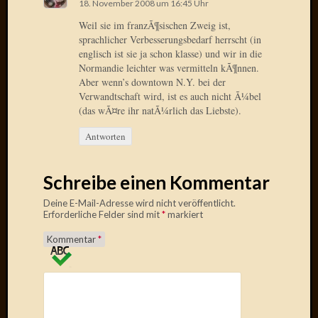
18. November 2008 um 16:45 Uhr
2015
Weil sie im franzÃ¶sischen Zweig ist,
Januar
sprachlicher Verbesserungsbedarf herrscht (in
2015
englisch ist sie ja schon klasse) und wir in die
Dezemb
Normandie leichter was vermitteln kÃ¶nnen.
2014
Aber wenn’s downtown N.Y. bei der
Novem
Verwandtschaft wird, ist es auch nicht Ã¼bel
2014
(das wÃ¤re ihr natÃ¼rlich das Liebste).
Oktobe
Antworten
2014
Septem
2014
Schreibe einen Kommentar
August
2014
Deine E-Mail-Adresse wird nicht veröffentlicht.
Erforderliche Felder sind mit
*
markiert
Juli
2014
Kommentar
*
Juni
2014
März
2014
Februar