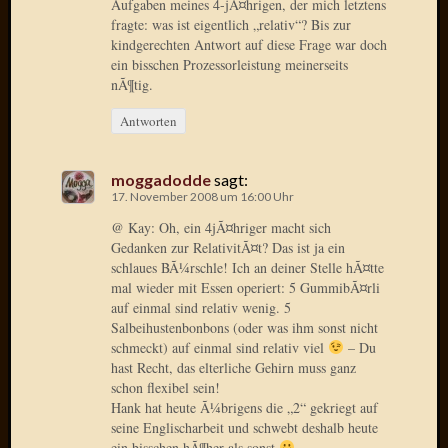
Aufgaben meines 4-jÃ¤hrigen, der mich letztens
Oktobe
fragte: was ist eigentlich „relativ“? Bis zur
2018
kindgerechten Antwort auf diese Frage war doch
März
ein bisschen Prozessorleistung meinerseits
nÃ¶tig.
2018
Februar
Antworten
2018
Januar
2018
moggadodde
sagt:
Novem
17. November 2008 um 16:00 Uhr
2017
@ Kay: Oh, ein 4jÃ¤hriger macht sich
Oktobe
Gedanken zur RelativitÃ¤t? Das ist ja ein
2017
schlaues BÃ¼rschle! Ich an deiner Stelle hÃ¤tte
August
mal wieder mit Essen operiert: 5 GummibÃ¤rli
2017
auf einmal sind relativ wenig. 5
Salbeihustenbonbons (oder was ihm sonst nicht
Juli
schmeckt) auf einmal sind relativ viel
– Du
2017
hast Recht, das elterliche Gehirn muss ganz
Juni
schon flexibel sein!
2017
Hank hat heute Ã¼brigens die „2“ gekriegt auf
Mai
seine Englischarbeit und schwebt deshalb heute
2017
ein bisschen hÃ¶her als sonst
…