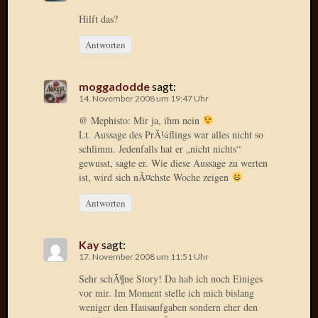
2020
Hilft das?
Novem
2020
Antworten
Oktobe
2020
April
moggadodde
sagt:
2020
14. November 2008 um 19:47 Uhr
Februar
@ Mephisto: Mir ja, ihm nein
2020
Lt. Aussage des PrÃ¼flings war alles nicht so
Dezemb
schlimm. Jedenfalls hat er „nicht nichts“
2019
gewusst, sagte er. Wie diese Aussage zu werten
Novem
ist, wird sich nÃ¤chste Woche zeigen
2019
Antworten
Septem
2019
Mai
Kay
sagt:
2019
17. November 2008 um 11:51 Uhr
März
Sehr schÃ¶ne Story! Da hab ich noch Einiges
2019
vor mir. Im Moment stelle ich mich bislang
Februar
weniger den Hausaufgaben sondern eher den
2019