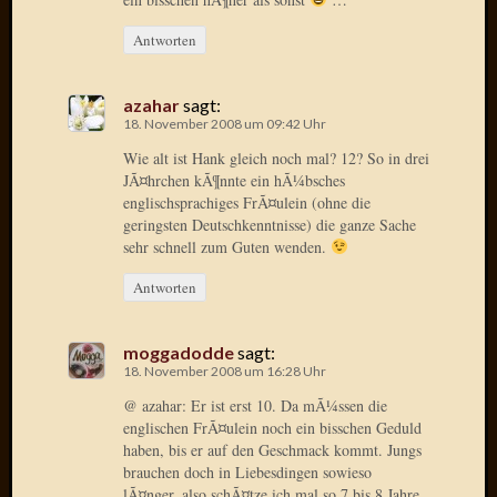
April
2017
Antworten
Februar
2017
azahar
sagt:
Januar
18. November 2008 um 09:42 Uhr
2017
Wie alt ist Hank gleich noch mal? 12? So in drei
Dezemb
JÃ¤hrchen kÃ¶nnte ein hÃ¼bsches
2016
englischsprachiges FrÃ¤ulein (ohne die
Oktobe
geringsten Deutschkenntnisse) die ganze Sache
2016
sehr schnell zum Guten wenden.
Septem
2016
Antworten
August
2016
moggadodde
sagt:
Juni
18. November 2008 um 16:28 Uhr
2016
Mai
@ azahar: Er ist erst 10. Da mÃ¼ssen die
englischen FrÃ¤ulein noch ein bisschen Geduld
2016
haben, bis er auf den Geschmack kommt. Jungs
April
brauchen doch in Liebesdingen sowieso
2016
lÃ¤nger, also schÃ¤tze ich mal so 7 bis 8 Jahre