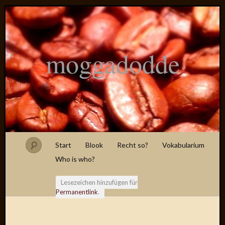
moggadodde
Start
Blook
Recht so?
Vokabularium
Who is who?
Lesezeichen hinzufügen für
Permanentlink
.