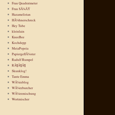
Frau Quadratmeter
Frau SÃ¼ÃŸ
Hazamelistan
HÃ¼hnerschreck
Hey Tube
kleinlain
KneeBee
Kochdepp
MeiaPopeia
PapiergeflÃ¼ster
Radulf Rumpel
RÃ¶Ã¶Ã¶
Skunklog!
Tante Emma
WÃ¼rzblog
WÃ¼rzburcher
WÃ¼rzmischung
Wortmischer