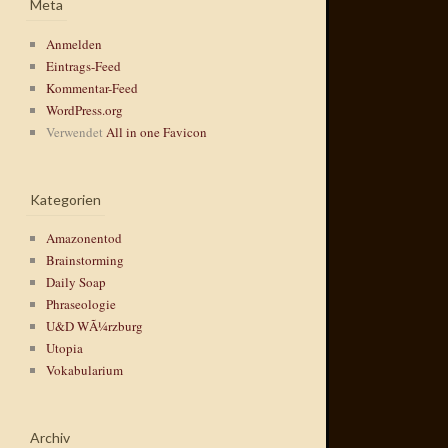
Meta
Anmelden
Eintrags-Feed
Kommentar-Feed
WordPress.org
Verwendet
All in one Favicon
Kategorien
Amazonentod
Brainstorming
Daily Soap
Phraseologie
U&D WÃ¼rzburg
Utopia
Vokabularium
Archiv