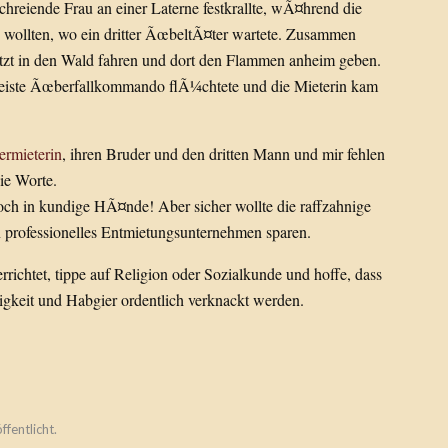
schreiende Frau an einer Laterne festkrallte, wÃ¤hrend die
 wollten, wo ein dritter ÃœbeltÃ¤ter wartete. Zusammen
jetzt in den Wald fahren und dort den Flammen anheim geben.
 dreiste Ãœberfallkommando flÃ¼chtete und die Mieterin kam
ermieterin
, ihren Bruder und den dritten Mann und mir fehlen
die Worte.
och in kundige HÃ¤nde! Aber sicher wollte die raffzahnige
professionelles Entmietungsunternehmen sparen.
rrichtet, tippe auf Religion oder Sozialkunde und hoffe, dass
igkeit und Habgier ordentlich verknackt werden.
ffentlicht.