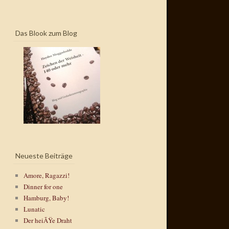
Das Blook zum Blog
Neueste Beiträge
Amore, Ragazzi!
Dinner for one
Hamburg, Baby!
Lunatic
Der heiÃŸe Draht