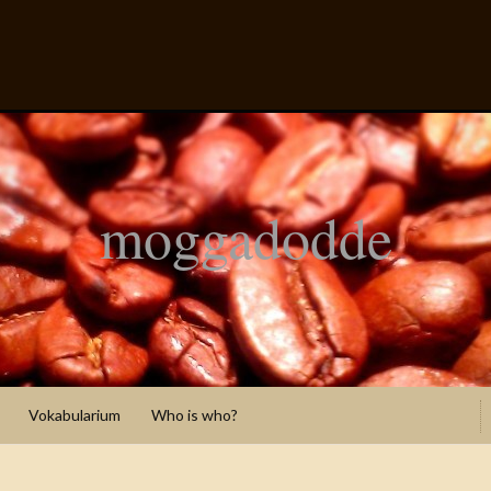
moggadodde
Vokabularium
Who is who?