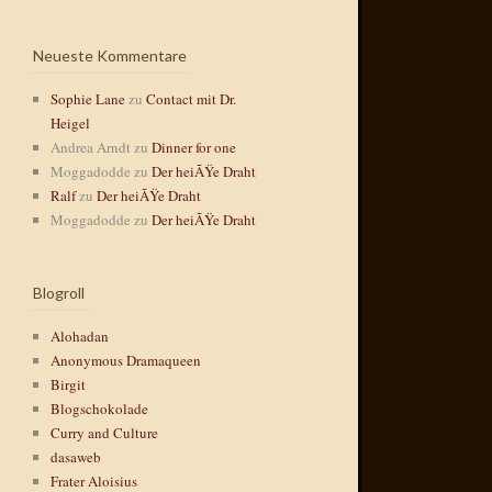
Neueste Kommentare
Sophie Lane
zu
Contact mit Dr.
Heigel
Andrea Arndt
zu
Dinner for one
Moggadodde
zu
Der heiÃŸe Draht
Ralf
zu
Der heiÃŸe Draht
Moggadodde
zu
Der heiÃŸe Draht
Blogroll
Alohadan
Anonymous Dramaqueen
Birgit
Blogschokolade
Curry and Culture
dasaweb
Frater Aloisius