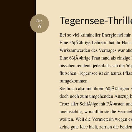
Tegernsee-Thrill
Dez.
8
Bei so viel krimineller Energie fiel m
Eine 56jÃ¤hrige Lehrerin hat ihr Haus
Wirksamwerden des Vertrages war aller
Eine 63jÃ¤hrige Frau fand als einzige 
bisschen renitent, jedenfalls sah die 5
flutschen. Tegernsee ist ein teures 
rumgekommen.
Sie brach also mit ihrem 60jÃ¤hrigen B
doch noch zum umgehenden Auszug 
Trotz aller SchlÃ¤ge mit FÃ¤usten und
uneinsichtig, woraufhin sie die Verm
wollten. Weil die Vermieterin wegen 
keine gute Idee hielt, zerrten die bei