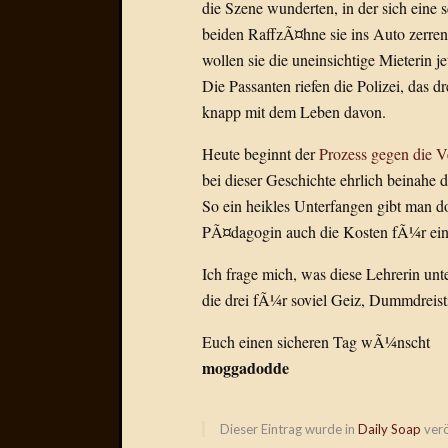
die Szene wunderten, in der sich eine 
beiden RaffzÃ¤hne sie ins Auto zerren
wollen sie die uneinsichtige Mieterin 
Die Passanten riefen die Polizei, das
knapp mit dem Leben davon.
Heute beginnt der
Prozess gegen die V
bei dieser Geschichte ehrlich beinahe 
So ein heikles Unterfangen gibt man d
PÃ¤dagogin auch die Kosten fÃ¼r ein 
Ich frage mich, was diese Lehrerin unte
die drei fÃ¼r soviel Geiz, Dummdreist
Euch einen sicheren Tag wÃ¼nscht
moggadodde
Dieser Eintrag wurde in
Daily Soap
verö