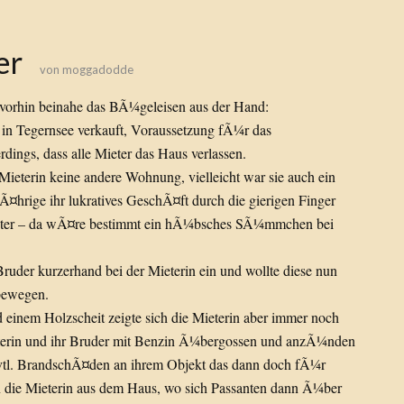
er
von
moggadodde
ir vorhin beinahe das BÃ¼geleisen aus der Hand:
 in Tegernsee verkauft, Voraussetzung fÃ¼r das
dings, dass alle Mieter das Haus verlassen.
Mieterin keine andere Wohnung, vielleicht war sie auch ein
6jÃ¤hrige ihr lukratives GeschÃ¤ft durch die gierigen Finger
Pflaster – da wÃ¤re bestimmt ein hÃ¼bsches SÃ¼mmchen bei
ruder kurzerhand bei der Mieterin ein und wollte diese nun
bewegen.
 einem Holzscheit zeigte sich die Mieterin aber immer noch
ieterin und ihr Bruder mit Benzin Ã¼bergossen und anzÃ¼nden
evtl. BrandschÃ¤den an ihrem Objekt das dann doch fÃ¼r
den die Mieterin aus dem Haus, wo sich Passanten dann Ã¼ber