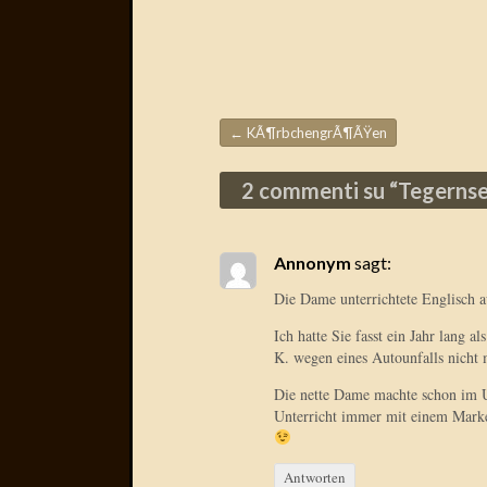
←
KÃ¶rbchengrÃ¶ÃŸen
Beitragsnavigation
2 commenti su “
Tegernse
Annonym
sagt:
Die Dame unterrichtete Englisch a
Ich hatte Sie fasst ein Jahr lang a
K. wegen eines Autounfalls nic
Die nette Dame machte schon im U
Unterricht immer mit einem Mark
Antworten