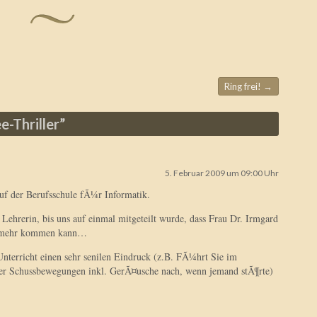
Ring frei!
→
e-Thriller
”
5. Februar 2009 um 09:00 Uhr
uf der Berufsschule fÃ¼r Informatik.
ls Lehrerin, bis uns auf einmal mitgeteilt wurde, dass Frau Dr. Irmgard
ht mehr kommen kann…
nterricht einen sehr senilen Eindruck (z.B. FÃ¼hrt Sie im
er Schussbewegungen inkl. GerÃ¤usche nach, wenn jemand stÃ¶rte)