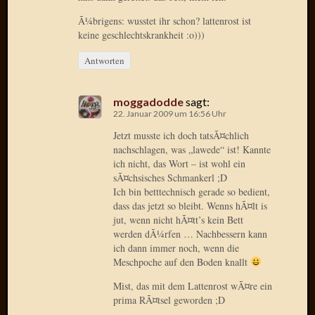
April
Ã¼brigens: wusstet ihr schon? lattenrost ist
2017
keine geschlechtskrankheit :o)))
Februar
2017
Antworten
Januar
2017
Dezemb
moggadodde
sagt:
22. Januar 2009 um 16:56 Uhr
2016
Oktobe
Jetzt musste ich doch tatsÃ¤chlich
2016
nachschlagen, was „lawede“ ist! Kannte
Septem
ich nicht, das Wort – ist wohl ein
sÃ¤chsisches Schmankerl ;D
2016
Ich bin betttechnisch gerade so bedient,
August
dass das jetzt so bleibt. Wenns hÃ¤lt is
2016
jut, wenn nicht hÃ¤tt’s kein Bett
Juni
werden dÃ¼rfen … Nachbessern kann
2016
ich dann immer noch, wenn die
Mai
Meschpoche auf den Boden knallt
2016
Mist, das mit dem Lattenrost wÃ¤re ein
April
prima RÃ¤tsel geworden ;D
2016