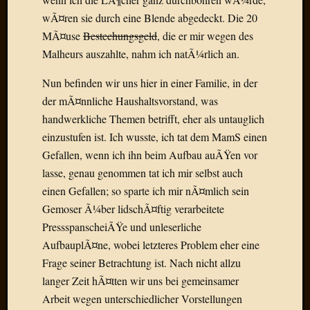
Draht
wÃ¤ren sie durch eine Blende abgedeckt. Die 20
MÃ¤use
Bestechungsgeld
, die er mir wegen des
Neueste
Malheurs auszahlte, nahm ich natÃ¼rlich an.
Kommen
Nun befinden wir uns hier in einer Familie, in der
Sophie
der mÃ¤nnliche Haushaltsvorstand, was
Lane
handwerkliche Themen betrifft, eher als untauglich
zu
einzustufen ist. Ich wusste, ich tat dem MamS einen
Contac
Gefallen, wenn ich ihn beim Aufbau auÃŸen vor
mit
Dr.
lasse, genau genommen tat ich mir selbst auch
Heigel
einen Gefallen; so sparte ich mir nÃ¤mlich sein
Andrea
Gemoser Ã¼ber lidschÃ¤ftig verarbeitete
Arndt
PressspanscheiÃŸe und unleserliche
zu
AufbauplÃ¤ne, wobei letzteres Problem eher eine
Dinner
for
Frage seiner Betrachtung ist. Nach nicht allzu
one
langer Zeit hÃ¤tten wir uns bei gemeinsamer
Mogga
Arbeit wegen unterschiedlicher Vorstellungen
zu