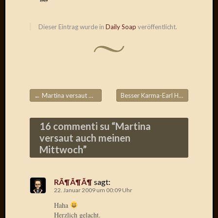
Radulf
Rumpe
Dieser Eintrag wurde in
Daily Soap
veröffentlicht.
RÃ¶Ã¶
Skunkl
Tante
Emma
WÃ¼rz
WÃ¼rzb
WÃ¼rz
←
Martina versaut meinen Montag
Besser Karma-Earl Hickey als Jack Pot
Beitragsnavigation
Wortmi
16 commenti su “
Martina
versaut auch meinen
Meta
Mittwoch
”
Anmel
Eintrag
Feed
RÃ¶Ã¶Ã¶
sagt:
Kommen
22. Januar 2009 um 00:09 Uhr
Feed
Haha
WordPr
Herzlich gelacht.