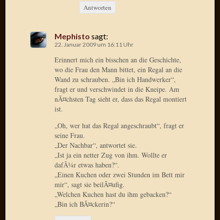
März
Antworten
2016
Februar
2016
Mephisto
sagt:
Novem
22. Januar 2009 um 16:11 Uhr
2015
Erinnert mich ein bisschen an die Geschichte,
Oktobe
wo die Frau den Mann bittet, ein Regal an die
2015
Wand zu schrauben. „Bin ich Handwerker“,
Septem
fragt er und verschwindet in die Kneipe. Am
nÃ¤chsten Tag sieht er, dass das Regal montiert
2015
ist.
August
2015
„Oh, wer hat das Regal angeschraubt“, fragt er
Juli
seine Frau.
2015
„Der Nachbar“, antwortet sie.
Juni
„Ist ja ein netter Zug von ihm. Wollte er
2015
dafÃ¼r etwas haben?“.
„Einen Kuchen oder zwei Stunden im Bett mir
Mai
mir“, sagt sie beilÃ¤ufig.
2015
„Welchen Kuchen hast du ihm gebacken?“
April
„Bin ich BÃ¤ckerin?“
2015
März