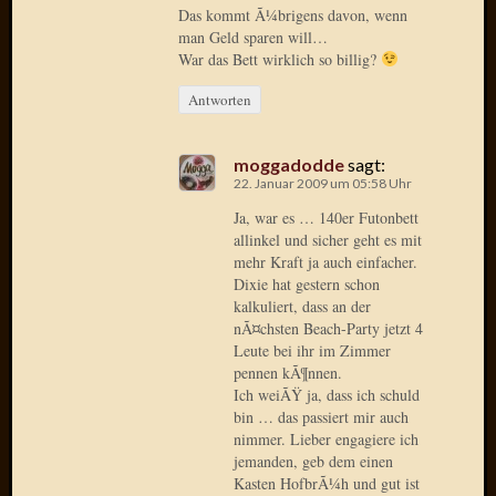
Das kommt Ã¼brigens davon, wenn
man Geld sparen will…
Januar
War das Bett wirklich so billig?
2025
Juli
Antworten
2022
Mai
2022
moggadodde
sagt:
22. Januar 2009 um 05:58 Uhr
April
2022
Ja, war es … 140er Futonbett
Novem
allinkel und sicher geht es mit
2021
mehr Kraft ja auch einfacher.
Septem
Dixie hat gestern schon
kalkuliert, dass an der
2021
nÃ¤chsten Beach-Party jetzt 4
Juli
Leute bei ihr im Zimmer
2021
pennen kÃ¶nnen.
Juni
Ich weiÃŸ ja, dass ich schuld
2021
bin … das passiert mir auch
Februar
nimmer. Lieber engagiere ich
2021
jemanden, geb dem einen
Dezemb
Kasten HofbrÃ¼h und gut ist