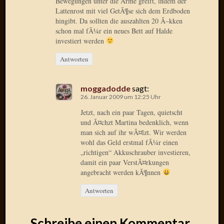
Bewegungen unter die Arme greift, indem der
März
Lattenrost mit viel GetÃ¶se sich dem Erdboden
2012
hingibt. Da sollten die auszahlten 20 Ã–kken
Februar
schon mal fÃ¼r ein neues Bett auf Halde
investiert werden
2012
Januar
Antworten
2012
Dezemb
2011
moggadodde
sagt:
Novem
26. Januar 2009 um 12:25 Uhr
2011
Jetzt, nach ein paar Tagen, quietscht
Oktobe
und Ã¤chzt Martina bedenklich, wenn
2011
man sich auf ihr wÃ¤lzt. Wir werden
Septem
wohl das Geld erstmal fÃ¼r einen
2011
„richtigen“ Akkuschrauber investieren,
August
damit ein paar VerstÃ¤rkungen
angebracht werden kÃ¶nnen
2011
Juli
Antworten
2011
Juni
2011
Schreibe einen Kommentar