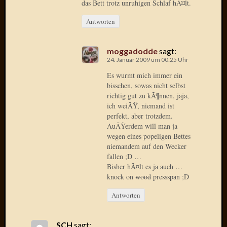
das Bett trotz unruhigen Schlaf hÃ¤lt.
2014
Januar
Antworten
2014
Dezemb
2013
moggadodde
sagt:
24. Januar 2009 um 00:25 Uhr
Oktobe
2013
Es wurmt mich immer ein
Septem
bisschen, sowas nicht selbst
2013
richtig gut zu kÃ¶nnen, jaja,
August
ich weiÃŸ, niemand ist
perfekt, aber trotzdem.
2013
AuÃŸerdem will man ja
Juni
wegen eines popeligen Bettes
2013
niemandem auf den Wecker
Mai
fallen ;D …
2013
Bisher hÃ¤lt es ja auch …
April
knock on
wood
pressspan ;D
2013
März
Antworten
2013
Februar
SCH
sagt: