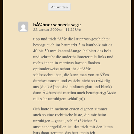
Oktobe
Antworten
2018
März
hÃ¼hnerschreck
sagt:
2018
22. Januar 2009 um 11:55 Uhr
Februar
tipp und trick fÃ¼r die lattenrost-geschichte:
2018
besorgt euch im baumarkt 3 m kantholz mit ca.
Januar
40 bis 50 mm kantenlÃ¤nge. halbiert das holz
2018
und schraubt die anderthalbmeterteile links und
Novem
rechts innen in martinas lawede flanken.
2017
optimalerweise nehmt ihr dafÃ¼r
Oktobe
schlossschrauben, die kann man von auÃŸen
2017
durchwammsen und es sieht nicht so rÃ¤udig
August
aus (die kÃ¶ppe sind einfaach glatt und blank).
2017
dann Ã¼bersteht martina auch beachpartygÃ¤ste
Juli
mit sehr unruhigem schlaf ;o))
2017
(ich hatte in meinem ersten eigenen zimmer
Juni
auch so eine rachitische kiste, die mir beim
2017
unruhigen – genau, schlaf (*kicher *)
Mai
auseinandergefallen ist. der trick mit den latten
2017
hats dann gerettet. das bett, mein ich.