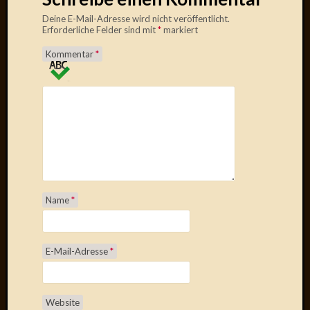
Mai
Deine E-Mail-Adresse wird nicht veröffentlicht.
2011
Erforderliche Felder sind mit
*
markiert
April
2011
Kommentar
*
März
2011
Februar
2011
Januar
2011
Dezemb
2010
Novem
Name
*
2010
Oktobe
2010
Septem
E-Mail-Adresse
*
2010
August
2010
Website
Juli