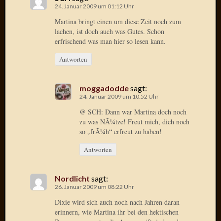
2013
24. Januar 2009 um 01:12 Uhr
Januar
Martina bringt einen um diese Zeit noch zum
2013
lachen, ist doch auch was Gutes. Schon
Dezemb
erfrischend was man hier so lesen kann.
2012
Novem
Antworten
2012
Oktobe
2012
moggadodde
sagt:
24. Januar 2009 um 10:52 Uhr
Septem
2012
@ SCH: Dann war Martina doch noch
August
zu was NÃ¼tze! Freut mich, dich noch
2012
so „frÃ¼h“ erfreut zu haben!
Juli
Antworten
2012
Juni
2012
Nordlicht
sagt:
Mai
26. Januar 2009 um 08:22 Uhr
2012
Dixie wird sich auch noch nach Jahren daran
April
erinnern, wie Martina ihr bei den hektischen
2012