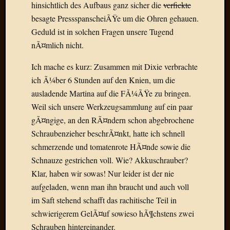
hinsichtlich des Aufbaus ganz sicher die
verfickte
Der
besagte PressspanscheiÃŸe um die Ohren gehauen.
heiÃŸe
Geduld ist in solchen Fragen unsere Tugend
Draht
Ralf
nÃ¤mlich nicht.
zu
Der
Ich mache es kurz: Zusammen mit Dixie verbrachte
heiÃŸe
ich Ã¼ber 6 Stunden auf den Knien, um die
Draht
ausladende Martina auf die FÃ¼ÃŸe zu bringen.
Mogga
Weil sich unsere Werkzeugsammlung auf ein paar
zu
gÃ¤ngige, an den RÃ¤ndern schon abgebrochene
Der
Schraubenzieher beschrÃ¤nkt, hatte ich schnell
heiÃŸe
Draht
schmerzende und tomatenrote HÃ¤nde sowie die
Schnauze gestrichen voll. Wie? Akkuschrauber?
Klar, haben wir sowas! Nur leider ist der nie
Blogroll
aufgeladen, wenn man ihn braucht und auch voll
Alohad
im Saft stehend schafft das rachitische Teil in
Anony
schwierigerem GelÃ¤uf sowieso hÃ¶chstens zwei
Dramaq
Schrauben hintereinander.