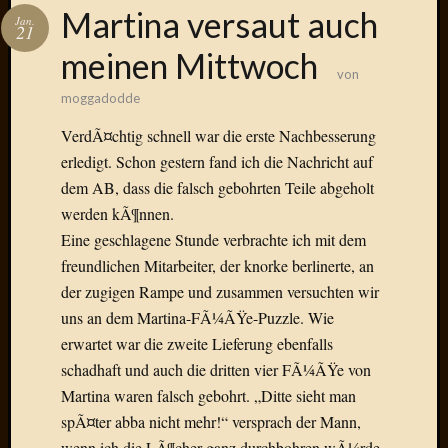
Das
Martina versaut auch
Jan.
Blook
21
zum
meinen Mittwoch
Blog
von
moggadodde
VerdÃ¤chtig schnell war die erste Nachbesserung
erledigt. Schon gestern fand ich die Nachricht auf
Neueste
dem AB, dass die falsch gebohrten Teile abgeholt
Beiträge
werden kÃ¶nnen.
Amore,
Eine geschlagene Stunde verbrachte ich mit dem
Ragazz
freundlichen Mitarbeiter, der knorke berlinerte, an
Dinner
der zugigen Rampe und zusammen versuchten wir
for
uns an dem Martina-FÃ¼ÃŸe-Puzzle. Wie
one
erwartet war die zweite Lieferung ebenfalls
Hambur
Baby!
schadhaft und auch die dritten vier FÃ¼ÃŸe von
Lunati
Martina waren falsch gebohrt. „Ditte sieht man
Der
spÃ¤ter abba nicht mehr!“ versprach der Mann,
heiÃŸe
wenn ich die LÃ¶cher ganz durchbohren wÃ¼rde,