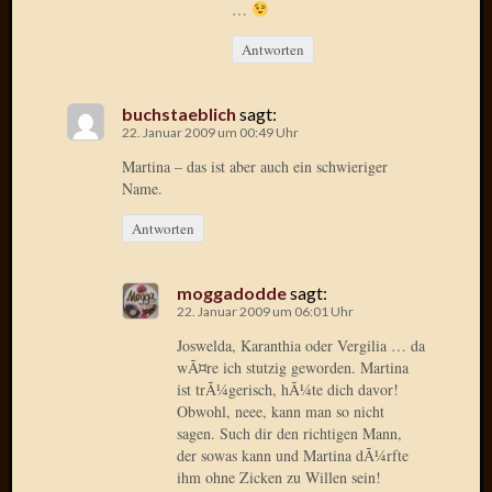
2020
…
Novem
Antworten
2020
Oktobe
2020
buchstaeblich
sagt:
April
22. Januar 2009 um 00:49 Uhr
2020
Martina – das ist aber auch ein schwieriger
Februar
Name.
2020
Dezemb
Antworten
2019
Novem
moggadodde
sagt:
2019
22. Januar 2009 um 06:01 Uhr
Septem
2019
Joswelda, Karanthia oder Vergilia … da
wÃ¤re ich stutzig geworden. Martina
Mai
ist trÃ¼gerisch, hÃ¼te dich davor!
2019
Obwohl, neee, kann man so nicht
März
sagen. Such dir den richtigen Mann,
2019
der sowas kann und Martina dÃ¼rfte
Februar
ihm ohne Zicken zu Willen sein!
2019