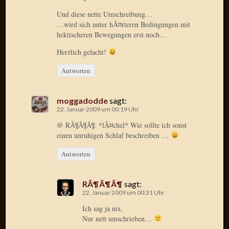
Verwen
Und diese nette Umschreibung…
All
…wird sich unter hÃ¤rteren Bedingungen mit
in
hektischeren Bewegungen erst noch…
one
Favico
Herzlich gelacht!
Antworten
Kategori
moggadodde
sagt:
Amazo
22. Januar 2009 um 00:19 Uhr
Brains
@ RÃ¶Ã¶Ã¶: *lÃ¤chel* Wie sollte ich sonst
Daily
einen unruhigen Schlaf beschreiben …
Soap
Phraseo
Antworten
U&D
WÃ¼rz
Utopia
RÃ¶Ã¶Ã¶
sagt:
Vokabu
22. Januar 2009 um 00:31 Uhr
Ich sag ja nix.
Nur nett umschrieben…
Archiv