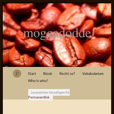
moggadodde
Start
Blook
Recht so?
Vokabularium
Who is who?
Lesezeichen hinzufügen für
Permanentlink
.