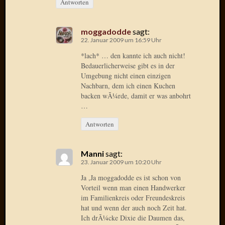
Antworten
2015
Januar
2015
moggadodde
sagt:
22. Januar 2009 um 16:59 Uhr
Dezemb
2014
*lach* … den kannte ich auch nicht!
Novem
Bedauerlicherweise gibt es in der
2014
Umgebung nicht einen einzigen
Nachbarn, dem ich einen Kuchen
Oktobe
backen wÃ¼rde, damit er was anbohrt
2014
…
Septem
2014
Antworten
August
2014
Juli
Manni
sagt:
23. Januar 2009 um 10:20 Uhr
2014
Juni
Ja ,Ja moggadodde es ist schon von
2014
Vorteil wenn man einen Handwerker
März
im Familienkreis oder Freundeskreis
hat und wenn der auch noch Zeit hat.
2014
Ich drÃ¼cke Dixie die Daumen das,
Februar