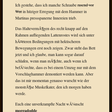
Birgit
Ich gestehe, dass ich manche Schraube
rasend vor
Blogsc
Wut
in hitziger Erregung mit dem Hammer in
Curry
Martinas pressspanerne Innereien trieb.
and
Culture
Das HaltevermÃ¶gen des recht knapp auf den
dasawe
Frater
Rahmen aufliegenden Lattenrostes wird sich unter
Aloisiu
hÃ¤rteren Bedingungen mit hektischeren
Frau
Bewegungen erst noch zeigen. Zwar steht das Bett
Quadra
jetzt und ich glaube, man kann sogar darauf
Frau
schlafen, wenn man mÃ¶chte, auch wenn ich
SÃ¼Ã
befÃ¼rchte, dass es bei einem Umzug nur mit dem
Hazame
HÃ¼hne
Vorschlaghammer demontiert werden kann. Aber
Hey
das ist mir momentan genauso wurscht wie der
Tube
monstrÃ¶se Muskelkater, den ich morgen haben
kleinla
werde.
KneeB
Kochd
Euch eine unverkrampfte Nacht wÃ¼nscht
MeiaPo
moggadodde
Papierg