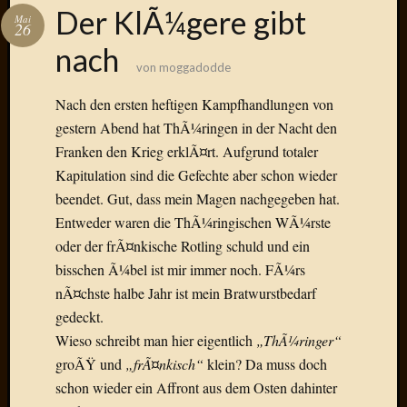
Das
Der KlÃ¼gere gibt
Mai
Blook
26
zum
nach
Blog
von
moggadodde
Nach den ersten heftigen Kampfhandlungen von
gestern Abend hat ThÃ¼ringen in der Nacht den
Franken den Krieg erklÃ¤rt. Aufgrund totaler
Neueste
Kapitulation sind die Gefechte aber schon wieder
Beiträge
beendet. Gut, dass mein Magen nachgegeben hat.
Amore,
Entweder waren die ThÃ¼ringischen WÃ¼rste
Ragazz
oder der frÃ¤nkische Rotling schuld und ein
Dinner
bisschen Ã¼bel ist mir immer noch. FÃ¼rs
for
nÃ¤chste halbe Jahr ist mein Bratwurstbedarf
one
Hambur
gedeckt.
Baby!
Wieso schreibt man hier eigentlich
„ThÃ¼ringer“
Lunati
groÃŸ und
„frÃ¤nkisch“
klein? Da muss doch
Der
schon wieder ein Affront aus dem Osten dahinter
heiÃŸe