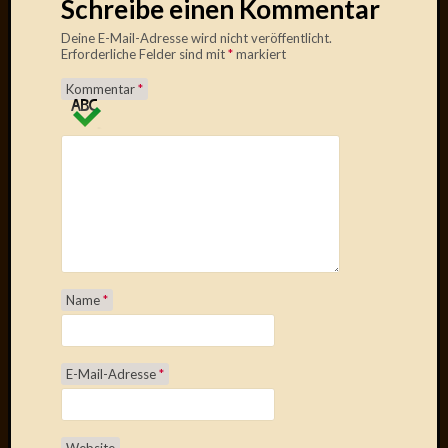
Schreibe einen Kommentar
Verwen
All
Deine E-Mail-Adresse wird nicht veröffentlicht.
in
Erforderliche Felder sind mit
*
markiert
one
Kommentar
*
Favico
Kategori
Amazo
Brains
Daily
Soap
Phraseo
Name
*
U&D
WÃ¼rz
Utopia
E-Mail-Adresse
*
Vokabu
Archiv