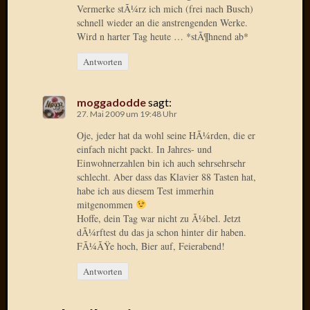
Vermerke stÃ¼rz ich mich (frei nach Busch)
Radulf
schnell wieder an die anstrengenden Werke.
Rumpe
Wird n harter Tag heute … *stÃ¶hnend ab*
RÃ¶Ã¶
Skunkl
Antworten
Tante
Emma
moggadodde
sagt:
WÃ¼rz
27. Mai 2009 um 19:48 Uhr
WÃ¼rzb
WÃ¼rz
Oje, jeder hat da wohl seine HÃ¼rden, die er
einfach nicht packt. In Jahres- und
Wortmi
Einwohnerzahlen bin ich auch sehrsehrsehr
schlecht. Aber dass das Klavier 88 Tasten hat,
habe ich aus diesem Test immerhin
Meta
mitgenommen
Hoffe, dein Tag war nicht zu Ã¼bel. Jetzt
Anmel
dÃ¼rftest du das ja schon hinter dir haben.
Eintrag
FÃ¼ÃŸe hoch, Bier auf, Feierabend!
Feed
Kommen
Antworten
Feed
WordPr