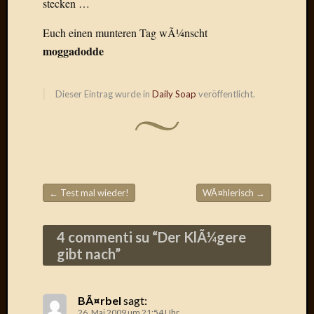
stecken …
Draht
Euch einen munteren Tag wÃ¼nscht
moggadodde
Neueste
Kommen
Sophie
Dieser Eintrag wurde in
Daily Soap
veröffentlicht.
Lane
zu
Contac
mit
Dr.
Heigel
←
Test mal wieder!
WÃ¤hlerisch
→
Andrea
Beitragsnavigation
Arndt
zu
4 commenti su “
Der KlÃ¼gere
Dinner
gibt nach
”
for
one
Mogga
BÃ¤rbel
sagt:
zu
26. Mai 2009 um 21:54 Uhr