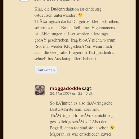
Der
Klar, die Dudenredaktion ist eindeutig
heiÃŸe
ostdeutsch unterwandert
Draht
ThÃ¼ringisch darfst Du getrost klein schreiben,
Ralf
sofern es nicht Bestandteil eines Eigennamens
zu
ist. Ableitungen auf -er werden allerdings
Der
groÃŸ geschrieben, frag bloÃŸ nicht, warum.
(So, mal wieder KlugscheiÃŸer, wenn mich
heiÃŸe
auch die Geografie-Fragen im Test gnadenlos
Draht
schnell ins Aus katapultiert haben.)
Mogga
zu
Antworten
Der
heiÃŸe
Draht
moggadodde
sagt:
26. Mai 2009 um 22:45 Uhr
So kÃ¶nnten es also thÃ¼ringische
Blogroll
BratwÃ¼rste sein, aber sind
ThÃ¼ringer BratwÃ¼rste nicht sogar
Alohad
gesetzlich geschÃ¼tzt? Also der
Anony
Begriff, denn tot sind sie ja schon
Dramaq
Majoran, es war entschieden zuviel