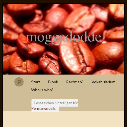
moggadodde
Start
Blook
Recht so?
Vokabularium
Who is who?
Lesezeichen hinzufügen für
Permanentlink
.