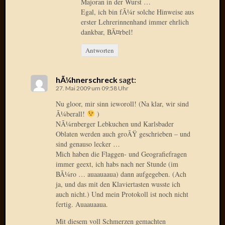
Majoran in der Wurst …
Birgit
Egal, ich bin fÃ¼r solche Hinweise aus
Blogsc
erster Lehrerinnenhand immer ehrlich
Curry
dankbar, BÃ¤rbel!
and
Culture
Antworten
dasawe
Frater
hÃ¼hnerschreck
sagt:
Aloisiu
27. Mai 2009 um 09:58 Uhr
Frau
Quadra
Nu gloor, mir sinn ieworoll! (Na klar, wir sind
Frau
Ã¼berall!
)
NÃ¼rnberger Lebkuchen und Karlsbader
SÃ¼Ã
Oblaten werden auch groÃŸ geschrieben – und
Hazame
sind genauso lecker …
HÃ¼hne
Mich haben die Flaggen- und Geografiefragen
Hey
immer geext, ich habs nach ner Stunde (im
Tube
BÃ¼ro … auaauaaua) dann aufgegeben. (Ach
kleinla
ja, und das mit den Klaviertasten wusste ich
KneeB
auch nicht.) Und mein Protokoll ist noch nicht
Kochd
fertig. Auaauaaua.
MeiaPo
Mit diesem voll Schmerzen gemachten
Papierg