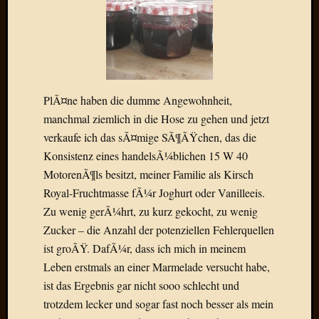
Draht
Neueste
Kommen
Sophie
PlÃ¤ne haben die dumme Angewohnheit,
Lane
manchmal ziemlich in die Hose zu gehen und jetzt
zu
verkaufe ich das sÃ¤mige SÃ¶ÃŸchen, das die
Contac
Konsistenz eines handelsÃ¼blichen 15 W 40
mit
MotorenÃ¶ls besitzt, meiner Familie als Kirsch
Dr.
Heigel
Royal-Fruchtmasse fÃ¼r Joghurt oder Vanilleeis.
Andrea
Zu wenig gerÃ¼hrt, zu kurz gekocht, zu wenig
Arndt
Zucker – die Anzahl der potenziellen Fehlerquellen
zu
ist groÃŸ. DafÃ¼r, dass ich mich in meinem
Dinner
Leben erstmals an einer Marmelade versucht habe,
for
one
ist das Ergebnis gar nicht sooo schlecht und
Mogga
trotzdem lecker und sogar fast noch besser als mein
zu