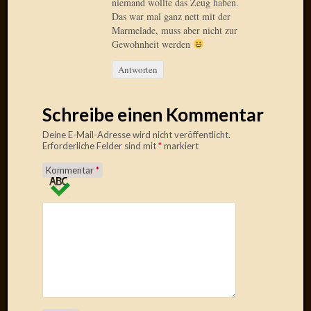
niemand wollte das Zeug haben.
Radulf
Das war mal ganz nett mit der
Rumpe
Marmelade, muss aber nicht zur
RÃ¶Ã¶
Gewohnheit werden
Skunkl
Antworten
Tante
Emma
WÃ¼rz
Schreibe einen Kommentar
WÃ¼rzb
WÃ¼rz
Deine E-Mail-Adresse wird nicht veröffentlicht.
Erforderliche Felder sind mit
*
markiert
Wortmi
Kommentar
*
Meta
Anmel
Eintrag
Feed
Kommen
Feed
WordPr