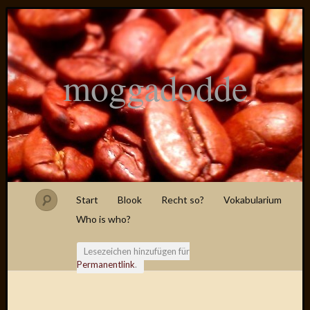
moggadodde
Start
Blook
Recht so?
Vokabularium
Who is who?
Lesezeichen hinzufügen für
Permanentlink
.