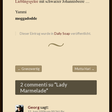
Lieblingsgelee
mit schwarzer Johannisbeere …
Der
heiÃŸe
Yammi
Draht
moggadodde
Ralf
zu
Der
Dieser Eintrag wurde in
Daily Soap
veröffentlicht.
heiÃŸe
Draht
Mogga
zu
Der
heiÃŸe
←
Grenzwertig
Mutta Hari
→
Draht
Beitragsnavigation
2 commenti su “
Lady
Blogroll
Marmelade
”
Alohad
Anony
Georg
sagt:
Dramaq
12. Juni 2009 um 00:36 Uhr