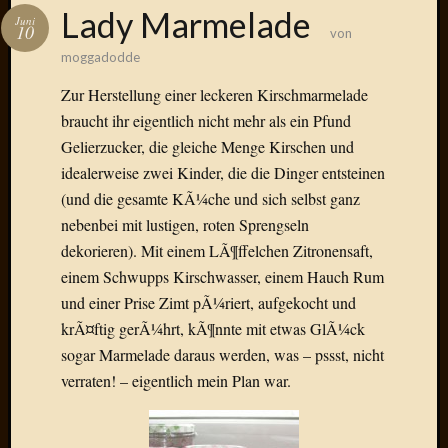
Das
Lady Marmelade
Juni
Blook
10
von
zum
moggadodde
Blog
Zur Herstellung einer leckeren Kirschmarmelade
braucht ihr eigentlich nicht mehr als ein Pfund
Gelierzucker, die gleiche Menge Kirschen und
idealerweise zwei Kinder, die die Dinger entsteinen
Neueste
Beiträge
(und die gesamte KÃ¼che und sich selbst ganz
nebenbei mit lustigen, roten Sprengseln
Amore,
dekorieren). Mit einem LÃ¶ffelchen Zitronensaft,
Ragazz
einem Schwupps Kirschwasser, einem Hauch Rum
Dinner
for
und einer Prise Zimt pÃ¼riert, aufgekocht und
one
krÃ¤ftig gerÃ¼hrt, kÃ¶nnte mit etwas GlÃ¼ck
Hambur
sogar Marmelade daraus werden, was – pssst, nicht
Baby!
verraten! – eigentlich mein Plan war.
Lunati
Der
heiÃŸe