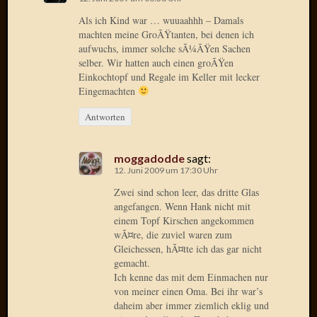
Birgit
Blogsc
Als ich Kind war … wuuaahhh – Damals
machten meine GroÃŸtanten, bei denen ich
Curry
aufwuchs, immer solche sÃ¼ÃŸen Sachen
and
selber. Wir hatten auch einen groÃŸen
Culture
Einkochtopf und Regale im Keller mit lecker
dasawe
Eingemachten
Frater
Aloisiu
Antworten
Frau
Quadra
moggadodde
sagt:
Frau
12. Juni 2009 um 17:30 Uhr
SÃ¼Ã
Hazame
Zwei sind schon leer, das dritte Glas
HÃ¼hne
angefangen. Wenn Hank nicht mit
einem Topf Kirschen angekommen
Hey
wÃ¤re, die zuviel waren zum
Tube
Gleichessen, hÃ¤tte ich das gar nicht
kleinla
gemacht.
KneeB
Ich kenne das mit dem Einmachen nur
Kochd
von meiner einen Oma. Bei ihr war’s
MeiaPo
daheim aber immer ziemlich eklig und
Papierg