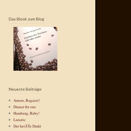
Das Blook zum Blog
Neueste Beiträge
Amore, Ragazzi!
Dinner for one
Hamburg, Baby!
Lunatic
Der heiÃŸe Draht