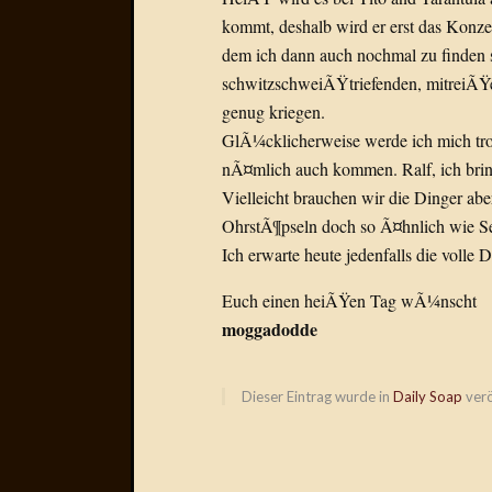
kommt, deshalb wird er erst das Konze
dem ich dann auch nochmal zu finden 
schwitzschweiÃŸtriefenden, mitreiÃŸen
genug kriegen.
GlÃ¼cklicherweise werde ich mich tro
nÃ¤mlich auch kommen. Ralf, ich bring
Vielleicht brauchen wir die Dinger abe
OhrstÃ¶pseln doch so Ã¤hnlich wie Sex
Ich erwarte heute jedenfalls die volle
Euch einen heiÃŸen Tag wÃ¼nscht
moggadodde
Dieser Eintrag wurde in
Daily Soap
verö