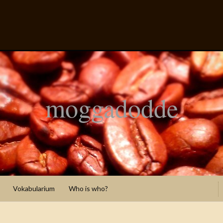
moggadodde
Vokabularium
Who is who?