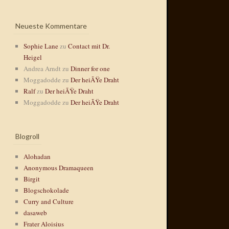
Neueste Kommentare
Sophie Lane
zu
Contact mit Dr.
Heigel
Andrea Arndt
zu
Dinner for one
Moggadodde
zu
Der heiÃŸe Draht
Ralf
zu
Der heiÃŸe Draht
Moggadodde
zu
Der heiÃŸe Draht
Blogroll
Alohadan
Anonymous Dramaqueen
Birgit
Blogschokolade
Curry and Culture
dasaweb
Frater Aloisius