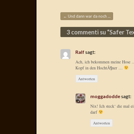
←
Und dann war da noch …
Beitragsnavigation
3 commenti su “
Safer Te
Ralf
sagt:
Ach, ich bekommen meine Hose … a
Kopf in den HochtÃ¶ner …
Antworten
moggadodde
sagt:
Nix! Ich steck‘ die mal e
darf
Antworten