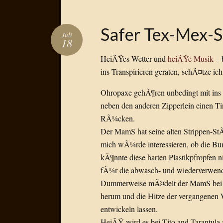
Safer Tex-Mex-
Juli
18
HeiÃŸes Wetter und
heiÃŸe Musik
– 
ins Transpirieren geraten, schÃ¤tze ich
Ohropaxe gehÃ¶ren unbedingt mit ins 
neben den anderen Zipperlein einen T
RÃ¼cken.
Der MamS hat seine alten Strippen-StÃ
mich wÃ¼rde interessieren, ob die Bun
kÃ¶nnte diese harten Plastikpfropfen n
fÃ¼r die abwasch- und wiederverwendb
Dummerweise mÃ¤delt der MamS bei T
herum und die Hitze der vergangenen 
entwickeln lassen.
HeiÃŸ wird es bei Tito and Tarantula a