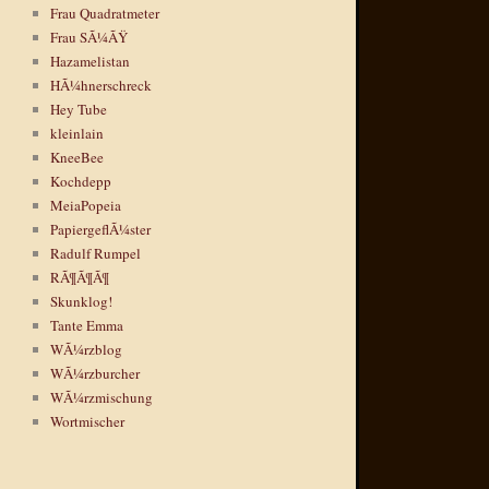
Frau Quadratmeter
Frau SÃ¼ÃŸ
Hazamelistan
HÃ¼hnerschreck
Hey Tube
kleinlain
KneeBee
Kochdepp
MeiaPopeia
PapiergeflÃ¼ster
Radulf Rumpel
RÃ¶Ã¶Ã¶
Skunklog!
Tante Emma
WÃ¼rzblog
WÃ¼rzburcher
WÃ¼rzmischung
Wortmischer