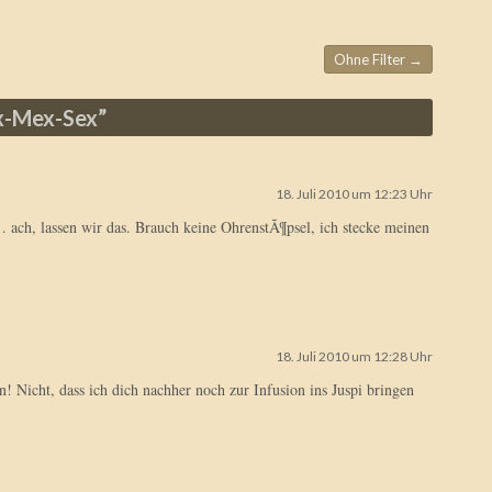
Ohne Filter
→
x-Mex-Sex
”
18. Juli 2010 um 12:23 Uhr
ch, lassen wir das. Brauch keine OhrenstÃ¶psel, ich stecke meinen
18. Juli 2010 um 12:28 Uhr
in! Nicht, dass ich dich nachher noch zur Infusion ins Juspi bringen