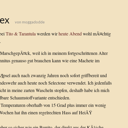
Sex
von
moggadodde
bei
Tito & Tarantula
werden wir
heute Abend
wohl mÃ¤chtig
.
MarschgepÃ¤ck, weil ich in meinem fortgeschrittenen Alter
innitus genauso gut brauchen kann wie eine Machete im
¶psel auch nach zwanzig Jahren noch sofort griffbereit und
deswehr auch heute noch Selectone verwendet. Ich jedenfalls
icht in meine zarten Wascheln stopfen, deshalb habe ich mich
are Schaumstoffvariante entschieden.
emperaturen oberhalb von 15 Grad plus immer ein wenig
Wochen hat ihn einen regelrechten Hass auf HeiÃŸ
ber so sicher wie ein Burrito, der direkt aus der KÃ¼che