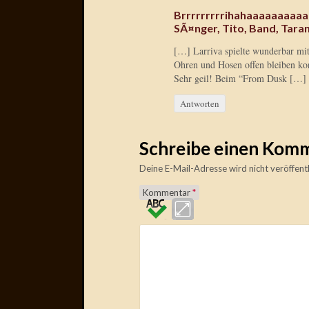
Brrrrrrrrrihahaaaaaaaaaa
SÃ¤nger, Tito, Band, Tara
[…] Larriva spielte wunderbar mit
Ohren und Hosen offen bleiben kon
Sehr geil! Beim “From Dusk […]
Antworten
Schreibe einen Kom
Deine E-Mail-Adresse wird nicht veröffentl
Kommentar
*