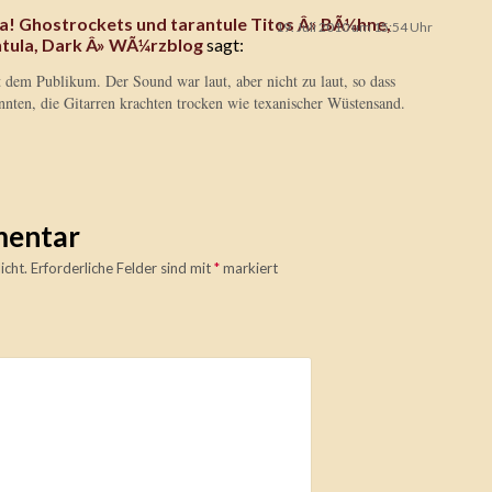
a! Ghostrockets und tarantule Titos Â» BÃ¼hne,
19. Juli 2010 um 15:54 Uhr
ntula, Dark Â» WÃ¼rzblog
sagt:
 dem Publikum. Der Sound war laut, aber nicht zu laut, so dass
nten, die Gitarren krachten trocken wie texanischer Wüstensand.
mentar
icht.
Erforderliche Felder sind mit
*
markiert