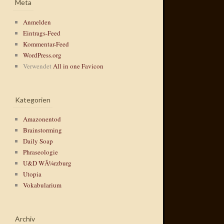
Meta
Anmelden
Eintrags-Feed
Kommentar-Feed
WordPress.org
Verwendet
All in one Favicon
Kategorien
Amazonentod
Brainstorming
Daily Soap
Phraseologie
U&D WÃ¼rzburg
Utopia
Vokabularium
Archiv