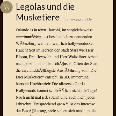
Das
Legolas und die
Sep.
Blook
16
zum
Musketiere
Blog
von
moggadodde
Orlando is in town! Jawohl, im vergleichsweise
eher trantÃ¼tig
fast beschaulich zu nennenden
WÃ¼rzburg weht ein wahrlich hollywoodesker
Neueste
Hauch! Seit im Herzen der Stadt Stars wie Herr
Beiträge
Bloom, Frau Jovovich und Herr Waltz ihrer Arbeit
Amore,
nachgehen und an den schÃ¶nsten Orten der Stadt
Ragazz
die zweiunddrÃ¶lfzigste AusfÃ¼hrung von „Die
Dinner
Drei Musketiere“ entsteht (in 3D, immerhin!),
for
herrscht Hochbetrieb: Die allererste Garde
one
Hambur
Hollywoods kommt schlieÃŸlich nicht alle Tage!
Baby!
Noch nicht mal jedes Jahr! Und auch nicht jedes
Lunati
Jahrzehnt! Entsprechend groÃŸ ist das Interesse
Der
der BevÃ¶lkerung, viele stehen sich rund um die
heiÃŸe