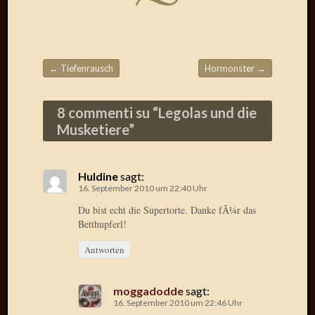
Verwen
All
in
one
Favico
←
Tiefenrausch
Hormonster
→
Beitragsnavigation
8 commenti su “
Legolas und die
Kategori
Musketiere
”
Amazo
Brains
Daily
Huldine
sagt:
Soap
16. September 2010 um 22:40 Uhr
Phraseo
Du bist echt die Supertorte. Danke fÃ¼r das
U&D
Betthupferl!
WÃ¼rz
Antworten
Utopia
Vokabu
moggadodde
sagt:
16. September 2010 um 22:46 Uhr
Archiv