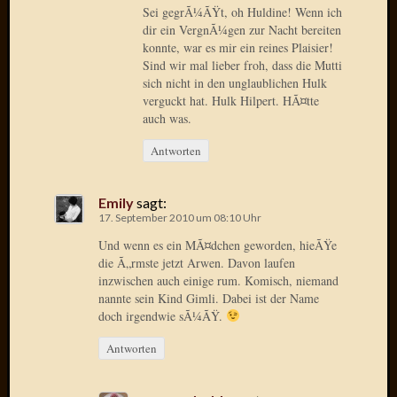
Sei gegrÃ¼ÃŸt, oh Huldine! Wenn ich
dir ein VergnÃ¼gen zur Nacht bereiten
Januar
konnte, war es mir ein reines Plaisier!
2025
Sind wir mal lieber froh, dass die Mutti
Juli
sich nicht in den unglaublichen Hulk
2022
verguckt hat. Hulk Hilpert. HÃ¤tte
Mai
auch was.
2022
April
Antworten
2022
Novem
Emily
sagt:
2021
17. September 2010 um 08:10 Uhr
Septem
Und wenn es ein MÃ¤dchen geworden, hieÃŸe
2021
die Ã„rmste jetzt Arwen. Davon laufen
Juli
inzwischen auch einige rum. Komisch, niemand
2021
nannte sein Kind Gimli. Dabei ist der Name
Juni
doch irgendwie sÃ¼ÃŸ.
2021
Februar
Antworten
2021
Dezemb