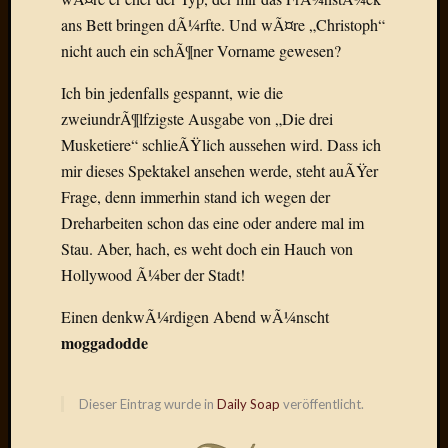
Radulf
ans Bett bringen dÃ¼rfte. Und wÃ¤re „Christoph“
Rumpe
nicht auch ein schÃ¶ner Vorname gewesen?
RÃ¶Ã¶
Skunkl
Ich bin jedenfalls gespannt, wie die
Tante
zweiundrÃ¶lfzigste Ausgabe von „Die drei
Emma
Musketiere“ schlieÃŸlich aussehen wird. Dass ich
WÃ¼rz
mir dieses Spektakel ansehen werde, steht auÃŸer
WÃ¼rzb
WÃ¼rz
Frage, denn immerhin stand ich wegen der
Wortmi
Dreharbeiten schon das eine oder andere mal im
Stau. Aber, hach, es weht doch ein Hauch von
Hollywood Ã¼ber der Stadt!
Meta
Einen denkwÃ¼rdigen Abend wÃ¼nscht
Anmel
moggadodde
Eintrag
Feed
Kommen
Dieser Eintrag wurde in
Daily Soap
veröffentlicht.
Feed
WordPr