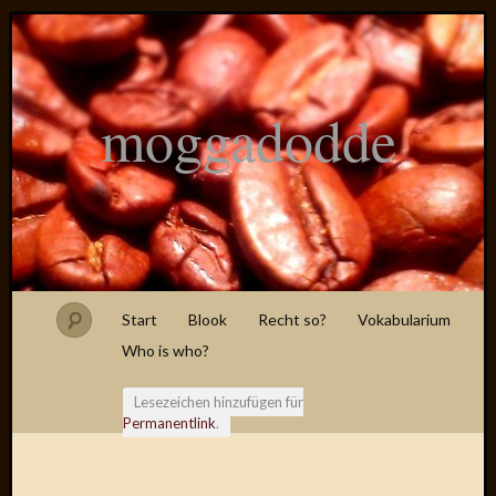
moggadodde
Start
Blook
Recht so?
Vokabularium
Who is who?
Lesezeichen hinzufügen für
Permanentlink
.