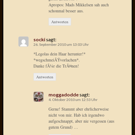
April
Apropos: Mads Mikkelsen sah auch
2017
schonmal besser aus.
Februar
Antworten
2017
Januar
2017
socki
sagt:
Dezemb
26. September 2010 um 13:03 Uhr
2016
*Legolas dein Haar herunter!*
Oktobe
*wegschmeiÃŸvorlachen*.
2016
Danke fÃ¼r die TrÃ¤nen!
Septem
2016
Antworten
August
2016
moggadodde
sagt:
Juni
4. Oktober 2010 um 12:53 Uhr
2016
Gerne! Stammt aber ehrlicherweise
Mai
nicht von mir. Hab ich irgendwo
2016
aufgeschnappt, aber nie vergessen (aus
April
gutem Grund) …
2016