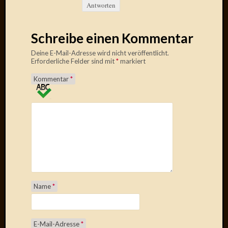
März
Antworten
2016
Februar
Schreibe einen Kommentar
2016
Novem
Deine E-Mail-Adresse wird nicht veröffentlicht.
2015
Erforderliche Felder sind mit
*
markiert
Oktobe
Kommentar
*
2015
Septem
2015
August
2015
Juli
2015
Juni
2015
Mai
Name
*
2015
April
2015
E-Mail-Adresse
*
März