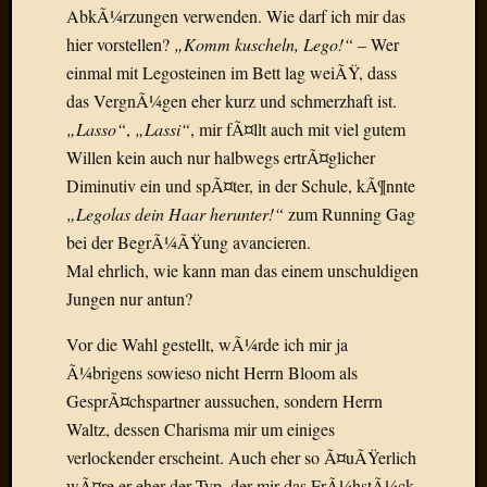
Birgit
AbkÃ¼rzungen verwenden. Wie darf ich mir das
Blogsc
hier vorstellen?
„Komm kuscheln, Lego!“
– Wer
Curry
einmal mit Legosteinen im Bett lag weiÃŸ, dass
and
das VergnÃ¼gen eher kurz und schmerzhaft ist.
Culture
dasawe
„Lasso“
,
„Lassi“
, mir fÃ¤llt auch mit viel gutem
Frater
Willen kein auch nur halbwegs ertrÃ¤glicher
Aloisiu
Diminutiv ein und spÃ¤ter, in der Schule, kÃ¶nnte
Frau
„Legolas dein Haar herunter!“
zum Running Gag
Quadra
bei der BegrÃ¼ÃŸung avancieren.
Frau
SÃ¼Ã
Mal ehrlich, wie kann man das einem unschuldigen
Hazame
Jungen nur antun?
HÃ¼hne
Hey
Vor die Wahl gestellt, wÃ¼rde ich mir ja
Tube
Ã¼brigens sowieso nicht Herrn Bloom als
kleinla
GesprÃ¤chspartner aussuchen, sondern Herrn
KneeB
Waltz, dessen Charisma mir um einiges
Kochd
verlockender erscheint. Auch eher so Ã¤uÃŸerlich
MeiaPo
Papierg
wÃ¤re er eher der Typ, der mir das FrÃ¼hstÃ¼ck