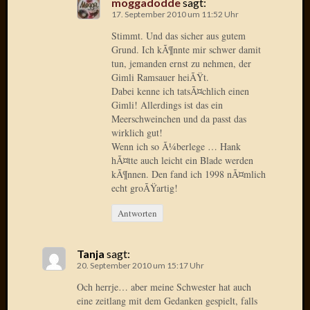
moggadodde
sagt:
2020
17. September 2010 um 11:52 Uhr
Novem
2020
Stimmt. Und das sicher aus gutem
Grund. Ich kÃ¶nnte mir schwer damit
Oktobe
tun, jemanden ernst zu nehmen, der
2020
Gimli Ramsauer heiÃŸt.
April
Dabei kenne ich tatsÃ¤chlich einen
2020
Gimli! Allerdings ist das ein
Februar
Meerschweinchen und da passt das
2020
wirklich gut!
Dezemb
Wenn ich so Ã¼berlege … Hank
2019
hÃ¤tte auch leicht ein Blade werden
Novem
kÃ¶nnen. Den fand ich 1998 nÃ¤mlich
2019
echt groÃŸartig!
Septem
Antworten
2019
Mai
2019
Tanja
sagt:
März
20. September 2010 um 15:17 Uhr
2019
Och herrje… aber meine Schwester hat auch
Februar
eine zeitlang mit dem Gedanken gespielt, falls
2019