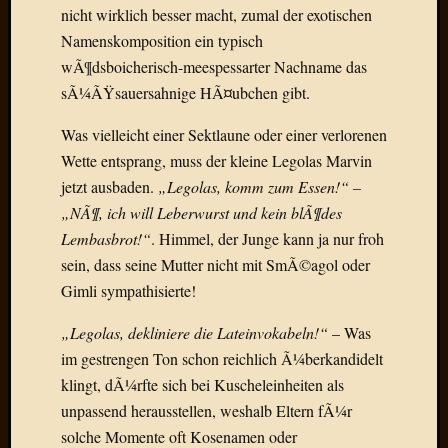
nicht wirklich besser macht, zumal der exotischen
Der
heiÃŸe
Namenskomposition ein typisch
Draht
wÃ¶dsboicherisch-meespessarter Nachname das
Ralf
sÃ¼ÃŸsauersahnige HÃ¤ubchen gibt.
zu
Der
Was vielleicht einer Sektlaune oder einer verlorenen
heiÃŸe
Wette entsprang, muss der kleine Legolas Marvin
Draht
jetzt ausbaden.
„Legolas, komm zum Essen!“ –
Mogga
„NÃ¶, ich will Leberwurst und kein blÃ¶des
zu
Der
Lembasbrot!“
. Himmel, der Junge kann ja nur froh
heiÃŸe
sein, dass seine Mutter nicht mit SmÃ©agol oder
Draht
Gimli sympathisierte!
„Legolas, dekliniere die Lateinvokabeln!“
– Was
Blogroll
im gestrengen Ton schon reichlich Ã¼berkandidelt
klingt, dÃ¼rfte sich bei Kuscheleinheiten als
Alohad
Anony
unpassend herausstellen, weshalb Eltern fÃ¼r
Dramaq
solche Momente oft Kosenamen oder