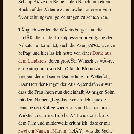
SchauplÃ¤tze die Beine in den Bauch, um einen
Draht
Blick auf die Akteure zu erhaschen oder ein Foto
fÃ¼r zahlungswillige Zeitungen zu schieÃŸen.
Neueste
Kommen
TÃ¤glich werden die WÃ¼rzburger und die
UmlÃ¤ndler in der Lokalpresse vom Fortgang der
Sophie
Arbeiten unterrichtet, auch die ZaungÃ¤ste werden
Lane
befragt und hier las ich heute von einer
Dame aus
zu
Contac
dem Landkreis
, deren groÃŸer Wunsch es wÃ¤re,
mit
ein Autogramm von Mr. Orlando Bloom zu
Dr.
kriegen, der mit seiner Darstellung im Welterfolg
Heigel
„Der Herr der Ringe“ der AuslÃ¶ser dafÃ¼r war,
Andrea
dass die Frau ihren nun dreieinhalbjÃ¤hrigen Sohn
Arndt
mit dem Namen „Legolas“ versah. Ich spuckte
zu
Dinner
beinahe den Kaffee wieder aus und las nochmals:
for
Wirklich, der arme Bub heiÃŸt wie der Elb aus
one
dem Film und mittlerweile erfuhr ich, dass er mit
Mogga
zweitem Namen „Marvin“
heiÃŸt, was die Sache
zu