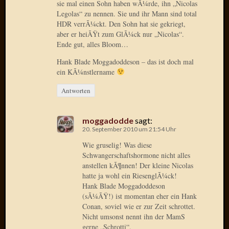
sie mal einen Sohn haben wÃ¼rde, ihn „Nicolas
Oktobe
Legolas“ zu nennen. Sie und ihr Mann sind total
2018
HDR verrÃ¼ckt. Den Sohn hat sie gekriegt,
März
aber er heiÃŸt zum GlÃ¼ck nur „Nicolas“.
2018
Ende gut, alles Bloom…
Februar
Hank Blade Moggadoddeson – das ist doch mal
2018
ein KÃ¼nstlername
Januar
2018
Antworten
Novem
2017
moggadodde
sagt:
Oktobe
20. September 2010 um 21:54 Uhr
2017
Wie gruselig! Was diese
August
Schwangerschaftshormone nicht alles
2017
anstellen kÃ¶nnen! Der kleine Nicolas
Juli
hatte ja wohl ein RiesenglÃ¼ck!
2017
Hank Blade Moggadoddeson
Juni
(sÃ¼ÃŸ!) ist momentan eher ein Hank
2017
Conan, soviel wie er zur Zeit schrottet.
Mai
Nicht umsonst nennt ihn der MamS
2017
gerne „Schrotti“.