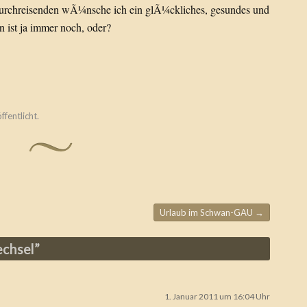
urchreisenden wÃ¼nsche ich ein glÃ¼ckliches, gesundes und
n ist ja immer noch, oder?
ffentlicht.
Urlaub im Schwan-GAU
→
chsel
”
1. Januar 2011 um 16:04 Uhr