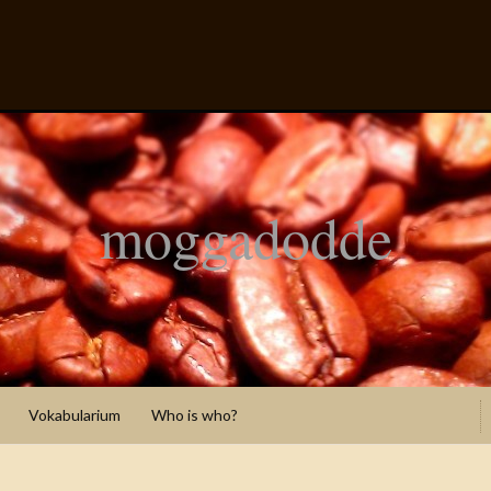
moggadodde
Vokabularium
Who is who?