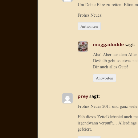
Um Deine Ehre zu retten: Elton m
Frohes Neues!
Antworten
moggadodde
sagt:
Aha! Aber aus dem Alter 
Deshalb geht so etwas na
Dir auch alles Gute!
Antworten
prey
sagt:
Frohes Neues 2011 und ganz viel
Hab dieses Zettelklebspiel auch m
irgendwann verpufft… Allerdings w
gefeiert.