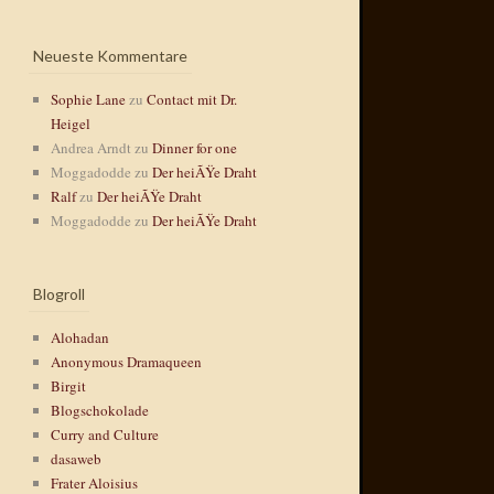
Neueste Kommentare
Sophie Lane
zu
Contact mit Dr.
Heigel
Andrea Arndt
zu
Dinner for one
Moggadodde
zu
Der heiÃŸe Draht
Ralf
zu
Der heiÃŸe Draht
Moggadodde
zu
Der heiÃŸe Draht
Blogroll
Alohadan
Anonymous Dramaqueen
Birgit
Blogschokolade
Curry and Culture
dasaweb
Frater Aloisius