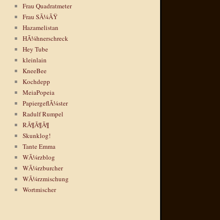
Frau Quadratmeter
Frau SÃ¼ÃŸ
Hazamelistan
HÃ¼hnerschreck
Hey Tube
kleinlain
KneeBee
Kochdepp
MeiaPopeia
PapiergeflÃ¼ster
Radulf Rumpel
RÃ¶Ã¶Ã¶
Skunklog!
Tante Emma
WÃ¼rzblog
WÃ¼rzburcher
WÃ¼rzmischung
Wortmischer