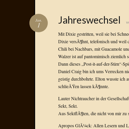
Jahreswechsel
Jan.
v
1
Mit Dixie gestritten, weil sie bei Schn
Dixie versÃ¶hnt, telefonisch und weil d
Chili bei Nachbars, mit Guacamole und
Walzer ist auf pantomimisch ziemlich 
Dann dieses „Post-it-auf-der-Stirn“-Spie
Daniel Craig bin ich ums Verrecken n
geistig durchbohrte. Elton wusste ich
schlieÃŸen lassen kÃ¶nnte.
Lauter Nichtraucher in der Gesellschaf
Sekt, Sekt.
Aus SektflÃ¶ten, die nicht von mir z
Apropos GlÃ¼ck: Allen Lesern und Le