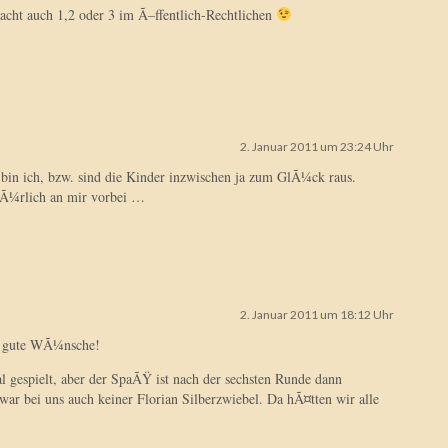
acht auch 1,2 oder 3 im Ã–ffentlich-Rechtlichen
2. Januar 2011 um 23:24 Uhr
bin ich, bzw. sind die Kinder inzwischen ja zum GlÃ¼ck raus.
tÃ¼rlich an mir vorbei …
2. Januar 2011 um 18:12 Uhr
e gute WÃ¼nsche!
al gespielt, aber der SpaÃŸ ist nach der sechsten Runde dann
ar bei uns auch keiner Florian Silberzwiebel. Da hÃ¤tten wir alle