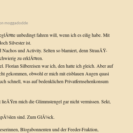
on
moggadodde
eeglÃ¤tte unbedingt fahren will, wenn ich es eilig habe. Mit
och Silvester ist.
 Nachos und Activity. Selten so blamiert, denn StrauÃŸ-
schwierig zu erklÃ¤ren.
l. Florian Silbereisen war ich, den hatte ich gleich. Aber auf
icht gekommen, obwohl er mich mit eisblauen Augen quasi
 auch schnell, was auf bedenklichen Privatfernsehenkonsum
t lieÃŸen mich die Glimmstengel gar nicht vermissen. Sekt,
u spÃ¼len sind. Zum GlÃ¼ck.
serinnen, Blogabonnenten und der Feeder-Fraktion,