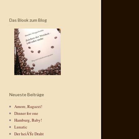
Das Blook zum Blog
Neueste Beiträge
Amore, Ragazzi!
Dinner for one
Hamburg, Baby!
Lunatic
Der heiÃŸe Draht