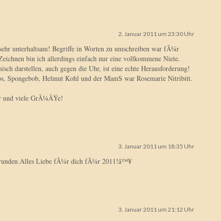
2. Januar 2011 um 23:30 Uhr
 sehr unterhaltsam! Begriffe in Worten zu umschreiben war fÃ¼r
Zeichnen bin ich allerdings einfach nur eine vollkommene Niete.
ch darstellen, auch gegen die Uhr, ist eine echte Herausforderung!
obs, Spongebob, Helmut Kohl und der MamS war Rosemarie Nitribitt.
hr und viele GrÃ¼ÃŸe!
3. Januar 2011 um 18:35 Uhr
grunden.Alles Liebe fÃ¼r dich fÃ¼r 2011!â™¥
3. Januar 2011 um 21:12 Uhr