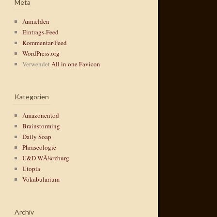
Meta
Anmelden
Eintrags-Feed
Kommentar-Feed
WordPress.org
Verwendet
All in one Favicon
Kategorien
Amazonentod
Brainstorming
Daily Soap
Phraseologie
U&D WÃ¼rzburg
Utopia
Vokabularium
Archiv