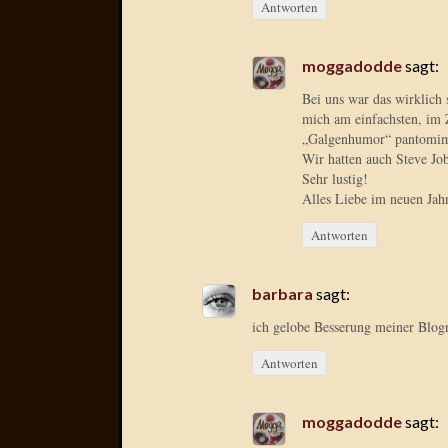
Antworten
moggadodde
sagt:
Bei uns war das wirklich
mich am einfachsten, im 
„Galgenhumor“ pantomimis
Wir hatten auch Steve J
Sehr lustig!
Alles Liebe im neuen Ja
Antworten
barbara
sagt:
ich gelobe Besserung meiner Blo
Antworten
moggadodde
sagt: