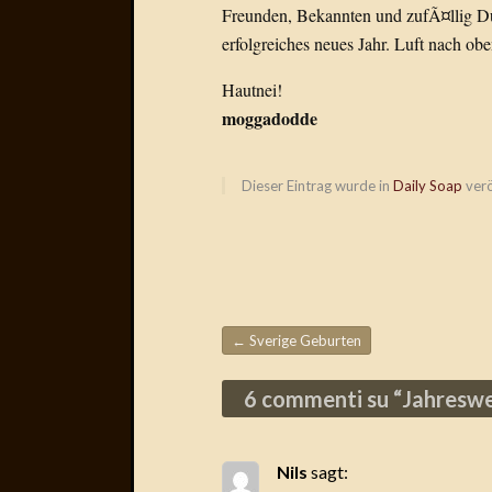
Freunden, Bekannten und zufÃ¤llig D
erfolgreiches neues Jahr. Luft nach obe
Hautnei!
moggadodde
Dieser Eintrag wurde in
Daily Soap
verö
←
Sverige Geburten
Beitragsnavigation
6 commenti su “
Jahreswe
Nils
sagt: