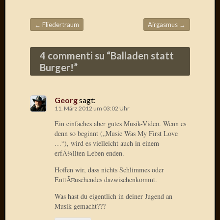
Birgit
Blogsc
Curry
←
Fliedertraum
Airgasmus
→
Beitragsnavigation
and
Culture
4 commenti su “
Balladen statt
dasawe
Burger!
”
Frater
Aloisiu
Frau
Quadra
Georg
sagt:
11. März 2012 um 03:02 Uhr
Frau
SÃ¼Ã
Ein einfaches aber gutes Musik-Video. Wenn es
Hazame
denn so beginnt („Music Was My First Love
HÃ¼hne
…“), wird es vielleicht auch in einem
erfÃ¼llten Leben enden.
Hey
Tube
Hoffen wir, dass nichts Schlimmes oder
kleinla
EnttÃ¤uschendes dazwischenkommt.
KneeB
Was hast du eigentlich in deiner Jugend an
Kochd
Musik gemacht???
MeiaPo
Papierg