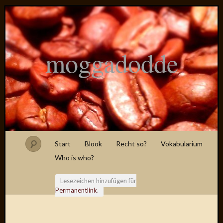
moggadodde
Start
Blook
Recht so?
Vokabularium
Who is who?
Lesezeichen hinzufügen für
Permanentlink
.