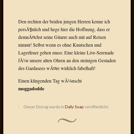
Der
heiÃŸe
Draht
Den rechten der beiden jungen Herren kenne ich
Ralf
persÃ¶nlich und hege hier die Hoffnung, dass er
zu
demnÃ¤chst seine Gitarre auch mit auf Reisen
Der
nimmt! Selbst wenn es ohne Knutschen und
heiÃŸe
Draht
Lagerfeuer gehen muss: Eine kleine Live-Serenade
Mogga
fÃ¼r unsere alten Ohren an den steinigen Gestaden
zu
des Gardasees wÃ¤re wirklich fabelhaft!
Der
heiÃŸe
Einen klingenden Tag wÃ¼nscht
Draht
moggadodde
Blogroll
Dieser Eintrag wurde in
Daily Soap
veröffentlicht.
Alohad
Anony
Dramaq