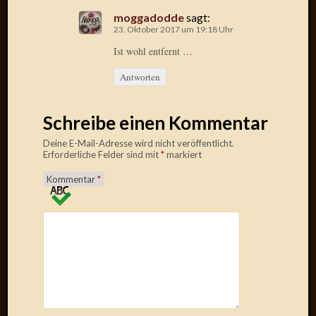
Verwen
moggadodde
sagt:
All
23. Oktober 2017 um 19:18 Uhr
in
Ist wohl entfernt …
one
Favico
Antworten
Kategori
Schreibe einen Kommentar
Amazo
Deine E-Mail-Adresse wird nicht veröffentlicht.
Erforderliche Felder sind mit
*
markiert
Brains
Daily
Kommentar
*
Soap
Phraseo
U&D
WÃ¼rz
Utopia
Vokabu
Archiv