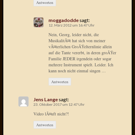
Antworten
Radulf
Rumpe
RÃ¶Ã¶
moggadodde
sagt:
Skunkl
12. März 2012 um 16:47 Uhr
Tante
Nein, Georg, leider nicht, die
Emma
MusikalitÃ¤t hat sich von meiner
WÃ¼rz
vÃ¤terlichen GroÃŸelternlinie allein
WÃ¼rzb
auf die Tante vererbt, in deren groÃŸer
Familie JEDER irgendein oder sogar
WÃ¼rz
mehrere Instrument spielt. Leider. Ich
Wortmi
kann noch nicht einmal singen …
Antworten
Meta
Anmel
Jens Lange
sagt:
Eintrag
23. Oktober 2017 um 12:47 Uhr
Feed
Video lÃ¤uft nicht?!
Kommen
Feed
Antworten
WordPr