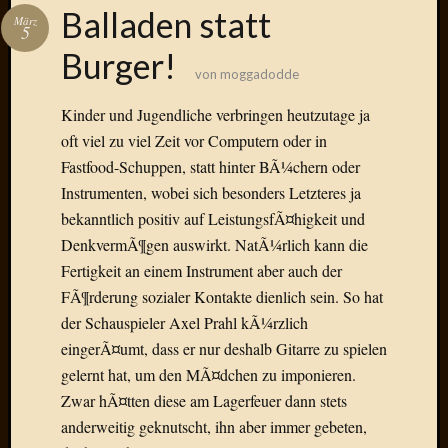
Das
Balladen statt
März
Blook
5
zum
Burger!
Blog
von
moggadodde
Kinder und Jugendliche verbringen heutzutage ja
oft viel zu viel Zeit vor Computern oder in
Fastfood-Schuppen, statt hinter BÃ¼chern oder
Neueste
Instrumenten, wobei sich besonders Letzteres ja
Beiträge
bekanntlich positiv auf LeistungsfÃ¤higkeit und
Amore,
DenkvermÃ¶gen auswirkt. NatÃ¼rlich kann die
Ragazz
Fertigkeit an einem Instrument aber auch der
Dinner
FÃ¶rderung sozialer Kontakte dienlich sein. So hat
for
der Schauspieler Axel Prahl kÃ¼rzlich
one
Hambur
eingerÃ¤umt, dass er nur deshalb Gitarre zu spielen
Baby!
gelernt hat, um den MÃ¤dchen zu imponieren.
Lunati
Zwar hÃ¤tten diese am Lagerfeuer dann stets
Der
anderweitig geknutscht, ihn aber immer gebeten,
heiÃŸe