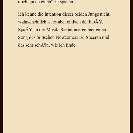
doch „noch einen“ zu spielen.
Draht
Ich kenne die Intention dieser beiden Jungs nicht,
wahrscheinlich ist es aber einfach der bloÃŸe
Neueste
Kommen
SpaÃŸ an der Musik. Sie intonieren hier einen
Song des britischen Newcomers Ed Sheeran und
Sophie
das sehr schÃ¶n, wie ich finde.
Lane
zu
Contac
mit
Dr.
Heigel
Andrea
Arndt
zu
Dinner
for
one
Mogga
zu